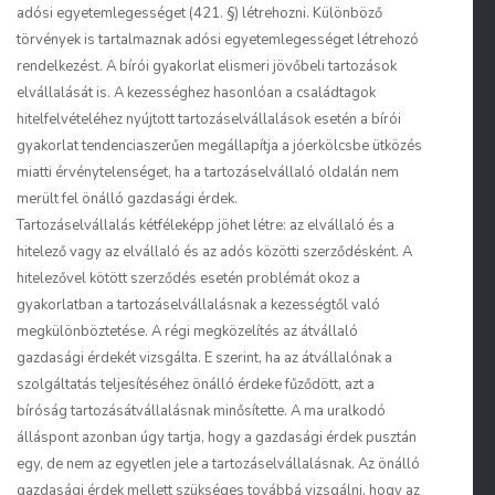
adósi egyetemlegességet (421. §) létrehozni. Különböző
törvények is tartalmaznak adósi egyetemlegességet létrehozó
rendelkezést. A bírói gyakorlat elismeri jövőbeli tartozások
elvállalását is. A kezességhez hasonlóan a családtagok
hitelfelvételéhez nyújtott tartozáselvállalások esetén a bírói
gyakorlat tendenciaszerűen megállapítja a jóerkölcsbe ütközés
miatti érvénytelenséget, ha a tartozáselvállaló oldalán nem
merült fel önálló gazdasági érdek.
Tartozáselvállalás kétféleképp jöhet létre: az elvállaló és a
hitelező vagy az elvállaló és az adós közötti szerződésként. A
hitelezővel kötött szerződés esetén problémát okoz a
gyakorlatban a tartozáselvállalásnak a kezességtől való
megkülönböztetése. A régi megközelítés az átvállaló
gazdasági érdekét vizsgálta. E szerint, ha az átvállalónak a
szolgáltatás teljesítéséhez önálló érdeke fűződött, azt a
bíróság tartozásátvállalásnak minősítette. A ma uralkodó
álláspont azonban úgy tartja, hogy a gazdasági érdek pusztán
egy, de nem az egyetlen jele a tartozáselvállalásnak. Az önálló
gazdasági érdek mellett szükséges továbbá vizsgálni, hogy az