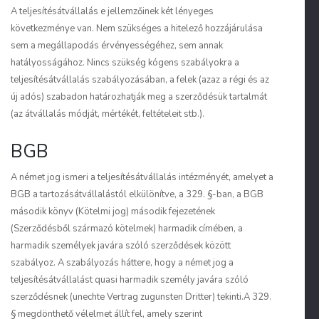
A teljesítésátvállalás e jellemzőinek két lényeges
következménye van. Nem szükséges a hitelező hozzájárulása
sem a megállapodás érvényességéhez, sem annak
hatályosságához.
Nincs szükség kógens szabályokra
a
teljesítésátvállalás szabályozásában, a felek (azaz a régi és az
új adós) szabadon határozhatják meg a szerződésük tartalmát
(az átvállalás módját, mértékét, feltételeit stb.).
BGB
A német jog ismeri a teljesítésátvállalás intézményét, amelyet a
BGB a tartozásátvállalástól elkülönítve, a 329. §-ban, a BGB
második könyv (Kötelmi jog) második fejezetének
(Szerződésből származó kötelmek) harmadik címében, a
harmadik személyek javára szóló szerződések között
szabályoz. A szabályozás háttere, hogy a német jog a
teljesítésátvállalást quasi harmadik személy javára szóló
szerződésnek (
unechte Vertrag zugunsten Dritter
) tekinti.A 329.
§ megdönthető vélelmet állít fel, amely szerint