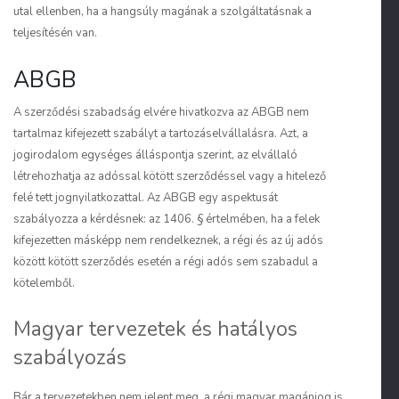
utal ellenben, ha a hangsúly magának a szolgáltatásnak a
teljesítésén van.
ABGB
A szerződési szabadság elvére hivatkozva az ABGB nem
tartalmaz kifejezett szabályt a tartozáselvállalásra. Azt, a
jogirodalom egységes álláspontja szerint, az elvállaló
létrehozhatja az adóssal kötött szerződéssel vagy a hitelező
felé tett jognyilatkozattal. Az ABGB egy aspektusát
szabályozza a kérdésnek: az 1406. § értelmében, ha a felek
kifejezetten másképp nem rendelkeznek, a régi és az új adós
között kötött szerződés esetén a régi adós sem szabadul a
kötelemből.
Magyar tervezetek és hatályos
szabályozás
Bár a tervezetekben nem jelent meg, a régi magyar magánjog is