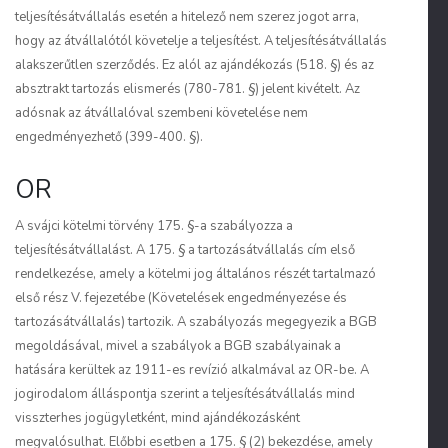
teljesítésátvállalás esetén a hitelező nem szerez jogot arra,
hogy az átvállalótól követelje a teljesítést. A teljesítésátvállalás
alakszerűtlen szerződés. Ez alól az ajándékozás (518. §) és az
absztrakt tartozás elismerés (780-781. §) jelent kivételt. Az
adósnak az átvállalóval szembeni követelése nem
engedményezhető (399-400. §).
OR
A svájci kötelmi törvény 175. §-a szabályozza a
teljesítésátvállalást. A 175. § a tartozásátvállalás cím első
rendelkezése, amely a kötelmi jog általános részét tartalmazó
első rész V. fejezetébe (Követelések engedményezése és
tartozásátvállalás) tartozik. A szabályozás megegyezik a BGB
megoldásával, mivel a szabályok a BGB szabályainak a
hatására kerültek az 1911-es revízió alkalmával az OR-be. A
jogirodalom álláspontja szerint a teljesítésátvállalás mind
visszterhes jogügyletként, mind ajándékozásként
megvalósulhat. Előbbi esetben a 175. § (2) bekezdése, amely