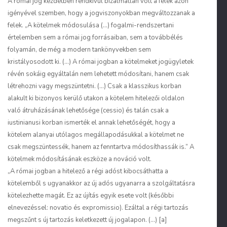
A római jog kezdetben rendkívül bizalmatlan volt a felek azon
igényével szemben, hogy a jogviszonyokban megváltozzanak a
felek. „A kötelmek módosulása (…) fogalmi-rendszertani
értelemben sem a római jog forrásaiban, sem a továbbélés
folyamán, de még a modern tankönyvekben sem
kristályosodott ki. (…) A római jogban a kötelmeket jogügyletek
révén sokáig egyáltalán nem lehetett módosítani, hanem csak
létrehozni vagy megszüntetni. (…) Csak a klasszikus korban
alakult ki bizonyos kerülő utakon a kötelem hitelezői oldalon
való átruházásának lehetősége (cessio) és talán csak a
iustinianusi korban ismerték el annak lehetőségét, hogy a
kötelem alanyai utólagos megállapodásukkal a kötelmet ne
csak megszüntessék, hanem az fenntartva módosíthassák is.” A
kötelmek módosításának eszköze a nováció volt.
„A római jogban a hitelező a régi adóst kibocsáthatta a
kötelemből s ugyanakkor az új adós ugyanarra a szolgáltatásra
kötelezhette magát. Ez az újítás egyik esete volt (későbbi
elnevezéssel: novatio és expromissio). Ezáltal a régi tartozás
megszűnt s új tartozás keletkezett új jogalapon. (…) [a]