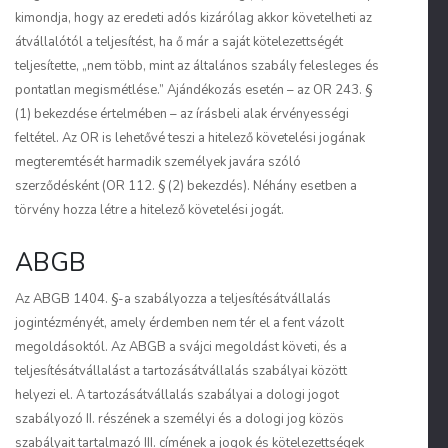
kimondja, hogy az eredeti adós kizárólag akkor követelheti az
átvállalótól a teljesítést, ha ő már a saját kötelezettségét
teljesítette, „nem több, mint az általános szabály felesleges és
pontatlan megismétlése.” Ajándékozás esetén – az OR 243. §
(1) bekezdése értelmében – az írásbeli alak érvényességi
feltétel. Az OR is lehetővé teszi a hitelező követelési jogának
megteremtését harmadik személyek javára szóló
szerződésként (OR 112. § (2) bekezdés). Néhány esetben a
törvény hozza létre a hitelező követelési jogát.
ABGB
Az ABGB 1404. §-a szabályozza a teljesítésátvállalás
jogintézményét, amely érdemben nem tér el a fent vázolt
megoldásoktól. Az ABGB a svájci megoldást követi, és a
teljesítésátvállalást a tartozásátvállalás szabályai között
helyezi el. A tartozásátvállalás szabályai a dologi jogot
szabályozó II. részének a személyi és a dologi jog közös
szabályait tartalmazó III. címének a jogok és kötelezettségek