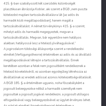
415. §-ban szabályozott két szerződés különbségét
plasztikusan ábrázolja Kobler, aki szerint a BGB „nem puszta
kötelezést majdani tartozásátvállalásra lát [az adós és
harmadik közti megállapodásban], hanem magát a
tartozásátvállalást. A német törvénykönyv 415. §-a szerint,
mihelyt adós és harmadik megegyeztek, megvan a
tartozásátvállalás. Megvan, bár egyenlőre nem hatályos
alakban; hatályossá lesz a hitelező jóváhagyásával.”
A jogirodalom többségi álláspontja szerint
a rendelkezési
elmélet (Verfügungstheorie) értelmében az adós és az átvállaló
megállapodásával létrejön a tartozásátvállalás.
Ennek
keretében azonban a felek nem jogosultként rendelkeznek a
hitelező követeléséről, ez azonban egyidejűleg létrehozza az
átvállalónak az eredeti adóssal azonos kötelezettségvállalását.
A BGB 185. §-a értelmében ugyanis, noha főszabályként a
jogosult beleegyezése nélkül a harmadik személyek nem
jogosultak a jogosult jogával rendelkezni, a jogosult utólagos
elfogadásával vagy beleegyezésével az ügylet érvényes lehet.
Az ajánlati elmélet (Angebotstheorie) értelmében a