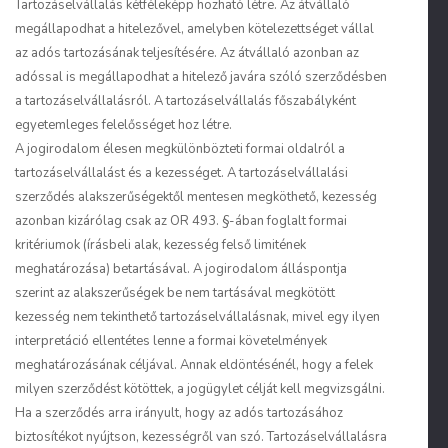
Tartozáselvállalás kétféleképp hozható létre. Az átvállaló
megállapodhat a hitelezővel, amelyben kötelezettséget vállal
az adós tartozásának teljesítésére. Az átvállaló azonban az
adóssal is megállapodhat a hitelező javára szóló szerződésben
a tartozáselvállalásról. A tartozáselvállalás főszabályként
egyetemleges felelősséget hoz létre.
A jogirodalom élesen megkülönbözteti formai oldalról a
tartozáselvállalást és a kezességet. A tartozáselvállalási
szerződés alakszerűségektől mentesen megköthető, kezesség
azonban kizárólag csak az OR 493. §-ában foglalt formai
kritériumok (írásbeli alak, kezesség felső limitének
meghatározása) betartásával. A jogirodalom álláspontja
szerint az alakszerűségek be nem tartásával megkötött
kezesség nem tekinthető tartozáselvállalásnak, mivel egy ilyen
interpretáció ellentétes lenne a formai követelmények
meghatározásának céljával. Annak eldöntésénél, hogy a felek
milyen szerződést kötöttek, a jogügylet célját kell megvizsgálni.
Ha a szerződés arra irányult, hogy az adós tartozásához
biztosítékot nyújtson, kezességről van szó. Tartozáselvállalásra