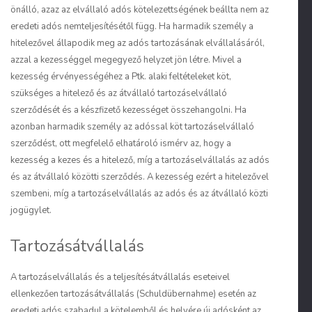
önálló, azaz az elvállaló adós kötelezettségének beállta nem az
eredeti adós nemteljesítésétől függ. Ha harmadik személy a
hitelezővel állapodik meg az adós tartozásának elvállalásáról,
azzal a kezességgel megegyező helyzet jön létre. Mivel a
kezesség érvényességéhez a Ptk. alaki feltételeket köt,
szükséges a hitelező és az átvállaló tartozáselvállaló
szerződését és a készfizető kezességet összehangolni. Ha
azonban harmadik személy az adóssal köt tartozáselvállaló
szerződést, ott megfelelő elhatároló ismérv az, hogy a
kezesség a kezes és a hitelező, míg a tartozáselvállalás az adós
és az átvállaló közötti szerződés. A kezesség ezért a hitelezővel
szembeni, míg a tartozáselvállalás az adós és az átvállaló közti
jogügylet.
Tartozásátvállalás
A tartozáselvállalás és a teljesítésátvállalás eseteivel
ellenkezően
tartozásátvállalás (Schuldübernahme) esetén az
eredeti adós szabadul a kötelemből és helyére új adósként az