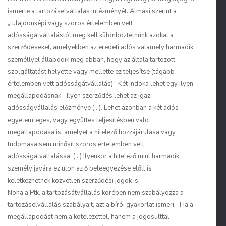
ismerte a tartozáselvállalás intézményét. Almási szerint a
„tulajdonképi vagy szoros értelemben vett
adósságátvállalástól meg kell különböztetnünk azokat a
szerződéseket, amelyekben az eredeti adós valamely harmadik
személlyel állapodik meg abban, hogy az általa tartozott
szolgáltatást helyette vagy mellette ez teljesítse (tágabb
értelemben vett adósságátvállalás).” Két indoka lehet egy ilyen
megállapodásnak. „Ilyen szerződés lehet az igazi
adósságvállalás előzménye (…). Lehet azonban a két adós
egyetemleges, vagy együttes teljesítésben való
megállapodása is, amelyet a hitelező hozzájárulása vagy
tudomása sem minősít szoros értelemben vett
adósságátvállalássá. (…) Ilyenkor a hitelező mint harmadik
személy javára ez úton az ő beleegyezése előtt is
keletkezhetnek közvetlen szerződési jogok is.”
Noha a Ptk. a tartozásátvállalás körében nem szabályozza a
tartozáselvállalás szabályait, azt a bírói gyakorlat ismeri. „Ha a
megállapodást nem a kötelezettel, hanem a jogosulttal