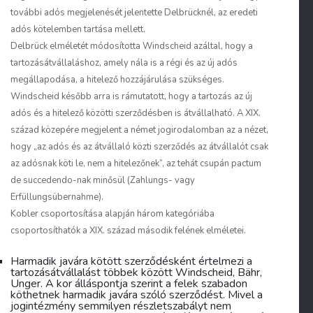
további adós megjelenését jelentette Delbrücknél, az eredeti
adós kötelemben tartása mellett.
Delbrück elméletét módosította Windscheid azáltal, hogy a
tartozásátvállaláshoz, amely nála is a régi és az új adós
megállapodása, a hitelező hozzájárulása szükséges.
Windscheid később arra is rámutatott, hogy a tartozás az új
adós és a hitelező közötti szerződésben is átvállalható. A XIX.
század közepére megjelent a német jogirodalomban az a nézet,
hogy „az adós és az átvállaló közti szerződés az átvállalót csak
az adósnak köti le, nem a hitelezőnek”, az tehát csupán
pactum
de succedendo
-nak minősül (
Zahlungs-
vagy
Erfüllungsübernahme
).
Kobler csoportosítása alapján három kategóriába
csoportosíthatók a XIX. század második felének elméletei.
Harmadik javára kötött szerződésként
értelmezi a
tartozásátvállalást többek között Windscheid, Bähr,
Unger. A kor álláspontja szerint a felek szabadon
köthetnek harmadik javára szóló szerződést. Mivel a
jogintézmény semmilyen részletszabályt nem