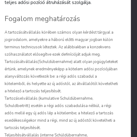
teljes adósi pozíció átruházását szolgálja.
Fogalom meghatározás
A tartozásátvállalás körében számos olyan kérdést tárgyal a
jogirodalom, amelyekre a háború előtti magyar jogban külön
terminus technicusok léteztek. Az alábbiakban a konzekvens
szóhasználatot elősegítve ezek definícióját adjuk meg.
Tartozásátvállalás
(
Schuldübernahme
) alatt olyan jogügyleteket
értünk, amelynek eredményeképp a kötelem adósi pozíciójában
alanyváltozás következik be: a régi adós szabadul a
kötelemből, és helyette az új adóstól, az átvállalótól követelheti
a hitelező a tartozás teljesítését.
Tartozáselvállalás
(
kumulative Schuldübernahme,
Schuldbeitritt
) esetén a régi adós szabadulása nélkül, a régi
adós mellé egy új adós lép a kötelembe; a hitelező a tartozás
esedékességekor mind a régi, mind az új adóstól követelheti a
tartozás teljesítését.
Teljesítésátvállalás
(
interne Schüldübernahme,