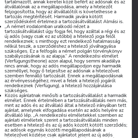
tartalmazott, annak keretei közé befért az adósnak és az
átvállalónak az a megállapodása, amely a hitelezőt
feljogosította, hogy az átvállalótól is követelhesse a
tartozás megtérítését. Harmadik javára kötött
szerződésként értelmezi a tartozásátvállalást Almási is.
„A német irodalomban uralkodó nézet a
tartozásátvállalást úgy fogja fel, hogy azáltal a régi és az
új adós (vagy csak ez az utóbbi) a hitelező joga felől
rendelkeznek; s minthogy ezt rendelkező hatalmasság
nélkül teszik, a szerződéshez a hitelező jóváhagyása
szükséges. Ez a felfogás a német polgári törvénykönyv
szabályozásának is az alapja.” A
rendelkezési elmélet
(
Verfügungstheorie
) azon alapul, hogy semmi akadálya
nincs annak, hogy az adós megállapodjon egy harmadik
személlyel, hogy ő teljesítse az adósnak a hitelezővel
szemben fennálló tartozását. Ennek a megállapodásnak
az érvényességéhez, mivel a felek a hitelező jogáról
rendelkeznek (
Verfügung
), a hitelező hozzájárulása
szükséges.
Közös ajánlatnak minősíti a tartozásátvállalást a harmadik
elmélet. Ennek értelmében a tartozásátvállalás nem más,
mint az adós és az átvállaló által a hitelező irányában tett
ajánlat, amelynek elfogadása esetén az adós helyére az
átvállaló lép. „A rendelkezési elméletekkel szemben az
ajánlati elméletek
szerint a tartozásátvállalás minden
esetben a hitelező és az új adós között kötött szerződés;
az adósok egymás közötti megállapodásának a
hitelezővel közlése csak ajánlatot jelent az új adós