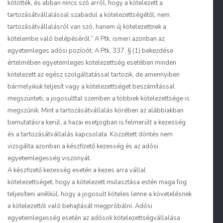
kötötték, és abban nincs szó arról, hogy a kötelezett a
tartozásátvállalással szabadul a kötelezettségétől, nem
tartozásátvállalásról van szó, hanem új kötelezettnek a
kötelembe való belépéséről.” A Ptk. ismeri azonban az
egyetemleges adósi pozíciót. A Ptk. 337. § (1) bekezdése
értelmében egyetemleges kötelezettség esetében minden
kötelezett az egész szolgáltatással tartozik, de amennyiben
bármelyikük teljesít vagy a kötelezettséget beszámítással
megszünteti, a jogosulttal szemben a többiek kötelezettsége is
megszűnik. Mint a tartozásátvállalás körében az alábbiakban
bemutatásra kerül, a hazai esetjogban is felmerült a kezesség
és a tartozásátvállalás kapcsolata. Közzétett döntés nem
vizsgálta azonban a készfizető kezesség és az adósi
egyetemlegesség viszonyát.
A készfizető kezesség esetén a kezes arra vállal
kötelezettséget, hogy a kötelezett mulasztása estén maga fog
teljesíteni anélkül, hogy a jogosult köteles lenne a követelésnek
a kötelezettől való behajtását megpróbálni. Adósi
egyetemlegesség esetén az adósok kötelezettségvállalása