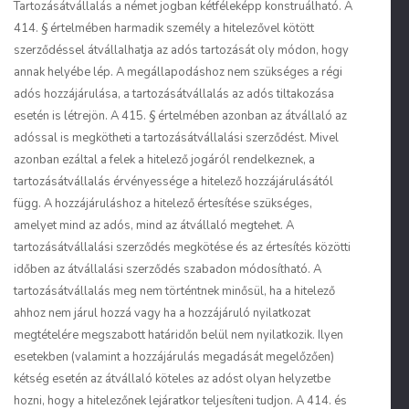
Tartozásátvállalás a német jogban kétféleképp konstruálható.
A
414. § értelmében harmadik személy a hitelezővel kötött
szerződéssel átvállalhatja az adós tartozását oly módon, hogy
annak helyébe lép. A megállapodáshoz nem szükséges a régi
adós hozzájárulása, a tartozásátvállalás az adós tiltakozása
esetén is létrejön. A 415. § értelmében azonban az átvállaló az
adóssal is megkötheti a tartozásátvállalási szerződést. Mivel
azonban ezáltal a felek a hitelező jogáról rendelkeznek, a
tartozásátvállalás érvényessége a hitelező hozzájárulásától
függ. A hozzájáruláshoz a hitelező értesítése szükséges,
amelyet mind az adós, mind az átvállaló megtehet. A
tartozásátvállalási szerződés megkötése és az értesítés közötti
időben az átvállalási szerződés szabadon módosítható. A
tartozásátvállalás meg nem történtnek minősül, ha a hitelező
ahhoz nem járul hozzá vagy ha a hozzájáruló nyilatkozat
megtételére megszabott határidőn belül nem nyilatkozik. Ilyen
esetekben (valamint a hozzájárulás megadását megelőzően)
kétség esetén az átvállaló köteles az adóst olyan helyzetbe
hozni, hogy a hitelezőnek lejáratkor teljesíteni tudjon. A 414. és