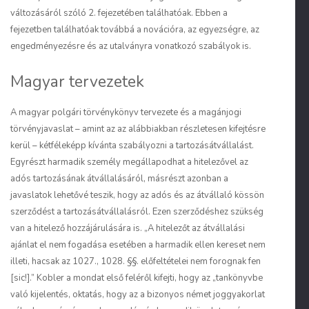
változásáról szóló 2. fejezetében találhatóak. Ebben a
fejezetben találhatóak továbbá a novációra, az egyezségre, az
engedményezésre és az utalványra vonatkozó szabályok is.
Magyar tervezetek
A magyar polgári törvénykönyv tervezete és a magánjogi
törvényjavaslat – amint az az alábbiakban részletesen kifejtésre
kerül – kétféleképp kívánta szabályozni a tartozásátvállalást.
Egyrészt harmadik személy megállapodhat a hitelezővel az
adós tartozásának átvállalásáról, másrészt azonban a
javaslatok lehetővé teszik, hogy az adós és az átvállaló kössön
szerződést a tartozásátvállalásról. Ezen szerződéshez szükség
van a hitelező hozzájárulására is. „A hitelezőt az átvállalási
ajánlat el nem fogadása esetében a harmadik ellen kereset nem
illeti, hacsak az 1027., 1028. §§. előfeltételei nem forognak fen
[sic!].” Kobler a mondat első feléről kifejti, hogy az „tankönyvbe
való kijelentés, oktatás, hogy az a bizonyos német joggyakorlat