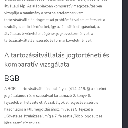
átvállaló lép.
Az alábbiakban komparatív megközelítésben
vizsgálja a tanulmány a szoros értelemben vett
tartozásátvállalás dogmatikai problémáit valamint áttekinti a
szabályozandó kérdéseket, így az átszálló kifogásokat, az
átvállalás érvénytelenségének jogkövetkezményeit, a
tartozásátvállalási szerződés formai követelményeit.
A tartozásátvállalás jogtörténeti és
komparatív vizsgálata
BGB
A BGB a tartozásátvállalás szabályait (414-419. §) a kötelmi
jog általános részi szabályait tartalmazó 2. könyv 6.
fejezetében helyezte el. A szabályok elhelyezése azért is
hasonlatos a Ptk. megoldásához, mivel az 5. fejezet a
„Követelés átruházása”, míg a 7. fejezet a „Több jogosult és
kötelezett” címet viseli.