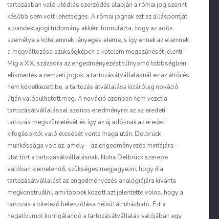
tartozásban való utódlás szerződés alapján a római jog szerint
később sem volt lehetséges. A római jognak ezt az álláspontját
a pandektajogi tudomány akként formulázta, hogy az adós
személye a kötelemnek lényeges eleme, s így ennek az elemnek
a megváltozása szükségképen a kötelem megszűnését jelenti.”
Míg a XIX. századra az engedményezést túlnyomó többségben
elismerték a nemzeti jogok, a tartozásátvállalásnál ez az áttörés
nem következett be, a tartozás átvállalása kizárólag nováció
útján valósulhatott meg. A nováció azonban nem vezet a
tartozásátvállalással azonos eredményre: az az eredeti
tartozás megszüntetését és így az új adósnak az eredeti
kifogásoktól való elesését vonta maga után. Delbrück
munkássága volt az, amely – az engedményezés mintájára –
utat tört a tartozásátvállalásnak. Noha Delbrück szerepe
valóban kiemelendő, szükséges megjegyezni, hogy ő a
tartozásátvállalást az engedményezés analógiájára kívánta
megkonstruálni, ami többek között azt jelentette volna, hogy a
tartozás a hitelező beleszólása nélkül átruházható. Ezt a
negatívumot korrigálandó a tartozásátvállalás valójában egy