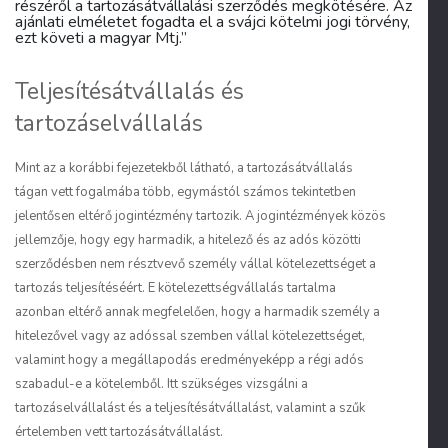
részéről a tartozásátvállalási szerződés megkötésére. Az
ajánlati elméletet fogadta el a svájci kötelmi jogi törvény,
ezt követi a magyar Mtj.”
Teljesítésátvállalás és
tartozáselvállalás
Mint az a korábbi fejezetekből látható, a tartozásátvállalás
tágan vett fogalmába több, egymástól számos tekintetben
jelentősen eltérő jogintézmény tartozik. A jogintézmények közös
jellemzője, hogy egy harmadik, a hitelező és az adós közötti
szerződésben nem résztvevő személy vállal kötelezettséget a
tartozás teljesítéséért. E kötelezettségvállalás tartalma
azonban eltérő annak megfelelően, hogy a harmadik személy a
hitelezővel vagy az adóssal szemben vállal kötelezettséget,
valamint hogy a megállapodás eredményeképp a régi adós
szabadul-e a kötelemből. Itt szükséges vizsgálni a
tartozáselvállalást és a teljesítésátvállalást, valamint a szűk
értelemben vett tartozásátvállalást.