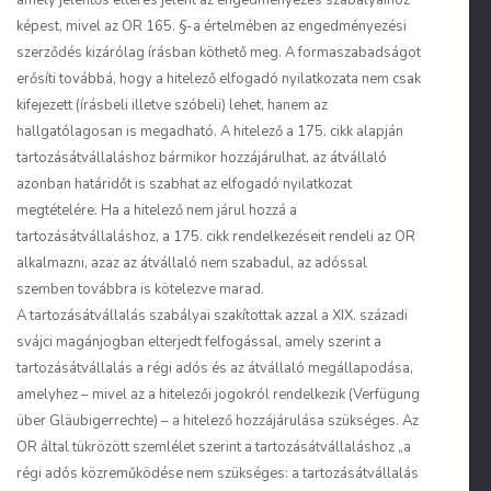
amely jelentős eltérés jelent az engedményezés szabályaihoz
képest, mivel az OR 165. §-a értelmében az engedményezési
szerződés kizárólag írásban köthető meg. A formaszabadságot
erősíti továbbá, hogy a hitelező elfogadó nyilatkozata nem csak
kifejezett (írásbeli illetve szóbeli) lehet, hanem az
hallgatólagosan is megadható. A hitelező a 175. cikk alapján
tartozásátvállaláshoz bármikor hozzájárulhat, az átvállaló
azonban határidőt is szabhat az elfogadó nyilatkozat
megtételére. Ha a hitelező nem járul hozzá a
tartozásátvállaláshoz, a 175. cikk rendelkezéseit rendeli az OR
alkalmazni, azaz az átvállaló nem szabadul, az adóssal
szemben továbbra is kötelezve marad.
A tartozásátvállalás szabályai szakítottak azzal a XIX. századi
svájci magánjogban elterjedt felfogással, amely szerint a
tartozásátvállalás a régi adós és az átvállaló megállapodása,
amelyhez – mivel az a hitelezői jogokról rendelkezik (
Verfügung
über Gläubigerrechte
) – a hitelező hozzájárulása szükséges. Az
OR által tükrözött szemlélet szerint a tartozásátvállaláshoz „a
régi adós közreműködése nem szükséges: a tartozásátvállalás