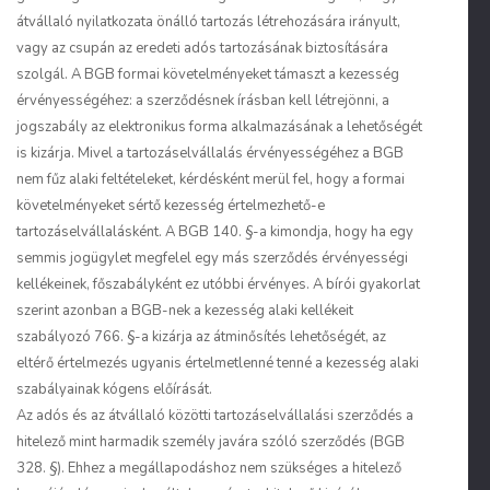
átvállaló nyilatkozata önálló tartozás létrehozására irányult,
vagy az csupán az eredeti adós tartozásának biztosítására
szolgál. A BGB formai követelményeket támaszt a kezesség
érvényességéhez: a szerződésnek írásban kell létrejönni, a
jogszabály az elektronikus forma alkalmazásának a lehetőségét
is kizárja. Mivel a tartozáselvállalás érvényességéhez a BGB
nem fűz alaki feltételeket, kérdésként merül fel, hogy a formai
követelményeket sértő kezesség értelmezhető-e
tartozáselvállalásként. A BGB 140. §-a kimondja, hogy ha egy
semmis jogügylet megfelel egy más szerződés érvényességi
kellékeinek, főszabályként ez utóbbi érvényes. A bírói gyakorlat
szerint azonban a BGB-nek a kezesség alaki kellékeit
szabályozó 766. §-a kizárja az átminősítés lehetőségét, az
eltérő értelmezés ugyanis értelmetlenné tenné a kezesség alaki
szabályainak kógens előírását.
Az adós és az átvállaló közötti tartozáselvállalási szerződés a
hitelező mint harmadik személy javára szóló szerződés (BGB
328. §). Ehhez a megállapodáshoz nem szükséges a hitelező