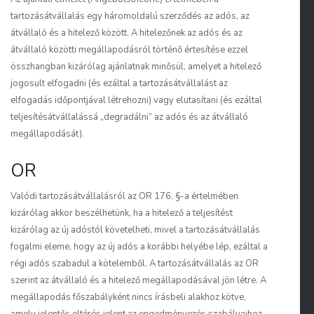
tartozásátvállalás egy háromoldalú szerződés az adós, az
átvállaló és a hitelező között.
A hitelezőnek az adós és az
átvállaló közötti megállapodásról történő értesítése ezzel
összhangban kizárólag ajánlatnak minősül, amelyet a hitelező
jogosult elfogadni (és ezáltal a tartozásátvállalást az
elfogadás időpontjával létrehozni) vagy elutasítani (és ezáltal
teljesítésátvállalássá „degradálni” az adós és az átvállaló
megállapodását).
OR
Valódi tartozásátvállalásról az OR 176. §-a értelmében
kizárólag akkor beszélhetünk, ha a hitelező a teljesítést
kizárólag az új adóstól követelheti, mivel a tartozásátvállalás
fogalmi eleme, hogy az új adós a korábbi helyébe lép, ezáltal a
régi adós szabadul a kötelemből.
A tartozásátvállalás az OR
szerint az átvállaló és a hitelező megállapodásával jön létre.
A
megállapodás főszabályként nincs írásbeli alakhoz kötve,