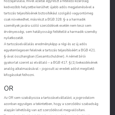
hozzájárulása, mivel azáltal egyrészt a hitelező kizárólag
kedvezőbb helyzetbe kerülhet: újabb adós megjelenésével a
tartozás teljesítésének biztosítékául szolgáló vagyontömeg
csak növekedhet, másrészt a BGB 328. §-a a harmadik
személyek javára szóló szerződések esetén nem teszi sem
érvényességi, sem hatályossági feltétellé a harmadik személy
nyilatkozatát.
A tartozáselvállalás eredményképp a régi és az új adós
egyetemlegesen felelnek a tartozás teljesítéséért a BGB 421.
§-ával összhangban (
Gesamtschuldner
). A német bírói
gyakorlat szerint az elvállaló – a BGB 417. § (1) bekezdésének
analóg alkalmazásával – jogosult az eredeti adóst megillető
kifogásokat felhozni.
OR
Az OR sem szabályozza a tartozáselvállalást, a jogirodalom
azonban egységes a tekintetben, hogy a szerződési szabadság
alapján lehetőség van azt szerződéssel megvalósítani.