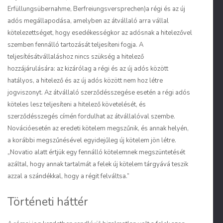
Erfüllungsübernahme, Berfreiungsversprechen
)a régi és az új
adós megállapodása, amelyben az átvállaló arra vállal
kötelezettséget, hogy esedékességkor az adósnak a hitelezővel
szemben fennálló tartozását teljesíteni fogja. A
teljesítésátvállaláshoz nincs szükség a hitelező
hozzájárulására: az kizárólag a régi és az új adós között
hatályos, a hitelező és az új adós között nem hoz létre
jogviszonyt. Az átvállaló szerződésszegése esetén a régi adós
köteles lesz teljesíteni a hitelező követelését, és
szerződésszegés címén fordulhat az átvállalóval szembe.
Nováció
esetén az eredeti kötelem megszűnik, és annak helyén,
a korábbi megszűnésével egyidejűleg új kötelem jön létre.
„Novatio alatt értjük egy fennálló kötelemnek megszüntetését
azáltal, hogy annak tartalmát a felek új kötelem tárgyává teszik
azzal a szándékkal, hogy a régit felváltsa.”
Történeti háttér