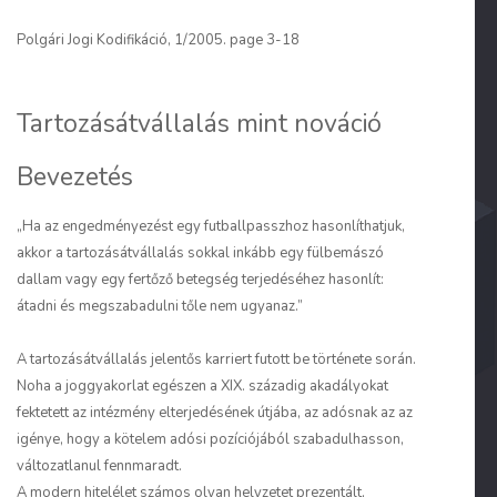
Polgári Jogi Kodifikáció, 1/2005. page 3-18
Tartozásátvállalás mint nováció
Bevezetés
„Ha az engedményezést egy futballpasszhoz hasonlíthatjuk,
akkor a tartozásátvállalás sokkal inkább egy fülbemászó
dallam vagy egy fertőző betegség terjedéséhez hasonlít:
átadni és megszabadulni tőle nem ugyanaz.”
A tartozásátvállalás jelentős karriert futott be története során.
Noha a joggyakorlat egészen a XIX. századig akadályokat
fektetett az intézmény elterjedésének útjába, az adósnak az az
igénye, hogy a kötelem adósi pozíciójából szabadulhasson,
változatlanul fennmaradt.
A modern hitelélet számos olyan helyzetet prezentált,