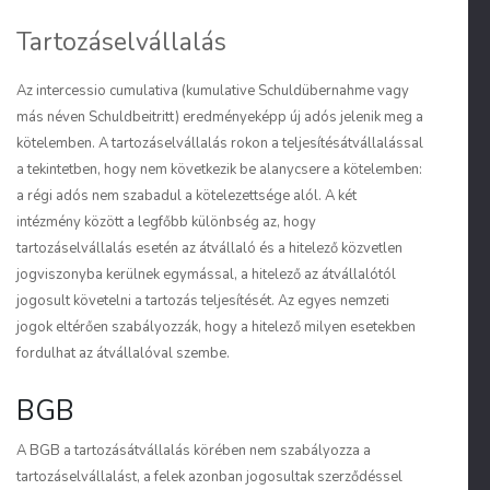
Tartozáselvállalás
Az
intercessio cumulativa
(
kumulative Schuldübernahme
vagy
más néven
Schuldbeitritt
) eredményeképp új adós jelenik meg a
kötelemben. A tartozáselvállalás rokon a teljesítésátvállalással
a tekintetben, hogy
nem következik be alanycsere a kötelemben
:
a régi adós nem szabadul a kötelezettsége alól. A két
intézmény között a legfőbb különbség az, hogy
tartozáselvállalás esetén az átvállaló és a hitelező közvetlen
jogviszonyba kerülnek egymással,
a hitelező az átvállalótól
jogosult követelni a tartozás teljesítését
. Az egyes nemzeti
jogok eltérően szabályozzák, hogy a hitelező milyen esetekben
fordulhat az átvállalóval szembe.
BGB
A BGB a tartozásátvállalás körében nem szabályozza a
tartozáselvállalást, a felek azonban jogosultak szerződéssel