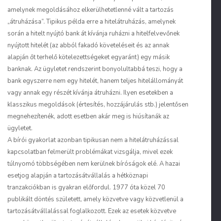
amelynek megoldásához elkerülhetetlenné vált a tartozás
„átruházása”. Tipikus példa erre a hitelátruházás, amelynek
során a hitelt nyújtó bank át kívánja ruházni a hitelfelvevőnek
nyújtott hitelét (az abból fakadó követeléseit és az annak
alapján őt terhelő kötelezettségeket egyaránt) egy másik
banknak. Az ügyletet rendszerint bonyolultabbá teszi, hogy a
bank egyszerre nem egy hitelét, hanem teljes hitelállományát
vagy annak egy részét kívánja átruházni. Ilyen esetekben a
klasszikus megoldások (értesítés, hozzájárulás stb.) jelentősen
megnehezítenék, adott esetben akár meg is hiúsítanák az
ügyletet.
A bírói gyakorlat azonban tipikusan nem a hitelátruházással
kapcsolatban felmerült problémákat vizsgálja, mivel ezek
túlnyomó többségében nem kerülnek bíróságok elé. A hazai
esetjog alapján a tartozásátvállalás a hétköznapi
tranzakciókban is gyakran előfordul. 1977 óta közel 70
publikált döntés született, amely közvetve vagy közvetlenül a
tartozásátvállalással foglalkozott. Ezek az esetek közvetve