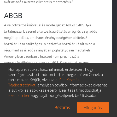
akár az adós akarata ellenére is megtörténik.”
ABGB
A valódi tartozásátvállalás modelljét az ABGB 1405. §-a
tartalmazza. E szerint
a tartozásátvállalás a régi és az új adós
megállapodása, amelynek érvényességéhez a hitelező
hozzájárulása szükséges.
A hitelező a hozzájárulását mind a
régi, mind az új adós irányában joghatályosan megteheti.
Amennyiben azonban a hitelező nem járul hozzá a
tartozásátvállaláshoz, arra az 1404. § szabályai lesznek
irányadóak, azaz az átvállaló nem szabadul azon
Honlapunk sütiket használ annak érdekében, hogy
személyre szabott módon tudjuk megjeleníteni Önnek a
kötelezettsége alól, hogy lejáratkor az eredeti adós helyett
tartalmakat. Kérjük, olvassa el
Süti Kezelési
teljesítsen. Az 1406. § értelmében azonban a tartozásátvállalás
Tájékoztatónkat
, amelyben további információkat olvashat
megvalósítható a régi adós közreműködése nélkül is, a hitelező
a sütikről és azok kezeléséről. Beállításait módosíthatja
és az átvállaló szerződése által.
ezen a linken
vagy saját böngészőjének beállításaiban.
NBW
Bezárás
Elfogadás