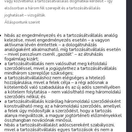
vagy közvetlenül a tartozásátvállalás dogmatikai kérdésit – így
elsősorban a három fél szerepét és a tartozásátvállalás
joghatásait – vizsgálták.
Álláspontunk szerint
hibás az engedményezés és a tartozásátvállalás analóg
kelezése, mivel engedményezés esetén – a vagyon
aktívumai lévén érintettek – a dologátruházás
analógiaként alkalmazható, míg tartozásátvállalás esetén
– mivel passzívum cserél „gazdát” – az átruházás
fogalmilag kizárt;
a tartozásátvállalás nem valósulhat meg kétoldalú
szerződéssel, mivel a jogügylethez a tartozásátvállalás
mindhárom szereplője szükséges;
a tartozásátvállaláshoz nem elégséges a hitelező
hozzájárulása, mivel a felek célja – a régi adósnak a
kötelemből való szabadulása és az új adós személyében
a kötelem folytatása – nem valósítható meg háromoldalú
szerződés nélkül; és
a tartozásátvállalás kizárólag háromoldalú szerződésként
konstruálható meg; az a háromoldalú szerződés, amellyel
a felek úgy módosítják a szerződést, hogy a tartozás
alanya megváltozik, a magyar jogtörténeti előzményekkel
összhangban novációnak minősül.
hibás a tartozásátvállalást adóscsereként szabályozni,
mivel a tartozásátvállalás egyes tartozások és nem a