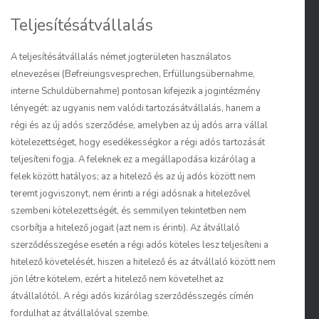
Teljesítésátvállalás
A teljesítésátvállalás német jogterületen használatos
elnevezései (
Befreiungsvesprechen, Erfüllungsübernahme,
interne Schuldübernahme
) pontosan kifejezik a jogintézmény
lényegét: az ugyanis nem valódi tartozásátvállalás, hanem
a
régi és az új adós szerződése, amelyben az új adós arra vállal
kötelezettséget, hogy esedékességkor a régi adós tartozását
teljesíteni fogja.
A feleknek ez a megállapodása kizárólag a
felek között hatályos; az a hitelező és az új adós között nem
teremt jogviszonyt, nem érinti a régi adósnak a hitelezővel
szembeni kötelezettségét, és semmilyen tekintetben nem
csorbítja a hitelező jogait (azt nem is érinti). Az átvállaló
szerződésszegése esetén a régi adós köteles lesz teljesíteni a
hitelező követelését, hiszen a hitelező és az átvállaló között nem
jön létre kötelem, ezért a hitelező nem követelhet az
átvállalótól. A régi adós kizárólag szerződésszegés címén
fordulhat az átvállalóval szembe.