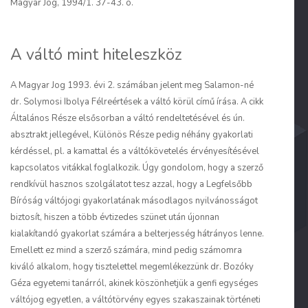
Magyar Jog, 1994/1. 37-43. o.
A váltó mint hiteleszköz
A Magyar Jog 1993. évi 2. számában jelent meg Salamon-né
dr. Solymosi Ibolya Félreértések a váltó körül című írása. A cikk
Általános Része elsősorban a váltó rendeltetésével és ún.
absztrakt jellegével, Különös Része pedig néhány gyakorlati
kérdéssel, pl. a kamattal és a váltókövetelés érvényesítésével
kapcsolatos vitákkal foglalkozik. Úgy gondolom, hogy a szerző
rendkívül hasznos szolgálatot tesz azzal, hogy a Legfelsőbb
Bíróság váltójogi gyakorlatának másodlagos nyilvánosságot
biztosít, hiszen a több évtizedes szünet után újonnan
kialakítandó gyakorlat számára a belterjesség hátrányos lenne.
Emellett ez mind a szerző számára, mind pedig számomra
kiváló alkalom, hogy tisztelettel megemlékezzünk dr. Bozóky
Géza egyetemi tanárról, akinek köszönhetjük a genfi egységes
váltójog egyetlen, a váltótörvény egyes szakaszainak történeti