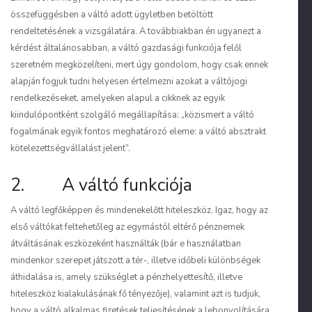
összefüggésben a váltó adott ügyletben betöltött
rendeltetésének a vizsgálatára. A továbbiakban én ugyanezt a
kérdést általánosabban, a váltó gazdasági funkciója felől
szeretném megközelíteni, mert úgy gondolom, hogy csak ennek
alapján fogjuk tudni helyesen értelmezni azokat a váltójogi
rendelkezéseket, amelyeken alapul a cikknek az egyik
kiindulópontként szolgáló megállapítása: „közismert a váltó
fogalmának egyik fontos meghatározó eleme: a váltó absztrakt
kötelezettségvállalást jelent”.
2. A váltó funkciója
A váltó legfőképpen és mindenekelőtt hiteleszköz. Igaz, hogy az
első váltókat feltehetőleg az egymástól eltérő pénznemek
átváltásának eszközeként használták (bár e használatban
mindenkor szerepet játszott a tér-, illetve időbeli különbségek
áthidalása is, amely szükséglet a pénzhelyettesítő, illetve
hiteleszköz kialakulásának fő tényezője), valamint azt is tudjuk,
hogy a váltó alkalmas fizetések teljesítésének a lebonyolítására