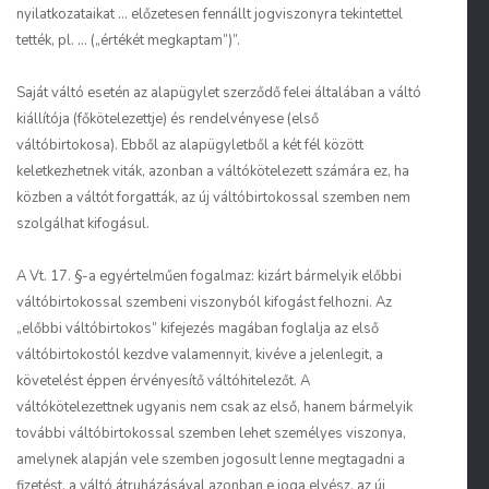
nyilatkozataikat ... előzetesen fennállt jogviszonyra tekintettel
tették, pl. ... („értékét megkaptam”)”.
Saját váltó esetén az alapügylet szerződő felei általában a váltó
kiállítója (főkötelezettje) és rendelvényese (első
váltóbirtokosa). Ebből az alapügyletből a két fél között
keletkezhetnek viták, azonban a váltókötelezett számára ez, ha
közben a váltót forgatták, az új váltóbirtokossal szemben nem
szolgálhat kifogásul.
A Vt. 17. §-a egyértelműen fogalmaz: kizárt bármelyik előbbi
váltóbirtokossal szembeni viszonyból kifogást felhozni. Az
„előbbi váltóbirtokos” kifejezés magában foglalja az első
váltóbirtokostól kezdve valamennyit, kivéve a jelenlegit, a
követelést éppen érvényesítő váltóhitelezőt. A
váltókötelezettnek ugyanis nem csak az első, hanem bármelyik
további váltóbirtokossal szemben lehet személyes viszonya,
amelynek alapján vele szemben jogosult lenne megtagadni a
fizetést, a váltó átruházásával azonban e joga elvész, az új