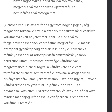
- biztonságot nyújt a jóhiszemű váltóbirtokosnak,
- megvédi a váltóadósokat a kijátszástól, és
- nem bénítja a váltóforgalmat.
„Genfben végül is az a felfogás győzött, hogy a jogegység
magasabb fokának elértéig a szabály megalkotásánál csak két
körülményre kell figyelemmel lenni. Az első a váltó
forgalomképességének csorbítatlan megőrzése. ... A másik
szempont gyanánt pedig az alakult ki, hogy ellenkeznék a
méltányossággal az adóst pusztán amiatt hátrányosabb
helyzetbe juttatni, mert kötelezettsége váltóban van
megtestesítve, s ennél fogva, a váltókövetelés elvont
természete ellenére sem zárható el azoknak a kifogásoknak
érvényesítésétől, amelyekhez az alapul szolgált ügylet, illetve a
váltószerződés folytán mint ügyfélnek joga van, ... az
egymással közvetlenül szerződött felek és azok jogutódai közt
minden magánjogi kifogással a váltóperben is rendszerint
korlátlanul lehet élni.”