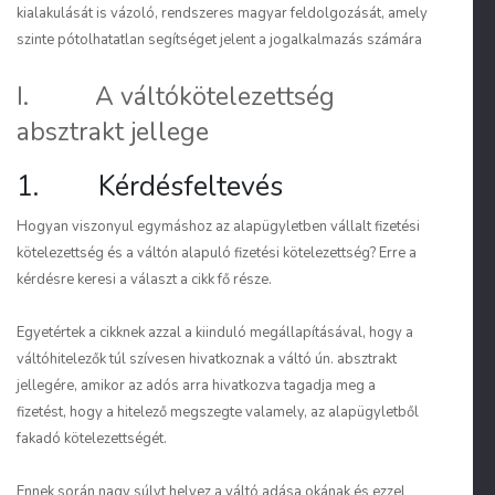
kialakulását is vázoló, rendszeres magyar feldolgozását, amely
szinte pótolhatatlan segítséget jelent a jogalkalmazás számára
I. A váltókötelezettség
absztrakt jellege
1. Kérdésfeltevés
Hogyan viszonyul egymáshoz az alapügyletben vállalt fizetési
kötelezettség és a váltón alapuló fizetési kötelezettség? Erre a
kérdésre keresi a választ a cikk fő része.
Egyetértek a cikknek azzal a kiinduló megállapításával, hogy a
váltóhitelezők túl szívesen hivatkoznak a váltó ún. absztrakt
jellegére, amikor az adós arra hivatkozva tagadja meg a
fizetést, hogy a hitelező megszegte valamely, az alapügyletből
fakadó kötelezettségét.
Ennek során nagy súlyt helyez a váltó adása okának és ezzel