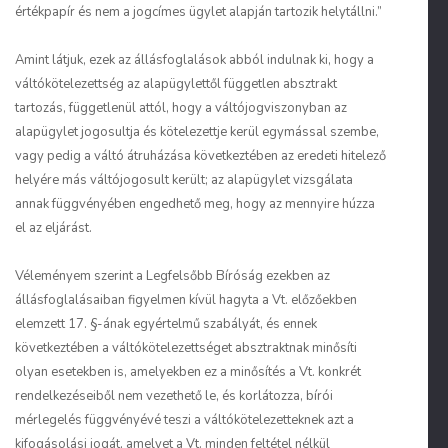
értékpapír és nem a jogcímes ügylet alapján tartozik helytállni.”
Amint látjuk, ezek az állásfoglalások abból indulnak ki, hogy a
váltókötelezettség az alapügylettől független absztrakt
tartozás, függetlenül attól, hogy a váltójogviszonyban az
alapügylet jogosultja és kötelezettje kerül egymással szembe,
vagy pedig a váltó átruházása következtében az eredeti hitelező
helyére más váltójogosult került; az alapügylet vizsgálata
annak függvényében engedhető meg, hogy az mennyire húzza
el az eljárást.
Véleményem szerint a Legfelsőbb Bíróság ezekben az
állásfoglalásaiban figyelmen kívül hagyta a Vt. előzőekben
elemzett 17. §-ának egyértelmű szabályát, és ennek
következtében a váltókötelezettséget absztraktnak minősíti
olyan esetekben is, amelyekben ez a minősítés a Vt. konkrét
rendelkezéseiből nem vezethető le, és korlátozza, bírói
mérlegelés függvényévé teszi a váltókötelezetteknek azt a
kifogásolási jogát, amelyet a Vt. minden feltétel nélkül