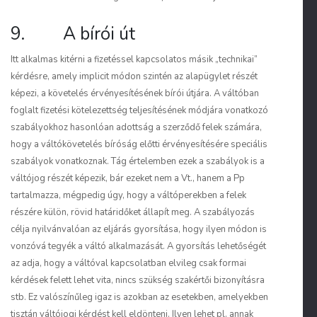
9. A bírói út
Itt alkalmas kitérni a fizetéssel kapcsolatos másik „technikai”
kérdésre, amely implicit módon szintén az alapügylet részét
képezi, a követelés érvényesítésének bírói útjára. A váltóban
foglalt fizetési kötelezettség teljesítésének módjára vonatkozó
szabályokhoz hasonlóan adottság a szerződő felek számára,
hogy a váltókövetelés bíróság előtti érvényesítésére speciális
szabályok vonatkoznak. Tág értelemben ezek a szabályok is a
váltójog részét képezik, bár ezeket nem a Vt., hanem a Pp
tartalmazza, mégpedig úgy, hogy a váltóperekben a felek
részére külön, rövid határidőket állapít meg. A szabályozás
célja nyilvánvalóan az eljárás gyorsítása, hogy ilyen módon is
vonzóvá tegyék a váltó alkalmazását. A gyorsítás lehetőségét
az adja, hogy a váltóval kapcsolatban elvileg csak formai
kérdések felett lehet vita, nincs szükség szakértői bizonyításra
stb. Ez valószínűleg igaz is azokban az esetekben, amelyekben
tisztán váltójogi kérdést kell eldönteni. Ilyen lehet pl. annak