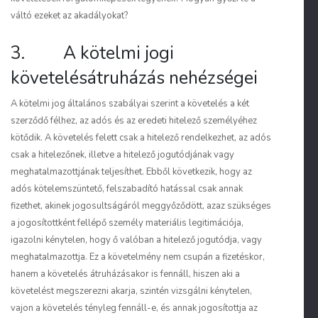
váltó ezeket az akadályokat?
3. A kötelmi jogi
követelésátruházás nehézségei
A kötelmi jog általános szabályai szerint a követelés a két
szerződő félhez, az adós és az eredeti hitelező személyéhez
kötődik. A követelés felett csak a hitelező rendelkezhet, az adós
csak a hitelezőnek, illetve a hitelező jogutódjának vagy
meghatalmazottjának teljesíthet. Ebből következik, hogy az
adós kötelemszüntető, felszabadító hatással csak annak
fizethet, akinek jogosultságáról meggyőződött, azaz szükséges
a jogosítottként fellépő személy materiális legitimációja,
igazolni kénytelen, hogy ő valóban a hitelező jogutódja, vagy
meghatalmazottja. Ez a követelmény nem csupán a fizetéskor,
hanem a követelés átruházásakor is fennáll, hiszen aki a
követelést megszerezni akarja, szintén vizsgálni kénytelen,
vajon a követelés tényleg fennáll-e, és annak jogosítottja az