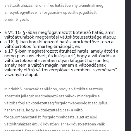
a váltóátruházás három híres hatásában nyilvánulnak meg,
amelyek együttesen a forgatmány speciális jogállását
eredményezik:
a Vt. 15. §-ában megfogalmazott kötelező hatás, amin
váltóátruházók megtérítési váltókötelezettsége alapul:
a 16. §-ban körülírt igazoló hatás, ami lehetővé teszi a
váltóbirtokos formai legitimációját, és
a 17.§-ban meghatározott átruházó hatás, amely áttöri a
nemo plus iuris.elvet, és kizárja azt', hogy a váltóadós a
váltóbirtokossal szemben olyan kifogást hozzon fel,
amely nem a váltón magán, hanem a váltóadósnak
valamely előző váltószereplővel szembeni „személyes”
viszonyán alapul.
Mindebből nemcsak az világos, hogy a váltókötelezettség
absztrakt jellegét eredményező szabályok mindegyike a
váltóba foglalt kötelezettség forgalomképességét szolgálja,
hanem az is, hogy e kötelezettség csak a váltó
forgalombahozatalát (forgalombahozatal alatt az első
váltóátruházást értjük) követően, annak következtében válik