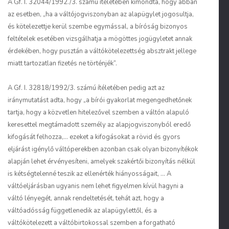
A Gf. I. 32044/1992./3. számú ítéletében kimondta, hogy abban
az esetben, „ha a váltójogviszonyban az alapügylet jogosultja,
és kötelezettje kerül szembe egymással, a bíróság bizonyos
feltételek esetében vizsgálhatja a mögöttes jogügyletet annak
érdekében, hogy pusztán a váltókötelezettség absztrakt jellege
miatt tartozatlan fizetés ne történjék”.
A Gf. I. 32818/1992/3. számú ítéletében pedig azt az
iránymutatást adta, hogy „a bírói gyakorlat megengedhetőnek
tartja, hogy a közvetlen hitelezővel szemben a váltón alapuló
keresettel megtámadott személy az alapjogviszonyból eredő
kifogását felhozza,... ezeket a kifogásokat a rövid és gyors
eljárást igénylő váltóperekben azonban csak olyan bizonyítékok
alapján lehet érvényesíteni, amelyek szakértői bizonyítás nélkül
is kétségtelenné teszik az ellenérték hiányosságait, ... A
váltóeljárásban ugyanis nem lehet figyelmen kívül hagyni a
váltó lényegét, annak rendeltetését, tehát azt, hogy a
váltóadósság függetlenedik az alapügylettől, és a
váltókötelezett a váltóbirtokossal szemben a forgatható