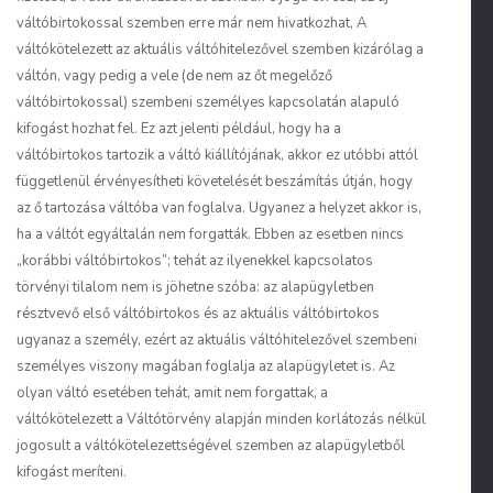
váltóbirtokossal szemben erre már nem hivatkozhat, A
váltókötelezett az aktuális váltóhitelezővel szemben kizárólag a
váltón, vagy pedig a vele (de nem az őt megelőző
váltóbirtokossal) szembeni személyes kapcsolatán alapuló
kifogást hozhat fel. Ez azt jelenti például, hogy ha a
váltóbirtokos tartozik a váltó kiállítójának, akkor ez utóbbi attól
függetlenül érvényesítheti követelését beszámítás útján, hogy
az ő tartozása váltóba van foglalva. Ugyanez a helyzet akkor is,
ha a váltót egyáltalán nem forgatták. Ebben az esetben nincs
„korábbi váltóbirtokos”; tehát az ilyenekkel kapcsolatos
törvényi tilalom nem is jöhetne szóba: az alapügyletben
résztvevő első váltóbirtokos és az aktuális váltóbirtokos
ugyanaz a személy, ezért az aktuális váltóhitelezővel szembeni
személyes viszony magában foglalja az alapügyletet is. Az
olyan váltó esetében tehát, amit nem forgattak, a
váltókötelezett a Váltótörvény alapján minden korlátozás nélkül
jogosult a váltókötelezettségével szemben az alapügyletből
kifogást meríteni.