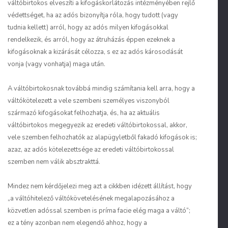
váltóbirtokos elveszíti a kifogáskorlátozás intézményében rejlő
védettséget, ha az adós bizonyítja róla, hogy tudott (vagy
tudnia kellett) arról, hogy az adós milyen kifogásokkal
rendelkezik, és arról, hogy az átruházás éppen ezeknek a
kifogásoknak a kizárását célozza, s ez az adós károsodását
vonja (vagy vonhatja) maga után.
A váltóbirtokosnak továbbá mindig számítania kell arra, hogy a
váltókötelezett a vele szembeni személyes viszonyból
származó kifogásokat felhozhatja, és, ha az aktuális
váltóbirtokos megegyezik az eredeti váltóbirtokossal, akkor,
vele szemben felhozhatók az alapügyletből fakadó kifogások is;
azaz, az adós kötelezettsége az eredeti váltóbirtokossal
szemben nem válik absztrakttá.
Mindez nem kérdőjelezi meg azt a cikkben idézett állítást, hogy
„a váltóhitelező váltókövetelésének megalapozásához a
közvetlen adóssal szemben is príma facie elég maga a váltó”;
ez a tény azonban nem elegendő ahhoz, hogy a