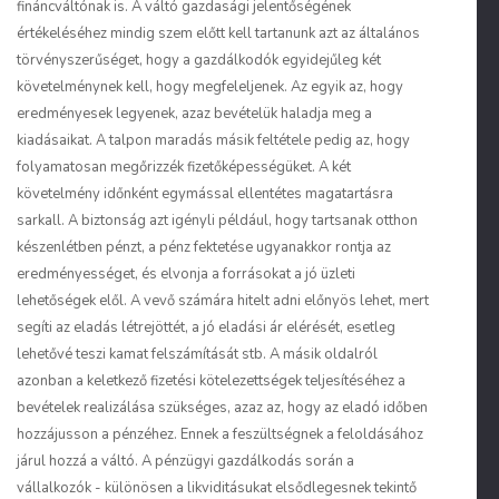
fináncváltónak is. A váltó gazdasági jelentőségének
értékeléséhez mindig szem előtt kell tartanunk azt az általános
törvényszerűséget, hogy a gazdálkodók egyidejűleg két
követelménynek kell, hogy megfeleljenek. Az egyik az, hogy
eredményesek legyenek, azaz bevételük haladja meg a
kiadásaikat. A talpon maradás másik feltétele pedig az, hogy
folyamatosan megőrizzék fizetőképességüket. A két
követelmény időnként egymással ellentétes magatartásra
sarkall. A biztonság azt igényli például, hogy tartsanak otthon
készenlétben pénzt, a pénz fektetése ugyanakkor rontja az
eredményességet, és elvonja a forrásokat a jó üzleti
lehetőségek elől. A vevő számára hitelt adni előnyös lehet, mert
segíti az eladás létrejöttét, a jó eladási ár elérését, esetleg
lehetővé teszi kamat felszámítását stb. A másik oldalról
azonban a keletkező fizetési kötelezettségek teljesítéséhez a
bevételek realizálása szükséges, azaz az, hogy az eladó időben
hozzájusson a pénzéhez. Ennek a feszültségnek a feloldásához
járul hozzá a váltó. A pénzügyi gazdálkodás során a
vállalkozók - különösen a likviditásukat elsődlegesnek tekintő