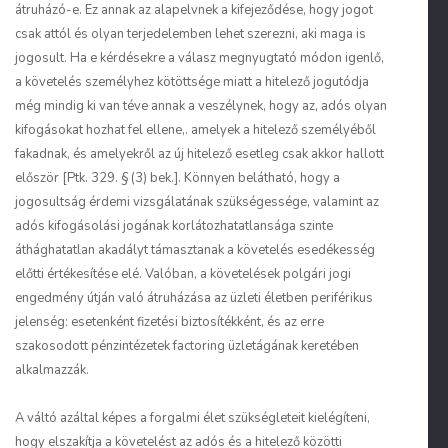
átruházó-e. Ez annak az alapelvnek a kifejeződése, hogy jogot
csak attól és olyan terjedelemben lehet szerezni, aki maga is
jogosult. Ha e kérdésekre a válasz megnyugtató módon igenlő,
a követelés személyhez kötöttsége miatt a hitelező jogutódja
még mindig ki van téve annak a veszélynek, hogy az, adós olyan
kifogásokat hozhat fel ellene,. amelyek a hitelező személyéből
fakadnak, és amelyekről az új hitelező esetleg csak akkor hallott
először [Ptk. 329. § (3) bek.]. Könnyen belátható, hogy a
jogosultság érdemi vizsgálatának szükségessége, valamint az
adós kifogásolási jogának korlátozhatatlansága szinte
áthághatatlan akadályt támasztanak a követelés esedékesség
előtti értékesítése elé. Valóban, a követelések polgári jogi
engedmény útján való átruházása az üzleti életben periférikus
jelenség: esetenként fizetési biztosítékként, és az erre
szakosodott pénzintézetek factoring üzletágának keretében
alkalmazzák.
A váltó azáltal képes a forgalmi élet szükségleteit kielégíteni,
hogy elszakítja a követelést az adós és a hitelező közötti