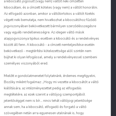
a kibocsátó jogosult (vagy nem) váltót neki címzetten
kibocsátani, és a címzett köteles (vagy nem) a váltót honorálni.
Az elfogadó azonban, amikor a váltóbirtokos a váltót fizetés
végett neki bemutatja, nem hivatkozhat a kibocsátóhoz fűződő
jogviszonyában bekövetkezett bármilyen szerződésszegésre
vagy egyéb rendellenességre. Az idegen váltó másik
alapjogviszonya tipikus esetben a kibocsátó és a rendelvényes
között áll fenn. A kibocsátó - a címzett nemteljesítése esetén
bekövetkező - megtérítési kötelezettsége alól szintén nem
bújhat ki olyan kifogással, amely a rendelvényessel szembeni
személyes viszonyából ered.
Mielőtt e gondolatmenetet folytatnánk, érdemes megfigyelni,
Bozóky miként fogalmaz: „Hogy mi vezette a kibocsátót a váltó
kiállítására, az intézményezettet pedig az elfogadás
megtételére, az ezek szerint a váltójog szempontjából
jelentőséggel nem is bír... nincs tehát váltójogi jelentősége
annak sem, ha a kibocsátó, elfogadó és forgató a váltó
szövegében netán arra egyenesen utalnának is, hogy