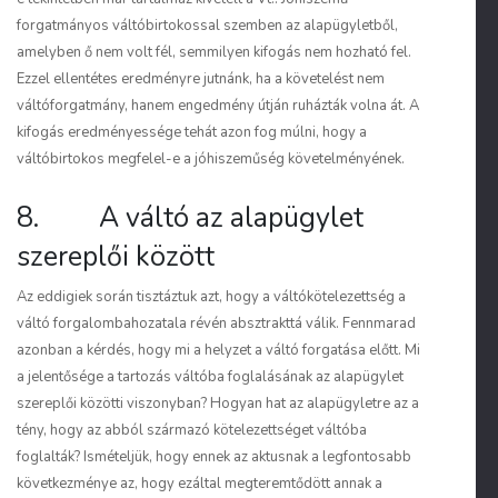
forgatmányos váltóbirtokossal szemben az alapügyletből,
amelyben ő nem volt fél, semmilyen kifogás nem hozható fel.
Ezzel ellentétes eredményre jutnánk, ha a követelést nem
váltóforgatmány, hanem engedmény útján ruházták volna át. A
kifogás eredményessége tehát azon fog múlni, hogy a
váltóbirtokos megfelel-e a jóhiszeműség követelményének.
8. A váltó az alapügylet
szereplői között
Az eddigiek során tisztáztuk azt, hogy a váltókötelezettség a
váltó forgalombahozatala révén absztrakttá válik. Fennmarad
azonban a kérdés, hogy mi a helyzet a váltó forgatása előtt. Mi
a jelentősége a tartozás váltóba foglalásának az alapügylet
szereplői közötti viszonyban? Hogyan hat az alapügyletre az a
tény, hogy az abból származó kötelezettséget váltóba
foglalták? Ismételjük, hogy ennek az aktusnak a legfontosabb
következménye az, hogy ezáltal megteremtődött annak a