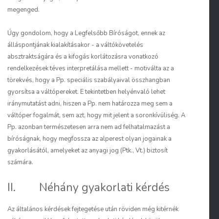
megenged.
Úgy gondolom, hogy a Legfelsőbb Bíróságot, ennek az
álláspontjának kialakításakor - a váltókövetelés
absztraktságára és a kifogás korlátozásra vonatkozó
rendelkezések téves interpretálása mellett - motiválta az a
törekvés, hogy a Pp. speciális szabályaival összhangban
gyorsítsa a váltópereket. E tekintetben helyénvaló lehet
iránymutatást adni, hiszen a Pp. nem határozza meg sem a
váltóper fogalmát, sem azt, hogy mit jelent a soronkívüliség. A
Pp. azonban természetesen arra nem ad felhatalmazást a
bíróságnak, hogy megfossza az alperest olyan jogainak a
gyakorlásától, amelyeket az anyagi jog (Ptk., Vt.) biztosít
számára.
II. Néhány gyakorlati kérdés
Az általános kérdések fejtegetése után röviden még kitérnék