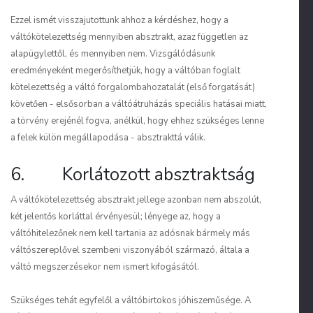
Ezzel ismét visszajutottunk ahhoz a kérdéshez, hogy a
váltókötelezettség mennyiben absztrakt, azaz független az
alapügylettől, és mennyiben nem. Vizsgálódásunk
eredményeként megerősíthetjük, hogy a váltóban foglalt
kötelezettség a váltó forgalombahozatalát (első forgatását)
követően - elsősorban a váltóátruházás speciális hatásai miatt,
a törvény erejénél fogva, anélkül, hogy ehhez szükséges lenne
a felek külön megállapodása - absztrakttá válik.
6. Korlátozott absztraktság
A váltókötelezettség absztrakt jellege azonban nem abszolút,
két jelentős korláttal érvényesül; lényege az, hogy a
váltóhitelezőnek nem kell tartania az adósnak bármely más
váltószereplővel szembeni viszonyából származó, általa a
váltó megszerzésekor nem ismert kifogásától.
Szükséges tehát egyfelől a váltóbirtokos jóhiszeműsége. A