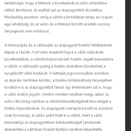
lehetősége, hogy a hitelező a követelését az adós értesítése
nélkül átruházza, és ezáltal azt az alapügylettől elszakítsa.
Mindaddig azonban, amíg a váltót a birtokában tartja, ez csupán
egy lehetőség, és az adós és a hitelező közötti eredeti viszony
lényegesen nem módosul.
A hitelnyújtás és a váltóadás az alapügylet fizetési feltételeinek
képezi a részét. A törvény erejénél fogva a váltó adásának
következtében, a váltóbirtokosnak kell fizetés végett bemutatnia
a váltót, a váltóadós pedig a fizetés ellenében követelheti a
nyugtázott váltó kiadását. A kettejük jogviszonyában azonban
ez eljárási, technikai kérdés, a fizetési kötelezettség lényegében
továbbra is az alapügyletből fakad. így értelmezem azt is, hogy
a váltó önálló jogcím. Amikor minden rendben megy, akkor az
adós látszólag valóban a váltókötelezettségének tesz eleget a
fizetés teljesítésével. Az alapügylet szereplői között ez azonban
csak formaság; az adós azért fizeti ki a váltót, mert a váltó
bemutatója az alapügyletbeni kötelezettségét (amelynek
ellenértéke a váltóban foglalt fizetés) rendben teljesítette.