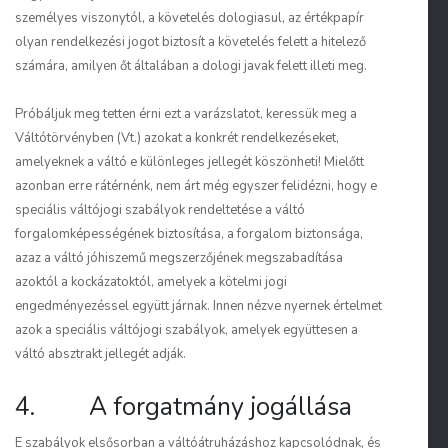
személyes viszonytól, a követelés dologiasul, az értékpapír
olyan rendelkezési jogot biztosít a követelés felett a hitelező
számára, amilyen őt általában a dologi javak felett illeti meg.
Próbáljuk meg tetten érni ezt a varázslatot, keressük meg a
Váltótörvényben (Vt.) azokat a konkrét rendelkezéseket,
amelyeknek a váltó e különleges jellegét köszönheti! Mielőtt
azonban erre rátérnénk, nem árt még egyszer felidézni, hogy e
speciális váltójogi szabályok rendeltetése a váltó
forgalomképességének biztosítása, a forgalom biztonsága,
azaz a váltó jóhiszemű megszerzőjének megszabadítása
azoktól a kockázatoktól, amelyek a kötelmi jogi
engedményezéssel együtt járnak. Innen nézve nyernek értelmet
azok a speciális váltójogi szabályok, amelyek együttesen a
váltó absztrakt jellegét adják.
4. A forgatmány jogállása
E szabályok elsősorban a váltóátruházáshoz kapcsolódnak, és