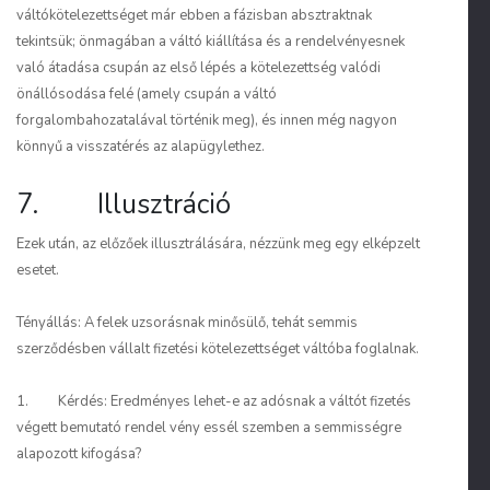
váltókötelezettséget már ebben a fázisban absztraktnak
tekintsük; önmagában a váltó kiállítása és a rendelvényesnek
való átadása csupán az első lépés a kötelezettség valódi
önállósodása felé (amely csupán a váltó
forgalombahozatalával történik meg), és innen még nagyon
könnyű a visszatérés az alapügylethez.
7. Illusztráció
Ezek után, az előzőek illusztrálására, nézzünk meg egy elképzelt
esetet.
Tényállás: A felek uzsorásnak minősülő, tehát semmis
szerződésben vállalt fizetési kötelezettséget váltóba foglalnak.
1. Kérdés: Eredményes lehet-e az adósnak a váltót fizetés
végett bemutató rendel vény essél szemben a semmisségre
alapozott kifogása?