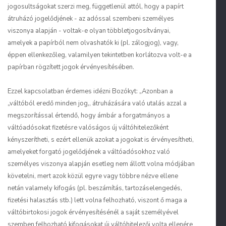
jogosultságokat szerzi meg, függetlenül attól, hogy a papírt
átruházó jogelődjének - az adóssal szembeni személyes
viszonya alapján - voltak-e olyan többletjogosítványai,
amelyek a papírból nem olvashatók ki (pl. zálogjog), vagy,
éppen ellenkezőleg, valamilyen tekintetben korlátozva volt-e a
papírban rögzített jogok érvényesítésében.
Ezzel kapcsolatban érdemes idézni Bozókyt: „Azonban a
„váltóból eredő minden jog,, átruházására való utalás azzal a
megszorítással értendő, hogy ámbár a forgatmányos a
váltóadósokat fizetésre valóságos új váltóhitelezőként
kényszerítheti, s ezért ellenük azokat a jogokat is érvényesítheti,
amelyeket forgató jogelődjének a váltóadósokhoz való
személyes viszonya alapján esetleg nem állott volna módjában
követelni, mert azok közül egyre vagy többre nézve ellene
netán valamely kifogás (pl. beszámítás, tartozáselengedés,
fizetési halasztás stb.) lett volna felhozható, viszont ő maga a
váltóbirtokosi jogok érvényesítésénél a saját személyével
szemben felhozható kifogásokat új váltóhitelezői volta ellenére