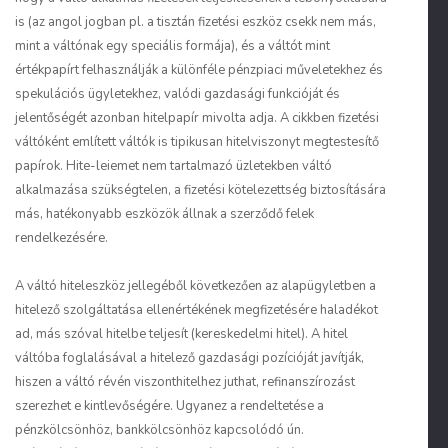
is (az angol jogban pl. a tisztán fizetési eszköz csekk nem más,
mint a váltónak egy speciális formája), és a váltót mint
értékpapírt felhasználják a különféle pénzpiaci műveletekhez és
spekulációs ügyletekhez, valódi gazdasági funkcióját és
jelentőségét azonban hitelpapír mivolta adja. A cikkben fizetési
váltóként említett váltók is tipikusan hitelviszonyt megtestesítő
papírok. Hite-leiemet nem tartalmazó üzletekben váltó
alkalmazása szükségtelen, a fizetési kötelezettség biztosítására
más, hatékonyabb eszközök állnak a szerződő felek
rendelkezésére.
A váltó hiteleszköz jellegéből következően az alapügyletben a
hitelező szolgáltatása ellenértékének megfizetésére haladékot
ad, más szóval hitelbe teljesít (kereskedelmi hitel). A hitel
váltóba foglalásával a hitelező gazdasági pozícióját javítják,
hiszen a váltó révén viszonthitelhez juthat, refinanszírozást
szerezhet e kintlevőségére. Ugyanez a rendeltetése a
pénzkölcsönhöz, bankkölcsönhöz kapcsolódó ún.