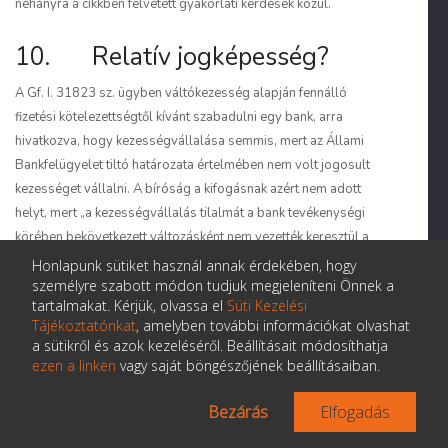
néhányra a cikkben felvetett gyakorlati kérdések közül.
10. Relatív jogképesség?
A Gf. I. 31823 sz. ügyben váltókezesség alapján fennálló
fizetési kötelezettségtől kívánt szabadulni egy bank, arra
hivatkozva, hogy kezességvállalása semmis, mert az Állami
Bankfelügyelet tiltó határozata értelmében nem volt jogosult
kezességet vállalni. A bíróság a kifogásnak azért nem adott
helyt, mert „a kezességvállalás tilalmát a bank tevékenységi
körében bekövetkezett változásként nem vezették keresztül a
cégjegyzéken”. Ez azt jelenti, hogy ha az alperes bank a
Honlapunk sütiket használ annak érdekében, hogy
váltókezesség vállalása előtt tevékenységi köréből törölte
személyre szabott módon tudjuk megjeleníteni Önnek a
tartalmakat. Kérjük, olvassa el
Süti Kezelési
volna a kezességvállalást, a bíróság semmisnek minősítette
Tájékoztatónkat
, amelyben további információkat olvashat
volna az adott ügyletet. Ezzel az állásfoglalással a bíróság
a sütikről és azok kezeléséről. Beállításait módosíthatja
visszatért a relatív, célhoz kötött jogképességhez, amit az 1977.
ezen a linken
vagy saját böngészőjének beállításaiban.
évi IV. törvény megszüntetett, mert a gyakorlatban'
bizonytalanságot eredményezett azzal, hogy a „jogi személlyel
Bezárás
Elfogadás
szerződő féltől elvárta, hogy vizsgálja azt is: a vele polgári jogi