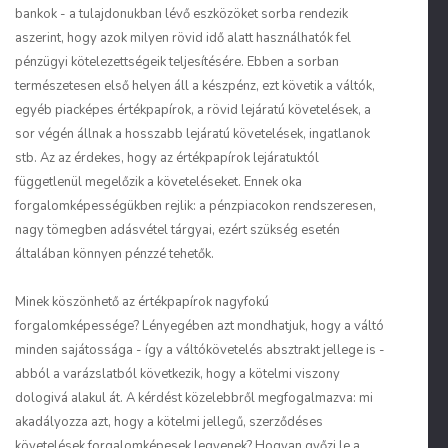
bankok - a tulajdonukban lévő eszközöket sorba rendezik
aszerint, hogy azok milyen rövid idő alatt használhatók fel
pénzügyi kötelezettségeik teljesítésére. Ebben a sorban
természetesen első helyen áll a készpénz, ezt követik a váltók,
egyéb piacképes értékpapírok, a rövid lejáratú követelések, a
sor végén állnak a hosszabb lejáratú követelések, ingatlanok
stb. Az az érdekes, hogy az értékpapírok lejáratuktól
függetlenül megelőzik a követeléseket. Ennek oka
forgalomképességükben rejlik: a pénzpiacokon rendszeresen,
nagy tömegben adásvétel tárgyai, ezért szükség esetén
általában könnyen pénzzé tehetők.
Minek köszönhető az értékpapírok nagyfokú
forgalomképessége? Lényegében azt mondhatjuk, hogy a váltó
minden sajátossága - így a váltókövetelés absztrakt jellege is -
abból a varázslatból következik, hogy a kötelmi viszony
dologivá alakul át. A kérdést közelebbről megfogalmazva: mi
akadályozza azt, hogy a kötelmi jellegű, szerződéses
követelések forgalomképesek legyenek? Hogyan győzi le a