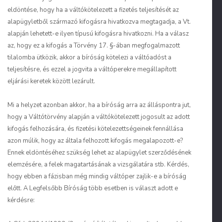
eldöntése, hogy ha a váltókötelezett a fizetés teljesítését az
alapügyletből származó kifogásra hivatkozva megtagadja, a Vt.
alapján lehetett-e ilyen típusú kifogásra hivatkozni. Ha a válasz
az, hogy ez a kifogás a Törvény 17. §-ában megfogalmazott
tilalomba ütközik, akkor a bíróság kötelezi a váltóadóst a
teljesítésre, és ezzel a jogvita a váltóperekre megállapított
eljárási keretek között lezárult.
Mi a helyzet azonban akkor, ha a bíróság arra az álláspontra jut,
hogy a Váltótörvény alapján a váltókötelezett jogosult az adott
kifogás felhozására, és fizetési kötelezettségeinek fennállása
azon múlik, hogy az általa felhozott kifogás megalapozott-e?
Ennek eldöntéséhez szükség lehet az alapügylet szerződésének
elemzésére, a felek magatartásának a vizsgálatára stb. Kérdés,
hogy ebben a fázisban még mindig váltóper zajlik-e a bíróság
előtt. A Legfelsőbb Bíróság több esetben is választ adott e
kérdésre: