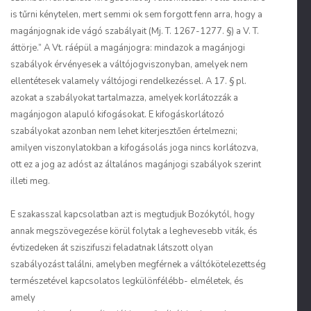
is tűrni kénytelen, mert semmi ok sem forgott fenn arra, hogy a
magánjognak ide vágó szabályait (Mj. T. 1267-1277. §) a V. T.
áttörje.” A Vt. ráépül a magánjogra: mindazok a magánjogi
szabályok érvényesek a váltójogviszonyban, amelyek nem
ellentétesek valamely váltójogi rendelkezéssel. A 17. § pl.
azokat a szabályokat tartalmazza, amelyek korlátozzák a
magánjogon alapuló kifogásokat. E kifogáskorlátozó
szabályokat azonban nem lehet kiterjesztően értelmezni;
amilyen viszonylatokban a kifogásolás joga nincs korlátozva,
ott ez a jog az adóst az általános magánjogi szabályok szerint
illeti meg.
E szakasszal kapcsolatban azt is megtudjuk Bozókytól, hogy
annak megszövegezése körül folytak a leghevesebb viták, és
évtizedeken át sziszifuszi feladatnak látszott olyan
szabályozást találni, amelyben megférnek a váltókötelezettség
természetével kapcsolatos legkülönfélébb- elméletek, és
amely