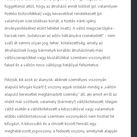
függetlenül attól, hogy az átruházó ennél többel (pl. valamilyen
fizetési biztosítékkal) vagy kevesebbel rendelkezett (pl.
valamilyen szerződéses korlát, a fizetés iránti igény
érvényesítéséhez előírt feltétel miatt). A váltó megszerzőjére -
hacsak nem „tudatosan az adós hátrányára cselekedett” - nem
száll át semmi olyan jog, teher, kötelezettség, amely az
átruházónak (vagy bármelyik korábbi átruházónak) más
váltószereplőkkel vagy kívülállókkal szembeni viszonyából
fakad és a váltón nincs váltójogi hatállyal feltüntetve.
Nézzük, kik azok az alanyok, akiknek személyes viszonyán
alapuló kifogás kizárt! E viszony egyik oldalán mindig a „váltón
alapuló keresettel megtámadott személy” áll, aki amint erről az
imént már szóltunk, valamely (bármely!) váltókötelezett. Idegen
váltó esetén a váltókötelezett a kibocsátóval vagy valamelyik
előbbi váltóbirtokossal szembeni viszonyából nem hozhat fel
kifogást. A kibocsátó és a címzett között fennáll egy
meghatározott jogviszony, a fedezeti viszony, amelynek alapján