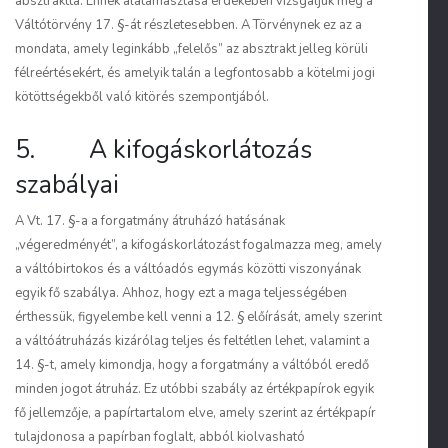
absztrakttá. Ennek alátámasztása érdekében vizsgáljuk meg a
Váltótörvény 17. §-át részletesebben. A Törvénynek ez az a
mondata, amely leginkább „felelős” az absztrakt jelleg körüli
félreértésekért, és amelyik talán a legfontosabb a kötelmi jogi
kötöttségekből való kitörés szempontjából.
5. A kifogáskorlátozás
szabályai
A Vt. 17. §-a a forgatmány átruházó hatásának
„végeredményét”, a kifogáskorlátozást fogalmazza meg, amely
a váltóbirtokos és a váltóadós egymás közötti viszonyának
egyik fő szabálya. Ahhoz, hogy ezt a maga teljességében
érthessük, figyelembe kell venni a 12. § előírását, amely szerint
a váltóátruházás kizárólag teljes és feltétlen lehet, valamint a
14. §-t, amely kimondja, hogy a forgatmány a váltóból eredő
minden jogot átruház. Ez utóbbi szabály az értékpapírok egyik
fő jellemzője, a papírtartalom elve, amely szerint az értékpapír
tulajdonosa a papírban foglalt, abból kiolvasható