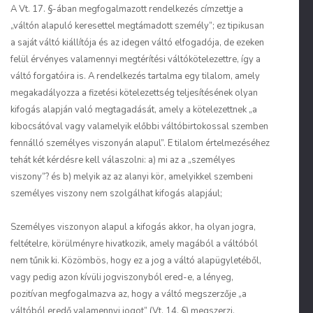
A Vt. 17. §-ában megfogalmazott rendelkezés címzettje a
„váltón alapuló keresettel megtámadott személy”; ez tipikusan
a saját váltó kiállítója és az idegen váltó elfogadója, de ezeken
felül érvényes valamennyi megtérítési váltókötelezettre, így a
váltó forgatóira is. A rendelkezés tartalma egy tilalom, amely
megakadályozza a fizetési kötelezettség teljesítésének olyan
kifogás alapján való megtagadását, amely a kötelezettnek „a
kibocsátóval vagy valamelyik előbbi váltóbirtokossal szemben
fennálló személyes viszonyán alapul”. E tilalom értelmezéséhez
tehát két kérdésre kell válaszolni: a) mi az a „személyes
viszony”? és b) melyik az az alanyi kör, amelyikkel szembeni
személyes viszony nem szolgálhat kifogás alapjául;
Személyes viszonyon alapul a kifogás akkor, ha olyan jogra,
feltételre, körülményre hivatkozik, amely magából a váltóból
nem tűnik ki. Közömbös, hogy ez a jog a váltó alapügyletéből,
vagy pedig azon kívüli jogviszonyból ered-e, a lényeg,
pozitívan megfogalmazva az, hogy a váltó megszerzője „a
váltóból eredő valamennyi jogot” (Vt. 14. §) megszerzi,