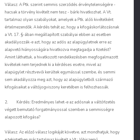
Válasz: A Ptk. szerint semmis szerződés érvénytelenségére -
hacsak a törvény kivételt nem tesz - bárki hivatkozhat. A Vt.
tartalmaz olyan szabályokat, amelyek a Ptk. alóli kivételként
értelmezendők. A kérdés tehát az, hogy a kifogáskorlátozásnak
a Vt. 17. §-ában megállapított szabályai ebben az esetben
akadályozzák-e azt, hogy az adós az alapügyletnek erre az
alapvető hiányosságára hivatkozva megtagadja a fizetést?
Amint láthattuk, a hivatkozott rendelkezésben megfogalmazott
kivételek nem terjednek ki a kérdéses esetre, mivel az
alapügylet résztvevői kerültek egymással szembe, és semmi
sem akadályozza meg azt, hogy az alapügyletből származó
kifogásaikat a váltójogviszony keretében is felhozhassák.
2. Kérdés: Eredményes lehet-e az adósnak a váltófizetés
végett bemutató forgatmányossal szemben a semmisségre
alapozott kifogása?
Válasz: Az előző válasz logikáját követve, azt mondhatjuk, hogy
e tekintetben már tartalmaz kivételt a Vt.: Jóhiszemű