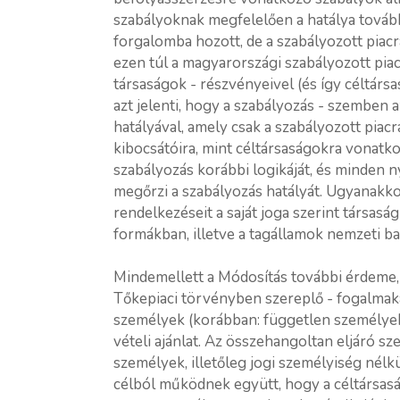
szabályoknak megfelelően a hatálya továb
forgalomba hozott, de a szabályozott piac
ezen túl a magyarországi szabályozott pia
társaságok - részvényeivel (és így céltárs
azt jelenti, hogy a szabályozás - szemben
hatályával, amely csak a szabályozott piac
kibocsátóira, mint céltársaságokra vonatko
szabályozás korábbi logikáját, és minden
megőrzi a szabályozás hatályát. Ugyanakko
rendelkezéseit a saját joga szerint társas
formákban, illetve a tagállamok nemzeti b
Mindemellett a Módosítás további érdeme, 
Tőkepiaci törvényben szereplő - fogalmaka
személyek (korábban: független személyek
vételi ajánlat. Az összehangoltan eljáró s
személyek, illetőleg jogi személyiség nélk
célból működnek együtt, hogy a céltársasá