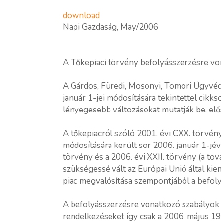
download
Napi Gazdaság, May/2006
A Tőkepiaci törvény befolyásszerzésre von
A Gárdos, Füredi, Mosonyi, Tomori Ügyvéd
január 1-jei módosítására tekintettel cik
lényegesebb változásokat mutatják be, elő
A tőkepiacról szóló 2001. évi CXX. törvény
módosítására került sor 2006. január 1-jév
törvény és a 2006. évi XXII. törvény (a to
szükségessé vált az Európai Unió által ki
piac megvalósítása szempontjából a befol
A befolyásszerzésre vonatkozó szabályok 
rendelkezéseket így csak a 2006. május 1