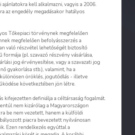
ajánlatokra kell alkalmazni, vagyis a 2006.
okra az engedély megadásakor hatályos
lyos Tőkepiaci törvénynek megfelelően
Ennek megfelelően befolyásszerzés a
n való részvétel lehetőségét biztosító
formája (pl. szavazó részvény vásárlása,
rlási jog érvényesítése, vagy a szavazati jog
nő gyakorlása stb.), valamint, ha a
ülönösen öröklés, jogutódlás - illetve
űködése következtében jön létre.
kifejezetten definiálja a céltársaság fogalmát.
zentúl nem kizárólag a Magyarországon
cra be nem vezetett, hanem a külföldi
bályozott piacra bevezetett nyilvánosan
k. Ezen rendelkezés egyúttal a
almazási körét is megadja. A korábbi