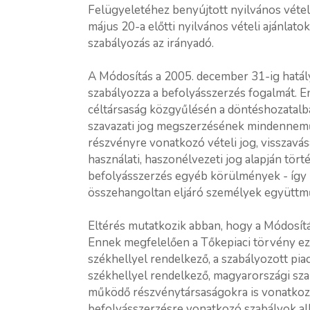
Felügyeletéhez benyújtott nyilvános vételi 
május 20-a előtti nyilvános vételi ajánlat
szabályozás az irányadó.
A Módosítás a 2005. december 31-ig hatá
szabályozza a befolyásszerzés fogalmát. 
céltársaság közgyűlésén a döntéshozatalba
szavazati jog megszerzésének mindennemű 
részvényre vonatkozó vételi jog, visszavásá
használati, haszonélvezeti jog alapján törté
befolyásszerzés egyéb körülmények - így k
összehangoltan eljáró személyek együttm
Eltérés mutatkozik abban, hogy a Módosítás 
Ennek megfelelően a Tőkepiaci törvény e
székhellyel rendelkező, a szabályozott pia
székhellyel rendelkező, magyarországi sza
működő részvénytársaságokra is vonatkozi
befolyásszerzésre vonatkozó szabályok alk