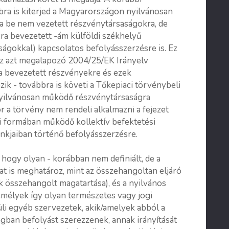
bra is kiterjed a Magyarországon nyilvánosan
ra be nem vezetett részvénytársaságokra, de
cra bevezetett -ám külföldi székhelyű
aságokkal) kapcsolatos befolyásszerzésre is. Ez
 az azt megalapozó 2004/25/EK Irányelv
ra bevezetett részvényekre és ezek
zik - továbbra is követi a Tőkepiaci törvénybeli
 nyilvánosan működő részvénytársaságra
r a törvény nem rendeli alkalmazni a fejezet
ági formában működő kollektív befektetési
ankjaiban történő befolyásszerzésre.
hogy olyan - korábban nem definiált, de a
t is meghatároz, mint az összehangoltan eljáró
 összehangolt magatartása), és a nyilvános
zemélyek így olyan természetes vagy jogi
üli egyéb szervezetek, akik/amelyek abból a
gban befolyást szerezzenek, annak irányítását