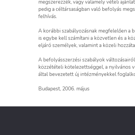
megszerezzék, vagy valamely vételi ajánlat
pedig a céltársaságban való befolyás meg
felhívás.
A korábbi szabályozásnak megfelelően a 
is egybe kell számítani a közvetlen és a kö
eljáró személyek, valamint a közeli hozzá
A befolyásszerzési szabályok változásairól
közzétételi kötelezettséggel, a nyilvános vé
által bevezetett új intézményekkel foglalk
Budapest, 2006. május