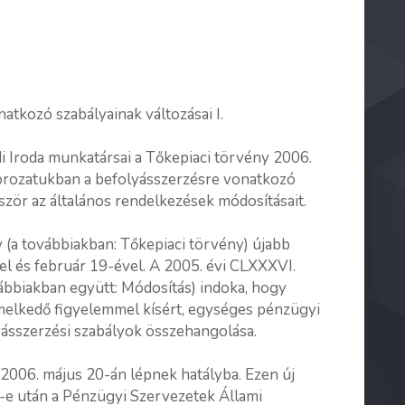
atkozó szabályainak változásai I.
i Iroda munkatársai a Tőkepiaci törvény 2006.
ksorozatukban a befolyásszerzésre vonatkozó
ször az általános rendelkezések módosításait.
 (a továbbiakban: Tőkepiaci törvény) újabb
el és február 19-ével. A 2005. évi CLXXXVI.
vábbiakban együtt: Módosítás) indoka, hogy
emelkedő figyelemmel kísért, egységes pénzügyi
yásszerzési szabályok összehangolása.
2006. május 20-án lépnek hatályba. Ezen új
9-e után a Pénzügyi Szervezetek Állami