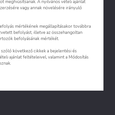
ot meghiúsítsanak. A nyilvános vételi ajánlat
szerzésére vagy annak növelésére irányuló
befolyás mértékének megállapításakor továbbra
zvetett befolyást, illetve az összehangoltan
tartozók befolyásának mértékét.
 szóló következő cikkek a bejelentési és
teli ajánlat feltételeivel, valamint a Módosítás
oznak.