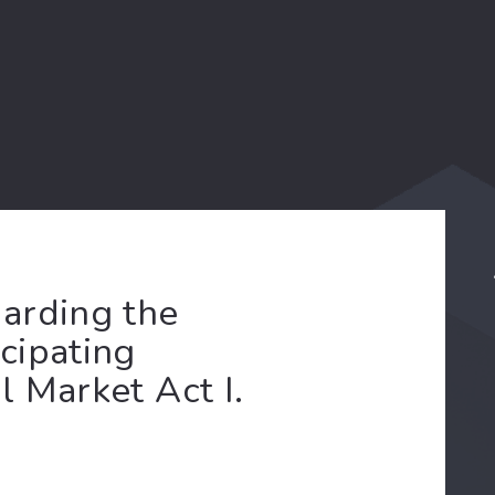
arding the
icipating
al Market Act I.