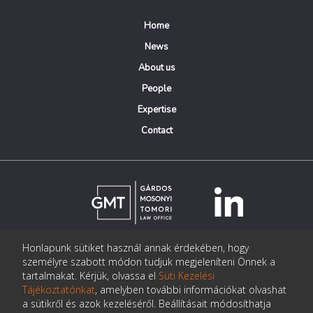
Home
News
About us
People
Expertise
Contact
Honlapunk sütiket használ annak érdekében, hogy
© Copyright Gárdos Mosonyi Tomori Ügyvédi Iroda
személyre szabott módon tudjuk megjeleníteni Önnek a
postmaster@gmtlegal.hu
tartalmakat. Kérjük, olvassa el
Süti Kezelési
Tájékoztatónkat
, amelyben további információkat olvashat
Data privacy notice
a sütikről és azok kezeléséről. Beállításait módosíthatja