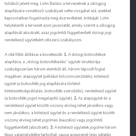
tollából jelent meg. Lohn Balázs a tervezetnek a zálogjog
alapítására vonatkozó szabályait vette vizsgálat alá, ezekkel
kapcsolatban fogalmazta meg észrevételeit, kritikáját. Lohn
helyteleníti a tervezet azon javaslatát, amely szerint a zálogjog
alapítását absztrakt, azaz jogcímtől függetlenített dologi jogi
rendelkező ügyletként célszerű szabályozni.
A cikk főbb állításai a következők:
1.
A dologi biztosítékok
alapítása, a „dologi biztosítékadás” ügyleti struktúrája
szükségszerűen három elemből áll, három lépcsőt foglal
magában: alapügylet (például kölcsönszerződés), kötelező
ügylet (a biztosítéki jog alapítására történő
kötelezettségvállalás, biztosítéki szerződés), rendelkező ügylet
(a biztosítéki jogot megalapító ügylet).
2.
Az alapügylet és a
rendelkező ügylet közötti viszony elvileg lehet járulékos vagy
nem járulékos, a kötelező ügylet és a rendelkező ügylet közötti
viszony elvileg lehet jogcímes (kauzális) vagy jogcímtől
függetlenített (absztrakt).
3.
A kötelező ügyletek jogcíme három
típus valamelyikébe tartozhat:
causa acquirendi
(egy juttatás