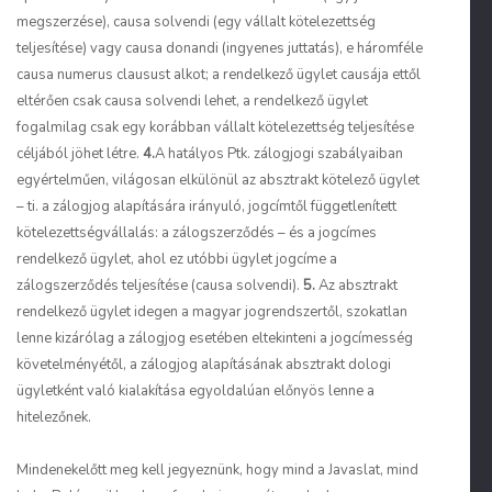
megszerzése),
causa solvendi
(egy vállalt kötelezettség
teljesítése) vagy
causa donandi
(ingyenes juttatás), e háromféle
causa numerus clausust alkot; a rendelkező ügylet causája ettől
eltérően csak
causa solvendi
lehet, a rendelkező ügylet
fogalmilag csak egy korábban vállalt kötelezettség teljesítése
céljából jöhet létre.
4.
A hatályos Ptk. zálogjogi szabályaiban
egyértelműen, világosan elkülönül az absztrakt kötelező ügylet
– ti. a zálogjog alapítására irányuló, jogcímtől függetlenített
kötelezettségvállalás: a zálogszerződés – és a jogcímes
rendelkező ügylet, ahol ez utóbbi ügylet jogcíme a
zálogszerződés teljesítése
(causa solvendi)
.
5.
Az absztrakt
rendelkező ügylet idegen a magyar jogrendszertől, szokatlan
lenne kizárólag a zálogjog esetében eltekinteni a jogcímesség
követelményétől, a zálogjog alapításának absztrakt dologi
ügyletként való kialakítása egyoldalúan előnyös lenne a
hitelezőnek.
Mindenekelőtt meg kell jegyeznünk, hogy mind a Javaslat, mind