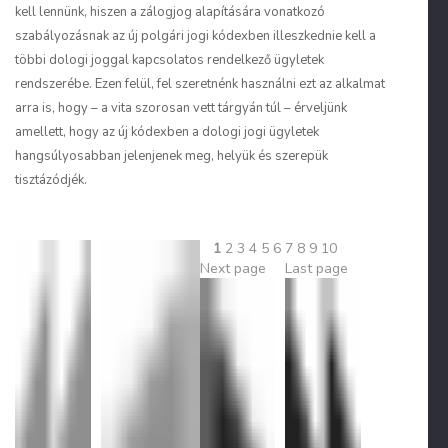
kell lennünk, hiszen a zálogjog alapítására vonatkozó
szabályozásnak az új polgári jogi kódexben illeszkednie kell a
többi dologi joggal kapcsolatos rendelkező ügyletek
rendszerébe. Ezen felül, fel szeretnénk használni ezt az alkalmat
arra is, hogy – a vita szorosan vett tárgyán túl – érveljünk
amellett, hogy az új kódexben a dologi jogi ügyletek
hangsúlyosabban jelenjenek meg, helyük és szerepük
tisztázódjék.
1
2
3
4
5
6
7
8
9
10
Next page
Last page