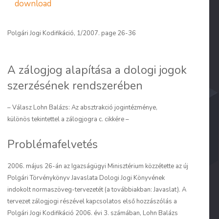
download
Polgári Jogi Kodifikáció, 1/2007. page 26-36
A zálogjog alapítása a dologi jogok
szerzésének rendszerében
– Válasz Lohn Balázs: Az absztrakció jogintézménye,
különös tekintettel a zálogjogra c. cikkére –
Problémafelvetés
2006. május 26-án az Igazságügyi Minisztérium közzétette az új
Polgári Törvénykönyv Javaslata Dologi Jogi Könyvének
indokolt normaszöveg-tervezetét (a továbbiakban: Javaslat). A
tervezet zálogjogi részével kapcsolatos első hozzászólás a
Polgári Jogi Kodifikáció 2006. évi 3. számában, Lohn Balázs