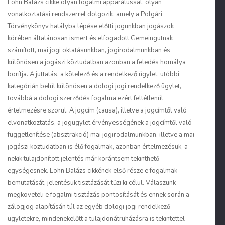
Lohn Balázs cikke olyan fogalmi apparátussal, olyan
vonatkoztatási rendszerrel dolgozik, amely a Polgári
Törvénykönyv hatályba lépése előtti jogunkban jogászok
körében általánosan ismert és elfogadott
Gemeingut
nak
számított, mai jogi oktatásunkban, jogirodalmunkban és
különösen a jogászi köztudatban azonban a feledés homálya
borítja. A juttatás, a kötelező és a rendelkező ügylet, utóbbi
kategórián belül különösen a dologi jogi rendelkező ügylet,
továbbá a dologi szerződés fogalma ezért feltétlenül
értelmezésre szorul. A jogcím (causa), illetve a jogcímtől való
elvonatkoztatás, a jogügylet érvényességének a jogcímtől való
függetlenítése (absztrakció) mai jogirodalmunkban, illetve a mai
jogászi köztudatban is élő fogalmak, azonban értelmezésük, a
nekik tulajdonított jelentés már korántsem tekinthető
egységesnek. Lohn Balázs cikkének első része e fogalmak
bemutatását, jelentésük tisztázását tűzi ki célul. Válaszunk
megköveteli e fogalmi tisztázás pontosítását és ennek során a
zálogjog alapításán túl az egyéb dologi jogi rendelkező
ügyletekre, mindenekelőtt a tulajdonátruházásra is tekintettel