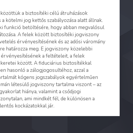
, közöttük a biztosítéki célú átruházások
 a kötelmi jog kettős szabályozása alatt állnak.
téki funkció betöltésére, hogy abban megvalósul
átozása. A felek között biztosítéki jogviszony
követelés érvényesítésének és az adósi váromány
re határozza meg. E jogviszony közelebbi
 érvényesítésének a feltételeit, a felek
eretei között. A fiduciárius biztosítékkal
ben hasonló a zálogjogosultéhoz, azzal a
tartalmát kógens jogszabályok egyértelműen
mán létesülő jogviszony tartalma viszont – az
 gyakorlat hiánya, valamint a csődjogi
zonytalan, ami mindkét fél, de különösen a
entős kockázatokkal jár.