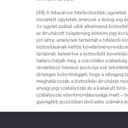
[49] A fiduciárius hitelbiztosítéki ügyletek
összetett ügyletek, amelyek a dologi jog és
Az ügylet azáltal válik alkalmassá biztosí
az átruházott tulajdonjog kötelmi jogi korl
jön létre, amelynek tartalmát a hitelezői 
biztosításának kettős követelményrendsze
tartalmát, beleértve a biztosított követelés
határozhatják meg, a szerződési szabadság k
rendelkező hitelező pozíciója sok tekintet
lényeges különbséggel, hogy a zálogjog 
meghatározzák, a biztosítéki átruházás nyo
anyagi jogi szabályozás és a kialakult bírói
szabályozás ellentmondásossága miatt – bi
gyengébb pozícióban lévő adós számára jel