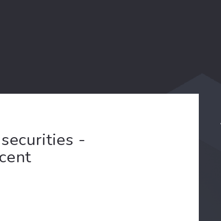
securities -
ecent