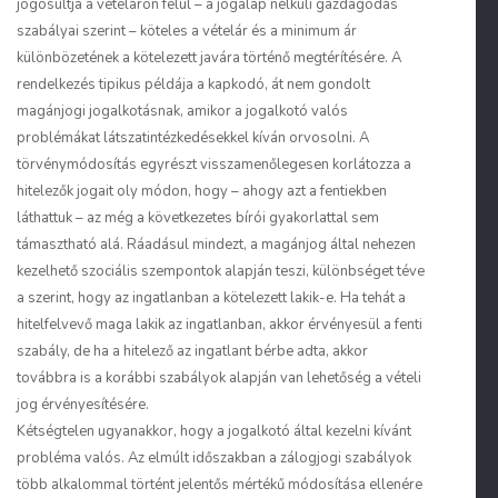
jogosultja a vételáron felül – a jogalap nélküli gazdagodás
szabályai szerint – köteles a vételár és a minimum ár
különbözetének a kötelezett javára történő megtérítésére. A
rendelkezés tipikus példája a kapkodó, át nem gondolt
magánjogi jogalkotásnak, amikor a jogalkotó valós
problémákat látszatintézkedésekkel kíván orvosolni. A
törvénymódosítás egyrészt visszamenőlegesen korlátozza a
hitelezők jogait oly módon, hogy – ahogy azt a fentiekben
láthattuk – az még a következetes bírói gyakorlattal sem
támasztható alá. Ráadásul mindezt, a magánjog által nehezen
kezelhető szociális szempontok alapján teszi, különbséget téve
a szerint, hogy az ingatlanban a kötelezett lakik-e. Ha tehát a
hitelfelvevő maga lakik az ingatlanban, akkor érvényesül a fenti
szabály, de ha a hitelező az ingatlant bérbe adta, akkor
továbbra is a korábbi szabályok alapján van lehetőség a vételi
jog érvényesítésére.
Kétségtelen ugyanakkor, hogy a jogalkotó által kezelni kívánt
probléma valós. Az elmúlt időszakban a zálogjogi szabályok
több alkalommal történt jelentős mértékű módosítása ellenére