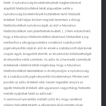
hitelt. A nyilvánosság követelményének megkerülésével
alapított hitelbiztosítékok tehát alapvetően sértik a
nyilvánosság követelményét tiszteletben tartó hitelezők
érdekeit. Ezért teljes körben meg kell teremteni a dologi
hitelbiztosítékok nyilvánosságát, ez alól a fiduciárius
hitelbiztosítékok sem jelenthetnek kivételt. (…) Nem indokolható,
hogy a fiduciárius hitelbiztosítékot alkalmazó hitelezőket a jog
mentesítse a zálogjogosultakra vonatkozó szabályozott
jogérvényesítési eljárás alól és ennek a szabályozott eljárásnak
csupán egyik, kiragadott elemét, az elszámolási kötelezettséget
érvényesítse velük szemben. Az adós és a harmadik személyek
érdekeinek védelme tehát megkívánja, hogy a fiduciárius
hitelbiztosítékok tekintetében is érvényesüljön a nyilvánosság
és a szabályozott jogérvényesítés követelménye. Mindez nem
pusztán az adós érdekeit védi, hanem legalább annyira az
egyéb hitelezők érdekeit, akik ugyanazon vagyontárgy fedezete
mellett nyújtottak hitelt az adósnak.”
A semmissé nyilvánítás mellett szóló érv, hogy rendkívül
világos helyzetet teremt: a zálogjogon kívül minden olyan