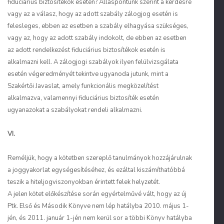
fiduciárius biztosítékok esetén? Álláspontunk szerint a kérdésre
vagy az a válasz, hogy az adott szabály zálogjog esetén is
felesleges, ebben az esetben a szabály elhagyása szükséges,
vagy az, hogy az adott szabály indokolt, de ebben az esetben
az adott rendelkezést fiduciárius biztosítékok esetén is
alkalmazni kell. A zálogjogi szabályok ilyen felülvizsgálata
esetén végeredményét tekintve ugyanoda jutunk, mint a
Szakértői Javaslat, amely funkcionális megközelítést
alkalmazva, valamennyi fiduciárius biztosíték esetén
ugyanazokat a szabályokat rendeli alkalmazni.
VI.
Reméljük, hogy a kötetben szereplő tanulmányok hozzájárulnak
a joggyakorlat egységesítéséhez, és ezáltal kiszámíthatóbbá
teszik a hiteljogviszonyokban érintett felek helyzetét.
A jelen kötet előkészítése során egyértelművé vált, hogy az új
Ptk. Első és Második Könyve nem lép hatályba 2010. május 1-
jén, és 2011. január 1-jén nem kerül sor a többi Könyv hatályba