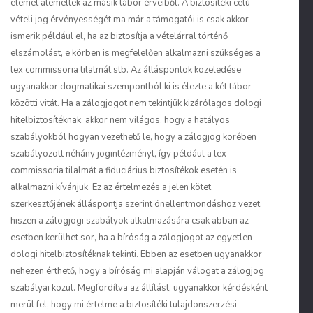
elemet átemeltek az másik tábor érveiből. A biztosítéki célú
vételi jog érvényességét ma már a támogatói is csak akkor
ismerik például el, ha az biztosítja a vételárral történő
elszámolást, e körben is megfelelően alkalmazni szükséges a
lex commissoria
tilalmát stb. Az álláspontok közeledése
ugyanakkor dogmatikai szempontból ki is élezte a két tábor
közötti vitát. Ha a zálogjogot nem tekintjük kizárólagos dologi
hitelbiztosítéknak, akkor nem világos, hogy a hatályos
szabályokból hogyan vezethető le, hogy a zálogjog körében
szabályozott néhány jogintézményt, így például a
lex
commissoria
tilalmát a fiduciárius biztosítékok esetén is
alkalmazni kívánjuk. Ez az értelmezés a jelen kötet
szerkesztőjének álláspontja szerint önellentmondáshoz vezet,
hiszen a zálogjogi szabályok alkalmazására csak abban az
esetben kerülhet sor, ha a bíróság a zálogjogot az egyetlen
dologi hitelbiztosítéknak tekinti. Ebben az esetben ugyanakkor
nehezen érthető, hogy a bíróság mi alapján válogat a zálogjog
szabályai közül. Megfordítva az állítást, ugyanakkor kérdésként
merül fel, hogy mi értelme a biztosítéki tulajdonszerzési