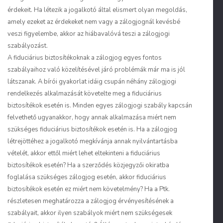
érdekeit. Ha létezik a jogalkotó által elismert olyan megoldás,
amely ezeket az érdekeket nem vagy a zálogjognál kevésbé
veszi figyelembe, akkor az hiábavalóvá teszi a zálogjogi
szabályozást.
A fiduciárius biztosítékoknak a zálogjog egyes fontos
szabályaihoz való közelítésével járó problémák már ma is jól
látszanak. A bírói gyakorlat idáig csupán néhány zálogjogi
rendelkezés alkalmazását követelte meg a fiduciárius
biztosítékok esetén is. Minden egyes zálogjogi szabály kapcsán
felvethető ugyanakkor, hogy annak alkalmazása miért nem
szükséges fiduciárius biztosítékok esetén is. Ha a zálogjog
létrejöttéhez a jogalkotó megkívánja annak nyilvántartásba
vételét, akkor ettől miért lehet eltekinteni a fiduciárius
biztosítékok esetén? Ha a szerződés közjegyzői okiratba
foglalása szükséges zálogjog esetén, akkor fiduciárius
biztosítékok esetén ez miért nem követelmény? Ha a Ptk.
részletesen meghatározza a zálogjog érvényesítésének a
szabályait, akkor ilyen szabályok miért nem szükségesek