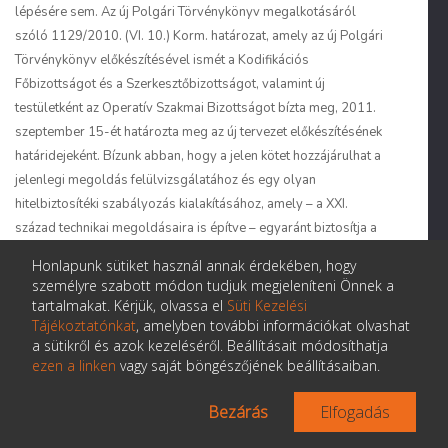
lépésére sem. Az új Polgári Törvénykönyv megalkotásáról
szóló 1129/2010. (VI. 10.) Korm. határozat, amely az új Polgári
Törvénykönyv előkészítésével ismét a Kodifikációs
Főbizottságot és a Szerkesztőbizottságot, valamint új
testületként az Operatív Szakmai Bizottságot bízta meg, 2011.
szeptember 15-ét határozta meg az új tervezet előkészítésének
határidejeként. Bízunk abban, hogy a jelen kötet hozzájárulhat a
jelenlegi megoldás felülvizsgálatához és egy olyan
hitelbiztosítéki szabályozás kialakításához, amely – a XXI.
század technikai megoldásaira is építve – egyaránt biztosítja a
hitelező számára a hatékony igényérvényesítés lehetőségét és
Honlapunk sütiket használ annak érdekében, hogy
az adós jogos tulajdonosi érdekeinek a megfelelő védelmét,
személyre szabott módon tudjuk megjeleníteni Önnek a
valamint valamennyi érdekelt fél számára a jogbiztonságot és
tartalmakat. Kérjük, olvassa el
Süti Kezelési
átláthatóságot.
Tájékoztatónkat
, amelyben további információkat olvashat
a sütikről és azok kezeléséről. Beállításait módosíthatja
ezen a linken
vagy saját böngészőjének beállításaiban.
Budapest, 2010. július 15.
Bezárás
Elfogadás
Gárdos Péter