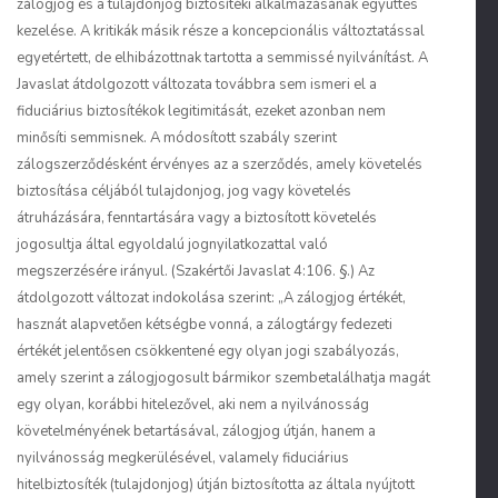
zálogjog és a tulajdonjog biztosítéki alkalmazásának együttes
kezelése. A kritikák másik része a koncepcionális változtatással
egyetértett, de elhibázottnak tartotta a semmissé nyilvánítást. A
Javaslat átdolgozott változata továbbra sem ismeri el a
fiduciárius biztosítékok legitimitását, ezeket azonban nem
minősíti semmisnek. A módosított szabály szerint
zálogszerződésként érvényes az a szerződés, amely követelés
biztosítása céljából tulajdonjog, jog vagy követelés
átruházására, fenntartására vagy a biztosított követelés
jogosultja által egyoldalú jognyilatkozattal való
megszerzésére irányul. (Szakértői Javaslat 4:106. §.) Az
átdolgozott változat indokolása szerint: „A zálogjog értékét,
hasznát alapvetően kétségbe vonná, a zálogtárgy fedezeti
értékét jelentősen csökkentené egy olyan jogi szabályozás,
amely szerint a zálogjogosult bármikor szembetalálhatja magát
egy olyan, korábbi hitelezővel, aki nem a nyilvánosság
követelményének betartásával, zálogjog útján, hanem a
nyilvánosság megkerülésével, valamely fiduciárius
hitelbiztosíték (tulajdonjog) útján biztosította az általa nyújtott