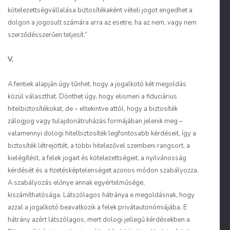
kötelezettségvállalása biztosítékaként vételi jogot engedhet a
dolgon a jogosult számára arra az esetre, ha az nem, vagy nem
szerződésszerűen teljesít.”
V.
A fentiek alapján úgy tűnhet, hogy a jogalkotó két megoldás
közül választhat. Dönthet úgy, hogy elismeri a fiduciárius
hitelbiztosítékokat, de – eltekintve attól, hogy a biztosíték
zálogjog vagy tulajdonátruházás formájában jelenik meg –
valamennyi dologi hitelbiztosíték legfontosabb kérdéseit, így a
biztosíték létrejöttét, a többi hitelezővel szembeni rangsort, a
kielégítést, a felek jogait és kötelezettségeit, a nyilvánosság
kérdését és a fizetésképtelenséget azonos módon szabályozza.
A szabályozás előnye annak egyértelműsége,
kiszámíthatósága. Látszólagos hátránya e megoldásnak, hogy
azzal a jogalkotó beavatkozik a felek privátautonómiájába. E
hátrány azért látszólagos, mert dologi jellegű kérdésekben a