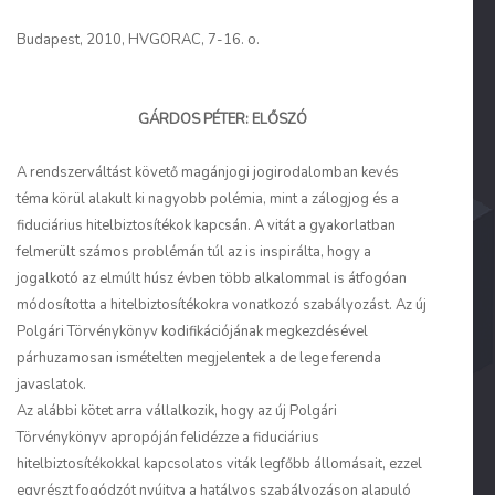
Budapest, 2010, HVGORAC, 7-16. o.
GÁRDOS PÉTER: ELŐSZÓ
A rendszerváltást követő magánjogi jogirodalomban kevés
téma körül alakult ki nagyobb polémia, mint a zálogjog és a
fiduciárius hitelbiztosítékok kapcsán. A vitát a gyakorlatban
felmerült számos problémán túl az is inspirálta, hogy a
jogalkotó az elmúlt húsz évben több alkalommal is átfogóan
módosította a hitelbiztosítékokra vonatkozó szabályozást. Az új
Polgári Törvénykönyv kodifikációjának megkezdésével
párhuzamosan ismételten megjelentek a
de lege ferenda
javaslatok.
Az alábbi kötet arra vállalkozik, hogy az új Polgári
Törvénykönyv apropóján felidézze a fiduciárius
hitelbiztosítékokkal kapcsolatos viták legfőbb állomásait, ezzel
egyrészt fogódzót nyújtva a hatályos szabályozáson alapuló