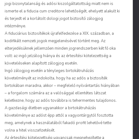
jogi bizonytalanság és adósi kiszolgáltatottság miatt nem is
ismerte el a
fiducia cum creditore
lehetőségét, ehelyett alakult ki
és terjedt el a korlátolt dologi jogot biztosító zálogjog
intézménye.
A fiduciárius biztosítékok újrafelfedezése a XIX. században, a
kodifikált nemzeti jogok megjelenésével történt meg. Az
elterjedésüknek jellemzően minden jogrendszerben két fő oka
volt: az ingó jelzálog hiánya és az értesítési kötelezettség a
követeléseken alapított zálogjog esetén.
Ingó zálogjog esetén a tényleges birtokátruházás
követelményét az indokolta, hogy ha az adós a biztosíték
birtokában maradna, akkor – megfelelő nyilvántartás hiányában
– a forgalom számára az a valósággal ellentétes látszat
keletkezne, hogy az adós továbbra is tehermentes tulajdonos.
A gazdasági életben ugyanakkor a birtokátruházás
követelménye az adóst épp attól a vagyontárgytól fosztotta
meg, amelynek a használatából fakadó profit lehetővé tette
volna a hitel visszafizetését.
Az értesítési kötelezettség ugyancsak megnehezítette a