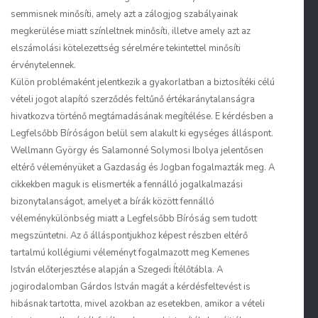
semmisnek minősíti, amely azt a zálogjog szabályainak
megkerülése miatt színleltnek minősíti, illetve amely azt az
elszámolási kötelezettség sérelmére tekintettel minősíti
érvénytelennek.
Külön problémaként jelentkezik a gyakorlatban a biztosítéki célú
vételi jogot alapító szerződés feltűnő értékaránytalanságra
hivatkozva történő megtámadásának megítélése. E kérdésben a
Legfelsőbb Bíróságon belül sem alakult ki egységes álláspont.
Wellmann György és Salamonné Solymosi Ibolya jelentősen
eltérő véleményüket a Gazdaság és Jogban fogalmazták meg. A
cikkekben maguk is elismerték a fennálló jogalkalmazási
bizonytalanságot, amelyet a bírák között fennálló
véleménykülönbség miatt a Legfelsőbb Bíróság sem tudott
megszüntetni. Az ő álláspontjukhoz képest részben eltérő
tartalmú kollégiumi véleményt fogalmazott meg Kemenes
István előterjesztése alapján a Szegedi Ítélőtábla. A
jogirodalomban Gárdos István magát a kérdésfeltevést is
hibásnak tartotta, mivel azokban az esetekben, amikor a vételi