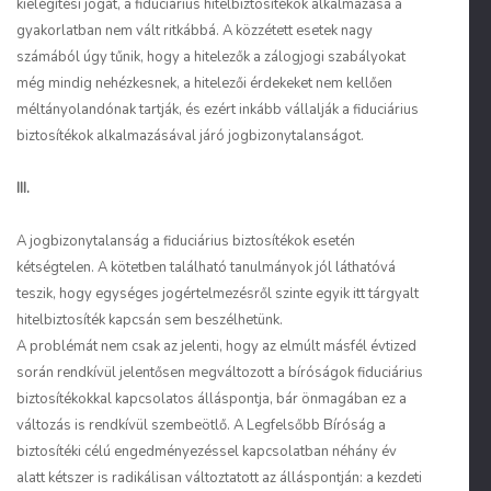
kielégítési jogát, a fiduciárius hitelbiztosítékok alkalmazása a
gyakorlatban nem vált ritkábbá. A közzétett esetek nagy
számából úgy tűnik, hogy a hitelezők a zálogjogi szabályokat
még mindig nehézkesnek, a hitelezői érdekeket nem kellően
méltányolandónak tartják, és ezért inkább vállalják a fiduciárius
biztosítékok alkalmazásával járó jogbizonytalanságot.
III.
A jogbizonytalanság a fiduciárius biztosítékok esetén
kétségtelen. A kötetben található tanulmányok jól láthatóvá
teszik, hogy egységes jogértelmezésről szinte egyik itt tárgyalt
hitelbiztosíték kapcsán sem beszélhetünk.
A problémát nem csak az jelenti, hogy az elmúlt másfél évtized
során rendkívül jelentősen megváltozott a bíróságok fiduciárius
biztosítékokkal kapcsolatos álláspontja, bár önmagában ez a
változás is rendkívül szembeötlő. A Legfelsőbb Bíróság a
biztosítéki célú engedményezéssel kapcsolatban néhány év
alatt kétszer is radikálisan változtatott az álláspontján: a kezdeti