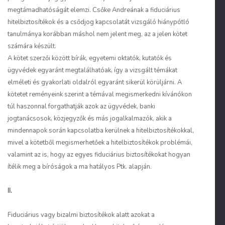
megtámadhatóságát elemzi. Csőke Andreának a fiduciárius
hitelbiztosítékok és a csődjog kapcsolatát vizsgáló hiánypótló
tanulmánya korábban máshol nem jelent meg, az a jelen kötet
számára készült.
A kötet szerzői között bírák, egyetemi oktatók, kutatók és
ügyvédek egyaránt megtalálhatóak, így a vizsgált témákat
elméleti és gyakorlati oldalról egyaránt sikerül körüljárni. A
kötetet reményeink szerint a témával megismerkedni kívánókon
túl haszonnal forgathatják azok az ügyvédek, banki
jogtanácsosok, közjegyzők és más jogalkalmazók, akik a
mindennapok során kapcsolatba kerülnek a hitelbiztosítékokkal,
mivel a kötetből megismerhetőek a hitelbiztosítékok problémái,
valamint az is, hogy az egyes fiduciárius biztosítékokat hogyan
ítélik meg a bíróságok a ma hatályos Ptk. alapján.
II.
Fiduciárius vagy bizalmi biztosítékok alatt azokat a