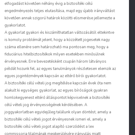
elfogadást követően néhány évig a biztosítéki célú
engedményezés teljes elutasítása, majd egy újabb irányváltást
követően annak szigorú határok közötti elismerése jellemezte a
gyakorlatot.
A gyakorlat gyakori és kiszámíthatatlan változásától eltekintve
is komoly problémát jelent, hogy a közzétett jogesetek nagy
száma ellenére sem határozható ma pontosan meg, hogy a
fiduciárius hitelbiztosítékok milyen esetekben minősülnek
érvényesnek. Erre bevezetésként csupán három látványos
példát hozunk fel, az egyes tanulmányok részletesen elemzik az
egyes jogintézmények kapcsán az eltérő bírói gyakorlatot.
A biztosítéki célú vételi jog megítélése kapcsán évek óta nem
alakult ki egységes gyakorlat, az egyes bíróságok gyakran
homlokegyenest eltérő álláspontot képviselnek a biztosítéki
célú vételi jog érvényességének kérdésében. A
joggyakorlatban egyidejűleg találunk olyan döntést, amely a
biztosítéki célú vételi jogot érvényesnek ismeri el, amely a
biztosítéki célú vételi jogot alapító szerződést a
lex
commissoria
tilalmának megkerülésére irányulás miatt