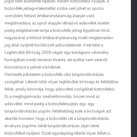
jogot nem ellenérték fejében, hanem biztosítékul nyújtják, e
biztosítéki jellegre tekintettel szóba sem jöhet az opciós
szerződés feltűnő értékaránytalanság alapján való
megtámadása, az opció alapján létrejövő adásvétel esetén
pedig elégtelennek tartja a biztosítéki jelleg figyelmen kívül
hagyásával a feltűnő értékaránytalanság miatti megtámadási
jog által nyújtott korlátozott adósvédelmet. A kérdést a
Legfelsőbb Bíróság 2009 végén egy kollégiumi vélemény
formájában ismét rendezni kívánta, de ezúttal sem sikerült
konszenzusra jutniuk a bíráknak.
Harmadik példaként a biztosítéki célú tulajdonátruházás
szolgálhat. Létezik több olyan legfelsőbb bírósági és ítélőtáblai
ítélet, amely kimondja, hogy adásvétel szolgálhat biztosítékul.
Ez a megfogalmazás önellentmondás, hiszen mind az
adásvétel, mind pedig a biztosítéknyújtás egy-egy
tulajdonátruházási jogcím, feltehetőleg ezek a bíróságok azt
akarták mondani, hogy a biztosítéki cél a tulajdonátruházás
érvényes jogcíme, tehát tulajdonátruházás útján lehet
biztosítékot nyújtani. Ezzel egyidejűleg létezik olyan ítélet is,