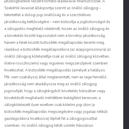
jelzálogbankok részére történő eladásával finanszírozzák. A
Szakértői Javaslat álláspontja szerint az önálló zálogjog –
tekintettel a dologi jogi önállóság és a szerződéses
járulékosság kettősségére – nem biztosítja a jogbiztonságot és
a zálogadós megfelelő védelmét, hiszen az önálló zálogjog és
a követelés közötti kapcsolatot nem a törvényi járulékosság,
hanem a felek közötti biztosítéki megállapodás teremti meg,
ráadásul e biztosítéki megállapodásra (az alapjogviszonyra) az
önálló zálogjog kötelezettje csak az önálló zálogjog közvetlen,
illetve rosszhiszemű vagy ingyenes megszerzőjével szemben
hivatkozhat. A biztosítéki megállapodás (amelyet a hatályos
Ptk. nem szabályoz) által megteremtett, nem
ex lege
fennálló
járulékosság nem akadályozza meg az önálló zálogjog
jogosultját, hogy a zálogtárgyból követelés hiányában vagy
követelését meghaladó mértékben kielégítést keressen, a
zálogkötelezett ilyen esetben csak kötelmi jogi úton (a
biztosítéki megállapodás megszegésére vagy jogalap nélküli
gazdagodásra hivatkozva) léphet fel a zálogjogosulttal
szemben. Az önálló zálogjog tehát szintén fiduciárius