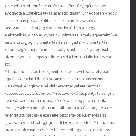
kevesebb problémát vetett fel: az új Ptk. lényegét tekintve
elfogadta a Szakértői Javaslat megoldásait. Ennek során – hogy
csak néhány példát említsünk – az óvadék szabályai
beolvadnak a zálogjog szabályai közé, létrejön egy
elektronikus, olcsó és gyors nyilvántartás, amely egyértelművé
teszi a zálogjogi nyilvántartás és az ingatlan-nyilvántartás
különbségét, megjelenik a szabályozásban a zálogjogosulti
bizományos, ami egyszerűbbé teszi a konzorciális hitelezést
stb.
A fiduciárius biztosítékok jövőbeli szerepével kapcsolatban
ugyanakkor a kodifikáció során nem sikerült konszenzust
kialakítani. A jogirodalmi viták eredményeként részben
közeledtek az álláspontok. A résztvevők álláspontja többnyire
nem változott abban az alapkérdésben, hogy
de lege lata
érvényesek-e a fiduciárius megállapodások és hogy
de lege
ferenda
szükséges-e ezen hitelbiztosítékok elismerése az
újraszabályozott zálogjogi rendelkezések mellett. A fiduciárius
biztosítékok elismerése mellett érvelők ugyanakkor számos