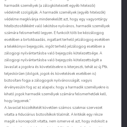
harmadik személyek (a zálogkötelezett egyéb hitelezői)
védelmét szolgálják. A harmadik személyek (egyéb hitelezők)
védelme megkívánja mindenekelőtt azt, hogy egy vagyontárgy
hitelbiztosítékként való lekötése nyilvános, harmadik személyek
számára felismerhető legyen. E funkciót tölti be kézizálogjog
esetében a birtokbaadás, ingatlant terhelő jelzálogjog esetében
a telekkönyvi bejegyzés, ingót terhelő jelzálogjog esetében a
zálogjogi nyilvántartásba való bejegyzés kötelezettsége. A
zálogjogi nyilvántartásba való bejegyzés kötelezettségét a
Javaslat a jogokra és követelésekre is kiterjeszti, tehát az új Ptk.
teljeskörűen (dolgok, jogok és követelések esetében is)
biztosítani fogja a zálogjogok nyilvánosságát, vagyis
érvényesülni fog az az alapelv, hogy a harmadik személyekre is
kiható jogok harmadik személyek számára felismerhetőek kell,
hogy legyenek.”
A Javaslat közzétételét követően számos szakmai szervezet
vitatta a fiduciárius biztosítékok tilalmát. A kritikák egy része
magát a koncepciót vitatta, nem ismerve el azt, hogy indokolt a