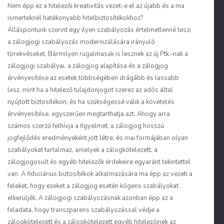
Nem épp ez a hitelezői kreativitás vezet-e el az újabb és a ma
ismerteknél hatékonyabb hitelbiztosítékokhoz?
Álláspontunk szerint egy ilyen szabályozás értelmetlenné teszi
a zálogjogi szabályozás modernizálására irányuló
törekvéseket. Bármilyen rugalmasak is lesznek az új Ptk.-nak a
zálogjogi szabályai, a zálogjog alapítása és a zálogjog
érvényesítése az esetek többségében drágább és lassabb
lesz, mint ha a hitelező tulajdonjogot szerez az adós által
nyújtott biztosítékon, és ha szükségessé válik a követelés
érvényesítése, egyszerűen megtarthatja azt. Ahogy arra
számos szerző felhívja a figyelmet, a zálogjog hosszú
jogfejlődés eredményeként jött létre, és mai formájában olyan
szabályokat tartalmaz, amelyek a zálogkötelezett, a
zálogjogosult és egyéb hitelezők érdekeire egyaránt tekintettel
van. A fiduciárius biztosítékok alkalmazására ma épp az vezeti a
feleket, hogy ezeket a zálogjog esetén kógens szabályokat
elkerüljék. A zálogjogi szabályozásnak azonban épp az a
feladata, hogy transzparens szabályozással védje a
zálogkötelezett és a zálogkötelezett egyéb hitelezőinek az