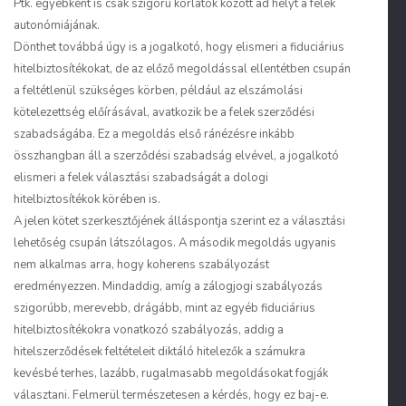
Ptk. egyébként is csak szigorú korlátok között ad helyt a felek
autonómiájának.
Dönthet továbbá úgy is a jogalkotó, hogy elismeri a fiduciárius
hitelbiztosítékokat, de az előző megoldással ellentétben csupán
a feltétlenül szükséges körben, például az elszámolási
kötelezettség előírásával, avatkozik be a felek szerződési
szabadságába. Ez a megoldás első ránézésre inkább
összhangban áll a szerződési szabadság elvével, a jogalkotó
elismeri a felek választási szabadságát a dologi
hitelbiztosítékok körében is.
A jelen kötet szerkesztőjének álláspontja szerint ez a választási
lehetőség csupán látszólagos. A második megoldás ugyanis
nem alkalmas arra, hogy koherens szabályozást
eredményezzen. Mindaddig, amíg a zálogjogi szabályozás
szigorúbb, merevebb, drágább, mint az egyéb fiduciárius
hitelbiztosítékokra vonatkozó szabályozás, addig a
hitelszerződések feltételeit diktáló hitelezők a számukra
kevésbé terhes, lazább, rugalmasabb megoldásokat fogják
választani. Felmerül természetesen a kérdés, hogy ez baj-e.