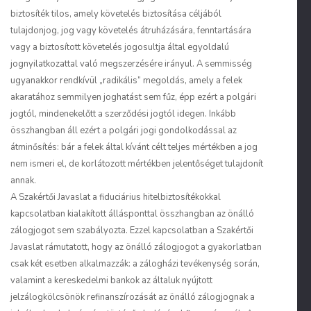
biztosíték tilos, amely követelés biztosítása céljából
tulajdonjog, jog vagy követelés átruházására, fenntartására
vagy a biztosított követelés jogosultja által egyoldalú
jognyilatkozattal való megszerzésére irányul. A semmisség
ugyanakkor rendkívül „radikális” megoldás, amely a felek
akaratához semmilyen joghatást sem fűz, épp ezért a polgári
jogtól, mindenekelőtt a szerződési jogtól idegen. Inkább
összhangban áll ezért a polgári jogi gondolkodással az
átminősítés: bár a felek által kívánt célt teljes mértékben a jog
nem ismeri el, de korlátozott mértékben jelentőséget tulajdonít
annak.
A Szakértői Javaslat a fiduciárius hitelbiztosítékokkal
kapcsolatban kialakított állásponttal összhangban az önálló
zálogjogot sem szabályozta. Ezzel kapcsolatban a Szakértői
Javaslat rámutatott, hogy az önálló zálogjogot a gyakorlatban
csak két esetben alkalmazzák: a zálogházi tevékenység során,
valamint a kereskedelmi bankok az általuk nyújtott
jelzálogkölcsönök refinanszírozását az önálló zálogjognak a