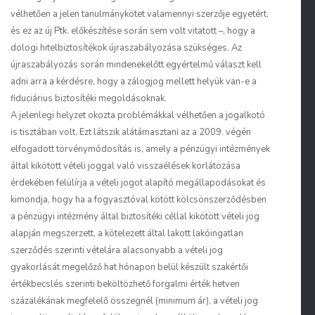
vélhetően a jelen tanulmánykötet valamennyi szerzője egyetért,
és ez az új Ptk. előkészítése során sem volt vitatott –, hogy a
dologi hitelbiztosítékok újraszabályozása szükséges. Az
újraszabályozás során mindenekelőtt egyértelmű választ kell
adni arra a kérdésre, hogy a zálogjog mellett helyük van-e a
fiduciárius biztosítéki megoldásoknak.
A jelenlegi helyzet okozta problémákkal vélhetően a jogalkotó
is tisztában volt. Ezt látszik alátámasztani az a 2009. végén
elfogadott törvénymódosítás is, amely a pénzügyi intézmények
által kikötött vételi joggal való visszaélések korlátozása
érdekében felülírja a vételi jogot alapító megállapodásokat és
kimondja, hogy ha a fogyasztóval kötött kölcsönszerződésben
a pénzügyi intézmény által biztosítéki céllal kikötött vételi jog
alapján megszerzett, a kötelezett által lakott lakóingatlan
szerződés szerinti vételára alacsonyabb a vételi jog
gyakorlását megelőző hat hónapon belül készült szakértői
értékbecslés szerinti beköltözhető forgalmi érték hetven
százalékának megfelelő összegnél (minimum ár), a vételi jog