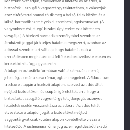
konstrukciókat értjük, amelyekben a hitelező és az adós, a
biztosítékul szolgáló vagyontárgy tekintetében, elválasztják,
azaz eltérő tartalommal töltik meg a belső, felek közötti és a
külső, harmadik személyekkel szembeni jogviszonyokat. (A
vagyonkezelési jellegű bizalmi ügyleteket ez a kötet nem
vizsgálja.) A hitelező harmadik személyekkel szemben az
átruházott joggal járó teljes hatalmat megszerzi, azonban az
adóssal szemben azt vállalja, hogy hatalmát csak a
szerződésben meghatározott feltételek bekövetkezte esetén és
keretek között fogja gyakorolni.
A tulajdon biztosítéki formában való alkalmazása nem új
jelenség, az már a korai római jogban megjelent. A
fiducia cum
creditore
alapján a hitelező tulajdont szerzett az adós által
nyújtott biztosítékon, és csupán ígéretet tett arra, hogy a
biztosítékul szolgáló vagyontárgy tulajdonjogát bizonyos
feltételek esetén visszaruházza az adósra. Az adós tehát
elvesztette a tulajdonjogát, a biztosítékul nyújtott
vagyontárgyat csak kötelmi alapon követelhette vissza a
hitelezőtől. A iustinianusi római jog az e megoldásból fakadó