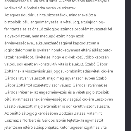
érvényessége ellen szállt síkra. A kötet további tanulmányai a
kodifikáció előrehaladta során keletkeztek.
Az egyes fiduciárius hitelbiztosítékok, mindenekelőtt a
biztosítéki célú engedményezés, a vételi jog, a tulajdonjog-
fenntartás és az önálló zálogjog számos problémát vetettek fel
a gyakorlatban, nem meglepő ezért, hogy azok
érvényességével, alkalmazhatóságával kapcsolatban a
jogirodalomban is gyakran homlokegyenest eltérő álláspontok
láttak napvilágot. Kivételes, hogy e cikkek közül több kapcsán
valódi, sok esetben konstruktív vita is kialakult. Szabó Gábor
Zoltánnak a visszavásárlási joggal kombinált adásvételi cikkére
Gárdos István válaszolt, majd még ugyanazon évben Szabó
Gábor Zoltántól született viszonválasz. Gárdos Istvánnak és
Gárdos Péternek az engedményezés és a vételi jog biztosítéki
célú alkalmazásának érvényességét vizsgáló cikkére Leszkoven
László válaszolt, majd e témában is sor került viszonválaszra.
Az önálló zálogjog kérdésében Bodzási Balázs, valamint
Csizmazia Norbert és Gárdos István fejtették ki egymástól
jelentősen eltérő álláspontjukat. Különlegesen izgalmas vita