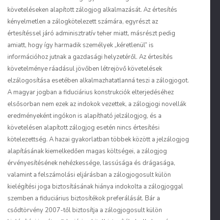
követeléseken alapított zálogjog alkalmazását. Az értesítés
kényelmetlen a zálogkötelezett számára, egyrészt az
értesítéssel járó adminisztratív teher miatt, másrészt pedig
amiatt, hogy így harmadik személyek „kéretlenül” is
információhoz jutnak a gazdasági helyzetéről. Az értesítés
követelménye ráadásul jövőben létrejövő követelések
elzálogosítása esetében alkalmazhatatlanná teszi a zálogjogot.
A magyar jogban a fiduciárius konstrukciók elterjedéséhez
elsősorban nem ezek az indokok vezettek, a zálogjogi novellák
eredményeként ingókon is alapítható jelzálogjog, és a
követelésen alapított zálogjog esetén nincs értesítési
kötelezettség. A hazai gyakorlatban többek között a jelzálogjog
alapításának kiemelkedően magas költségei, a zálogjog
érvényesítésének nehézkessége, lassúsága és drágasága,
valamint a felszámolási eljárásban a zálogjogosult külön
kielégítési joga biztosításának hiánya indokolta a zálogjoggal
szemben a fiduciárius biztosítékok preferálását. Bár a
csődtörvény 2007-től biztosítja a zálogjogosult külön