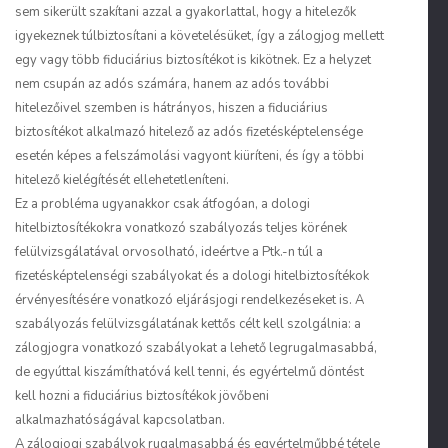
sem sikerült szakítani azzal a gyakorlattal, hogy a hitelezők
igyekeznek túlbiztosítani a követelésüket, így a zálogjog mellett
egy vagy több fiduciárius biztosítékot is kikötnek. Ez a helyzet
nem csupán az adós számára, hanem az adós további
hitelezőivel szemben is hátrányos, hiszen a fiduciárius
biztosítékot alkalmazó hitelező az adós fizetésképtelensége
esetén képes a felszámolási vagyont kiüríteni, és így a többi
hitelező kielégítését ellehetetleníteni.
Ez a probléma ugyanakkor csak átfogóan, a dologi
hitelbiztosítékokra vonatkozó szabályozás teljes körének
felülvizsgálatával orvosolható, ideértve a Ptk.-n túl a
fizetésképtelenségi szabályokat és a dologi hitelbiztosítékok
érvényesítésére vonatkozó eljárásjogi rendelkezéseket is. A
szabályozás felülvizsgálatának kettős célt kell szolgálnia: a
zálogjogra vonatkozó szabályokat a lehető legrugalmasabbá,
de egyúttal kiszámíthatóvá kell tenni, és egyértelmű döntést
kell hozni a fiduciárius biztosítékok jövőbeni
alkalmazhatóságával kapcsolatban.
A zálogjogi szabályok rugalmasabbá és egyértelműbbé tétele