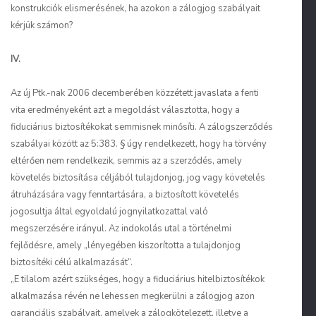
konstrukciók elismerésének, ha azokon a zálogjog szabályait
kérjük számon?
IV.
Az új Ptk.-nak 2006 decemberében közzétett javaslata a fenti
vita eredményeként azt a megoldást választotta, hogy a
fiduciárius biztosítékokat semmisnek minősíti. A zálogszerződés
szabályai között az 5:383. § úgy rendelkezett, hogy ha törvény
eltérően nem rendelkezik, semmis az a szerződés, amely
követelés biztosítása céljából tulajdonjog, jog vagy követelés
átruházására vagy fenntartására, a biztosított követelés
jogosultja által egyoldalú jognyilatkozattal való
megszerzésére irányul. Az indokolás utal a történelmi
fejlődésre, amely „lényegében kiszorította a tulajdonjog
biztosítéki célú alkalmazását”.
„E tilalom azért szükséges, hogy a fiduciárius hitelbiztosítékok
alkalmazása révén ne lehessen megkerülni a zálogjog azon
garanciális szabályait, amelyek a zálogkötelezett, illetve a