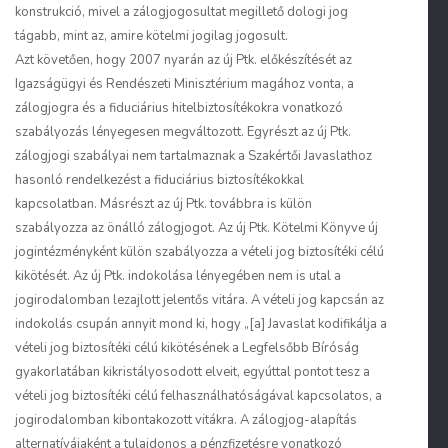
konstrukció, mivel a zálogjogosultat megillető dologi jog
tágabb, mint az, amire kötelmi jogilag jogosult.
Azt követően, hogy 2007 nyarán az új Ptk. előkészítését az
Igazságügyi és Rendészeti Minisztérium magához vonta, a
zálogjogra és a fiduciárius hitelbiztosítékokra vonatkozó
szabályozás lényegesen megváltozott. Egyrészt az új Ptk.
zálogjogi szabályai nem tartalmaznak a Szakértői Javaslathoz
hasonló rendelkezést a fiduciárius biztosítékokkal
kapcsolatban. Másrészt az új Ptk. továbbra is külön
szabályozza az önálló zálogjogot. Az új Ptk. Kötelmi Könyve új
jogintézményként külön szabályozza a vételi jog biztosítéki célú
kikötését. Az új Ptk. indokolása lényegében nem is utal a
jogirodalomban lezajlott jelentős vitára. A vételi jog kapcsán az
indokolás csupán annyit mond ki, hogy „[a] Javaslat kodifikálja a
vételi jog biztosítéki célú kikötésének a Legfelsőbb Bíróság
gyakorlatában kikristályosodott elveit, egyúttal pontot tesz a
vételi jog biztosítéki célú felhasználhatóságával kapcsolatos, a
jogirodalomban kibontakozott vitákra. A zálogjog-alapítás
alternatívájaként a tulajdonos a pénzfizetésre vonatkozó