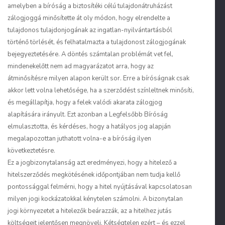
amelyben a bíróság a biztosítéki célú tulajdonátruházást
zálogjoggá minősítette át oly módon, hogy elrendelte a
tulajdonos tulajdonjogának az ingatlan-nyilvántartásból
történő törlését, és felhatalmazta a tulajdonost zálogjogának
bejegyeztetésére. A döntés számtalan problémát vet fel,
mindenekelőtt nem ad magyarázatot arra, hogy az
átminősítésre milyen alapon került sor. Erre a bíróságnak csak
akkor lett volna lehetősége, ha a szerződést színleltnek minősíti,
és megállapítja, hogy a felek valódi akarata zálogjog
alapítására irányult. Ezt azonban a Legfelsőbb Bíróság
elmulasztotta, és kérdéses, hogy a hatályos jog alapján
megalapozottan juthatott volna-e a bíróság ilyen
következtetésre.
Ez a jogbizonytalanság azt eredményezi, hogy a hitelező a
hitelszerződés megkötésének időpontjában nem tudja kellő
pontossággal felmérni, hogy a hitel nyújtásával kapcsolatosan
milyen jogi kockázatokkal kénytelen számolni. A bizonytalan
jogi környezetet a hitelezők beárazzák, az a hitelhez jutás
költségeit jelentősen megnöveli. Kétségtelen ezért – és ezzel