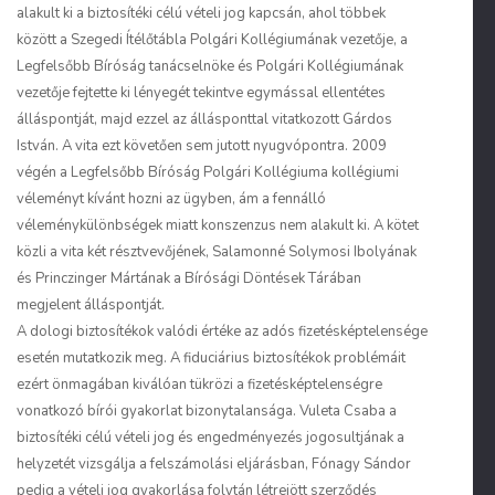
alakult ki a biztosítéki célú vételi jog kapcsán, ahol többek
között a Szegedi Ítélőtábla Polgári Kollégiumának vezetője, a
Legfelsőbb Bíróság tanácselnöke és Polgári Kollégiumának
vezetője fejtette ki lényegét tekintve egymással ellentétes
álláspontját, majd ezzel az állásponttal vitatkozott Gárdos
István. A vita ezt követően sem jutott nyugvópontra. 2009
végén a Legfelsőbb Bíróság Polgári Kollégiuma kollégiumi
véleményt kívánt hozni az ügyben, ám a fennálló
véleménykülönbségek miatt konszenzus nem alakult ki. A kötet
közli a vita két résztvevőjének, Salamonné Solymosi Ibolyának
és Princzinger Mártának a Bírósági Döntések Tárában
megjelent álláspontját.
A dologi biztosítékok valódi értéke az adós fizetésképtelensége
esetén mutatkozik meg. A fiduciárius biztosítékok problémáit
ezért önmagában kiválóan tükrözi a fizetésképtelenségre
vonatkozó bírói gyakorlat bizonytalansága. Vuleta Csaba a
biztosítéki célú vételi jog és engedményezés jogosultjának a
helyzetét vizsgálja a felszámolási eljárásban, Fónagy Sándor
pedig a vételi jog gyakorlása folytán létrejött szerződés