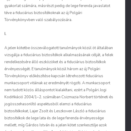
gyakorlat számára, másrészt pedig
de lege ferenda
javaslatot
téve a fiduciárius biztosítékoknak az új Polgári
Törvénykönyvben való szabályozására.
I.
A jelen kötetbe összeválogatott tanulmányok közül öt általában
vizsgálja a fiduciárius biztosítékok alkalmazásának célját, a felek
rendelkezésére álló eszközöket és a fiduciárius biztosítékok
érvényességét. E tanulmányok közül három az új Polgári
Törvénykönyv előkészítése kapcsán létrehozott fiduciárius
munkacsoport vitáinak az eredményét rögzíti. A munkacsoport
nem tudott közös álláspontot kialakítani, ezért a Polgári Jogi
Kodifikáció 2004/1–2. számában Csizmazia Norbert történeti és
jogösszehasonlító aspektusból elemzi a fiduciárius
biztosítékokat, Lajer Zsolt és Leszkoven László a fiduciárius
biztosítékok
de lege lata
és
de lege ferenda
érvényessége
mellett, míg Gárdos István és a jelen kötet szerkesztője azok