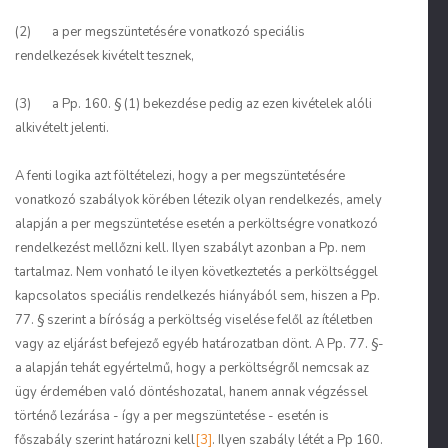
(2) a per megszüntetésére vonatkozó speciális
rendelkezések kivételt tesznek,
(3) a Pp. 160. § (1) bekezdése pedig az ezen kivételek alóli
alkivételt jelenti.
A fenti logika azt föltételezi, hogy a per megszüntetésére
vonatkozó szabályok körében létezik olyan rendelkezés, amely
alapján a per megszüntetése esetén a perköltségre vonatkozó
rendelkezést mellőzni kell. Ilyen szabályt azonban a Pp. nem
tartalmaz. Nem vonható le ilyen következtetés a perköltséggel
kapcsolatos speciális rendelkezés hiányából sem, hiszen a Pp.
77. § szerint a bíróság a perköltség viselése felől az ítéletben
vagy az eljárást befejező egyéb határozatban dönt. A Pp. 77. §-
a alapján tehát egyértelmű, hogy a perköltségről nemcsak az
ügy érdemében való döntéshozatal, hanem annak végzéssel
történő lezárása - így a per megszüntetése - esetén is
főszabály szerint határozni kell
[3]
. Ilyen szabály létét a Pp 160.