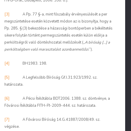
HVG-Orac, Budapest, 2006. 358. o.).
[3]
A Pp. 77 §-a, mint főszabály érvényesülését a per
megszüntetése esetén közvetett módon az is bizonyítja, hogy a
Pp. 285. § (3) bekezdése a házassági bontóperben a békéltetés
sikere folytán történt permegszüntetés esetén külön előírja a
perköltségről való döntéshozatal mellőzését („
A bíróság […] a
perköltségben való marasztalást
azonban
mellőzi.
”).
[4]
BH1983. 198.
[5]
A Legfelsőbb Bíróság Gf.I.31.923/1992. sz.
határozata.
[6]
A Pécsi Ítélőtábla BDT2006. 1388. sz. döntvénye, a
Fővárosi Ítélőtábla FITH-PJ-2009-444. sz. határozata.
[7]
A Fővárosi Bíróság 14.G.41887/2008/49. sz.
végzése.