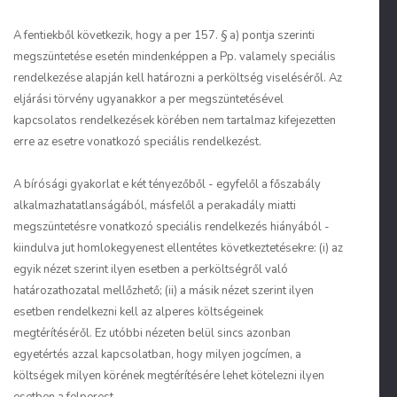
A fentiekből következik, hogy a per 157. § a) pontja szerinti
megszüntetése esetén mindenképpen a Pp. valamely speciális
rendelkezése alapján kell határozni a perköltség viseléséről. Az
eljárási törvény ugyanakkor a per megszüntetésével
kapcsolatos rendelkezések körében nem tartalmaz kifejezetten
erre az esetre vonatkozó speciális rendelkezést.
A bírósági gyakorlat e két tényezőből - egyfelől a főszabály
alkalmazhatatlanságából, másfelől a perakadály miatti
megszüntetésre vonatkozó speciális rendelkezés hiányából -
kiindulva jut homlokegyenest ellentétes következtetésekre: (i) az
egyik nézet szerint ilyen esetben a perköltségről való
határozathozatal mellőzhető; (ii) a másik nézet szerint ilyen
esetben rendelkezni kell az alperes költségeinek
megtérítéséről. Ez utóbbi nézeten belül sincs azonban
egyetértés azzal kapcsolatban, hogy milyen jogcímen, a
költségek milyen körének megtérítésére lehet kötelezni ilyen