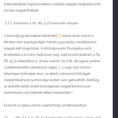
bekezdésében foglalt kivételes szabály alapján meghatározott
körben megtéríthetőek.
2.2.2. Kötelezés a Pp. 80. § (2) bekezdés alapján
A bírósági gyakorlatban fellelhető
[7]
másik nézet szerint a
kérdést nem analógia útján, hanem jogszabály rendelkezése
alapján kell megoldani. A költségviselés főszabálya alóli
kivételeket a törvény határozza meg, ezek között található a Pp.
80. § (2) bekezdése is, amely szerint "az a fél, aki egyes perbeli
cselekményeket sikertelenül végez, [...] vagy más módon
felesleges költséget okoz, az ebből származó költségek
megtérítését pernyertessége esetén sem igényelheti, illetőleg
az ellenfél ebből eredő költségeinek megtérítésére a per
eldöntésére való tekintet nélkül kötelezhető."
Eszerint a logika szerint a perköltség vonatkozásában: