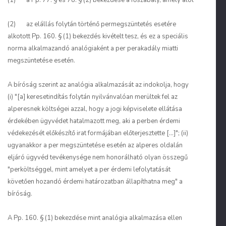
(1) a Pp. 77. § és 78. § (2) bekezdése a főszabály, amely alól
(2) az elállás folytán történő permegszüntetés esetére
alkotott Pp. 160. § (1) bekezdés kivételt tesz, és ez a speciális
norma alkalmazandó analógiaként a per perakadály miatti
megszüntetése esetén.
A bíróság szerint az analógia alkalmazását az indokolja, hogy
(i) "[a] keresetindítás folytán nyilvánvalóan merültek fel az
alperesnek költségei azzal, hogy a jogi képviselete ellátása
érdekében ügyvédet hatalmazott meg, aki a perben érdemi
védekezését előkészítő irat formájában előterjesztette [...]"; (ii)
ugyanakkor a per megszüntetése esetén az alperes oldalán
eljáró ügyvéd tevékenysége nem honorálható olyan összegű
"perköltséggel, mint amelyet a per érdemi lefolytatását
követően hozandó érdemi határozatban állapíthatna meg" a
bíróság.
A Pp. 160. § (1) bekezdése mint analógia alkalmazása ellen