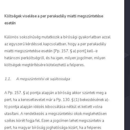
Költségek viselése a per perakadály miatti megszüntetése
esetén
Különös sokszínűség mutatkozik a bírósági gyakorlatban azzal
az egyszerű kérdéssel kapcsolatban, hogy a per perakadály
miatti megszüntetése esetén [Pp. 157. § a) pont] kell−e
határozni perköltségről, és ha igen, milyen jogcímen, milyen
költségek megtérítésére kötelezhető a felperes.
1.1. A megszüntetési ok sajátossága
A Pp. 157. § a) pontja alapján a bíróság akkor szünteti meg a
pert, ha a keresetlevelet már a Pp. 130. § (1) bekezdésének a)-
h) pontja alapján idézés kibocsátása nélkül el kellett volna
utasítani. A rendelkezés a megszüntetési okok meglehetősen
széles körét fogja fel. Ezen a jogcímen lehet megszüntetni a
pert, ha magyar bíróság joghatósága kizárt, ha a felperes