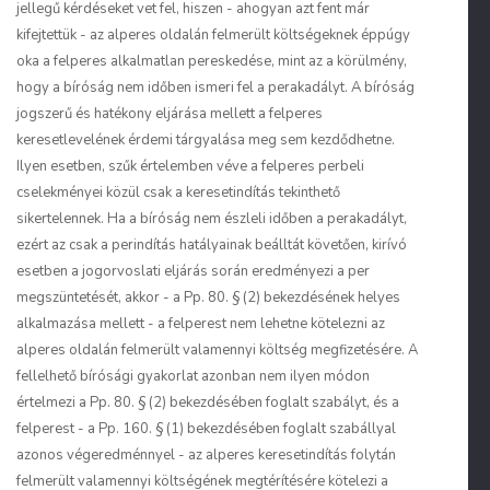
jellegű kérdéseket vet fel, hiszen - ahogyan azt fent már
kifejtettük - az alperes oldalán felmerült költségeknek éppúgy
oka a felperes alkalmatlan pereskedése, mint az a körülmény,
hogy a bíróság nem időben ismeri fel a perakadályt. A bíróság
jogszerű és hatékony eljárása mellett a felperes
keresetlevelének érdemi tárgyalása meg sem kezdődhetne.
Ilyen esetben, szűk értelemben véve a felperes perbeli
cselekményei közül csak a keresetindítás tekinthető
sikertelennek. Ha a bíróság nem észleli időben a perakadályt,
ezért az csak a perindítás hatályainak beálltát követően, kirívó
esetben a jogorvoslati eljárás során eredményezi a per
megszüntetését, akkor - a Pp. 80. § (2) bekezdésének helyes
alkalmazása mellett - a felperest nem lehetne kötelezni az
alperes oldalán felmerült valamennyi költség megfizetésére. A
fellelhető bírósági gyakorlat azonban nem ilyen módon
értelmezi a Pp. 80. § (2) bekezdésében foglalt szabályt, és a
felperest - a Pp. 160. § (1) bekezdésében foglalt szabállyal
azonos végeredménnyel - az alperes keresetindítás folytán
felmerült valamennyi költségének megtérítésére kötelezi a