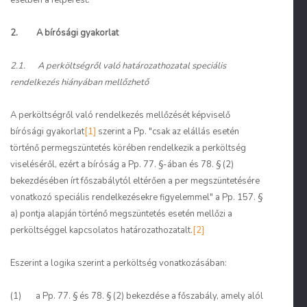
esetben a felperest.
2. A bírósági gyakorlat
2.1. A perköltségről való határozathozatal speciális
rendelkezés hiányában mellőzhető
A perköltségről való rendelkezés mellőzését képviselő
bírósági gyakorlat
[1]
szerint a Pp. "csak az elállás esetén
történő permegszüntetés körében rendelkezik a perköltség
viseléséről, ezért a bíróság a Pp. 77. §-ában és 78. § (2)
bekezdésében írt főszabálytól eltérően a per megszüntetésére
vonatkozó speciális rendelkezésekre figyelemmel" a Pp. 157. §
a) pontja alapján történő megszüntetés esetén mellőzi a
perköltséggel kapcsolatos határozathozatalt.
[2]
Eszerint a logika szerint a perköltség vonatkozásában:
(1) a Pp. 77. § és 78. § (2) bekezdése a főszabály, amely alól