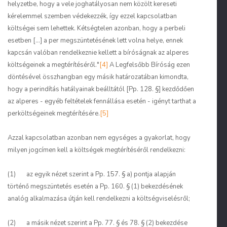
helyzetbe, hogy a vele joghatályosan nem közölt kereseti
kérelemmel szemben védekezzék, így ezzel kapcsolatban
költségei sem lehettek. Kétségtelen azonban, hogy a perbeli
esetben [...] a per megszüntetésének lett volna helye, ennek
kapcsán valóban rendelkeznie kellett a bíróságnak az alperes
költségeinek a megtérítéséről."
[4]
A Legfelsőbb Bíróság ezen
döntésével összhangban egy másik határozatában kimondta,
hogy a perindítás hatályainak beálltától [Pp. 128. §] kezdődően
az alperes - egyéb feltételek fennállása esetén - igényt tarthat a
perköltségeinek megtérítésére.
[5]
Azzal kapcsolatban azonban nem egységes a gyakorlat, hogy
milyen jogcímen kell a költségek megtérítéséről rendelkezni:
(1) az egyik nézet szerint a Pp. 157. § a) pontja alapján
történő megszüntetés esetén a Pp. 160. § (1) bekezdésének
analóg alkalmazása útján kell rendelkezni a költségviselésről;
(2) a másik nézet szerint a Pp. 77. § és 78. § (2) bekezdése