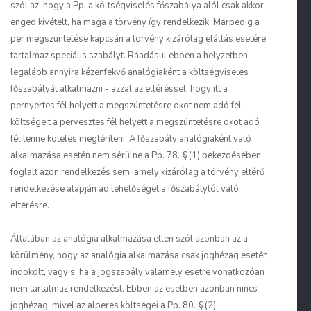
szól az, hogy a Pp. a költségviselés főszabálya alól csak akkor
enged kivételt, ha maga a törvény így rendelkezik. Márpedig a
per megszüntetése kapcsán a törvény kizárólag elállás esetére
tartalmaz speciális szabályt. Ráadásul ebben a helyzetben
legalább annyira kézenfekvő analógiaként a költségviselés
főszabályát alkalmazni - azzal az eltéréssel, hogy itt a
pernyertes fél helyett a megszüntetésre okot nem adó fél
költségeit a pervesztes fél helyett a megszüntetésre okot adó
fél lenne köteles megtéríteni. A főszabály analógiaként való
alkalmazása esetén nem sérülne a Pp. 78. § (1) bekezdésében
foglalt azon rendelkezés sem, amely kizárólag a törvény eltérő
rendelkezése alapján ad lehetőséget a főszabálytól való
eltérésre.
Általában az analógia alkalmazása ellen szól azonban az a
körülmény, hogy az analógia alkalmazása csak joghézag esetén
indokolt, vagyis, ha a jogszabály valamely esetre vonatkozóan
nem tartalmaz rendelkezést. Ebben az esetben azonban nincs
joghézag, mivel az alperes költségei a Pp. 80. § (2)