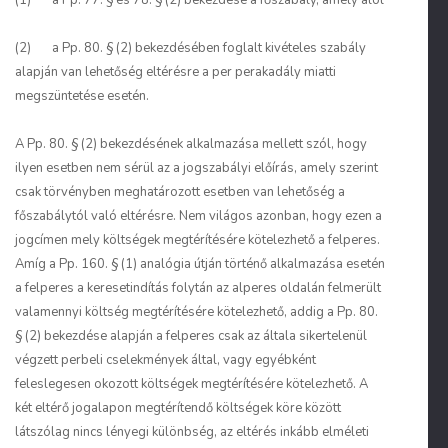
(1) a Pp. 77. § és 78. § (2) bekezdése a főszabály, amely alól
(2) a Pp. 80. § (2) bekezdésében foglalt kivételes szabály
alapján van lehetőség eltérésre a per perakadály miatti
megszüntetése esetén.
A Pp. 80. § (2) bekezdésének alkalmazása mellett szól, hogy
ilyen esetben nem sérül az a jogszabályi előírás, amely szerint
csak törvényben meghatározott esetben van lehetőség a
főszabálytól való eltérésre. Nem világos azonban, hogy ezen a
jogcímen mely költségek megtérítésére kötelezhető a felperes.
Amíg a Pp. 160. § (1) analógia útján történő alkalmazása esetén
a felperes a keresetindítás folytán az alperes oldalán felmerült
valamennyi költség megtérítésére kötelezhető, addig a Pp. 80.
§ (2) bekezdése alapján a felperes csak az általa sikertelenül
végzett perbeli cselekmények által, vagy egyébként
feleslegesen okozott költségek megtérítésére kötelezhető. A
két eltérő jogalapon megtérítendő költségek köre között
látszólag nincs lényegi különbség, az eltérés inkább elméleti