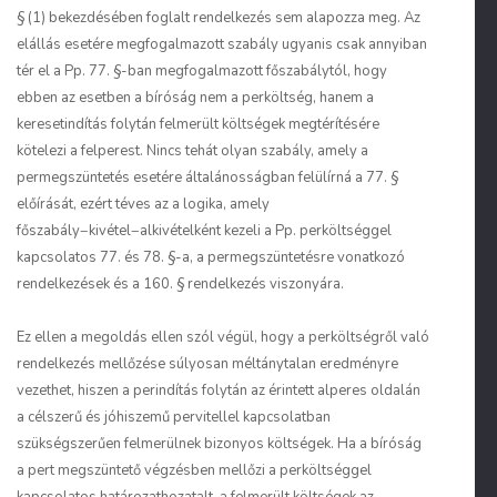
§ (1) bekezdésében foglalt rendelkezés sem alapozza meg. Az
elállás esetére megfogalmazott szabály ugyanis csak annyiban
tér el a Pp. 77. §-ban megfogalmazott főszabálytól, hogy
ebben az esetben a bíróság nem a perköltség, hanem a
keresetindítás folytán felmerült költségek megtérítésére
kötelezi a felperest. Nincs tehát olyan szabály, amely a
permegszüntetés esetére általánosságban felülírná a 77. §
előírását, ezért téves az a logika, amely
főszabály−kivétel−alkivételként kezeli a Pp. perköltséggel
kapcsolatos 77. és 78. §-a, a permegszüntetésre vonatkozó
rendelkezések és a 160. § rendelkezés viszonyára.
Ez ellen a megoldás ellen szól végül, hogy a perköltségről való
rendelkezés mellőzése súlyosan méltánytalan eredményre
vezethet, hiszen a perindítás folytán az érintett alperes oldalán
a célszerű és jóhiszemű pervitellel kapcsolatban
szükségszerűen felmerülnek bizonyos költségek. Ha a bíróság
a pert megszüntető végzésben mellőzi a perköltséggel