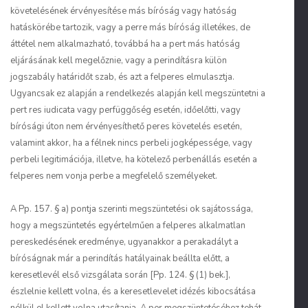
követelésének érvényesítése más bíróság vagy hatóság
hatáskörébe tartozik, vagy a perre más bíróság illetékes, de
áttétel nem alkalmazható, továbbá ha a pert más hatóság
eljárásának kell megelőznie, vagy a perindításra külön
jogszabály határidőt szab, és azt a felperes elmulasztja.
Ugyancsak ez alapján a rendelkezés alapján kell megszüntetni a
pert res iudicata vagy perfüggőség esetén, időelőtti, vagy
bírósági úton nem érvényesíthető peres követelés esetén,
valamint akkor, ha a félnek nincs perbeli jogképessége, vagy
perbeli legitimációja, illetve, ha kötelező perbenállás esetén a
felperes nem vonja perbe a megfelelő személyeket.
A Pp. 157. § a) pontja szerinti megszüntetési ok sajátossága,
hogy a megszüntetés egyértelműen a felperes alkalmatlan
pereskedésének eredménye, ugyanakkor a perakadályt a
bíróságnak már a perindítás hatályainak beállta előtt, a
keresetlevél első vizsgálata során [Pp. 124. § (1) bek.],
észlelnie kellett volna, és a keresetlevelet idézés kibocsátása