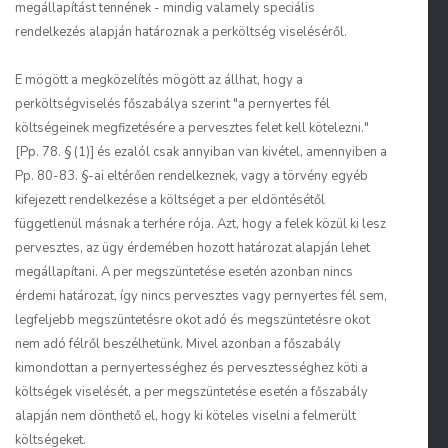
megállapítást tennének - mindig valamely speciális
rendelkezés alapján határoznak a perköltség viseléséről.
E mögött a megközelítés mögött az állhat, hogy a
perköltségviselés főszabálya szerint "a pernyertes fél
költségeinek megfizetésére a pervesztes felet kell kötelezni."
[Pp. 78. § (1)] és ezalól csak annyiban van kivétel, amennyiben a
Pp. 80-83. §-ai eltérően rendelkeznek, vagy a törvény egyéb
kifejezett rendelkezése a költséget a per eldöntésétől
függetlenül másnak a terhére rója. Azt, hogy a felek közül ki lesz
pervesztes, az ügy érdemében hozott határozat alapján lehet
megállapítani. A per megszüntetése esetén azonban nincs
érdemi határozat, így nincs pervesztes vagy pernyertes fél sem,
legfeljebb megszüntetésre okot adó és megszüntetésre okot
nem adó félről beszélhetünk. Mivel azonban a főszabály
kimondottan a pernyertességhez és pervesztességhez köti a
költségek viselését, a per megszüntetése esetén a főszabály
alapján nem dönthető el, hogy ki köteles viselni a felmerült
költségeket.