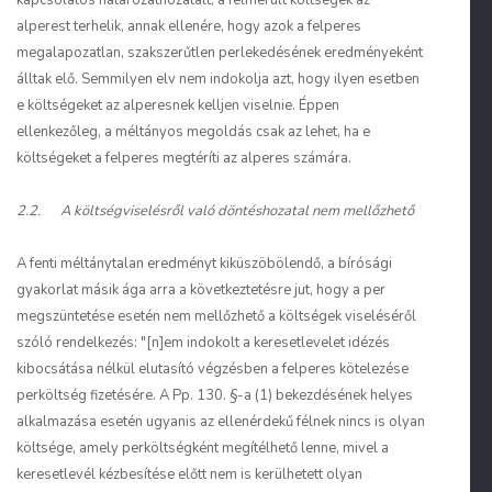
kapcsolatos határozathozatalt, a felmerült költségek az
alperest terhelik, annak ellenére, hogy azok a felperes
megalapozatlan, szakszerűtlen perlekedésének eredményeként
álltak elő. Semmilyen elv nem indokolja azt, hogy ilyen esetben
e költségeket az alperesnek kelljen viselnie. Éppen
ellenkezőleg, a méltányos megoldás csak az lehet, ha e
költségeket a felperes megtéríti az alperes számára.
2.2. A költségviselésről való döntéshozatal nem mellőzhető
A fenti méltánytalan eredményt kiküszöbölendő, a bírósági
gyakorlat másik ága arra a következtetésre jut, hogy a per
megszüntetése esetén nem mellőzhető a költségek viseléséről
szóló rendelkezés: "[n]em indokolt a keresetlevelet idézés
kibocsátása nélkül elutasító végzésben a felperes kötelezése
perköltség fizetésére. A Pp. 130. §-a (1) bekezdésének helyes
alkalmazása esetén ugyanis az ellenérdekű félnek nincs is olyan
költsége, amely perköltségként megítélhető lenne, mivel a
keresetlevél kézbesítése előtt nem is kerülhetett olyan