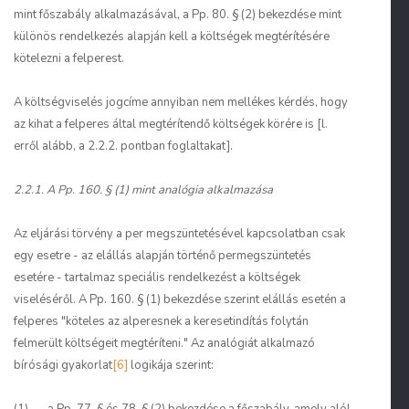
mint főszabály alkalmazásával, a Pp. 80. § (2) bekezdése mint
különös rendelkezés alapján kell a költségek megtérítésére
kötelezni a felperest.
A költségviselés jogcíme annyiban nem mellékes kérdés, hogy
az kihat a felperes által megtérítendő költségek körére is [l.
erről alább, a 2.2.2. pontban foglaltakat].
2.2.1. A Pp. 160. § (1) mint analógia alkalmazása
Az eljárási törvény a per megszüntetésével kapcsolatban csak
egy esetre - az elállás alapján történő permegszüntetés
esetére - tartalmaz speciális rendelkezést a költségek
viseléséről. A Pp. 160. § (1) bekezdése szerint elállás esetén a
felperes "köteles az alperesnek a keresetindítás folytán
felmerült költségeit megtéríteni." Az analógiát alkalmazó
bírósági gyakorlat
[6]
logikája szerint: