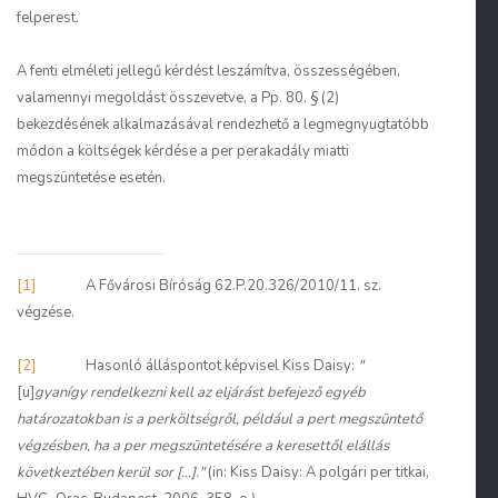
felperest.
A fenti elméleti jellegű kérdést leszámítva, összességében,
valamennyi megoldást összevetve, a Pp. 80. § (2)
bekezdésének alkalmazásával rendezhető a legmegnyugtatóbb
módon a költségek kérdése a per perakadály miatti
megszüntetése esetén.
[1]
A Fővárosi Bíróság 62.P.20.326/2010/11. sz.
végzése.
[2]
Hasonló álláspontot képvisel Kiss Daisy:
"
[u]
gyanígy rendelkezni kell az eljárást befejező egyéb
határozatokban is a perköltségről, például a pert megszüntető
végzésben, ha a per megszüntetésére a keresettől elállás
következtében kerül sor [...]."
(in: Kiss Daisy: A polgári per titkai,