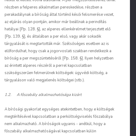
nélkül el kellett volna utasítania. A per megszüntetéséhez tehát
részben a felperes alkalmatlan pereskedése, részben a
perakadálynak a bíróság által történő késői felismerése vezet,
az eljárás olyan pontján, amikor már beállnak a perindítás
hatályai [Pp. 128. §], az alperes ellenkérelmet terjesztett elő
[Pp. 139. §], és általában a per első, vagy akár sokadik
tárgyalását is megtartották már. Szélsőséges esetben az is
előfordulhat, hogy csak a jogorvoslati szakban rendelkezik a
bíróság a per megszüntetéséről [Pp. 158. §]. Ilyen helyzetben
az érintett alperes részéről a perrel kapcsolatban
szükségszerűen felmerülnek költségek: ügyvédi költség, a
tárgyaláson való megjelenés költségei (stb.).
1.2. A főszabály alkalmazhatósága kizárt
A bírósági gyakorlat egységes atekintetben, hogy e költségek
megtérítésével kapcsolatban a perköltségviselés főszabálya
nem alkalmazható. A bíróságok ugyanis - anélkül, hogy a
főszabály alkalmazhatóságával kapcsolatban külön