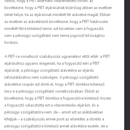
Abból, hogy a PBT alternatív vitarendezési fórum, az
következne, hogy a PBT eljárásának kizárólag abban az esetben
lehet helye, ha az eljárásnak mindkét fél alávetné magát. Ebben
az esetben az alávetésből következne, hogy a PBT határozata
mindkét félre kötelező lenne, azt követően sem a fogyasztó,
sem a pénzügyi szolgáltató nem lenne jogosult bírósághoz
fordulni.
A PBT-re vonatkozó szabályozás ugyanakkor ettől eltér: a PBT
eljárásához ugyanis elegendő, ha a fogyasztó kéri a PBT
eljárását, a pénzügyi szolgáltató alávetése az eljárás
lefolytatásához nem szükséges. A pénzügyi szolgáltató
alávetése csupán azt dönti el, hogy a PBT döntése kötelező
lesz-e a pénzügyi szolgáltató vonatkozásában. Ebből az
következne, hogy a PBT döntése a fogyasztóra kötelező, hiszen
a fogyasztó választotta ezt a vitarendezési eljárást, és a
pénzügyi szolgáltatóra nem, de – amint azt az alábbiakban
kifejtjük – a szabályozás ennek pont az ellentéte: a döntés a
pénzügyi szolgáltatóra kötelező annak alávetése esetén, de a