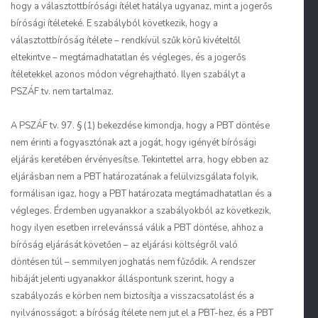
hogy a választottbírósági ítélet hatálya ugyanaz, mint a jogerős
bírósági ítéleteké. E szabályból következik, hogy a
választottbíróság ítélete – rendkívül szűk körű kivételtől
eltekintve – megtámadhatatlan és végleges, és a jogerős
ítéletekkel azonos módon végrehajtható. Ilyen szabályt a
PSZÁF tv. nem tartalmaz.
A PSZÁF tv. 97. § (1) bekezdése kimondja, hogy a PBT döntése
nem érinti a fogyasztónak azt a jogát, hogy igényét bírósági
eljárás keretében érvényesítse. Tekintettel arra, hogy ebben az
eljárásban nem a PBT határozatának a felülvizsgálata folyik,
formálisan igaz, hogy a PBT határozata megtámadhatatlan és a
végleges. Érdemben ugyanakkor a szabályokból az következik,
hogy ilyen esetben irrelevánssá válik a PBT döntése, ahhoz a
bíróság eljárását követően – az eljárási költségről való
döntésen túl – semmilyen joghatás nem fűződik. A rendszer
hibáját jelenti ugyanakkor álláspontunk szerint, hogy a
szabályozás e körben nem biztosítja a visszacsatolást és a
nyilvánosságot: a bíróság ítélete nem jut el a PBT-hez, és a PBT