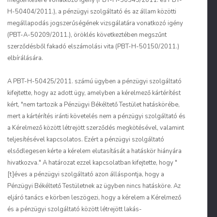
megtérítésére vonatkozó igény (PBT-H-50545/2011. és PBT-
H-50404/2011.), a pénzügyi szolgáltató és az állam közötti
megállapodás jogszerűségének vizsgálatára vonatkozó igény
(PBT-A-50209/2011.), öröklés következtében megszűnt
szerződésből fakadó elszámolási vita (PBT-H-50150/2011.)
elbírálására.
A PBT-H-50425/2011. számú ügyben a pénzügyi szolgáltató
kifejtette, hogy az adott ügy, amelyben a kérelmező kártérítést
kért, "nem tartozik a Pénzügyi Békéltető Testület hatáskörébe,
mert a kártérítés iránti követelés nem a pénzügyi szolgáltató és
a Kérelmező között létrejött szerződés megkötésével, valamint
teljesítésével kapcsolatos. Ezért a pénzügyi szolgáltató
elsődlegesen kérte a kérelem elutasítását a hatáskör hiányára
hivatkozva." A határozat ezzel kapcsolatban kifejtette, hogy "
[t]éves a pénzügyi szolgáltató azon álláspontja, hogy a
Pénzügyi Békéltető Testületnek az ügyben nincs hatásköre. Az
eljáró tanács e körben leszögezi, hogy a kérelem a Kérelmező
és a pénzügyi szolgáltató között létrejött lakás-