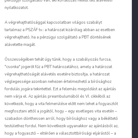
pénzügyi szolgáltató van, aki korlátozás nélkül tett alávetési
nyilatkozatot.
A végrehajthatósággal kapcsolatban világos szabályt
tartalmaz a PSZÁF tv.: a határozat kizárólag abban az esetben
végrehajtható, ha a pénzügyi szolgáltató a PBT döntésének
alávetette magát.
Összességében tehát úgy tűnik, hogy a szabályozás furcsa,
"csonka" jogerőt fűz a PBT határozatához, amely a határozat
végrehajthatóságát alávetés esetére biztosítja, a határozat
véglegessége azonban nehezen értelmezhető a bírósághoz
fordulás jogára tekintettel. Ezt a felemás megoldást az ajánlás
nem várja el. Az ajánlás preambulumából és VI. cikkéből az
következik, hogy a vita felmerülése előtt nem lehet a fogyasztót
megfosztani attól a jogától, hogy – egy esetleges vita esetén –
szabadon dönthessen arról, hogy bírósághoz vagy a békéltető
testülethez fordul. Nem következik ugyanakkor az ajánlásból az,
hogy a fogyasztó – eltérően a választottbírósági eljárástól – a