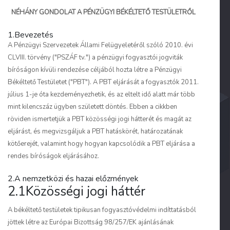
NÉHÁNY GONDOLAT A PÉNZÜGYI BÉKÉLTETŐ TESTÜLETRŐL
1.Bevezetés
A Pénzügyi Szervezetek Állami Felügyeletéről szóló 2010. évi
CLVIII. törvény ("PSZÁF tv.") a pénzügyi fogyasztói jogviták
bíróságon kívüli rendezése céljából hozta létre a Pénzügyi
Békéltető Testületet ("PBT"). A PBT eljárását a fogyasztók 2011.
július 1-je óta kezdeményezhetik, és az eltelt idő alatt már több
mint kilencszáz ügyben született döntés. Ebben a cikkben
röviden ismertetjük a PBT közösségi jogi hátterét és magát az
eljárást, és megvizsgáljuk a PBT hatáskörét, határozatának
kötőerejét, valamint hogy hogyan kapcsolódik a PBT eljárása a
rendes bíróságok eljárásához.
2.A nemzetközi és hazai előzmények
2.1Közösségi jogi háttér
A békéltető testületek tipikusan fogyasztóvédelmi indíttatásból
jöttek létre az Európai Bizottság 98/257/EK ajánlásának