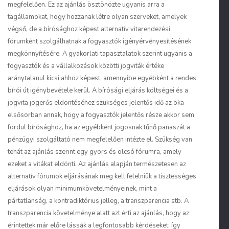
megfelelően. Ez az ajánlás ösztönözte ugyanis arra a
tagállamokat, hogy hozzanak létre olyan szerveket, amelyek
végső, de a bírósághoz képest alternatív vitarendezési
fórumként szolgálhatnak a fogyasztók igényérvényesítésének
megkönnyítésére. A gyakorlati tapasztalatok szerint ugyanis a
fogyasztók és a vállalkozások közötti jogviták értéke
aránytalanul kicsi ahhoz képest, amennyibe egyébként a rendes
bírói út igénybevétele kerül. A bírósági eljárás költségei és a
jogvita jogerős eldöntéséhez szükséges jelentős idő az oka
elsősorban annak, hogy a fogyasztók jelentős része akkor sem
fordul bírósághoz, ha az egyébként jogosnak tűnő panaszát a
pénzügyi szolgáltató nem megfelelően intézte el. Szükség van
tehát az ajánlás szerint egy gyors és olcsó fórumra, amely
ezeket a vitákat eldönti. Az ajánlás alapján természetesen az
alternatív fórumok eljárásának meg kell felelniük a tisztességes
eljárások olyan minimumkövetelményeinek, mint a
pártatlanság, a kontradiktórius jelleg, a transzparencia stb. A
transzparencia követelménye alatt azt érti az ajánlás, hogy az
érintettek már előre lássák a legfontosabb kérdéseket: így