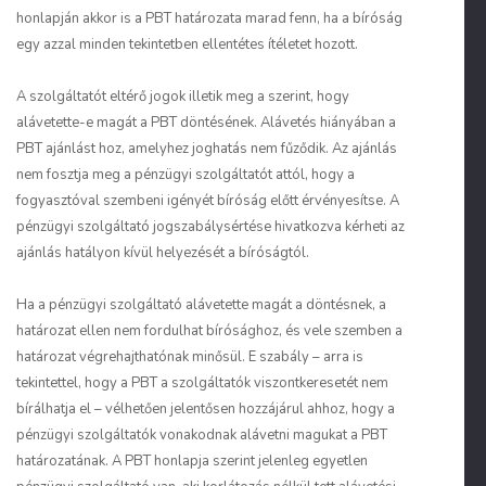
honlapján akkor is a PBT határozata marad fenn, ha a bíróság
egy azzal minden tekintetben ellentétes ítéletet hozott.
A szolgáltatót eltérő jogok illetik meg a szerint, hogy
alávetette-e magát a PBT döntésének. Alávetés hiányában a
PBT ajánlást hoz, amelyhez joghatás nem fűződik. Az ajánlás
nem fosztja meg a pénzügyi szolgáltatót attól, hogy a
fogyasztóval szembeni igényét bíróság előtt érvényesítse. A
pénzügyi szolgáltató jogszabálysértése hivatkozva kérheti az
ajánlás hatályon kívül helyezését a bíróságtól.
Ha a pénzügyi szolgáltató alávetette magát a döntésnek, a
határozat ellen nem fordulhat bírósághoz, és vele szemben a
határozat végrehajthatónak minősül. E szabály – arra is
tekintettel, hogy a PBT a szolgáltatók viszontkeresetét nem
bírálhatja el – vélhetően jelentősen hozzájárul ahhoz, hogy a
pénzügyi szolgáltatók vonakodnak alávetni magukat a PBT
határozatának. A PBT honlapja szerint jelenleg egyetlen