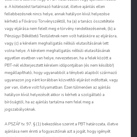
e. A kötelezést tartalmazó határozat, illetve ajánlás ellen
fellebbezésnek nincs helye, annak hatályon kívül helyezése
kérhető a Fővárosi Törvényszéktől, ha (a) a tanács összetétele
vagy eljárása nem felelt meg e törvény rendelkezéseinek, (b) a
Pénzügyi Békéltető Testületnek nem volt hatásköre az eljárásra,
vagy (c) a kérelem meghallgatás nélküli elutasításának lett
volna helye. A kérelem meghallgatás nélküli elutasításának
egyetlen esetben van helye, nevezetesen, ha a felek között a
PBT-nél előterjesztett kérelem időpontjában (és nem később!)
megállapítható, hogy ugyanabból a ténybeli alapból származó
ugyanazon jog iránt korábban közvetítői eljárást indítottak, vagy
per van, illetve volt folyamatban. Ezen túlmenően az ajánlás
hatályon kívül helyezését akkor is kérheti a szolgáltató a
bíróságtól, ha az ajánlás tartalma nem felel meg a
jogszabályoknak.
A PSZÁF tv. 97. § (1) bekezdése szerint a PBT határozata, illetve
ajánlása nem érinti a fogyasztónak azt a jogát, hogy igényét