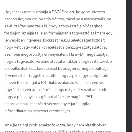
Ugyancsak nem biztosítja a PSZÁF tv. azt, hogy ne létezzen
azonos ügyben két jogerős döntés, mivel se a marasztalás, se
az elutasítás nem zárja ki, hogy a fogyasztó a bírósághoz
forduljon. az eljárás jelen formájában a fogyasztó számára egy
lényegében ingyenes, kockázat nélküli lehetőséget biztosít,
hogy vélt vagy valós követelését a pénzügyi szolgáltatóval
szemben megpróbálja érvényesíteni. Ha a PBT megállapítja,
hogy a fogyasztó kérelme alaptalan, akkor a fogyasztó tovább
próbálkozhat, és a követelését bíróságon is megpróbálhatja
érvényesíteni, függetlenül attól, hogy a pénzügyi szolgáltató
alávetette-e magát a PBT határozatának. Ez a szabályozás
egyrészt felveti azt a kérdést, hogy milyen érv szól amellett,
hogy a pénzügyi szolgáltató alávesse magát a PBT
határozatának, másrészt viszont egy eljárásjogilag
elfogadhatatlan helyzetet eredményez.
Az eljárásjogi problémákat fokozza, hogy nem létezik olyan