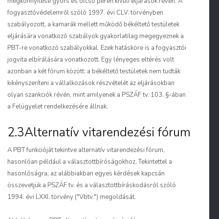
megkönnyítése gyors és olcsó peren kívüli eljárások révén. A
fogyasztóvédelemről szóló 1997. évi CLV. törvényben
szabályozott, a kamarák mellett működő békéltető testületek
eljárására vonatkozó szabályok gyakorlatilag megegyeznek a
PBT-re vonatkozó szabályokkal. Ezek hatásköre is a fogyasztói
jogvita elbírálására vonatkozott. Egy lényeges eltérés volt
azonban a két fórum között: a békéltető testületek nem tudták
kikényszeríteni a vállalkozások részvételét az eljárásokban
olyan szankciók révén, mint amilyenek a PSZÁF tv. 103. §-ában
a Felügyelet rendelkezésére állnak.
2.3Alternatív vitarendezési fórum
A PBT funkcióját tekintve alternatív vitarendezési fórum,
hasonlóan például a választottbíróságokhoz. Tekintettel a
hasonlóságra, az alábbiakban egyes kérdések kapcsán
összevetjük a PSZÁF tv. és a választottbíráskodásról szóló
1994. évi LXXI. törvény ("Vbtv.") megoldását.