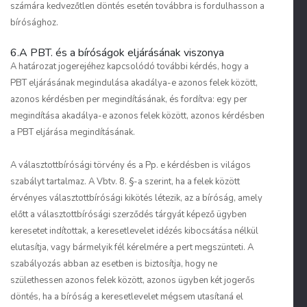
számára kedvezőtlen döntés esetén továbbra is fordulhasson a
bírósághoz.
6.A PBT. és a bíróságok eljárásának viszonya
A határozat jogerejéhez kapcsolódó további kérdés, hogy a
PBT eljárásának megindulása akadálya-e azonos felek között,
azonos kérdésben per megindításának, és fordítva: egy per
megindítása akadálya-e azonos felek között, azonos kérdésben
a PBT eljárása megindításának.
A választottbírósági törvény és a Pp. e kérdésben is világos
szabályt tartalmaz. A Vbtv. 8. §-a szerint, ha a felek között
érvényes választottbírósági kikötés létezik, az a bíróság, amely
előtt a választottbírósági szerződés tárgyát képező ügyben
keresetet indítottak, a keresetlevelet idézés kibocsátása nélkül
elutasítja, vagy bármelyik fél kérelmére a pert megszünteti. A
szabályozás abban az esetben is biztosítja, hogy ne
születhessen azonos felek között, azonos ügyben két jogerős
döntés, ha a bíróság a keresetlevelet mégsem utasítaná el