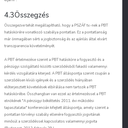
eljárni".
4.3Összegzés
Összegezve tehát megállapítható, hogy a PSZÁF tv.-nek a PBT
hatáskörére vonatkozó szabálya pontatlan. Ez a pontatlanság
már önmagában sérti a jogbiztonság és az ajánlás által elvárt
transzparencia követelményét.
A PBT értelmezése szerint a PBT hatásköre a fogyasztó és a
pénzügyi szolgáltató közötti szerződésből fakadó valamennyi
kérdés vizsgálatára kiterjed. A PBT álláspontja szerint csupán a
szerződésen kívüli igények és a szerződés hiányában
előterjesztett követelések elbírálása nem tartozik a PBT
hatáskörébe. Összhangban van ezzel az értelmezéssel a PBT
elnökének "A pénzügyi békéltetés 2011. évi működési
tapasztalatai" konferencián kifejtett álláspontja, amely szerint a
pontatlan törvényi szabály ellenére fogyasztói jogvitának
minősül a szerződéssel kapcsolatos valamennyi jogvita