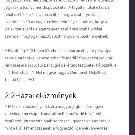
fogyasztói hitelmegállapodásokról szóló irányelv a fogyasztói
jogvitákra (consumer disputes) utal. A tagállamokat e körben
tehát széleskörű diszkréció illeti meg, a szabályozással
szemben ezért az egyetlen követelmény csupán az, hogy a
kialakított eljárás eleget tegyen az eljárási szabályokkal
szemben megfogalmazott alkotmányos követelményeknek.
A Bizottság 2001-ben létrehozta a határon átnyúló pénzügyi
szolgáltatásokkal kapcsolatban felmerülő fogyasztói jogviták
rendezésére szolgáló pénzügyi békéltető testületek hálózatát, a
FIN-Net-et. A FIN-Net magyar tagja a Budapesti Békéltető
Testület és a PBT.
2.2Hazai előzmények
A PBT nem előzmény nélküli a magyar jogban. A megyei
kereskedelmi és iparkamarák mellett működő békéltető
testületek létrehozatalának pontosan ugyanaz volt az indoka,
mint a PBT létrehozásának: a fogyasztói igényérvényesítés