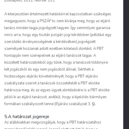
(Budapest, 2012. február 29.).
A kiterjesztően értelmezett hatáskörrel kapcsolatban szükséges
megjegyezni, hogy a PSZÁF tv. nem kívánja meg, hogy az eljáró
tanács minden tagja jogvégzett legyen. Így semmilyen garancia
nincs arra, hogy egy tisztán polgári jogi kérdésben (például egy
szerződés érvényességének a kérdésében) jogvégzett
személyek hozzanak adott esetben kötelező döntést. A PBT
honlapján nem szerepelnek az eljáró tanácsok tagjai. A
közzétett határozatokból úgy tűnik, hogy a tanácsok többnyire
két jogászból és egy nem jogászból állnak. Sértheti a
tisztességes eljárás követelményét, hogy a PBT eljárási
szabályzata szerint a tanácsok összetételét a PBT elnöke
határozza meg, és az egyes ügyek elintézésére is a PBT elnöke
jelöli ki az eljáró tanácsot, anélkül, hogy a kijelölés bármilyen
formában szabályozott lenne (Eljárási szabályzat 3. §).
5.A határozat jogereje
Az alábbiakban megvizsgáljuk, hogy a PBT határozatához