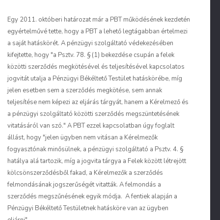
Egy 2011. októberi határozat már a PBT működésének kezdetén
egyértelművé tette, hogy a PBT a lehető legtágabban értelmezi
a saját hatáskörét. A pénzügyi szolgáltató védekezésében
kifejtette, hogy "a Psztv. 78. § (1) bekezdése csupán a felek
közötti szerződés megkötésével és teljesítésével kapcsolatos
jogvitát utalja a Pénzügyi Békéltető Testület hatáskörébe, míg
jelen esetben sem a szerződés megkötése, sem annak
teljesítése nem képezi az eljárás tárgyát, hanem a Kérelmező és
a pénzügyi szolgáltató közötti szerződés megszüntetésének
vitatásáról van szó." A PBT ezzel kapcsolatban úgy foglalt
állást, hogy "jelen ügyben nem vitásan a Kérelmezők
fogyasztónak minősülnek, a pénzügyi szolgáltató a Psztv. 4. §
hatálya alá tartozik, míg a jogvita tárgya a Felek között létrejött
kölcsönszerződésből fakad, a Kérelmezők a szerződés
felmondásának jogszerűségét vitatták. A felmondás a
szerződés megszűnésének egyik módja. A fentiek alapján a
Pénzügyi Békéltető Testületnek hatásköre van az ügyben