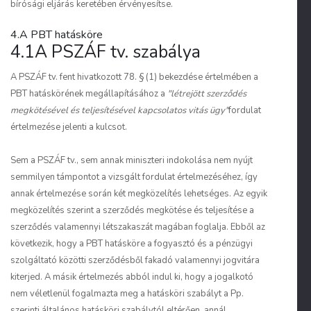
bírósági eljárás keretében érvényesítse.
4.A PBT hatásköre
4.1A PSZÁF tv. szabálya
A PSZÁF tv. fent hivatkozott 78. § (1) bekezdése értelmében a
PBT hatáskörének megállapításához a
"létrejött szerződés
megkötésével és teljesítésével kapcsolatos vitás ügy"
fordulat
értelmezése jelenti a kulcsot.
Sem a PSZÁF tv., sem annak miniszteri indokolása nem nyújt
semmilyen támpontot a vizsgált fordulat értelmezéséhez, így
annak értelmezése során két megközelítés lehetséges. Az egyik
megközelítés szerint a szerződés megkötése és teljesítése a
szerződés valamennyi létszakaszát magában foglalja. Ebből az
következik, hogy a PBT hatásköre a fogyasztó és a pénzügyi
szolgáltató közötti szerződésből fakadó valamennyi jogvitára
kiterjed. A másik értelmezés abból indul ki, hogy a jogalkotó
nem véletlenül fogalmazta meg a hatásköri szabályt a Pp.
szerinti általános hatásköri szabálytól eltérően, annál