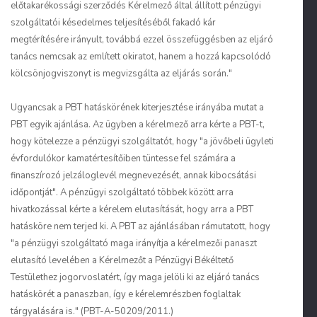
előtakarékossági szerződés Kérelmező által állított pénzügyi
szolgáltatói késedelmes teljesítéséből fakadó kár
megtérítésére irányult, továbbá ezzel összefüggésben az eljáró
tanács nemcsak az említett okiratot, hanem a hozzá kapcsolódó
kölcsönjogviszonyt is megvizsgálta az eljárás során."
Ugyancsak a PBT hatáskörének kiterjesztése irányába mutat a
PBT egyik ajánlása. Az ügyben a kérelmező arra kérte a PBT-t,
hogy kötelezze a pénzügyi szolgáltatót, hogy "a jövőbeli ügyleti
évfordulókor kamatértesítőiben tüntesse fel számára a
finanszírozó jelzáloglevél megnevezését, annak kibocsátási
időpontját". A pénzügyi szolgáltató többek között arra
hivatkozással kérte a kérelem elutasítását, hogy arra a PBT
hatásköre nem terjed ki. A PBT az ajánlásában rámutatott, hogy
"a pénzügyi szolgáltató maga irányítja a kérelmezői panaszt
elutasító levelében a Kérelmezőt a Pénzügyi Békéltető
Testülethez jogorvoslatért, így maga jelöli ki az eljáró tanács
hatáskörét a panaszban, így e kérelemrészben foglaltak
tárgyalására is." (PBT-A-50209/2011.)