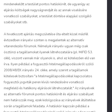
mindenekelőtt a testület pontos hatáskörét, de ugyanígy az
eljárási költségek nagyságrendjét és az annak viselésére
vonatkozó szabályokat, a testület döntése alapjául szolgáló
szabályokat stb.
A hivatkozott ajánlás megszületése óta eltelt közel másfél
évtizedben irányelvi szinten is megjelentek az alternatív
vitarendezési fórumok. Némelyik irányelv ugyan még csak
ösztönzi a tagállamokat ilyenek létrehozatalára (pl. MiFID 53.
cikk), viszont vannak már olyanok is, ahol ez kötelezően elő van
írva. Ilyen például a fogyasztói hitelmegállapodásokról szóló
2008/48/EK irányelv 24. cikke, amely szerint a tagállamok
kötelesek biztosítani "a hitelmegállapodásokkal kapcsolatos
fogyasztói jogviták peren kívüli rendezésére vonatkozó
megfelelő és hatékony eljárások létrehozatalát." Az irányelvek
az alternatív fórumok pontos hatáskörét és eljárási szabályait
nem határozzák meg, ezek kidolgozása az irányelvek átültetése
során a tagállamok feladata. A hatáskör kapcsán például a