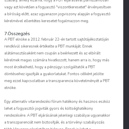
szabály, amely kizárná, hogy a PBT eljárásával párhuzamosan
vagy azt követően a fogyasztó "viszontkeresetet" érvényesítsen
a bíróság előtt, azaz ugyanazon jogviszony alapján a fogyasztó
kérelmével ellentétes keresetet fogalmazzon meg.
7.Összegzés
A PBT elnöke a 2012. február 22-én tartott sajtótájékoztatóján
rendkívül sikeresnek értékelte a PBT munkáját. Ennek
alátámasztásaként nem csupán a beérkezett és az elbírált
kérelmek magas számára hivatkozott, hanem arra is, hogy más
most érzékelhető, hogy a pénzügyi szolgáltatók a PBT
döntéseihez igazítják a gyakorlatukat. Fontos célként jelölte
meg ezzel kapcsolatban a transzparencia követelményét a PBT
elnöke.
Egy alternatív vitarendezési fórum hatékony és hasznos eszköz
lehet a fogyasztói jogviták gyors és költséghatékony
rendezésére. A PBT eljárásának jelenlegi szabályai ugyanakkor
a transzparenciát nem biztosítják, és a törvényi szabályozás