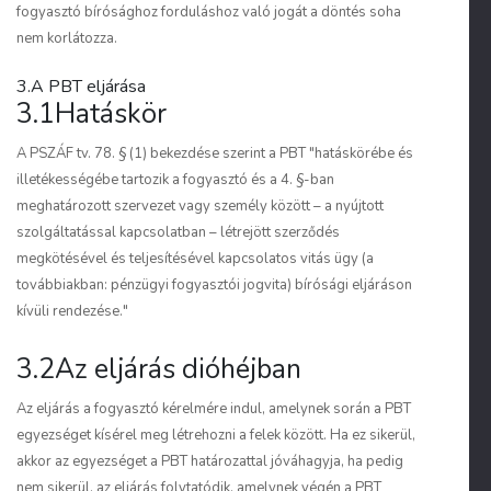
fogyasztó bírósághoz forduláshoz való jogát a döntés soha
nem korlátozza.
3.A PBT eljárása
3.1Hatáskör
A PSZÁF tv. 78. § (1) bekezdése szerint a PBT "hatáskörébe és
illetékességébe tartozik a fogyasztó és a 4. §-ban
meghatározott szervezet vagy személy között – a nyújtott
szolgáltatással kapcsolatban – létrejött szerződés
megkötésével és teljesítésével kapcsolatos vitás ügy (a
továbbiakban: pénzügyi fogyasztói jogvita) bírósági eljáráson
kívüli rendezése."
3.2Az eljárás dióhéjban
Az eljárás a fogyasztó kérelmére indul, amelynek során a PBT
egyezséget kísérel meg létrehozni a felek között. Ha ez sikerül,
akkor az egyezséget a PBT határozattal jóváhagyja, ha pedig
nem sikerül, az eljárás folytatódik, amelynek végén a PBT