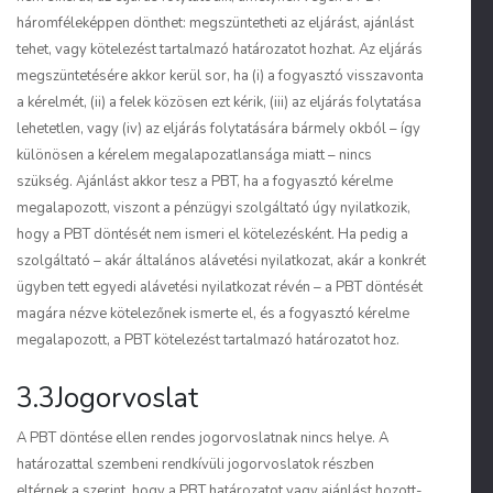
háromféleképpen dönthet: megszüntetheti az eljárást, ajánlást
tehet, vagy kötelezést tartalmazó határozatot hozhat. Az eljárás
megszüntetésére akkor kerül sor, ha (i) a fogyasztó visszavonta
a kérelmét, (ii) a felek közösen ezt kérik, (iii) az eljárás folytatása
lehetetlen, vagy (iv) az eljárás folytatására bármely okból – így
különösen a kérelem megalapozatlansága miatt – nincs
szükség. Ajánlást akkor tesz a PBT, ha a fogyasztó kérelme
megalapozott, viszont a pénzügyi szolgáltató úgy nyilatkozik,
hogy a PBT döntését nem ismeri el kötelezésként. Ha pedig a
szolgáltató – akár általános alávetési nyilatkozat, akár a konkrét
ügyben tett egyedi alávetési nyilatkozat révén – a PBT döntését
magára nézve kötelezőnek ismerte el, és a fogyasztó kérelme
megalapozott, a PBT kötelezést tartalmazó határozatot hoz.
3.3Jogorvoslat
A PBT döntése ellen rendes jogorvoslatnak nincs helye. A
határozattal szembeni rendkívüli jogorvoslatok részben
eltérnek a szerint, hogy a PBT határozatot vagy ajánlást hozott-