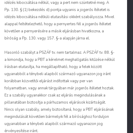
idézés kibocsátása nélkül, vagy a pert nem szüntetné meg. A
Pp. 130. § (1) bekezdés d) pontja ugyanis a jogerős ítéletet is
idézés kibocsátása nélküli elutasítási okként szabályozza. Mivel
alappal feltételezhető, hogy a pernyertes fél a jogerős ítéletet
követően a pernyerésére a másik eljárásban hivatkozna, a
bíróság a Pp. 130. vagy 157. §-a alapján járna el.
Hasonló szabályt a PSZÁF tv. nem tartalmaz. A PSZÁF tv. 88. §-
a kimondja, hogy a PBT a kérelmet meghallgatás kitűzése nélkül
írásban elutasítja, ha megállapítható, hogy a felek között
ugyanabból a ténybeli alapból származó ugyanazon jog iránt
korábban közvetítői eljárást indítottak vagy per van
folyamatban, vagy annak tárgyában már jogerős ítéletet hoztak.
Ez a szabály ugyanakkor csak az eljárás megindulásának a
pillanatában biztosítja a párhuzamos eljárások kizártságát.
Nincs olyan szabály, amely biztosítaná, hogy a PBT eljárásának
megindulását követően bármelyik fél a bírósághoz forduljon
ugyanabban a ténybeli alapból származó ugyanazon jog
érvényesítése iránt.