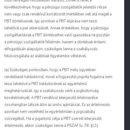
több lényeges részletében hiányos. Ennek is lehet a
következménye, hogy a pénzügyi szolgáltatók jelentős része
nem vagy csak rendkívül korlátozott mértékben veti alá magát a
PBT döntéseinek, így azonban a PBT eljárása nem teszi
lehetővé a per elkerülését. Annak érdekében, hogy a pénzügyi
szolgáltatóknak a PBT döntéseihez való igazodása ne pusztán
a pénzügyi szolgáltatók félelmén, hanem a döntések érdemi
elfogadásán alapuljon, szükséges lenne a szabályozás
felülvizsgálata az alábbiak figyelembe vételével.
(a) Szükséges pontosítani, hogy a PBT mely ügyekben
rendelkezik hatáskörrel, mivel a fogyasztói jogvita fogalma nem
teszi lehetővé a PBT hatáskörének az egyértelmű
meghatározását, így a szabályozás sérti a jogbiztonság
követelményét. A PBT rendkívül kiterjesztő értelmezése
összhangban látszik állni az uniós ajánlással. Ez az értelmezés
azonban nem vezethető le egyértelműen a jogszabály
szövegéből. Ha a jogalkotó célja a PBT szerinti kiterjesztő
értelmezés, akkor szükséges lenne a PSZÁF tv. 78. § (1)