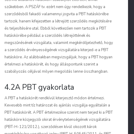
szűkebben. A PSZÁF tv. ezért nem úgy rendelkezik, hogy a
szerződésből fakadó valamennyi jogvita a PBT hatáskörébe
tartozik, hanem kifejezetten a létrejött szerződés megkötésére
és teljesítésére utal. Ebből következően nem tartozik a PBT
hatáskörébe például a szerződés létrejöttének és
megszűnésének vizsgálata, valamint megkérdőjelezhető, hogy
a szerződés érvényességének vizsgálatára kiterjed-e a PBT
hatásköre. Az alábbiakban megvizsgáljuk, hogy a PBT hogyan
értelmezi a hatáskörét, és hogy álláspontunk szerint a
szabályozás céljával milyen megoldás lenne összhangban.
4.2A PBT gyakorlata
A PBT a hatáskörét rendkívül kiterjesztő módon értelmezi.
Kevesebb mint tíz határozat és ajánlás vizsgálja egyáltalán a
PBT hatáskörét. A PBT értelmezése szerint nem terjed ki a PBT
hatásköre közjegyzői okirat érvénytelenségének vizsgálatára
(PBT-H-121/2012.), szerződésen kívül okozott károk