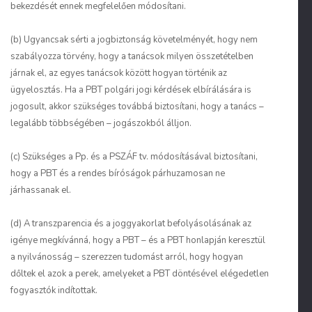
bekezdését ennek megfelelően módosítani.
(b) Ugyancsak sérti a jogbiztonság követelményét, hogy nem
szabályozza törvény, hogy a tanácsok milyen összetételben
járnak el, az egyes tanácsok között hogyan történik az
ügyelosztás. Ha a PBT polgári jogi kérdések elbírálására is
jogosult, akkor szükséges továbbá biztosítani, hogy a tanács –
legalább többségében – jogászokból álljon.
(c) Szükséges a Pp. és a PSZÁF tv. módosításával biztosítani,
hogy a PBT és a rendes bíróságok párhuzamosan ne
járhassanak el.
(d) A transzparencia és a joggyakorlat befolyásolásának az
igénye megkívánná, hogy a PBT – és a PBT honlapján keresztül
a nyilvánosság – szerezzen tudomást arról, hogy hogyan
dőltek el azok a perek, amelyeket a PBT döntésével elégedetlen
fogyasztók indítottak.