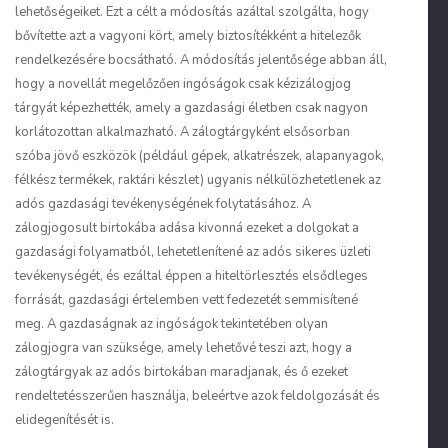
lehetőségeiket. Ezt a célt a módosítás azáltal szolgálta, hogy
bővítette azt a vagyoni kört, amely biztosítékként a hitelezők
rendelkezésére bocsátható. A módosítás jelentősége abban áll,
hogy a novellát megelőzően ingóságok csak kézizálogjog
tárgyát képezhették, amely a gazdasági életben csak nagyon
korlátozottan alkalmazható. A zálogtárgyként elsősorban
szóba jövő eszközök (például gépek, alkatrészek, alapanyagok,
félkész termékek, raktári készlet) ugyanis nélkülözhetetlenek az
adós gazdasági tevékenységének folytatásához. A
zálogjogosult birtokába adása kivonná ezeket a dolgokat a
gazdasági folyamatból, lehetetlenítené az adós sikeres üzleti
tevékenységét, és ezáltal éppen a hiteltörlesztés elsődleges
forrását, gazdasági értelemben vett fedezetét semmisítené
meg. A gazdaságnak az ingóságok tekintetében olyan
zálogjogra van szüksége, amely lehetővé teszi azt, hogy a
zálogtárgyak az adós birtokában maradjanak, és ő ezeket
rendeltetésszerűen használja
, beleértve azok feldolgozását és
elidegenítését is.