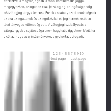
eltekintve) a magyar jogban, a többi kontinentális joggal
megegyezően, az ingatlan csak jelzálogjog, az ingóság pedig
kézizálogjog tárgya lehetett. Ennek a szabályozási kettősségnek
az oka
az ingatlanok és az ingók fizikai és jogi természetében
lévő lényeges különbség
volt. A zálogjogi szabályozás a
zálogtárgyak e sajátosságait nem hagyhatja figyelmen kívül, ha
a cél az, hogy az új intézményeket a gyakorlat befogadja.
1
2
3
4
5
6
7
8
9
10
Next page
Last page