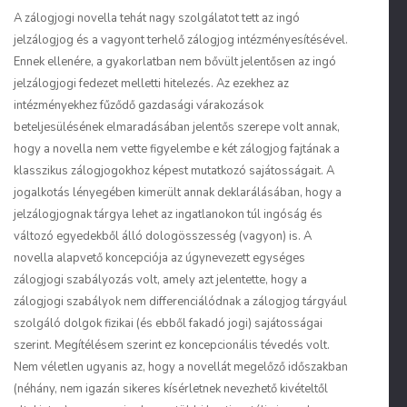
A zálogjogi novella tehát nagy szolgálatot tett az ingó
jelzálogjog és a vagyont terhelő zálogjog intézményesítésével.
Ennek ellenére, a gyakorlatban nem bővült jelentősen az ingó
jelzálogjogi fedezet melletti hitelezés. Az ezekhez az
intézményekhez fűződő gazdasági várakozások
beteljesülésének elmaradásában jelentős szerepe volt annak,
hogy a novella nem vette figyelembe e két zálogjog fajtának a
klasszikus zálogjogokhoz képest mutatkozó sajátosságait. A
jogalkotás lényegében kimerült annak deklarálásában, hogy a
jelzálogjognak tárgya lehet az ingatlanokon túl ingóság és
változó egyedekből álló dologösszesség (vagyon) is. A
novella alapvető koncepciója az úgynevezett egységes
zálogjogi szabályozás volt, amely azt jelentette, hogy a
zálogjogi szabályok nem differenciálódnak a zálogjog tárgyául
szolgáló dolgok fizikai (és ebből fakadó jogi) sajátosságai
szerint. Megítélésem szerint ez koncepcionális tévedés volt.
Nem véletlen ugyanis az, hogy a novellát megelőző időszakban
(néhány, nem igazán sikeres kísérletnek nevezhető kivételtől