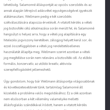
lehetőség. Salamonné álláspontját az opciós szerződés és az
annak alapján létrejövő adásvétel egységességével igyekszik
alátámasztani, Wellmann pedig e két szerződés
szétválasztására alapozza érvelését. A vitatott kérdés a vételi
jog biztosítéki célú alkalmazása során merült fel, és Salamonné
hangsúlyt is helyez arra, hogy a vételi jog alapítására egy
hitelezési jogviszony keretében, zálogjog helyett kerül sor, és
ezzel összefüggésben a vételi jog rendeltetésellenes
használatát állapítja meg, Wellmann szerint azonban a vételi
jog megítélése során nem releváns a biztosítéki cél. Az előbbi
formális, konzervatív, az utóbbi kreatív, aktivista
szerepfelfogásként jellemezhető.
Úgy gondolom, hogy bár Wellmann álláspontja világosabbnak
és következetesebbnek tűnik, tartalmilag Salamonné áll
közelebb a probléma valós megoldásához. Ez a cikk azonban
nem elsősorban a két vélemény valamelyike melletti
állásfoglalás szándékával íródott, hanem a vitatott kérdés