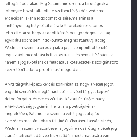
felfogásából fakad. Míg Salamonné szerint a bíróságnak a
többnyire kiszolgáltatott helyzetben lévő adós védelme
érdekében, akár a jogdogmatika sérelme árán is a
méltányosság helyreállítására kell törekednie (különös
tekintettel arra, hogy az adott kérdésben „jogdogmatikailag
egyik álláspont sem indokolható meg hibátlanul"), addig
Wellmann szerint a bíróságnak a jogi szempontból lehető
legtisztább megoldást kell választania, és nem a bíróságnak,
hanem a jogalkotásnak a feladata „a kötelezettek kiszolgáltatott
helyzetéből adódó problémák" megoldása.
A vita tárgyát képező kérdés konkrétan az, hogy a vételi jogot
engedő szerződés megtámadható-e a vétel tárgyát képező
dolog forgalmi értéke és vételára közötti feltűnően nagy
értékkülönbség jogcímén. Fenti „ars poeticájukénak
megfelelően, Salamonné szerint a vételi jogot alapító
szerződés megtámadható feltűnő értékaránytalanság címén,
Wellmann szerint viszont ezen a jogcímen kizárólag a vételi jog
alapján létrejött adásvételi szerződés megtámadására van