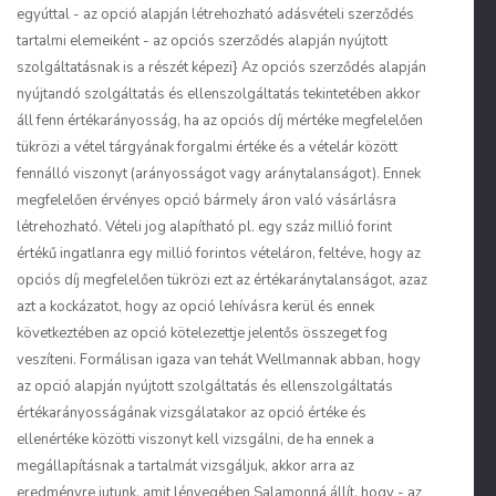
egyúttal - az opció alapján létrehozható adásvételi szerződés
tartalmi elemeiként - az opciós szerződés alapján nyújtott
szolgáltatásnak is a részét képezi} Az opciós szerződés alapján
nyújtandó szolgáltatás és ellenszolgáltatás tekintetében akkor
áll fenn értékarányosság, ha az opciós díj mértéke megfelelően
tükrözi a vétel tárgyának forgalmi értéke és a vételár között
fennálló viszonyt (arányosságot vagy aránytalan­ságot). Ennek
megfelelően érvényes opció bármely áron való vásárlásra
létrehozható. Vételi jog alapítható pl. egy száz millió forint
értékű ingatlanra egy millió forintos vételáron, feltéve, hogy az
opciós díj megfelelően tükrözi ezt az értékaránytalanságot, azaz
azt a kockázatot, hogy az opció lehívásra kerül és ennek
következtében az opció kötelezettje jelentős összeget fog
veszíteni. Formálisan igaza van tehát Wellmannak abban, hogy
az opció alapján nyújtott szolgáltatás és ellenszolgáltatás
értékarányosságának vizsgálatakor az opció értéke és
ellenértéke közötti viszonyt kell vizsgálni, de ha ennek a
megállapításnak a tartalmát vizsgáljuk, akkor arra az
eredményre jutunk, amit lényegében Salamonná állít, hogy - az