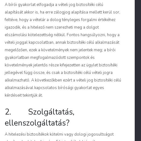
A bírói gyakorlat elfogadja a vételi jog biztosítéki célú
alapítását akkor is, ha erre zálogjog alapítása mellett kerül sor,
feltéve, hogy a vételár a dolog tényleges forgalmi értékéhez
igazodik, és a hitelező nem szerezheti meg a dolgot
elszámolási kötelezettség nélkül. Fontos hangsúlyozni, hogy a
vételi joggal kapcsolatban, annak biztosítéki célú alkalmazását
megelőzően, ezek a követelmények nem jelentek meg; a bírói
gyakorlatban megfogalmazódott szempontok és
követelmények jelentős része kifejezetten az ügylet biztosítéki
jellegével függ össze, és csak a biztosítéki célú vételi jogra
alkalmazható. A következőkben ezért a vételi jog biztosítéki célú
alkalmazásával kapcsolatos bírósági gyakorlat egyes
kérdéseit tekintjük át.
2. Szolgáltatás,
ellenszolgáltatás?
A hitelezési biztosítékok kötelmi vagy dologi jogosultságot