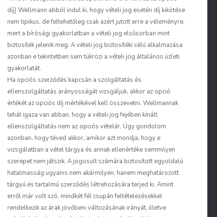
díj} Wellmann abból indul ki, hogy vételi jog esetén díj kikötése
nem tipikus, de feltehetőleg csak azért jutott erre a véleményre,
mert a bírósági gyakorlatban a vételi jog elsősorban mint
biztosíték jelenik meg. A vételi jog biztosítéki célú alkalmazása
azonban e tekintetben sem tükrözi a vételi jog általános üzleti
gyakorlatát.
Ha opciós szerződés kapcsán a szolgáltatás és
ellenszolgáltatás arányosságát vizsgáljuk, akkor az opció
értékét az opciós díj mértékével kell összevetni. Wellmannak
tehát igaza van abban, hogy a vételi jog fejében kínált
ellenszolgáltatás nem az opciós vételár. Úgy gondolom
azonban, hogy téved akkor, amikor azt mondja, hogy e
vizsgálatban a vétel tárgya és annak ellenértéke semmilyen
szerepet nem játszik. A jogosult számára biztosított egyoldalú
hatalmasság ugyanis nem akármilyen, hanem meghatározott
tárgyú és tartalmú szerződés létrehozására terjed ki. Amint
erről már volt szó, mindkét fél csupán feltételezésekkel
rendelkezik az árak jövőbeni változásának irányát, illetve