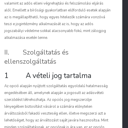
valamint az adós elleni végrehajtási és felszámolási eljárás
alól. Emellett a bírósági gyakorlatban előforduló esetek alapján
az is megállapítható, hogy egyes hitelezők számára vonzóvá
teszi e jogintézmény alkalmazását az is, hogy az adós
jogszabályi védelme sokkal alacsonyabb fokú, mint zálogjog
alkalmazása esetén lenne.
II. Szolgáltatás és
ellenszolgáltatás
1 A vételi jog tartalma
Az opció alapján nyújtott szolgáltatás egyoldalú hatalmasság
engedésében áll, amelynek alapján a jogosult az adásvételi
szerződést létrehozhatja. Az opciós jog megszerzője
lényegében biztosítást vásárol a számára előnytelen
árváltozásból fakadó veszteség ellen, illetve megszerzi azt a
lehetőséget, hogy az árváltozást saját javára hasznosítsa. Mint
minden szolgáltatásnak, az opciónak is ára van, ez az opciós