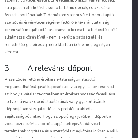
azonnali ügyletek esetén. Erre leginkább akkor van lehetőség,
ha a piacon elérhetők hasonló tartalmú opciók, és azok árai
összehasonlíthatóak. Tudomásom szerint vételi jogot alapító
szerződés érvénytelenségének feltűnő értékaránytalanság
címén való megállapítására irányuló kereset - a biztosítéki célú
alkalmazás körén kívül - nem is került a bíróság elé, és
remélhetőleg a bíróság mértéktartóan ítélne meg egy ilyen
kérdést.
3. A releváns időpont
A szerződés feltűnő értékaránytalanságon alapuló
megtámadhatóságával kapcsolatos vita egyik alkérdése volt
az, hogy a vételár tekintetében az értékarányosság fennállása,
illetve hiánya az opció alapításának vagy gyakorlásának
időpontjában vizsgálandó-e. A probléma abból a
sajátosságból fakad, hogy az opció egy jövőbeni időpontra
vonatkozik, ezért az opció alapján létrejövő adásvétel
tartalmának rögzítése és a szerződés megkötése időben elválik