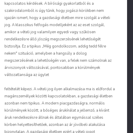
kapcsolatos kérdések. A bírósági gyakorlatból és a
szakirodalomból is úgy tűnik, hogy jogászi körökben nem
igazán ismert, hogy a gazdasági életben mire szolgál a vételi
jog. A klasszikus felfogás modelljeként az az eset szolgál,
amikor a vételi jog valamilyen egyedi vagy szűkösen
rendelkezésre álló jószág megszerzésének lehetőségét
biztosítja. Ez a tipikus „Még gondolkozom, addig tedd félre
nekem" szituáció, amelyben a hangsúly a dolog
megszerzésének a lehetőségén van, a felek nem számolnak az
árviszonyok változásával, pontosabban a körülmények
változatlansága az ügylet
feltételét képezi. A vételi jog ilyen alkalmazása ma is előfordul a
magánszemélyek közötti kapcsolatokban, a gazdasági életben
azonban nem tipikus. A modern piacgazdaságra, normális
körülmények között, a bőséges árukínálat a jellemző, a kívánt
áruk rendelkezésre állnak és általában egymással széles
körben helyettesíthetőek, azonban az ár jövőbeli alakulása
bizonytalan. A gazdasági életben ezért a vételi jogot