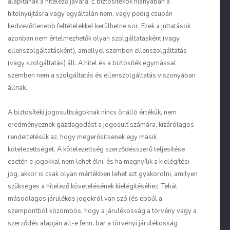
alapítanak a hitelező javára. E biztosítékok hiányában a
hitelnyújtásra vagy egyáltalán nem, vagy pedig csupán
kedvezőtlenebb feltételekkel kerülhetne sor. Ezek a juttatások
azonban nem értelmezhetők olyan szolgáltatásként (vagy
ellenszolgáltatásként), amellyel szemben ellenszolgáltatás
(vagy szolgáltatás) áll. A hitel és a biztosíték egymással
szemben nem a szolgáltatás és ellenszolgáltatás viszonyában
állnak.
A biztosítéki jogosultságoknak nincs önálló értékük, nem
eredményeznek gazdagodást a jogosult számára, kizárólagos
rendeltetésük az, hogy megerősítsenek egy másik
kötelezettséget. A kötelezettség szerződésszerű teljesítése
esetén e jogokkal nem lehet élni, és ha megnyílik a kielégítési
jog, akkor is csak olyan mértékben lehet azt gyakorolni, amilyen
szükséges a hitelező követelésének kielégítéséhez. Tehát
másodlagos járulékos jogokról van szó (és ebből a
szempontból közömbös, hogy a járulékosság a törvény vagy a
szerződés alapján áll-e fenn, bár a törvényi járulékosság