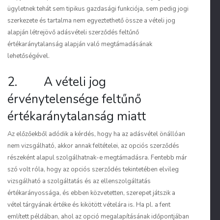
ügyletnek tehát sem tipikus gazdasági funkciója, sem pedig jogi
szerkezete és tartalma nem egyeztethető össze a vételi jog
alapján létrejövő adásvételi szerződés feltűnő
értékaránytalanság alapján való megtámadásának
lehetőségével.
2. A vételi jog
érvénytelensége feltűnő
értékaránytalanság miatt
Az előzőekből adódik a kérdés, hogy ha az adásvétel önállóan
nem vizsgálható, akkor annak feltételei, az opciós szerződés
részeként alapul szolgálhatnak-e megtámadásra. Fentebb már
szó volt róla, hogy az opciós szerződés tekintetében elvileg
vizsgálható a szolgáltatás és az ellenszolgáltatás
értékarányossága, és ebben közvetetten, szerepet játszik a
vétel tárgyának értéke és kikötött vételára is. Ha pl. a fent
említett példában, ahol az opció megalapításának időpontjában