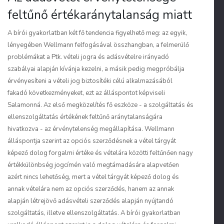
feltűnő értékaránytalanság miatt
A bírói gyakorlatban két fő tendencia figyelhető meg: az egyik,
lényegében Wellmann felfogásával összhangban, a felmerülő
problémákat a Ptk. vételi jogra és adásvételre irányadó
szabályai alapján kívánja kezelni, a másik pedig megpróbálja
érvényesíteni a vételi jog biztosítéki célú alkalmazásából
fakadó következményeket, ezt az álláspontot képviseli
Salamonná. Az első megközelítés fő eszköze - a szolgáltatás és
ellenszolgáltatás értékének feltűnő aránytalanságára
hivatkozva - az érvénytelenség megállapítása. Wellmann
álláspontja szerint az opciós szerződésnek a vétel tárgyát
képező dolog forgalmi értéke és vételára közötti feltűnően nagy
értékkülönbség jogcímén való megtámadására alapvetően
azért nincs lehetőség, mert a vétel tárgyát képező dolog és
annak vételára nem az opciós szerződés, hanem az annak
alapján létrejövő adásvételi szerződés alapján nyújtandó
szolgáltatás, illetve ellenszolgáltatás. A bírói gyakorlatban