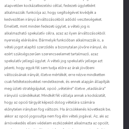
alapvetően kockázatkezelési céllal, fedezeti ügyletként
alkalmazzák: funkciója az, hogy segítségével kivédjék a
kedvezőtlen irányú árváltozásokból adódó veszteségeket.
Emellett, mint minden fedezeti ügylet, a vételi jog is
alkalmazható spekulatív célra, azaz az ilyen árváltozásokból
nyereség elérésére. Bármelyik funkcióban alkalmazzák is, a
vételi jogot alapító szerződés a bizonytalan jövőre irányul, és
ezért szükségszerűen szerencseelemet tartalmazó, azaz
spekulatív jellegű ügylet. A vételi jog spekulatív jellege azt
jelenti, hogy egyik fél sem tudja előre az árak jövőbeni
változásának irányát, illetve mértékét, erre nézve mindketten
csak feltételezésekkel rendelkeznek, és ennek alapján állapítják
meg üzleti stratégiájukat, opció „vételére" illetve „eladására"
irányuló szándékukat. Mindkét fél vállalja annak a kockázatát,
hogy az opció tárgyát képező dolog vételára számára
előnytelen irányban fog változni. Ha árcsökkenés következik be,
akkor az opció jogosultja nem fog élni vételi jogával. Az, aki az
árnövekedés elleni védelem eszközeként alkalmazta az opciót,