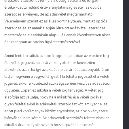
uralkodó álláspont szerint is a dolog vételára és forgalmi
értéke közötti feltűnő értékaránytalanság esetén az opciós
szerződés érvényes, de az adásvétel megtámadható.
Véleményem szerint ez az álláspont helytelen, mert az opciós
szerződés és az annak alapján létrejött adásvételi szerződés
mesterséges elszakításán alapul, és ennek következtében nincs
összhangban az opciós ügylet természetével.
Amint fentebb láttuk, az opció jogosultja abban az esetben fog
élni vételi jogával, ha az árviszonyok ehhez kedvezően
alakulnak, azaz, ha így az aktuális piaci árnál alacsonyabb áron
tudja megvenni a vagyontárgyat. Ha tehát a jogosult él a vételi
jogával, akkor a kötelezett szükségszerűen veszít az adásvételi
ügyleten. Éppen ez alkotja a vételi jog lényegét. A vételi jog
alapítója azt vállalja, hogy ha a másik fél él a vételi jogával,
olyan feltételekkel is adásvételi szerződést köt, amilyennel az
adott piaci körülmények között egyébként, az opció kényszere
hiányában, nem kötne. Az adásvételi szerződés feltételeinek az
aktuális árviszonyokhoz való hozzáigazítása az opciót