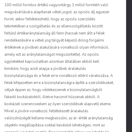
100 millió forintos értékű vagyontárgy 1 millió forintért való
megvásárlására alapítanak vételi jogot, az opciós díj egyezer
forint, akkor feltételezhető, hogy az opciós szerződés
tekintetében a szolgáltatás és az ellenszolgáltatás között
feltűnő értékaránytalanság áll fenn (hacsak nem állt a felek
rendelkezésére a vételi jog tárgyát képező dolog forgalmi
értékének a jövőbeli alakulására vonatkozó olyan információ,
amely ezt az aránytalanságot megszüntette). Az opciós
ügyletekkel kapcsolatban azonban általában abból kell
kiindulni, hogy azok alapja a jövőbeli áralakulás
bizonytalansága és a felek erre vonatkozó eltérő várakozása. A
felek kifejezetten erre a bizonytalanságra építik a szerződésüket,
céljuk éppen az, hogy védekezzenek e bizonytalanságból
fakadó kockázatoktól, illetve hasznot húzzanak abból. A
kockázati szerencseelem az ilyen szerződések alapvető eleme.
Mivel a jövőre vonatkozó, feltételezett áralakulás
valószínűségét kellene megbecsülni, az ár-érték aránytalanság
objektív megállapítása sokkal kevésbé lehetséges, mint az