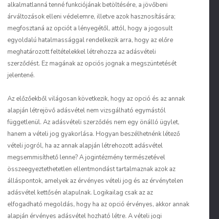
alkalmatlanná tenné funkciójának betöltésére, a jövőbeni
árváltozások elleni védelemre, illetve azok hasznosítására;
megfosztaná az opciót a lényegétől, attól, hogy a jogosult
egyoldalú hatalmassággal rendelkezik arra, hogy az előre
meghatározott feltételekkel létrehozza az adásvételi
szerződést. Ez ma­gának az opciós jognak a megszüntetését
jelentené.
Az előzőekből világosan következik, hogy az opció és az annak
alapján létrejövő adásvétel nem vizsgálható egymástól
függetlenül. Az adásvételi szerződés nem egy önálló ügylet,
hanem a vételi jog gyakorlása. Hogyan beszélhetnénk létező
vételi jogról, ha az annak alapján létrehozott adásvétel
megsemmisíthető lenne? A jogintézmény természetével
összeegyeztethetetlen ellentmondást tartalmaznak azok az
álláspontok, amelyek az érvényes vételi jog és az érvénytelen
adásvétel kettősén alapulnak. Logikailag csak az az
elfogadható megoldás, hogy ha az opció érvényes, akkor annak
alapján érvényes adásvétel hozható létre. A vételi jogi