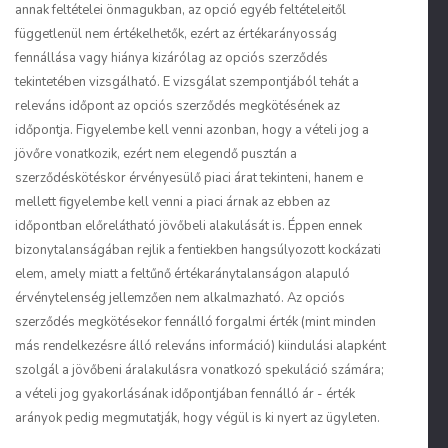
annak feltételei önmagukban, az opció egyéb feltételeitől
függetlenül nem értékelhetők, ezért az értékarányosság
fennállása vagy hiánya kizárólag az opciós szerződés
tekintetében vizsgálható. E vizsgálat szempontjából tehát a
releváns időpont az opciós szerződés megkötésének az
időpontja. Figyelembe kell venni azonban, hogy a vételi jog a
jövőre vonatkozik, ezért nem elegendő pusztán a
szerződéskötéskor érvényesülő piaci árat tekinteni, hanem e
mellett figyelembe kell venni a piaci árnak az ebben az
időpontban előrelátható jövőbeli alakulását is. Éppen ennek
bizonytalanságában rejlik a fentiekben hangsúlyozott kockázati
elem, amely miatt a feltűnő értékaránytalanságon alapuló
érvénytelenség jellemzően nem alkalmazható. Az opciós
szerződés megkötésekor fennálló forgalmi érték (mint minden
más rendelkezésre álló releváns információ) kiindulási alapként
szolgál a jövőbeni áralakulásra vonatkozó spekuláció számára;
a vételi jog gyakorlásának időpontjában fennálló ár - érték
arányok pedig megmutatják, hogy végül is ki nyert az ügyleten.