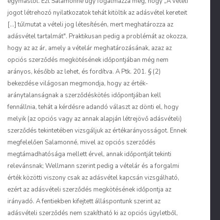
egymástól. Ezt Salamonné úgy fogalmazza meg, hogy „A vételi
jogot létrehozó nyilatkozatok tehát kitöltik az adásvétel kereteit
[...] túlmutat a vételi jog létesítésén, mert meghatározza az
adásvétel tartalmát". Praktikusan pedig a problémát az okozza,
hogy az az ár, amely a vételár meghatározásának, azaz az
opciós szerződés megkötésének időpontjában még nem
arányos, később az lehet, és fordítva. A Ptk. 201. § (2)
bekezdése világosan megmondja, hogy az érték­
aránytalanságnak a szerződéskötés időpontjában kell
fennállnia, tehát a kérdésre adandó választ az dönti el, hogy
melyik (az opciós vagy az annak alapján létrejövő adásvételi)
szerződés tekintetében vizsgáljuk az értékarányosságot. Ennek
megfelelően Salamonné, mivel az opciós szerződés
megtámadhatósága mellett érvel, annak időpontját tekinti
relevánsnak; Wellmann szerint pedig a vételár és a forgalmi
érték közötti viszony csak az adásvétel kapcsán vizsgálható,
ezért az adásvételi szerződés megkötésének időpontja az
irányadó. A fentiekben kifejtett álláspontunk szerint az
adásvételi szerződés nem szakítható ki az opciós ügyletből,