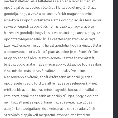
mértékét illetően, és e feltételezés alapján állapítják meg az
opció díját és az opciós vételárat. Ha az opciót nyújtó fél azt
gondolja, hogy a vevő által kínált vételár magasabb, mint
amekkora az opció időtartama alatt a dolog piaci ára lesz, akkor
szívesen engedi az opciót és nem is szab túl nagy árat érte,
hiszen azt gondolja, hogy kicsi a valószínűsége annak, hogy az
opciót ténylegesen lehívják, és veszteséget szenved el rajta.
Ellenkező esetben viszont, ha azt gondolja, hogy a kínált vételár
alacsonyabb, mint a várható piaci ár, akkor jelentősnek értékeli
az opció engedésével elszenvedhető veszteség kockázatát,
tehát az opció árát ehhez a magasabb kockázathoz fogja szabni.
Azaz minden más tényezőt változatlannak véve, minél
alacsonyabb a vételár, annál értékesebb az opció (eladási
opció esetén pedig fordítva áll fen ez az összefüggés). Minél
értékesebb az opció, azaz minél nagyobb kockázatot vállal a
kötelezett, annál magasabb az opciós díj. Igaz, hogy a dolgot
nem közvetlenül az opció, hanem az adásvételi szerződés
alapján kell szolgáltatni, és a vételárat is csak az adásvételi
szerződés alapján kell megfizetni, azonban ez a két elem