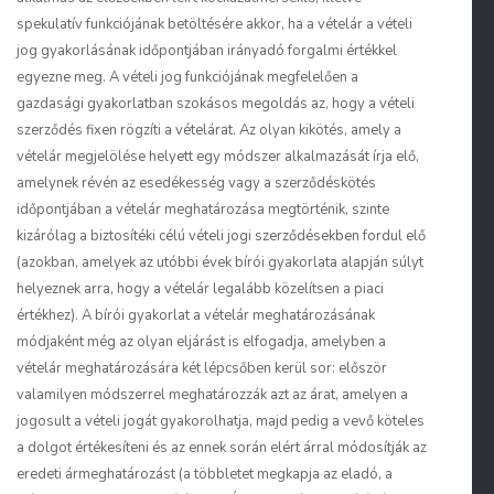
spekulatív funkciójának betöltésére akkor, ha a vételár a vételi
jog gyakorlásának időpontjában irányadó forgalmi értékkel
egyezne meg. A vételi jog funkciójának megfelelően a
gazdasági gyakorlatban szokásos megoldás az, hogy a vételi
szerződés fixen rögzíti a vételárat. Az olyan kikötés, amely a
vételár megjelölése helyett egy módszer alkalmazását írja elő,
amelynek révén az esedékesség vagy a szerződéskötés
időpontjában a vételár meghatározása megtörténik, szinte
kizárólag a biztosítéki célú vételi jogi szerződésekben fordul elő
(azokban, amelyek az utóbbi évek bírói gyakorlata alapján súlyt
helyeznek arra, hogy a vételár legalább közelítsen a piaci
értékhez). A bírói gyakorlat a vételár meghatározásának
módjaként még az olyan eljárást is elfogadja, amelyben a
vételár meghatározására két lépcsőben kerül sor: először
valamilyen módszerrel meghatározzák azt az árat, amelyen a
jogosult a vételi jogát gyakorolhatja, majd pedig a vevő köteles
a dolgot értékesíteni és az ennek során elért árral módosítják az
eredeti ármeghatározást (a többletet megkapja az eladó, a