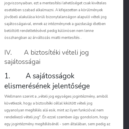
jogviszonyaiban, ezt a mentesítési lehetőséget csak kivételes
esetekben szabad alkalmazni. A kifejezetten a körülmények
jövőbeli alakulása körüli bizonytalanságon alapuló vételi jog
sajátosságaival, ennek az intézménynek a gazdasági életben
betöltött rendeltetésével pedig különösen nem lenne
összhangban az árváltozás miatti mentesítés .
IV. A biztosítéki vételi jog
sajátosságai
1. A sajátosságok
elismerésének jelentősége
Wellmann szerint a „vételi jog egységes jogintézmény, amiből
következik, hogy a biztosítéki céllal kikötött vételi jog
ugyanolyan megítélés alá esik, mint az ilyen funkcióval nem
rendelkező vételi jog". Én ezzel szem­ben úgy gondolom, hogy
egy jogintézmény megítélésénél - sem általában, sem pedig az