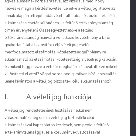
egyes elemeinek körbejárásával azt vizsgálja meg, hogy
helyes-e maga a kérdésfelvetés. Lehet-e a vételi jog, illetve az
annak alapján létrejött adásvétel - általában és biztosítéki célú
alkalmazása esetén különösen - a feltűnő értékaránytalanság
címén érvénytelen? Összeegyeztethető-e a feltűnő
értékaránytalanság hiányára vonatkozó követelmény a bírói
gyakorlat által a biztosítéki célú vételi jog esetén
megfogalmazott elszámolási kötelezettséggel? Mennyire
alkalmazható az elszámolási kötelezettség a vételi jog kapcsán,
és miként függ össze a vételár meghatározásával, illetve miként
különíthető el attól? Végső soron pedig: milyen bírói hozzáállás
lenne kívánatos a vételi jog biztosítéki célú alkalmazásához?
I. A vételi jog funkciója
A vételi jog rendeltetésének tisztázása nélkül nem
válaszolhatók meg sem a vételi jog biztosítéki célú
alkalmazásával kapcsolatos kérdések, sem pedig a feltűnő
értékaránytalansággal és a körülmények változásával