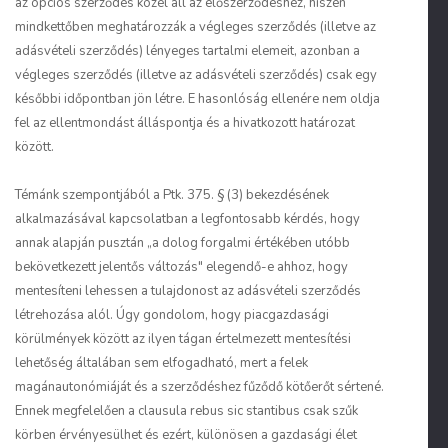
az opciós szerződés közel áll az előszerződéshez, hiszen
mindket­tőben meghatározzák a végleges szerződés (illetve az
adásvételi szerződés) lényeges tartalmi elemeit, azonban a
végleges szerződés (illetve az adásvételi szerződés) csak egy
későbbi időpontban jön létre. E hasonlóság ellenére nem oldja
fel az ellentmondást álláspontja és a hivatkozott határozat
között.
Témánk szempontjából a Ptk. 375. § (3) bekezdésének
alkalmazásával kapcsolatban a legfontosabb kérdés, hogy
annak alapján pusztán „a dolog forgalmi értékében utóbb
bekövetkezett jelentős változás" elegendő-e ahhoz, hogy
mentesíteni lehessen a tulajdonost az adásvételi szerződés
létrehozása alól. Úgy gondolom, hogy piacgazdasági
körülmények között az ilyen tágan értelmezett mentesítési
lehetőség általában sem elfogadható, mert a felek
magánautonómiáját és a szerződéshez fűződő kötőerőt sértené.
Ennek megfelelően a clausula rebus sic stantibus csak szűk
körben érvényesülhet és ezért, különösen a gazdasági élet