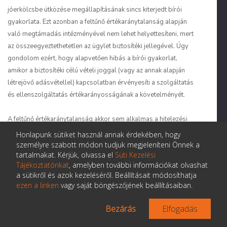
jóerkölcsbe ütközése megálla­pításának sincs kiterjedt bírói
gyakorlata. Ezt azonban a feltűnő értékaránytalanság alapján
való megtámadás intézményével nem lehet helyettesíteni, mert
az össze­egyeztethetetlen az ügylet biztosítéki jellegével. Úgy
gondolom ezért, hogy alapvetően hibás a bírói gyakorlat,
amikor a biztosítéki célú vételi joggal (vagy az annak alapján
létrejövő adásvétellel) kapcsolatban érvényesíti a szolgáltatás
és ellenszolgáltatás értékarányosságának a követelményét.
A feltűnő értékaránytalanság akkor sem alkalmas a hitelezési
biztosítékokkal kapcsolatos sérelmek orvoslására, ha az ilyen
Honlapunk sütiket használ annak érdekében, hogy
címen való megtámadással kapcsolatos fentiekben tárgyalt
személyre szabott módon tudjuk megjeleníteni Önnek a
tartalmakat. Kérjük, olvassa el
Süti Kezelési
aggályoktól el is tekin­tünk. Az érvénytelenség e címen való
Tájékoztatónkat
, amelyben további információkat olvashat
megállapítása a szerződéses szabadságból fakadó alku
a sütikről és azok kezeléséről. Beállításait módosíthatja
eredményének tiszteletben tartásán alapuló korlátozott
ezen a linken
vagy saját böngészőjének beállításaiban.
mértékű bírói beavatkozást tesz lehetővé, amely nem pótolja a
tényleges elszámolást. A feltűnő értékaránytalanság hiányára,
Bezárás
Elfogadás
illetve az elszámolási kötelezettség fennállására vonatkozó