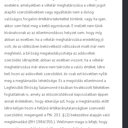
esetekre, amelyekben a vételár meghatározása a vételi jogot
alapító szerződésekben vagy egyáltalán nem a dolog
valóságos forgalmi értékére tekintettel történik, vagy ha igen,
akkor sem felel meg a kettő egymásnak. E mellett nem tűnik
kívánatosnak az az ellentmondásos helyzet sem, hogy míg
abban az esetben, ha a vételár meghatározása eredetileg jó
volt, de az időközben bekövetkező változások miatt már nem
megfelelő, a bíróság megakadályozhatja az adásvételi
szerződés létrejöttét, abban az esetben viszont, ha a vételár
meghatározása már eleve nem tükrözte a valós értéket, létre
kell hozni az adásvételi szerződést, és csak ezt követően nyílik
meg a megtámadás lehetősége. Ez a megoldás ellentmond a
Legfelsőbb Bíróság Salamonné írásában hivatkozott ítéletében
foglaltaknak is, amely az előszerződéssel kapcsolatban éppen
annak érdekében,; hogy elkerülje azt, hogy a megtámadás előtt
létre kelljen hozni a feltűnő értékaránytalanságban szenvedő
szerződést, megengedi a Ptk. 201. § (2) bekezdése alapján való
megtámadást (BH 1984/355.). Wellmann maga is kifejti, hogy