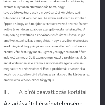
hiányt viszont meg kell térítenie). Érdekes módon a bíróság
szemet hunyt azon ellentmondás felett, hogy
továbbértékesítésre csak a megvásárlást követően, az új
tulajdonos által kerülhet sor. Az elbírálandó kérdés azonban
éppen az, hogy az ő tulajdonszerzésére vezető szerződés nem
volt-e érvénytelen az abban szereplő vételárra tekintettel. A
tulajdonjog átszállása a kockázatviselés átszállásával is jár,
amellyel ellenkezik az a megoldás, hogy a további értékesítés
eredményének függvényében visszamenőleg módosítsák az
eredeti vételárat. Egy másik, ugyanilyen ügyben hozott ítélet
indokolása megpróbál szembenézni ezzel a problémával, és
ennek érdekében az elszámolási kötelezettséget a vételár-
meghatározás részévé teszi. Ezek a problémák átvezetnek a
vételi jog biztosítéki célú alkalmazásának speciális kérdéseihez,
amelyeket a későbbiekben tárgyaljuk.
III. A bírói beavatkozás korlátai
Az adásvétel érvénytelensége