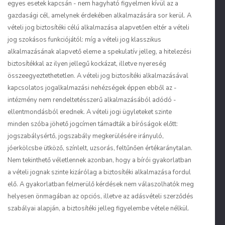
egyes esetek kapcsán - nem hagyható figyelmen kívül az a
gazdasági cél, amelynek érdekében alkalmazására sor kerül. A
vételi jog biztosítéki célú alkalmazása alapvetően eltér a vételi
jog szokásos funkciójától: míg a vételi jog klasszikus
alkalmazásának alapvető eleme a spekulatív jelleg, a hitelezési
biztosítékkal az ilyen jellegű kockázat, illetve nyereség
összeegyeztethetetlen. A vételi jog biztosítéki alkalmazásával
kapcsolatos jogalkalmazási nehézségek éppen ebből az -
intézmény nem rendeltetésszerű alkalmazásából adódó -
ellentmondásból erednek. A vételi jogi ügyleteket szinte
minden szóba jöhető jogcímen támadták a bíróságok előtt:
jogszabálysértő, jogszabály megkerülésére irányuló,
jóerkölcsbe ütköző, színlelt, uzsorás, feltűnően értékaránytalan.
Nem tekinthető véletlennek azonban, hogy a bírói gyakorlatban
a vételi jognak szinte kizárólag a biztosítéki alkalmazása fordul
elő. A gyakorlatban felmerülő kérdések nem válaszolhatók meg
helyesen önmagában az opciós, illetve az adásvételi szerződés
szabályai alapján, a biztosítéki jelleg figyelembe vétele nélkül.