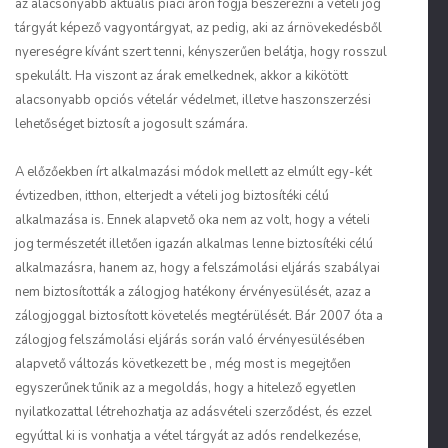
az alacsonyabb aktuális piaci áron fogja beszerezni a vételi jog
tárgyát képező vagyontárgyat, az pedig, aki az árnövekedésből
nyereségre kívánt szert tenni, kényszerűen belátja, hogy rosszul
spekulált. Ha viszont az árak emelkednek, akkor a kikötött
alacsonyabb opciós vételár védelmet, illetve haszonszerzési
lehetőséget biztosít a jogosult számára.
A előzőekben írt alkalmazási módok mellett az elmúlt egy-két
évtizedben, itthon, elterjedt a vételi jog biztosítéki célú
alkalmazása is. Ennek alapvető oka nem az volt, hogy a vételi
jog természetét illetően igazán alkalmas lenne biztosítéki célú
alkalmazásra, hanem az, hogy a felszámolási eljárás szabályai
nem biztosították a zálogjog hatékony érvényesülését, azaz a
zálogjoggal biztosított követelés megtérülését. Bár 2007 óta a
zálogjog felszámolási eljárás során való érvényesülésében
alapvető változás következett be , még most is megejtően
egyszerűnek tűnik az a megoldás, hogy a hitelező egyetlen
nyilatkozattal létrehozhatja az adásvételi szerződést, és ezzel
egyúttal ki is vonhatja a vétel tárgyát az adós rendelkezése,