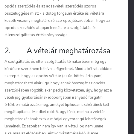
opciós szerződés és az adásvételi szerződés szoros
összefüggése miatt - a dolog forgalmi értéke és vételára
közötti viszony meghatározó szerepet játszik abban, hogy az
opciós szerződés alapján fennáll-e a szolgáltatás és
ellenszolgáltatás értékarányossága.
2. A vételár meghatározása
A szolgáltatás és ellenszolgáltatás témakörében még egy
kérdésre szeretném felhívni a figyelmet. Mind a két vitacikkben
szerepel, hogy az opciós vételár (az ún. kötési árfolyam)
meghatározható akár úgy, hogy annak összegét az opciós
szerződésben rögzítik, akár pedig közvetetten, úgy, hogy azt a
vételi jog gyakorlásának időpontjában irányadó forgalmi
értékben határozzák meg, amelyet tipikusan szakértőnek kell
megállapítania. Mindkét cikkből úgy tűnik, mintha a vételár
meghatározásának ezek a módjai egyenrangú lehetőségek
lennének. Ez azonban nem így van, a vételi jog nem lenne
alkalmas az előzőekben leírt kockázatmérséklő, illetve