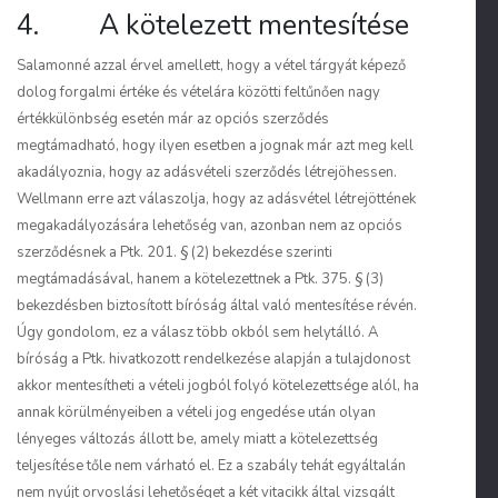
4. A kötelezett mentesítése
Salamonné azzal érvel amellett, hogy a vétel tárgyát képező
dolog forgalmi értéke és vételára közötti feltűnően nagy
értékkülönbség esetén már az opciós szerződés
megtámadható, hogy ilyen esetben a jognak már azt meg kell
akadályoznia, hogy az adásvételi szerződés létrejöhessen.
Wellmann erre azt válaszolja, hogy az adásvétel létrejöttének
megakadályozására lehetőség van, azonban nem az opciós
szerződésnek a Ptk. 201. § (2) bekezdése szerinti
megtámadásával, hanem a kötelezettnek a Ptk. 375. § (3)
bekezdésben biztosított bíróság által való mentesítése révén.
Úgy gondolom, ez a válasz több okból sem helytálló. A
bíróság a Ptk. hivatkozott rendelkezése alapján a tulajdonost
akkor mentesítheti a vételi jogból folyó kötelezettsége alól, ha
annak körülményeiben a vételi jog engedése után olyan
lényeges változás állott be, amely miatt a kötelezettség
teljesítése tőle nem várható el. Ez a szabály tehát egyáltalán
nem nyújt orvoslási lehetőséget a két vitacikk által vizsgált