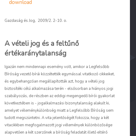
download
Gazdaság és Jog, 2009/2. 2-10. o.
A vételi jog és a feltűnő
értékaránytalanság
Igazán nem mindennapi esemény volt, amikor a Legfelsőbb
Bíróság vezető bírái közzétették egymással vitatkozó cikkeiket,
és egybehangzóan megállapították azt, hogy a vételi jog
biztosítéki célú alkalmazása terén - elsősorban a hiányos jogi
szabályozás, de részben az eddigi megengedő bírói gyakorlat
következtében is - jogalkalmazási bizonytalanság alakult ki,
amelyet véleménykülönbség miatt a Legfelsőbb Bíróság sem
tudott megszüntetni. A vita jelentőségét fokozza, hogy a két
vitacikkben megfogalmazott jogi vélemények különbözősége
alapvetően a két szerzőnek a bíróság feladatát illető eltérő