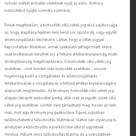
nyilván sokkal erősebb védelmet nyújt az adós, illetve a
biztosítékot nyújtó személy számára).
Ennek megfelelően, a biztosítéki célú vételi jog első sajátossága
az, hogy alapítása fejében nem kerül sor opciós díj, vagy egyéb
ellenszolgáltatás kikötésére. Láttuk, hogy a vételi joggal
kapcsolatban általában, annak spekulatív jellege miatt, eleve
csak kivételesen kerülhet sor a feltűnő értékaránytalanság miatti
érvénytelenség megállapítására. A biztosítéki célú vételi jog
esetében - mint minden más biztosíték esetében - viszont
fogalmilag kizárt a szolgáltatás és ellenszolgáltatás
értékarányának a vizs­gálata és a feltűnő értékaránytalanságára
alapozott meg­támadás. Az érvényes biztosítéki célú vételi jog
alapján létrejött adásvétel pedig, akárcsak az egyéb, üzleti célú
vételi jog esetében, szintén nem támadható meg, hiszen az nem
más, mint egy érvényes jog gyakorlása. Egyes jogokban
találkozhatunk a túlbiztosítás tilalmával, illetve van olyan jog is,
amelyben a túlbiztosítás a jóerkölcsbe ütköző ügyletnek
minősül. Nálunk nincs túlbiztosítás tilalma, és a szerződések