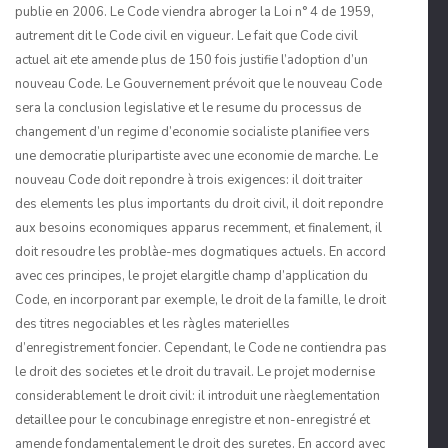
publie en 2006. Le Code viendra abroger la Loi n° 4 de 1959,
autrement dit le Code civil en vigueur. Le fait que Code civil
actuel ait ete amende plus de 150 fois justifie l’adoption d’un
nouveau Code. Le Gouvernement prévoit que le nouveau Code
sera la conclusion legislative et le resume du processus de
changement d’un regime d’economie socialiste planifiee vers
une democra­tie pluripartiste avec une economie de marche. Le
nouveau Code doit repondre à trois exigences: il doit traiter
des elements les plus importants du droit civil, il doit repondre
aux besoins economiques apparus recemment, et finalement, il
doit resoudre les problàe-mes dogmatiques actuels. En accord
avec ces principes, le projet elargitle champ d’appli­cation du
Code, en incorporant par exemple, le droit de la famille, le droit
des titres negociables et les ràgles materielles
d’enregistrement foncier. Cependant, le Code ne contiendra pas
le droit des societes et le droit du travail. Le projet modernise
consider­ablement le droit civil: il introduit une ràeglementation
detaillee pour le concubinage enregistre et non-enregistré et
amende fondamentalement le droit des suretes. En accord avec