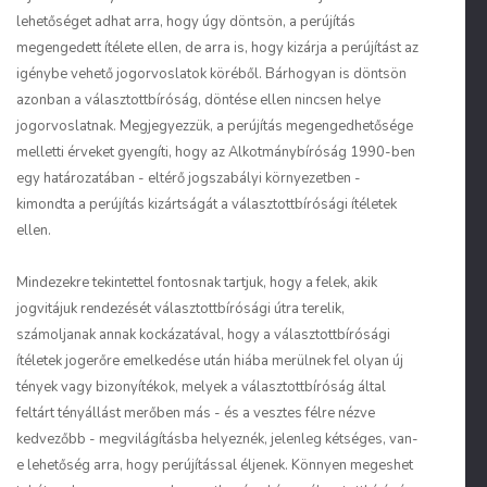
lehetőséget adhat arra, hogy úgy döntsön, a perújítás
megengedett ítélete ellen, de arra is, hogy kizárja a perújítást az
igénybe vehető jogorvoslatok köréből. Bárhogyan is döntsön
azonban a választottbíróság, döntése ellen nincsen helye
jogorvoslatnak. Megjegyezzük, a perújítás megengedhetősége
melletti érveket gyengíti, hogy az Alkotmánybíróság 1990-ben
egy határozatában - eltérő jogszabályi környezetben -
kimondta a perújítás kizártságát a választottbírósági ítéletek
ellen.
Mindezekre tekintettel fontosnak tartjuk, hogy a felek, akik
jogvitájuk rendezését választottbírósági útra terelik,
számoljanak annak kockázatával, hogy a választottbírósági
ítéletek jogerőre emelkedése után hiába merülnek fel olyan új
tények vagy bizonyítékok, melyek a választottbíróság által
feltárt tényállást merőben más - és a vesztes félre nézve
kedvezőbb - megvilágításba helyeznék, jelenleg kétséges, van-
e lehetőség arra, hogy perújítással éljenek. Könnyen megeshet