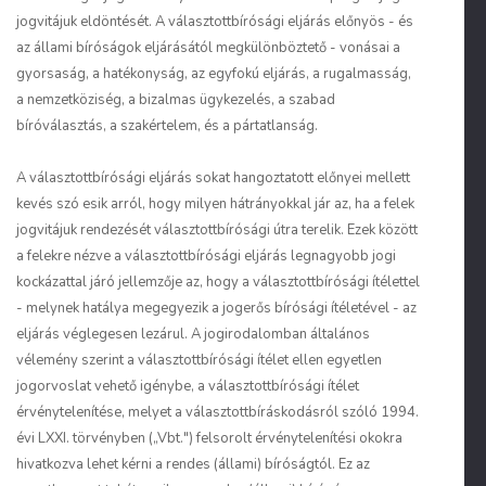
jogvitájuk eldöntését. A választottbírósági eljárás előnyös - és
az állami bíróságok eljárásától megkülönböztető - vonásai a
gyorsaság, a hatékonyság, az egyfokú eljárás, a rugalmasság,
a nemzetköziség, a bizalmas ügykezelés, a szabad
bíróválasztás, a szakértelem, és a pártatlanság.
A választottbírósági eljárás sokat hangoztatott előnyei mellett
kevés szó esik arról, hogy milyen hátrányokkal jár az, ha a felek
jogvitájuk rendezését választottbírósági útra terelik. Ezek között
a felekre nézve a választottbírósági eljárás legnagyobb jogi
kockázattal járó jellemzője az, hogy a választottbírósági ítélettel
- melynek hatálya megegyezik a jogerős bírósági ítéletével - az
eljárás véglegesen lezárul. A jogirodalomban általános
vélemény szerint a választottbírósági ítélet ellen egyetlen
jogorvoslat vehető igénybe, a választottbírósági ítélet
érvénytelenítése, melyet a választottbíráskodásról szóló 1994.
évi LXXI. törvényben („Vbt.") felsorolt érvénytelenítési okokra
hivatkozva lehet kérni a rendes (állami) bíróságtól. Ez az