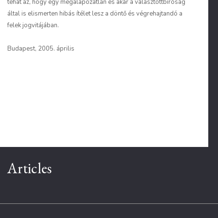
tehát az, hogy egy megalapozatlan és akár a választottbíróság
által is elismerten hibás ítélet lesz a döntő és végrehajtandó a
felek jogvitájában.
Budapest, 2005. április
Articles