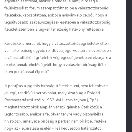
egyetlen eset tehát, amikor a rendes (állami) bíróság a
felülvizsgálati fórum szerepét töltheti be a választottbírósági
ítéletekkel kapcsolatban, abból a nyilvánvaló célból, hogy a
legsúlyosabb szabályszegések esetében a választottbírósági
ítélettel szemben is legyen lehetőség hatékony fellépésre.
Kérdésként merül fel, hogy a választottbírósági ítéletek ellen
van-e lehetőség egyéb, rendkívüli jogorvoslatra, nevezetesen,
a választottbírósági ítéletek véglegességének elve elzárja-e a
feleket annak lehetőségétől, hogy a választottbírósági ítélet
ellen perújítással éljenek?
A perújítás a jogerős bírósági ítéletek elleni, nem fellebbviteli
jellegű, rendkívüli perorvoslat, mely kizárólag a Polgári
Perrendtartásról szóló 1952. évi III. törvényben („Pp.")
meghatározott okok alapján vehető igénybe. Ezek közül a
legfontosabb, amikor a fél olyan tényre vagy bizonyítékra
hivatkozik, amelyet a bíróság a perben nem bírált el, feltéve,
hogy az - elbírálása esetén - reá kedvezőbb határozatot