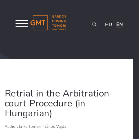
HU
EN
Retrial in the Arbitration
court Procedure (in
Hungarian)
Author: Erika Tomori - János Vajda