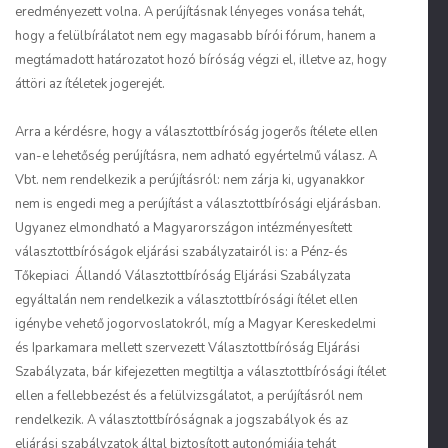
eredményezett volna. A perújításnak lényeges vonása tehát,
hogy a felülbírálatot nem egy magasabb bírói fórum, hanem a
megtámadott határozatot hozó bíróság végzi el, illetve az, hogy
áttöri az ítéletek jogerejét.
Arra a kérdésre, hogy a választottbíróság jogerős ítélete ellen
van-e lehetőség perújításra, nem adható egyértelmű válasz. A
Vbt. nem rendelkezik a perújításról: nem zárja ki, ugyanakkor
nem is engedi meg a perújítást a választottbírósági eljárásban.
Ugyanez elmondható a Magyarországon intézményesített
választottbíróságok eljárási szabályzatairól is: a Pénz-és
Tőkepiaci Állandó Választottbíróság Eljárási Szabályzata
egyáltalán nem rendelkezik a választottbírósági ítélet ellen
igénybe vehető jogorvoslatokról, míg a Magyar Kereskedelmi
és Iparkamara mellett szervezett Választottbíróság Eljárási
Szabályzata, bár kifejezetten megtiltja a választottbírósági ítélet
ellen a fellebbezést és a felülvizsgálatot, a perújításról nem
rendelkezik. A választottbíróságnak a jogszabályok és az
eljárási szabályzatok által biztosított autonómiája tehát