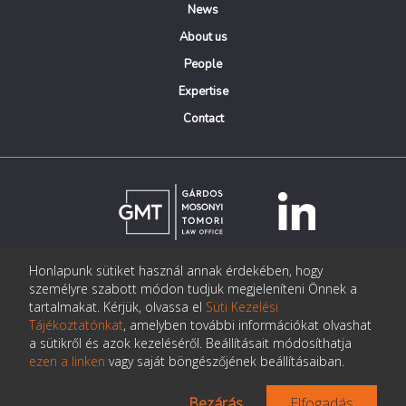
News
About us
People
Expertise
Contact
Honlapunk sütiket használ annak érdekében, hogy
© Copyright Gárdos Mosonyi Tomori Ügyvédi Iroda
személyre szabott módon tudjuk megjeleníteni Önnek a
postmaster@gmtlegal.hu
tartalmakat. Kérjük, olvassa el
Süti Kezelési
Tájékoztatónkat
, amelyben további információkat olvashat
Data privacy notice
a sütikről és azok kezeléséről. Beállításait módosíthatja
ezen a linken
vagy saját böngészőjének beállításaiban.
Bezárás
Elfogadás
Made the page:
Pentacom