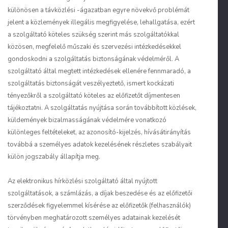
különösen a távközlési -ágazatban egyre növekvő problémát
jelent a közlemények illegális megfigyelése, lehallgatása, ezért
a szolgáltató köteles szükség szerint más szolgáltatókkal
közösen, megfelelő műszaki és szervezési intézkedésekkel
gondoskodni a szolgáltatás biztonságának védelméről. A
szolgáltató által megtett intézkedések ellenére fennmaradó, a
szolgáltatás biztonságát veszélyeztető, ismert kockázati
tényezőkről a szolgáltató köteles az előfizetőt díjmentesen
tájékoztatni. A szolgáltatás nyújtása során továbbított közlések,
küldemények bizalmasságának védelmére vonatkozó
különleges feltételeket, az azonosító-kijelzés, hívásátirányítás
továbbá a személyes adatok kezelésének részletes szabályait
külön jogszabály állapítja meg.
Az elektronikus hírközlési szolgáltató által nyújtott
szolgáltatások, a számlázás, a díjak beszedése és az előfizetői
szerződések figyelemmel kísérése az előfizetők (felhasználók)
törvényben meghatározott személyes adatainak kezelését