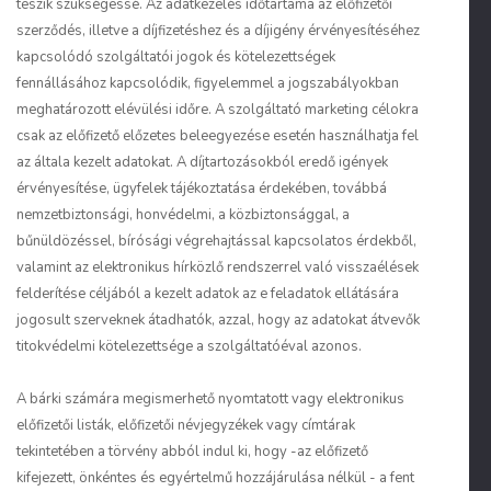
teszik szükségessé. Az adatkezelés időtartama az előfizetői
szerződés, illetve a díjfizetéshez és a díjigény érvényesítéséhez
kapcsolódó szolgáltatói jogok és kötelezettségek
fennállásához kapcsolódik, figyelemmel a jogszabályokban
meghatározott elévülési időre. A szolgáltató marketing célokra
csak az előfizető előzetes beleegyezése esetén használhatja fel
az általa kezelt adatokat. A díjtartozásokból eredő igények
érvényesítése, ügyfelek tájékoztatása érdekében, továbbá
nemzetbiztonsági, honvédelmi, a közbiztonsággal, a
bűnüldözéssel, bírósági végrehajtással kapcsolatos érdekből,
valamint az elektronikus hírközlő rendszerrel való visszaélések
felderítése céljából a kezelt adatok az e feladatok ellátására
jogosult szerveknek átadhatók, azzal, hogy az adatokat átvevők
titokvédelmi kötelezettsége a szolgáltatóéval azonos.
A bárki számára megismerhető nyomtatott vagy elektronikus
előfizetői listák, előfizetői névjegyzékek vagy címtárak
tekintetében a törvény abból indul ki, hogy -az előfizető
kifejezett, önkéntes és egyértelmű hozzájárulása nélkül - a fent