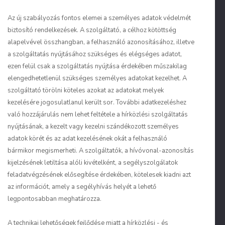
Az új szabályozás fontos elemei a személyes adatok védelmét
biztosító rendelkezések. A szolgáltató, a célhoz kötöttség
alapelvével összhangban, a felhasználó azonosításához, illetve
a szolgáltatás nyújtásához szükséges és elégséges adatot,
ezen felül csak a szolgáltatás nyújtása érdekében műszakilag
elengedhetetlenül szükséges személyes adatokat kezelhet. A
szolgáltató törölni köteles azokat az adatokat melyek
kezelésére jogosulatlanul került sor. További adatkezeléshez
való hozzájárulás nem lehet feltétele a hírközlési szolgáltatás
nyújtásának, a kezelt vagy kezelni szándékozott személyes
adatok körét és az adat kezelésének okát a felhasználó
bármikor megismerheti. A szolgáltatók, a hívóvonal-azonosítás
kijelzésének letiltása alóli kivételként, a segélyszolgálatok
feladatvégzésének elősegítése érdekében, kötelesek kiadni azt
az információt, amely a segélyhívás helyét a lehető
legpontosabban meghatározza.
A technikai lehetőségek fejlődése miatt a hírközlési - és