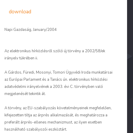
download
Napi Gazdaság, January/2004
Az elektronikus hírközlésről szóló új törvény a 2002/58/ek
irányelv tükrében ii.
A Gárdos, Füredi, Mosonyi, Tomori Ügyvédi Iroda munkatársai
az Európai Parlament és a Tanács ún. elektronikus hírközlési
adatvédelmi irányelvének a 2003. évi C. törvényben való
megjelenését tekintik át.
A törvény, az EU-szabályozás követelményeinek megfelelően,
kifejezetten tiltja az árprés alkalmazását, és meghatározza a
preferált árprés-ellenes mechanizmust, az ilyen esetben
használható szabályozói eszköztárt.