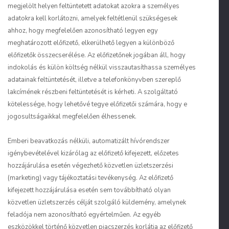
megjelölt helyen feltüntetett adatokat azokra a személyes
adatokra kell korlátozni, amelyek feltétlenül szükségesek
ahhoz, hogy megfelelően azonosítható legyen egy
meghatározott előfizető, elkerülhető legyen a különböző
előfizetők összecserélése. Az előfizetőnek jogában áll, hogy
indokolás és külön költség nélkül visszautasíthassa személyes
adatainak feltüntetését, illetve a telefonkönyvben szereplő
lakcímének részbeni feltüntetését is kérheti. A szolgáltató
kötelessége, hogy lehetővé tegye előfizetői számára, hogy e
jogosultságaikkal megfelelően élhessenek.
Emberi beavatkozás nélküli, automatizált hívórendszer
igénybevételével kizárólag az előfizető kifejezett, előzetes
hozzájárulása esetén végezhető közvetlen üzletszerzési
(marketing) vagy tájékoztatási tevékenység. Az előfizető
kifejezett hozzájárulása esetén sem továbbítható olyan
közvetlen üzletszerzés célját szolgáló küldemény, amelynek
feladója nem azonosítható egyértelműen. Az egyéb
eszközökkel történő közvetlen piacszerzés korlátja az előfizető