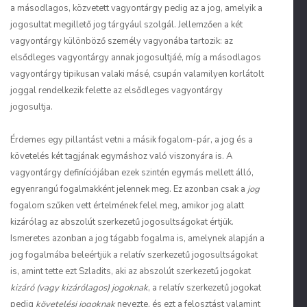
a másodlagos, közvetett vagyontárgy pedig az a jog, amelyik a
jogosultat megillető jog tárgyául szolgál. Jellemzően a két
vagyontárgy különböző személy vagyonába tartozik: az
elsődleges vagyontárgy annak jogosultjáé, míg a másodlagos
vagyontárgy tipikusan valaki másé, csupán valamilyen korlátolt
joggal rendelkezik felette az elsődleges vagyontárgy
jogosultja.
Érdemes egy pillantást vetni a másik fogalom-pár, a jog és a
követelés két tagjának egymáshoz való viszonyára is. A
vagyontárgy definíciójában ezek szintén egymás mellett álló,
egyenrangú fogalmakként jelennek meg. Ez azonban csak a
jog
fogalom szűken vett értelmének felel meg, amikor jog alatt
kizárólag az abszolút szerkezetű jogosultságokat értjük.
Ismeretes azonban a jog tágabb fogalma is, amelynek alapján a
jog fogalmába beleértjük a relatív szerkezetű jogosultságokat
is, amint tette ezt Szladits, aki az abszolút szerkezetű jogokat
kizáró (vagy kizárólagos) jogoknak
, a relatív szerkezetű jogokat
pedig
követelési jogoknak
nevezte, és ezt a felosztást valamint