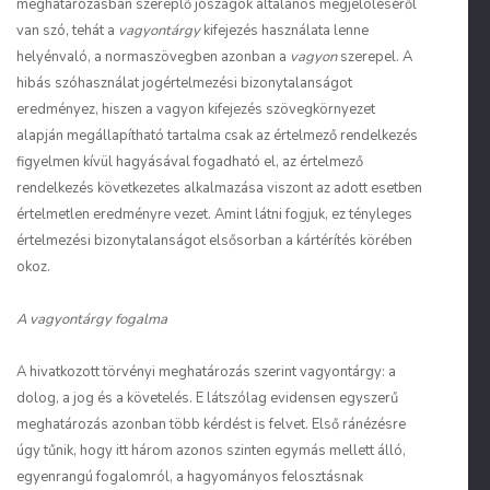
meghatározásban szereplő jószágok általános megjelöléséről
van szó, tehát a
vagyontárgy
kifejezés használata lenne
helyénvaló, a normaszövegben azonban a
vagyon
szerepel. A
hibás szóhasználat jogértelmezési bizonytalanságot
eredményez, hiszen a vagyon kifejezés szövegkörnyezet
alapján megállapítható tartalma csak az értelmező rendelkezés
figyelmen kívül hagyásával fogadható el, az értelmező
rendelkezés következetes alkalmazása viszont az adott esetben
értelmetlen eredményre vezet. Amint látni fogjuk, ez tényleges
értelmezési bizonytalanságot elsősorban a kártérítés körében
okoz.
A vagyontárgy fogalma
A hivatkozott törvényi meghatározás szerint vagyontárgy: a
dolog, a jog és a követelés. E látszólag evidensen egyszerű
meghatározás azonban több kérdést is felvet. Első ránézésre
úgy tűnik, hogy itt három azonos szinten egymás mellett álló,
egyenrangú fogalomról, a hagyományos felosztásnak