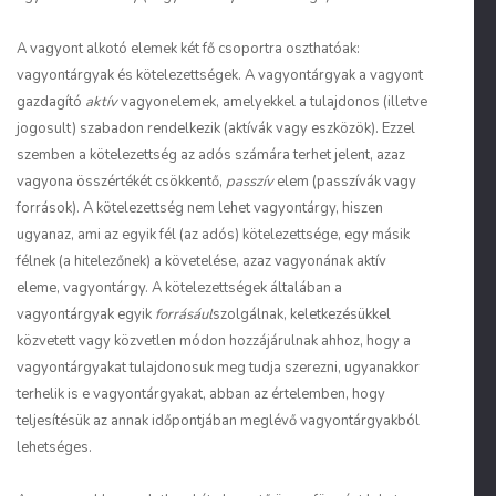
A vagyont alkotó elemek két fő csoportra oszthatóak:
vagyontárgyak és kötelezettségek. A vagyontárgyak a vagyont
gazdagító
aktív
vagyonelemek, amelyekkel a tulajdonos (illetve
jogosult) szabadon rendelkezik (aktívák vagy eszközök). Ezzel
szemben a kötelezettség az adós számára terhet jelent, azaz
vagyona összértékét csökkentő,
passzív
elem (passzívák vagy
források). A kötelezettség nem lehet vagyontárgy, hiszen
ugyanaz, ami az egyik fél (az adós) kötelezettsége, egy másik
félnek (a hitelezőnek) a követelése, azaz vagyonának aktív
eleme, vagyontárgy. A kötelezettségek általában a
vagyontárgyak egyik
forrásául
szolgálnak, keletkezésükkel
közvetett vagy közvetlen módon hozzájárulnak ahhoz, hogy a
vagyontárgyakat tulajdonosuk meg tudja szerezni, ugyanakkor
terhelik is e vagyontárgyakat, abban az értelemben, hogy
teljesítésük az annak időpontjában meglévő vagyontárgyakból
lehetséges.