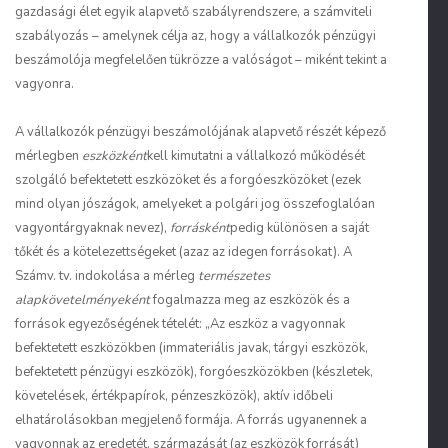
gazdasági élet egyik alapvető szabályrendszere, a számviteli
szabályozás – amelynek célja az, hogy a vállalkozók pénzügyi
beszámolója megfelelően tükrözze a valóságot – miként tekint a
vagyonra.
A vállalkozók pénzügyi beszámolójának alapvető részét képező
mérlegben
eszközként
kell kimutatni a vállalkozó működését
szolgáló befektetett eszközöket és a forgóeszközöket (ezek
mind olyan jószágok, amelyeket a polgári jog összefoglalóan
vagyontárgyaknak nevez),
forrásként
pedig különösen a saját
tőkét és a kötelezettségeket (azaz az idegen forrásokat). A
Számv. tv. indokolása a mérleg
természetes
alapkövetelményeként
fogalmazza meg az eszközök és a
források egyezőségének tételét: „Az eszköz a vagyonnak
befektetett eszközökben (immateriális javak, tárgyi eszközök,
befektetett pénzügyi eszközök), forgóeszközökben (készletek,
követelések, értékpapírok, pénzeszközök), aktív időbeli
elhatárolásokban megjelenő formája. A forrás ugyanennek a
vagyonnak az eredetét, származását (az eszközök forrását)