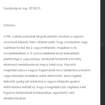
Gazdaság és Jog, 2018/11.
Előzetes
A Ptk. szabályozásának tárgyát jelentős részben a vagyoni
viszonyok képezik. Nem véletlen ezért, hogy a kódexben nagy
számban fordul elő a
vagyon
kifejezés, magában is és
összetételekben is. E szóösszetételek közül kiemelkedő
jelentőségű a
vagyontárgy
, amelynek tartalmát a törvény
értelmező rendelkezéssel meg is határozza. Hasonló
meghatározása a vagyon fogalmának nincs (eltekintve a bizalmi
vagyonkezelés keretében adott definíciótól, amire lejjebb
kitérünk), pedig ezt indokolná a vagyon kifejezés gyakori
előfordulása mellett az, hogy e meghatározás segítene a két
fogalom tartalmának tisztázásában, egymástól való
elhatárolásában.