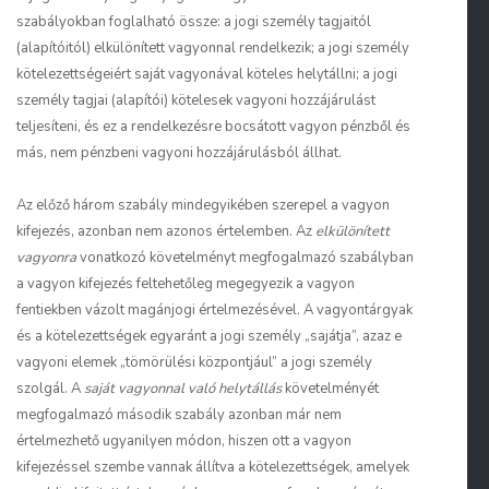
szabályokban foglalható össze: a jogi személy tagjaitól
(alapítóitól) elkülönített vagyonnal rendelkezik; a jogi személy
kötelezettségeiért saját vagyonával köteles helytállni; a jogi
személy tagjai (alapítói) kötelesek vagyoni hozzájárulást
teljesíteni, és ez a rendelkezésre bocsátott vagyon pénzből és
más, nem pénzbeni vagyoni hozzájárulásból állhat.
Az előző három szabály mindegyikében szerepel a vagyon
kifejezés, azonban nem azonos értelemben. Az
elkülönített
vagyonra
vonatkozó követelményt megfogalmazó szabályban
a vagyon kifejezés feltehetőleg megegyezik a vagyon
fentiekben vázolt magánjogi értelmezésével. A vagyontárgyak
és a kötelezettségek egyaránt a jogi személy „sajátja”, azaz e
vagyoni elemek „tömörülési központjául” a jogi személy
szolgál. A
saját vagyonnal való helytállás
követelményét
megfogalmazó második szabály azonban már nem
értelmezhető ugyanilyen módon, hiszen ott a vagyon
kifejezéssel szembe vannak állítva a kötelezettségek, amelyek