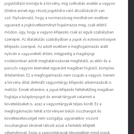
jogutódlást mondja ki a törvény, míg szétválás esetén a vagyon
(illetve annak egy része) jogutódra való átszállásáról van
szó. Nyilvánvaló, hogy a normaszöveg mindhárom esetben
ugyanazt a jogkövetkezményt fogalmazza meg, csak eltérő
módon, úgy, hogy a vagyon kifejezés csak az egyik szabályban
szerepel. Az átalakulás szabályában a
jogok és kötelezettségek
kifejezés szerepel. Az adott esetben e megfogalmazás alatt
nyilván a
vagyont
kell érteni, mégpedig a magánjogi
irodalomban adott meghatározásnak megfelelő, az aktív és a
passzív vagyoni elemeket egyaránt magában foglaló, komplex
értelemben. Ez a megfogalmazás nem csupán a vagyon, hanem
a törvény által definiált vagyontárgy kifejezés alkalmazását is
mellőzi. Ennek ellenére, a
jogok
kifejezés feltehetőleg magában
foglalja a tulajdonjogot és annak tárgyait valamint a
követeléseket is, azaz a vagyontárgyak teljes körét. Ez a
megfogalmazás tehát a törvényen belüli összhangot és
következetességet nem szolgálja, ugyanakkor viszont
összhangban lévőnek látszik azzal a fentebb kifejtett
véleménnyel, hogy a vagyontárgyak lényegében mind jogok,