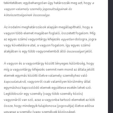
tekintetében; egybehangzóan úgy határozzák meg azt, hogy
a
vagyon valamely személy jogosultságainak és
kötelezettségeinek összessége
.
Az irodalmi meghatározások alapján megállapítható, hogy a
vagyon több elemet magában foglaló, összetett fogalom. Míg
az egyes számú vagyontárgy kifejezés
egyetlen
dologra, jogra
vagy követelésre utal, a vagyon fogalom, így egyes számú
alakjában is egy több vagyonelemből álló
összességet
jelöl.
A vagyon és a vagyontárgy között lényeges különbség, hogy
míg a vagyontárgy kifejezés semmit nem mond az általa jelölt
elemek egymás közötti illetve valamely személyhez való
kapcsolatukról
, vagyonról csak valamilyen körülmény által
egymáshoz kapcsolódó elemek együttese esetén lehet szó.
Legtöbbször egy személy (vagy több személy közös)
vagyonáról van szó, azaz a vagyonba tartozó elemeket az köti
össze, hogy mindegyik tulajdonosa (jogosultja) illetve adósa
ugyanaz a személy (vagy személyek közössége).