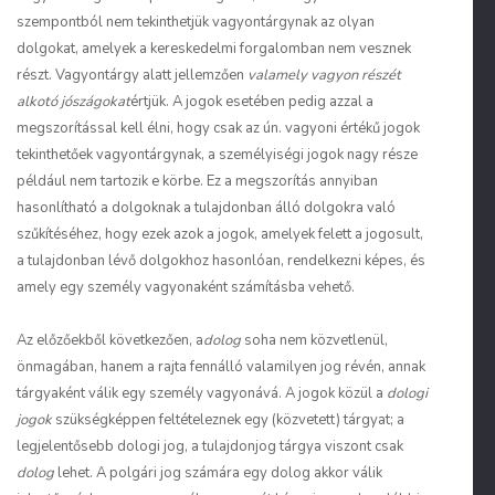
szempontból nem tekinthetjük vagyontárgynak az olyan
dolgokat, amelyek a kereskedelmi forgalomban nem vesznek
részt. Vagyontárgy alatt jellemzően
valamely vagyon részét
alkotó jószágokat
értjük. A jogok esetében pedig azzal a
megszorítással kell élni, hogy csak az ún. vagyoni értékű jogok
tekinthetőek vagyontárgynak, a személyiségi jogok nagy része
például nem tartozik e körbe. Ez a megszorítás annyiban
hasonlítható a dolgoknak a tulajdonban álló dolgokra való
szűkítéséhez, hogy ezek azok a jogok, amelyek felett a jogosult,
a tulajdonban lévő dolgokhoz hasonlóan, rendelkezni képes, és
amely egy személy vagyonaként számításba vehető.
Az előzőekből következően, a
dolog
soha nem közvetlenül,
önmagában, hanem a rajta fennálló valamilyen jog révén, annak
tárgyaként válik egy személy vagyonává. A jogok közül a
dologi
jogok
szükségképpen feltételeznek egy (közvetett) tárgyat; a
legjelentősebb dologi jog, a tulajdonjog tárgya viszont csak
dolog
lehet. A polgári jog számára egy dolog akkor válik