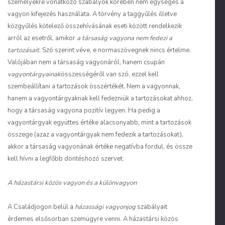
személyekre vonatkozó szabályok körében nem egységes a
vagyon kifejezés használata. A törvény a taggyűlés illetve
közgyűlés kötelező összehívásának eseti között rendelkezik
arról az esetről, amikor
a társaság vagyona nem fedezi a
tartozásait
. Szó szerint véve, e normaszövegnek nincs értelme.
Valójában nem a társaság vagyonáról, hanem csupán
vagyontárgyainak
összességéről van szó, ezzel kell
szembeállítani a tartozások összértékét. Nem a vagyonnak,
hanem a vagyontárgyaknak kell fedezniük a tartozásokat ahhoz,
hogy a társaság vagyona pozitív legyen. Ha pedig a
vagyontárgyak együttes értéke alacsonyabb, mint a tartozások
összege (azaz a vagyontárgyak nem fedezik a tartozásokat),
akkor a társaság vagyonának értéke negatívba fordul, és össze
kell hívni a legfőbb döntéshozó szervet.
A házastársi közös vagyon és a különvagyon
A Családjogon belül a
házassági vagyonjog
szabályait
érdemes elsősorban szemügyre venni. A házastársi közös