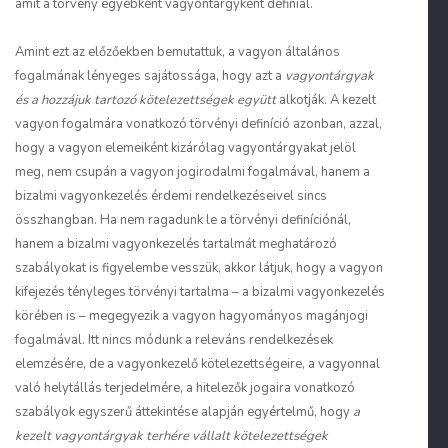
amit a törvény egyébként vagyontárgyként definiál.
Amint ezt az előzőekben bemutattuk, a vagyon általános
fogalmának lényeges sajátossága, hogy azt a
vagyontárgyak
és a hozzájuk tartozó kötelezettségek együtt
alkotják. A kezelt
vagyon fogalmára vonatkozó törvényi definíció azonban, azzal,
hogy a vagyon elemeiként kizárólag vagyontárgyakat jelöl
meg, nem csupán a vagyon jogirodalmi fogalmával, hanem a
bizalmi vagyonkezelés érdemi rendelkezéseivel sincs
összhangban. Ha nem ragadunk le a törvényi definíciónál,
hanem a bizalmi vagyonkezelés tartalmát meghatározó
szabályokat is figyelembe vesszük, akkor látjuk, hogy a vagyon
kifejezés tényleges törvényi tartalma – a bizalmi vagyonkezelés
körében is – megegyezik a vagyon hagyományos magánjogi
fogalmával. Itt nincs módunk a releváns rendelkezések
elemzésére, de a vagyonkezelő kötelezettségeire, a vagyonnal
való helytállás terjedelmére, a hitelezők jogaira vonatkozó
szabályok egyszerű áttekintése alapján egyértelmű, hogy
a
kezelt vagyontárgyak terhére vállalt kötelezettségek