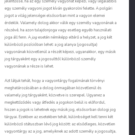
jelentőssé, ha az egy személy vagyonát képezi, vagy legalábbis
egy személy vagyoni jogot kíván gyakorolni felette. A polgári
jogot a világ jelenségei elsősorban mint a vagyon elemei
érdeklik. Valamely dolog akkor válik egy személy vagyonának a
részévé, ha azon tulajdonjoga vagy esetleg egyéb használati
joga áll fenn. A
jog
esetén némiképp eltérő a helyzet, a jog két
különböző pozícióban lehet: a jog alanya (jogosultja)
vagyonának közvetlenül a részét képezi, ugyanakkor, egy másik
jog tárgyaként egy a jogosulttól különböző személy
vagyonának a része is lehet.
Azt látjuk tehát, hogy a vagyontárgy fogalmának törvényi
meghatározásában a dolog önmagában közvetlenül és
valamely jog tárgyaként, közvetve is szerepel. Ugyanez a
megkettőződés vagy átfedés a jogokon belül is előfordul,
hiszen a jogok is lehetnek egy másik jog, elsősorban dologi jog
tárgyai. Ezekben az esetekben tehát, különbséget kell tenni két
különböző státuszban lévő jog között: az elsődleges, közvetlen
vagyontárgy az a jog, amelyiknek az adott személy a jogosultja,