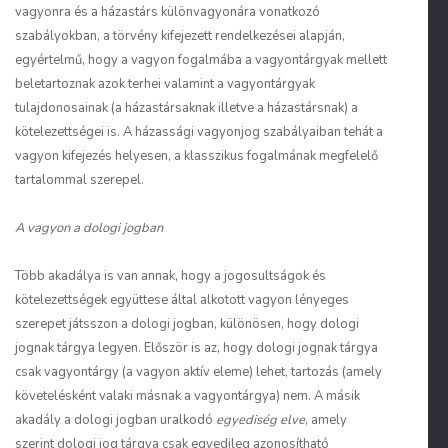
vagyonra és a házastárs különvagyonára vonatkozó
szabályokban, a törvény kifejezett rendelkezései alapján,
egyértelmű, hogy a vagyon fogalmába a vagyontárgyak mellett
beletartoznak azok terhei valamint a vagyontárgyak
tulajdonosainak (a házastársaknak illetve a házastársnak) a
kötelezettségei is. A házassági vagyonjog szabályaiban tehát a
vagyon kifejezés helyesen, a klasszikus fogalmának megfelelő
tartalommal szerepel.
A vagyon a dologi jogban
Több akadálya is van annak, hogy a jogosultságok és
kötelezettségek együttese által alkotott vagyon lényeges
szerepet játsszon a dologi jogban, különösen, hogy dologi
jognak tárgya legyen. Először is az, hogy dologi jognak tárgya
csak vagyontárgy (a vagyon aktív eleme) lehet, tartozás (amely
követelésként valaki másnak a vagyontárgya) nem. A másik
akadály a dologi jogban uralkodó
egyediség elve
, amely
szerint dologi jog tárgya csak egyedileg azonosítható