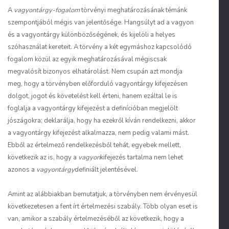
A
vagyontárgy-fogalom
törvényi meghatározásának témánk
szempontjából mégis van jelentősége. Hangsúlyt ad a vagyon
és a vagyontárgy különbözőségének, és kijelöli a helyes
szóhasználat kereteit. A törvény a két egymáshoz kapcsolódó
fogalom közül az egyik meghatározásával mégiscsak
megvalósít bizonyos elhatárolást. Nem csupán azt mondja
meg, hogy a törvényben előforduló vagyontárgy kifejezésen
dolgot, jogot és követelést kell érteni, hanem ezáltal le is
foglalja a vagyontárgy kifejezést a definícióban megjelölt
jószágokra; deklarálja, hogy ha ezekről kíván rendelkezni, akkor
a vagyontárgy kifejezést alkalmazza, nem pedig valami mást.
Ebből az értelmező rendelkezésből tehát, egyebek mellett,
következik az is, hogy a
vagyon
kifejezés tartalma nem lehet
azonos a
vagyontárgy
definiált jelentésével.
Amint az alábbiakban bemutatjuk, a törvényben nem érvényesül
következetesen a fent írt értelmezési szabály. Több olyan eset is
van, amikor a szabály értelmezéséből az következik, hogy a