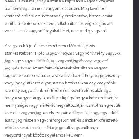
hiánya is mutatja, hogy e szabály kapcsán a vagyon kifejezés
alatt ténylegesen nem vagyont kell érteni. Még kevésbé
vitatható a többi említett szabály értelmezése, hiszen, amint
erről már fentebb is szó volt, elkülöníteni és végrehajtás alá
vonni is csak vagyontárgyakat lehet, nem pedig vagyont.
A vagyon kifejezés természetesen előfordul jelzős
szerkezetekben is, pl.:
vagyoni helyzet
, vagy körülmény
vagyoni
jog
, vagy vagyoni értékű jog,
vagyoni jogviszony, vagyoni
jognyilatkozat.
Az említett kifejezések általában a vagyon
tágabb értelmére utalnak, azaz a hivatkozott helyzet, jogviszony
vagy jognyilatkozat olyan, amely hatással van egy vagy több
személy vagyonának mértékére és összetételére, akár úgy,
hogy a vagyontárgyak, akár pedig úgy, hogy a kötelezettségek
mennyiségét vagy mértékét megváltoztatják. Ez alól az egyedüli
kivétel a
vagyoni jog
, amely csupán azt fejezi ki, hogy egy adott
alanyi jog része a vagyoni forgalomnak és pénzben kifejezhető
értékkel rendelkezik, ezért a jogosult vagyonában, a
vagyontárgyak között figyelembe kell venni.