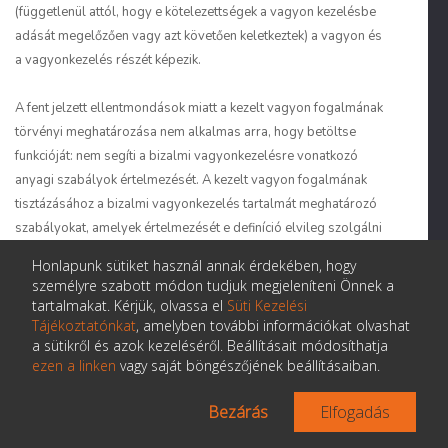
(függetlenül attól, hogy e kötelezettségek a vagyon kezelésbe
adását megelőzően vagy azt követően keletkeztek) a vagyon és
a vagyonkezelés részét képezik.
A fent jelzett ellentmondások miatt a kezelt vagyon fogalmának
törvényi meghatározása nem alkalmas arra, hogy betöltse
funkcióját: nem segíti a bizalmi vagyonkezelésre vonatkozó
anyagi szabályok értelmezését. A kezelt vagyon fogalmának
tisztázásához a bizalmi vagyonkezelés tartalmát meghatározó
szabályokat, amelyek értelmezését e definíció elvileg szolgálni
hivatott, kell figyelembe venni és értelmezni. Sajnálatos módon,
Honlapunk sütiket használ annak érdekében, hogy
ugyanezen okok miatt, az itt adott meghatározás a vagyon
személyre szabott módon tudjuk megjeleníteni Önnek a
fogalom általános tartalmához sem nyújt iránymutatást.
tartalmakat. Kérjük, olvassa el
Süti Kezelési
Tájékoztatónkat
, amelyben további információkat olvashat
a sütikről és azok kezeléséről. Beállításait módosíthatja
A vagyon fogalma a kártérítési jogban
ezen a linken
vagy saját böngészőjének beállításaiban.
Az eddig vizsgált rendelkezésekben többé-kevésbé
Bezárás
Elfogadás
egyértelműen meg lehetett állapítani, hogy az adott esetben a
vagyon kifejezés milyen tartalommal bír, tehát nem okozott