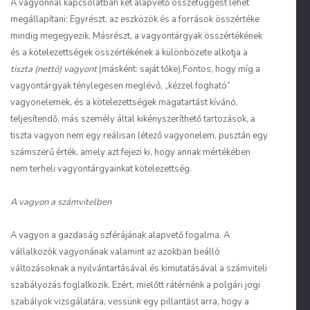
A vagyonnal kapcsolatban két alapvető összefüggést lehet
megállapítani: Egyrészt, az eszközök és a források összértéke
mindig megegyezik. Másrészt, a vagyontárgyak összértékének
és a kötelezettségek összértékének a különbözete alkotja a
tiszta (nettó) vagyont
(másként: saját tőke).Fontos, hogy míg a
vagyontárgyak ténylegesen meglévő, „kézzel fogható”
vagyonelemek, és a kötelezettségek magatartást kívánó,
teljesítendő, más személy által kikényszeríthető tartozások, a
tiszta vagyon nem egy reálisan létező vagyonelem, pusztán egy
számszerű érték, amely azt fejezi ki, hogy annak mértékében
nem terheli vagyontárgyainkat kötelezettség.
A vagyon a számvitelben
A vagyon a gazdaság szférájának alapvető fogalma. A
vállalkozók vagyonának valamint az azokban beálló
változásoknak a nyilvántartásával és kimutatásával a számviteli
szabályozás foglalkozik. Ezért, mielőtt rátérnénk a polgári jogi
szabályok vizsgálatára, vessünk egy pillantást arra, hogy a