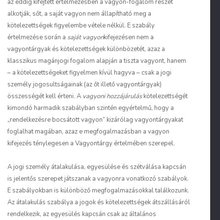
az eddig kifejtett értelmezésben a vagyon-fogalom részét
alkotják, sőt, a saját vagyon nem állapítható meg a
kötelezettségek figyelembe vétele nélkül. E szabály
értelmezése során a
saját vagyon
kifejezésen nem a
vagyontárgyak és kötelezettségek különbözetét, azaz a
klasszikus magánjogi fogalom alapján a tiszta vagyont, hanem
– a kötelezettségeket figyelmen kívül hagyva – csak a jogi
személy jogosultságainak (az őt illető vagyontárgyak)
összességét kell érteni. A
vagyoni hozzájárulás
kötelezettségét
kimondó harmadik szabályban szintén egyértelmű, hogy a
„rendelkezésre bocsátott vagyon” kizárólag vagyontárgyakat
foglalhat magában, azaz e megfogalmazásban a vagyon
kifejezés ténylegesen a Vagyontárgy értelmében szerepel.
A jogi személy átalakulása, egyesülése és szétválása kapcsán
is jelentős szerepet játszanak a vagyonra vonatkozó szabályok.
E szabályokban is különböző megfogalmazásokkal találkozunk.
Az átalakulás szabálya a jogok és kötelezettségek átszállásáról
rendelkezik, az egyesülés kapcsán csak az általános