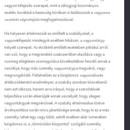
vagyon kifejezés szerepel, mint a zálogjogi bizományos
esetén, továbbá a kezesség körében is találkozunk a
vagyonra
vezetett végrehajtás
megfogalmazással.
Ha helyesen értelmezzük az említett a szabályokat,
a
vagyon
kifejezés mindegyik esetben hibásan,
a vagyontárgy
helyett szerepel. Az elsőként említett esetekben például arról
van szó, hogy a megrendelő szakszerűtlen utasítása vagy a
csomag elégtelen csomagolása következtében fennáll annak a
veszélye, hogy más személy
vagyontárgya
megsérül, vagy
megrongálódik. Feltehetően ez a tulajdonos
vagyonában
is
értékcsökkenést eredményez, a szabály azonban közvetlenül
nem ezt célozza, hanem arra irányul, hogy e szerződések
teljesítése során elkerüljék annak veszélyét, hogy idegen
vagyontárgyak megsérülnek. A szabály értelmezése illetve
érvényesítése során nincs jelentősége annak, hogy ki ez a más
személy; lehet egy vagy több, adott esetben akár ismeretlen
tulajdonos is; a „tömörülési központul” szolgáló személy