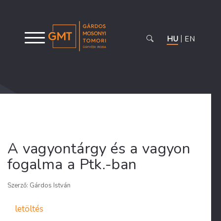
HU
EN
A vagyontárgy és a vagyon
fogalma a Ptk.-ban
Szerző: Gárdos István
letöltés