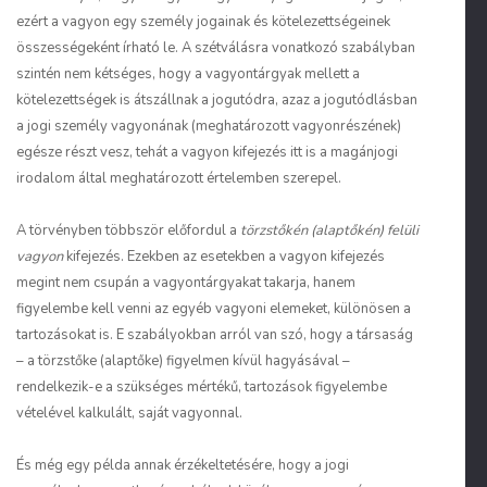
ezért a vagyon egy személy jogainak és kötelezettségeinek
összességeként írható le. A szétválásra vonatkozó szabályban
szintén nem kétséges, hogy a vagyontárgyak mellett a
kötelezettségek is átszállnak a jogutódra, azaz a jogutódlásban
a jogi személy vagyonának (meghatározott vagyonrészének)
egésze részt vesz, tehát a vagyon kifejezés itt is a magánjogi
irodalom által meghatározott értelemben szerepel.
A törvényben többször előfordul a
törzstőkén (alaptőkén) felüli
vagyon
kifejezés. Ezekben az esetekben a vagyon kifejezés
megint nem csupán a vagyontárgyakat takarja, hanem
figyelembe kell venni az egyéb vagyoni elemeket, különösen a
tartozásokat is. E szabályokban arról van szó, hogy a társaság
– a törzstőke (alaptőke) figyelmen kívül hagyásával –
rendelkezik-e a szükséges mértékű, tartozások figyelembe
vételével kalkulált, saját vagyonnal.
És még egy példa annak érzékeltetésére, hogy a jogi