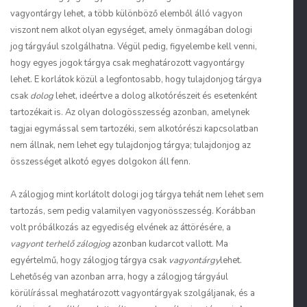
vagyontárgy lehet, a több különböző elemből álló vagyon
viszont nem alkot olyan egységet, amely önmagában dologi
jog tárgyául szolgálhatna. Végül pedig, figyelembe kell venni,
hogy egyes jogok tárgya csak meghatározott vagyontárgy
lehet. E korlátok közül a legfontosabb, hogy tulajdonjog tárgya
csak
dolog
lehet, ideértve a dolog alkotórészeit és esetenként
tartozékait is. Az olyan dologösszesség azonban, amelynek
tagjai egymással sem tartozéki, sem alkotórészi kapcsolatban
nem állnak, nem lehet egy tulajdonjog tárgya; tulajdonjog az
összességet alkotó egyes dolgokon áll fenn.
A zálogjog mint korlátolt dologi jog tárgya tehát nem lehet sem
tartozás, sem pedig valamilyen vagyonösszesség. Korábban
volt próbálkozás az egyediség elvének az áttörésére, a
vagyont terhelő zálogjog
azonban kudarcot vallott. Ma
egyértelmű, hogy zálogjog tárgya csak
vagyontárgy
lehet.
Lehetőség van azonban arra, hogy a zálogjog tárgyául
körülírással meghatározott vagyontárgyak szolgáljanak, és a