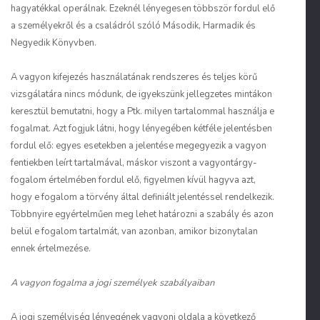
hagyatékkal operálnak. Ezeknél lényegesen többször fordul elő
a személyekről és a családról szóló Második, Harmadik és
Negyedik Könyvben.
A vagyon kifejezés használatának rendszeres és teljes körű
vizsgálatára nincs módunk, de igyekszünk jellegzetes mintákon
keresztül bemutatni, hogy a Ptk. milyen tartalommal használja e
fogalmat. Azt fogjuk látni, hogy lényegében kétféle jelentésben
fordul elő: egyes esetekben a jelentése megegyezik a vagyon
fentiekben leírt tartalmával, máskor viszont a vagyontárgy-
fogalom értelmében fordul elő, figyelmen kívül hagyva azt,
hogy e fogalom a törvény által definiált jelentéssel rendelkezik.
Többnyire egyértelműen meg lehet határozni a szabály és azon
belül e fogalom tartalmát, van azonban, amikor bizonytalan
ennek értelmezése.
A vagyon fogalma a jogi személyek szabályaiban
A jogi személyiség lényegének vagyoni oldala a következő