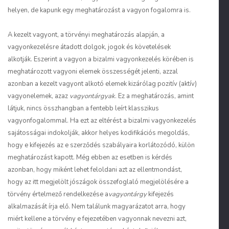
helyen, de kapunk egy meghatározást a vagyon fogalomra is.
A kezelt vagyont, a törvényi meghatározás alapján, a
vagyonkezelésre átadott dolgok, jogok és követelések
alkotják. Eszerint a vagyon a bizalmi vagyonkezelés körében is
meghatározott vagyoni elemek összességét jelenti, azzal
azonban a kezelt vagyont alkotó elemek kizárólag pozitív (aktív)
vagyonelemek, azaz
vagyontárgyak
. Ez a meghatározás, amint
látjuk, nincs összhangban a fentebb leírt klasszikus
vagyonfogalommal. Ha ezt az eltérést a bizalmi vagyonkezelés
sajátosságai indokolják, akkor helyes kodifikációs megoldás,
hogy e kifejezés az e szerződés szabályaira korlátozódó, külön
meghatározást kapott. Még ebben az esetben is kérdés
azonban, hogy miként lehet feloldani azt az ellentmondást,
hogy az itt megjelölt jószágok összefoglaló megjelölésére a
törvény értelmező rendelkezése a
vagyontárgy
kifejezés
alkalmazását írja elő. Nem találunk magyarázatot arra, hogy
miért kellene a törvény e fejezetében vagyonnak nevezni azt,