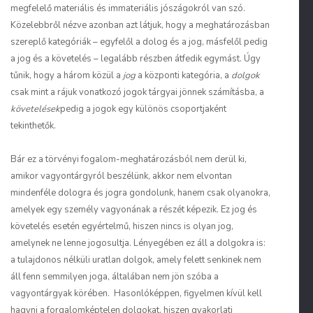
megfelelő materiális és immateriális jószágokról van szó.
Közelebbről nézve azonban azt látjuk, hogy a meghatározásban
szereplő kategóriák – egyfelől a dolog és a jog, másfelől pedig
a jog és a követelés – legalább részben átfedik egymást. Úgy
tűnik, hogy a három közül a
jog
a központi kategória, a
dolgok
csak mint a rájuk vonatkozó jogok tárgyai jönnek számításba, a
követelések
pedig a jogok egy különös csoportjaként
tekinthetők.
Bár ez a törvényi fogalom-meghatározásból nem derül ki,
amikor vagyontárgyról beszélünk, akkor nem elvontan
mindenféle dologra és jogra gondolunk, hanem csak olyanokra,
amelyek egy személy vagyonának a részét képezik. Ez jog és
követelés esetén egyértelmű, hiszen nincs is olyan jog,
amelynek ne lenne jogosultja. Lényegében ez áll a dolgokra is:
a tulajdonos nélküli uratlan dolgok, amely felett senkinek nem
áll fenn semmilyen joga, általában nem jön szóba a
vagyontárgyak körében. Hasonlóképpen, figyelmen kívül kell
hagyni a forgalomképtelen dolgokat, hiszen gyakorlati