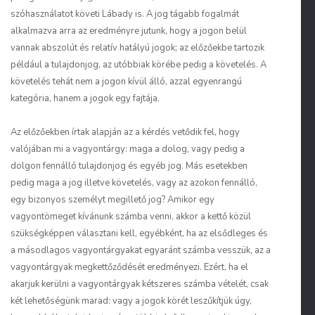
szóhasználatot követi Lábady is. A jog tágabb fogalmát
alkalmazva arra az eredményre jutunk, hogy a jogon belül
vannak abszolút és relatív hatályú jogok; az előzőekbe tartozik
például a tulajdonjog, az utóbbiak körébe pedig a követelés. A
követelés tehát nem a jogon kívül álló, azzal egyenrangú
kategória, hanem a jogok egy fajtája.
Az előzőekben írtak alapján az a kérdés vetődik fel, hogy
valójában mi a vagyontárgy: maga a dolog, vagy pedig a
dolgon fennálló tulajdonjog és egyéb jog. Más esetekben
pedig maga a jog illetve követelés, vagy az azokon fennálló,
egy bizonyos személyt megillető jog? Amikor egy
vagyontömeget kívánunk számba venni, akkor a kettő közül
szükségképpen választani kell, egyébként, ha az elsődleges és
a másodlagos vagyontárgyakat egyaránt számba vesszük, az a
vagyontárgyak megkettőződését eredményezi. Ezért, ha el
akarjuk kerülni a vagyontárgyak kétszeres számba vételét, csak
két lehetőségünk marad: vagy a jogok körét leszűkítjük úgy,