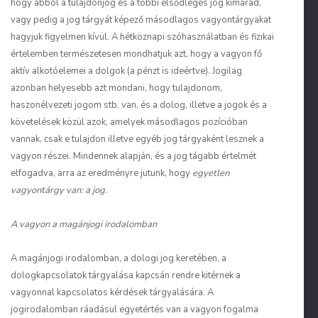
hogy abból a tulajdonjog és a többi elsődleges jog kimarad,
vagy pedig a jog tárgyát képező másodlagos vagyontárgyakat
hagyjuk figyelmen kívül. A hétköznapi szóhasználatban és fizikai
értelemben természetesen mondhatjuk azt, hogy a vagyon fő
aktív alkotóelemei a dolgok (a pénzt is ideértve). Jogilag
azonban helyesebb azt mondani, hogy tulajdonom,
haszonélvezeti jogom stb. van, és a dolog, illetve a jogok és a
követelések közül azok, amelyek másodlagos pozícióban
vannak, csak e tulajdon illetve egyéb jog tárgyaként lesznek a
vagyon részei. Mindennek alapján, és a jog tágabb értelmét
elfogadva, arra az eredményre jutunk, hogy
egyetlen
vagyontárgy van: a jog
.
A vagyon a magánjogi irodalomban
A magánjogi irodalomban, a dologi jog keretében, a
dologkapcsolatok tárgyalása kapcsán rendre kitérnek a
vagyonnal kapcsolatos kérdések tárgyalására. A
jogirodalomban ráadásul egyetértés van a vagyon fogalma