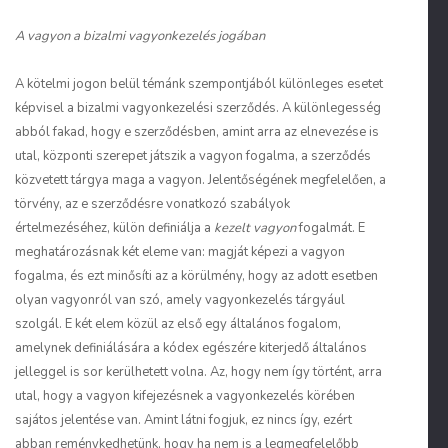
A vagyon a bizalmi vagyonkezelés jogában
A kötelmi jogon belül témánk szempontjából különleges esetet
képvisel a bizalmi vagyonkezelési szerződés. A különlegesség
abból fakad, hogy e szerződésben, amint arra az elnevezése is
utal, központi szerepet játszik a vagyon fogalma, a szerződés
közvetett tárgya maga a vagyon. Jelentőségének megfelelően, a
törvény, az e szerződésre vonatkozó szabályok
értelmezéséhez, külön definiálja a
kezelt vagyon
fogalmát. E
meghatározásnak két eleme van: magját képezi a vagyon
fogalma, és ezt minősíti az a körülmény, hogy az adott esetben
olyan vagyonról van szó, amely vagyonkezelés tárgyául
szolgál. E két elem közül az első egy általános fogalom,
amelynek definiálására a kódex egészére kiterjedő általános
jelleggel is sor kerülhetett volna. Az, hogy nem így történt, arra
utal, hogy a vagyon kifejezésnek a vagyonkezelés körében
sajátos jelentése van. Amint látni fogjuk, ez nincs így, ezért
abban reménykedhetünk, hogy ha nem is a legmegfelelőbb