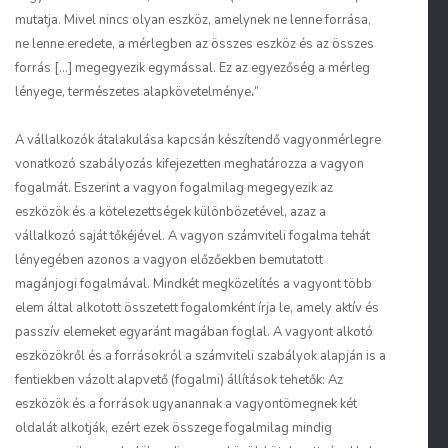
mutatja. Mivel nincs olyan eszköz, amelynek ne lenne forrása,
ne lenne eredete, a mérlegben az összes eszköz és az összes
forrás […] megegyezik egymással. Ez az egyezőség a mérleg
lényege, természetes alapkövetelménye
.
”
A vállalkozók átalakulása kapcsán készítendő vagyonmérlegre
vonatkozó szabályozás kifejezetten meghatározza a vagyon
fogalmát. Eszerint a vagyon fogalmilag megegyezik az
eszközök és a kötelezettségek különbözetével, azaz a
vállalkozó saját tőkéjével. A vagyon számviteli fogalma tehát
lényegében azonos a vagyon előzőekben bemutatott
magánjogi fogalmával. Mindkét megközelítés a vagyont több
elem által alkotott összetett fogalomként írja le, amely aktív és
passzív elemeket egyaránt magában foglal. A vagyont alkotó
eszközökről és a forrásokról a számviteli szabályok alapján is a
fentiekben vázolt alapvető (fogalmi) állítások tehetők: Az
eszközök és a források ugyanannak a vagyontömegnek két
oldalát alkotják, ezért ezek összege fogalmilag mindig