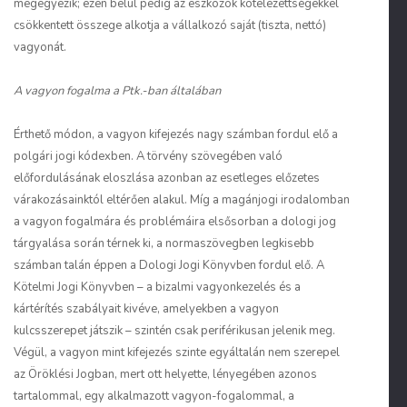
megegyezik; ezen belül pedig az eszközök kötelezettségekkel
csökkentett összege alkotja a vállalkozó saját (tiszta, nettó)
vagyonát.
A vagyon fogalma a Ptk.-ban általában
Érthető módon, a vagyon kifejezés nagy számban fordul elő a
polgári jogi kódexben. A törvény szövegében való
előfordulásának eloszlása azonban az esetleges előzetes
várakozásainktól eltérően alakul. Míg a magánjogi irodalomban
a vagyon fogalmára és problémáira elsősorban a dologi jog
tárgyalása során térnek ki, a normaszövegben legkisebb
számban talán éppen a Dologi Jogi Könyvben fordul elő. A
Kötelmi Jogi Könyvben – a bizalmi vagyonkezelés és a
kártérítés szabályait kivéve, amelyekben a vagyon
kulcsszerepet játszik – szintén csak periférikusan jelenik meg.
Végül, a vagyon mint kifejezés szinte egyáltalán nem szerepel
az Öröklési Jogban, mert ott helyette, lényegében azonos
tartalommal, egy alkalmazott vagyon-fogalommal, a