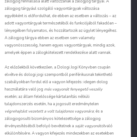
zálogjog fennállása alatt változzanak a zálogjog tárgyai. A
zálogjog tárgyául szolgáló vagyontárgyak változása
egyébként is előfordulhat, de ebben az esetben a változás – az
adott vagyontárgyak természetéből és funkciójából fakadóan –
lényegében folyamatos, és hozzátartozik az ügylet lényegéhez.
A zálogjog tárgya ebben az esetben sem valamely
vagyonösszesség, hanem egyes vagyontárgyak, mindig azok,
amelyek éppen a zálogkötelezett rendelkezése alatt vannak.
Az előzőekből következően, a Dologi Jogi Könyvben csupán
elvétve és dologi jogi szempontból periférikusnak tekinthető
szabályokban fordul elő a vagyon kifejezés: idegen dolog
használatára való jog
más vagyonát fenyegető veszély
esetén; az állam felelőssége kártalanítás nélküli
tulajdonszerzés esetén, ha a jogosult eredménytelen
végrehajtást vezetett a volt tulajdonos vagyonára
; és a
zálogjogosulti bizományos kötelezettsége a zálogjog
érvényesítéséből befolyó bevételnek a
saját vagyonától
való
elkülönítésére. A vagyon kifejezés mindezekben az esetekben