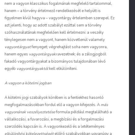
nem a vagyon klasszikus fogalmának megfelelő tartalommal,
hanem – a törvény értelmező rendelkezését e helyütt is
figyelmen kívül hagyva – vagyontárgy értelemben szerepel. Ez
azt jelenti, hogy az adott szabályt ezúttal sem a törvény
szóhasználatának megfelelően kell értelmezni: a veszély
ténylegesen nem a vagyont, hanem közvetlenül valamely
vagyontárgyat
fenyeget; végrehajtást soha nem vagyonra,
hanem egyes
vagyontárgyakra
vezetnek; és a zálogjogból
fakadó vagyontárgyakat a bizományos tulajdonában lévő
egyéb
vagyontárgyaktól
kell elkülöníteni.
A vagyon a kötelmi jogban
A kötelmi jogi szabályok körében is a fentiekhez hasonló
megfogalmazásokban fordul elő a vagyon kifejezés. A
más
vagyonának veszélyeztetése
formula például megtalálható a
vállalkozási, a fuvarozási, a megbízási és a forgalmazási
szerződés kapcsán is. A vagyonkezelő és a letéteményes
elkülönítési kötelezettségét
előíró szabályokban ugyanúgy a