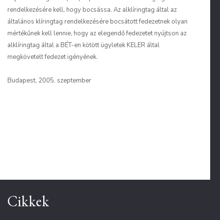
rendelkezésére kell, hogy bocsássa. Az alklíringtag által az
általános klíringtag rendelkezésére bocsátott fedezetnek olyan
mértékűnek kell lennie, hogy az elegendő fedezetet nyújtson az
alklíringtag által a BÉT-en kötött ügyletek KELER által
megkövetelt fedezet igényének.
Budapest, 2005. szeptember
Cikkek