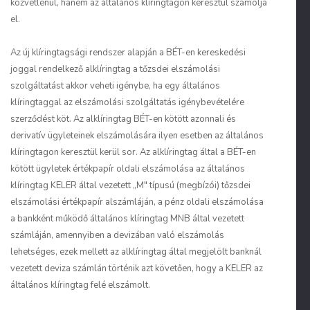
közvetlenül, hanem az általános klíringtagon keresztül számolja
el.
Az új klíringtagsági rendszer alapján a BÉT-en kereskedési
joggal rendelkező alklíringtag a tőzsdei elszámolási
szolgáltatást akkor veheti igénybe, ha egy általános
klíringtaggal az elszámolási szolgáltatás igénybevételére
szerződést köt. Az alklíringtag BÉT-en kötött azonnali és
derivatív ügyleteinek elszámolására ilyen esetben az általános
klíringtagon keresztül kerül sor. Az alklíringtag által a BÉT-en
kötött ügyletek értékpapír oldali elszámolása az általános
klíringtag KELER által vezetett „M" típusú (megbízói) tőzsdei
elszámolási értékpapír alszámláján, a pénz oldali elszámolása
a bankként működő általános klíringtag MNB által vezetett
számláján, amennyiben a devizában való elszámolás
lehetséges, ezek mellett az alklíringtag által megjelölt banknál
vezetett deviza számlán történik azt követően, hogy a KELER az
általános klíringtag felé elszámolt.