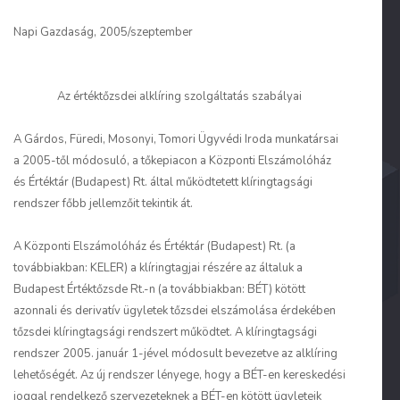
Napi Gazdaság, 2005/szeptember
Az értéktőzsdei alklíring szolgáltatás szabályai
A Gárdos, Füredi, Mosonyi, Tomori Ügyvédi Iroda munkatársai
a 2005-től módosuló, a tőkepiacon a Központi Elszámolóház
és Értéktár (Budapest) Rt. által működtetett klíringtagsági
rendszer főbb jellemzőit tekintik át.
A Központi Elszámolóház és Értéktár (Budapest) Rt. (a
továbbiakban: KELER) a klíringtagjai részére az általuk a
Budapest Értéktőzsde Rt.-n (a továbbiakban: BÉT) kötött
azonnali és derivatív ügyletek tőzsdei elszámolása érdekében
tőzsdei klíringtagsági rendszert működtet. A klíringtagsági
rendszer 2005. január 1-jével módosult bevezetve az alklíring
lehetőségét. Az új rendszer lényege, hogy a BÉT-en kereskedési
joggal rendelkező szervezeteknek a BÉT-en kötött ügyleteik