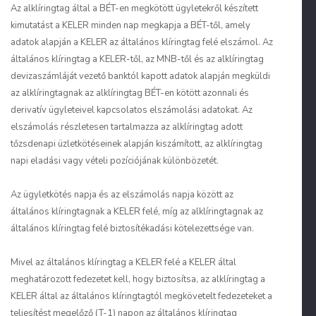
Az alklíringtag által a BÉT-en megkötött ügyletekről készített
kimutatást a KELER minden nap megkapja a BÉT-től, amely
adatok alapján a KELER az általános klíringtag felé elszámol. Az
általános klíringtag a KELER-től, az MNB-től és az alklíringtag
devizaszámláját vezető banktól kapott adatok alapján megküldi
az alklíringtagnak az alklíringtag BÉT-en kötött azonnali és
derivatív ügyleteivel kapcsolatos elszámolási adatokat. Az
elszámolás részletesen tartalmazza az alklíringtag adott
tőzsdenapi üzletkötéseinek alapján kiszámított, az alklíringtag
napi eladási vagy vételi pozíciójának különbözetét.
Az ügyletkötés napja és az elszámolás napja között az
általános klíringtagnak a KELER felé, míg az alklíringtagnak az
általános klíringtag felé biztosítékadási kötelezettsége van.
Mivel az általános klíringtag a KELER felé a KELER által
meghatározott fedezetet kell, hogy biztosítsa, az alklíringtag a
KELER által az általános klíringtagtól megkövetelt fedezeteket a
teljesítést megelőző (T-1) napon az általános klíringtag