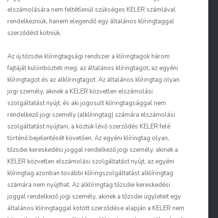
elszámolására nem feltétlenül szükséges KELER számlával
rendelkezniük, hanem elegendő egy általános klíringtaggal
szerződést kötniük.
Az új tőzsdei klíringtagsági rendszer a klíringtagok három
fajtáját különbözteti meg: az általános klíringtagot, az egyéni
klíringtagot és az alklíringtagot. Az általános klíringtag olyan
jogi személy, akinek a KELER közvetlen elszámolási
szolgáltatást nyújt, és aki jogosult klíringtagsággal nem
rendelkező jogi személy (alklíringtag) számára elszámolási
szolgáltatást nyújtani, a köztük lévő szerződés KELER felé
történő bejelentését követően. Az egyéni klíringtag olyan,
tőzsdei kereskedési joggal rendelkező jogi személy, akinek a
KELER közvetlen elszámolási szolgáltatást nyújt, az egyéni
klíringtag azonban további klíringszolgáltatást alklíringtag
számára nem nyújthat. Az alklíringtag tőzsdei kereskedési
joggal rendelkező jogi személy, akinek a tőzsdei ügyleteit egy
általános klíringtaggal kötött szerződése alapján a KELER nem