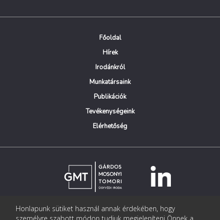
Főoldal
Hírek
Irodánkról
Munkatársaink
Publikációk
Tevékenységeink
Elérhetőség
Honlapunk sütiket használ annak érdekében, hogy
© Copyright Gárdos Mosonyi Tomori Ügyvédi Iroda
személyre szabott módon tudjuk megjeleníteni Önnek a
postmaster@gmtlegal.hu