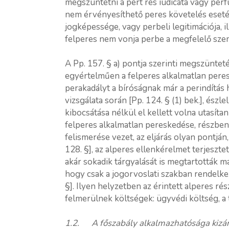
megszüntetni a pert res iudicata vagy perf
nem érvényesíthető peres követelés esetén,
jogképessége, vagy perbeli legitimációja, i
felperes nem vonja perbe a megfelelő sze
A Pp. 157. § a) pontja szerinti megszüntet
egyértelműen a felperes alkalmatlan per
perakadályt a bíróságnak már a perindítás h
vizsgálata során [Pp. 124. § (1) bek.], észle
kibocsátása nélkül el kellett volna utasít
felperes alkalmatlan pereskedése, részben 
felismerése vezet, az eljárás olyan pontján,
128. §], az alperes ellenkérelmet terjesztett
akár sokadik tárgyalását is megtartották má
hogy csak a jogorvoslati szakban rendelke
§]. Ilyen helyzetben az érintett alperes r
felmerülnek költségek: ügyvédi költség, a 
1.2. A főszabály alkalmazhatósága kizár