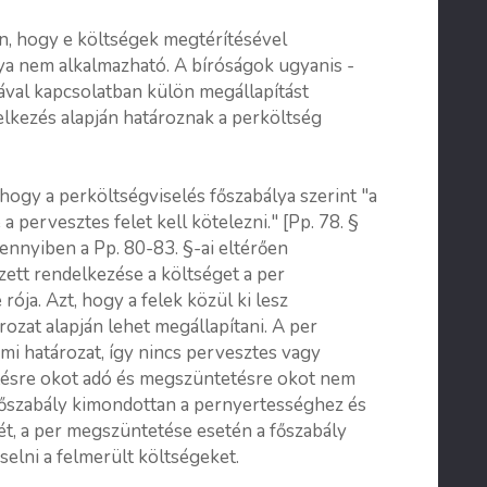
n, hogy e költségek megtérítésével
ya nem alkalmazható. A bíróságok ugyanis -
ával kapcsolatban külön megállapítást
elkezés alapján határoznak a perköltség
hogy a perköltségviselés főszabálya szerint "a
 pervesztes felet kell kötelezni." [Pp. 78. §
mennyiben a Pp. 80-83. §-ai eltérően
zett rendelkezése a költséget a per
ója. Azt, hogy a felek közül ki lesz
ozat alapján lehet megállapítani. A per
i határozat, így nincs pervesztes vagy
tésre okot adó és megszüntetésre okot nem
 főszabály kimondottan a pernyertességhez és
ét, a per megszüntetése esetén a főszabály
selni a felmerült költségeket.