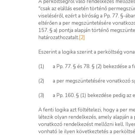
A perköltségről való rendelkezés mellőzés
"csak az elállás esetén történő permegszü
viseléséről, ezért a bíróság a Pp. 77. §-ába
eltérően a per megszüntetésére vonatkozó
157. § a) pontja alapján történő megszünt
határozathozatalt.
[2]
Eszerint a logika szerint a perköltség von
(1) a Pp. 77. § és 78. § (2) bekezdése a f
(2) a per megszüntetésére vonatkozó spec
(3) a Pp. 160. § (1) bekezdése pedig az eze
A fenti logika azt föltételezi, hogy a pe
létezik olyan rendelkezés, amely alapján 
vonatkozó rendelkezést mellőzni kell. Ily
vonható le ilyen következtetés a perkölts