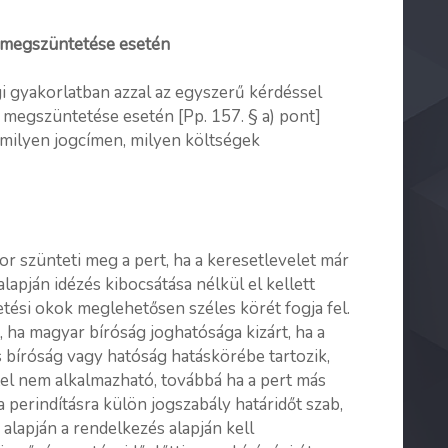
i megszüntetése esetén
i gyakorlatban azzal az egyszerű kérdéssel
 megszüntetése esetén [Pp. 157. § a) pont]
, milyen jogcímen, milyen költségek
kor szünteti meg a pert, ha a keresetlevelet már
alapján idézés kibocsátása nélkül el kellett
tési okok meglehetősen széles körét fogja fel.
 ha magyar bíróság joghatósága kizárt, ha a
 bíróság vagy hatóság hatáskörébe tartozik,
étel nem alkalmazható, továbbá ha a pert más
 perindításra külön jogszabály határidőt szab,
 alapján a rendelkezés alapján kell