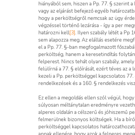
hiányából sem, hiszen a Pp. 77. § szerint a 
vagy az eljárást befejező egyéb határozatb
hogy a perköltségről nemcsak az ügy érd
végzéssel történő lezárása - így a per meg
határozni kell
[3]
. Ilyen szabály létét a Pp
sem alapozza meg. Az elállás esetére megf
el a Pp. 77. §-ban megfogalmazott főszabá
perköltség, hanem a keresetindítás folytán
felperest. Nincs tehát olyan szabály, ame
felülírná a 77. § előírását, ezért téves az 
kezeli a Pp. perköltséggel kapcsolatos 77
rendelkezések és a 160. § rendelkezés vis
Ez ellen a megoldás ellen szól végül, hog
súlyosan méltánytalan eredményre vezethet,
alperes oldalán a célszerű és jóhiszemű p
felmerülnek bizonyos költségek. Ha a bír
perköltséggel kapcsolatos határozathozatal
annak ellenére, hogy azok a felperes meg