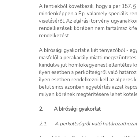
A fentiekből következik, hogy a per 157. §
mindenképpen a Pp. valamely speciális ren
viseléséről. Az eljárási törvény ugyanakk
rendelkezések körében nem tartalmaz kifej
rendelkezést.
A bírósági gyakorlat e két tényezőből - eg
másfelől a perakadály miatti megszüntetés
kiindulva jut homlokegyenest ellentétes kö
ilyen esetben a perköltségről való határoza
ilyen esetben rendelkezni kell az alperes 
belül sincs azonban egyetértés azzal kapc
milyen körének megtérítésére lehet kötelez
2. A bírósági gyakorlat
2.1. A perköltségről való határozathozat