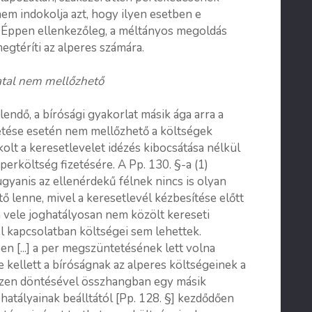
em indokolja azt, hogy ilyen esetben e
e. Éppen ellenkezőleg, a méltányos megoldás
megtéríti az alperes számára.
atal nem mellőzhető
ndő, a bírósági gyakorlat másik ága arra a
etése esetén nem mellőzhető a költségek
kolt a keresetlevelet idézés kibocsátása nélkül
perköltség fizetésére. A Pp. 130. §-a (1)
yanis az ellenérdekű félnek nincs is olyan
 lenne, mivel a keresetlevél kézbesítése előtt
a vele joghatályosan nem közölt kereseti
 kapcsolatban költségei sem lehettek.
n [...] a per megszüntetésének lett volna
 kellett a bíróságnak az alperes költségeinek a
ezen döntésével összhangban egy másik
hatályainak beálltától [Pp. 128. §] kezdődően