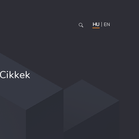
HU
EN
Cikkek