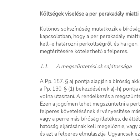
Költségek viselése a per perakadály miatt
Különös sokszínűség mutatkozik a bíróság
kapcsolatban, hogy a per perakadály miatti
kell−e határozni perköltségről, és ha igen
megtérítésére kötelezhető a felperes.
1.1. A megszüntetési ok sajátossága
A Pp. 157. § a) pontja alapján a bíróság ak
a Pp. 130. § (1) bekezdésének a)-h) pontja 
volna utasítani. A rendelkezés a megszünte
Ezen a jogcímen lehet megszüntetni a pert,
felperes követelésének érvényesítése más
vagy a perre más bíróság illetékes, de átt
hatóság eljárásának kell megelőznie, vagy a
és azt a felperes elmulasztja. Ugyancsak ez