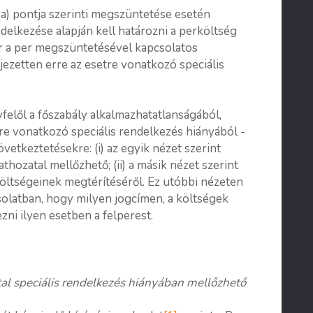
 a) pontja szerinti megszüntetése esetén
delkezése alapján kell határozni a perköltség
or a per megszüntetésével kapcsolatos
ezetten erre az esetre vonatkozó speciális
yfelől a főszabály alkalmazhatatlanságából,
re vonatkozó speciális rendelkezés hiányából -
vetkeztetésekre: (i) az egyik nézet szerint
thozatal mellőzhető; (ii) a másik nézet szerint
költségeinek megtérítéséről. Ez utóbbi nézeten
solatban, hogy milyen jogcímen, a költségek
ni ilyen esetben a felperest.
al speciális rendelkezés hiányában mellőzhető