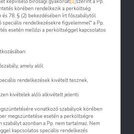
ét képviselő bírósági gyakorlat
[1]
szerint a Pp.
ntetés körében rendelkezik a perköltség
n és 78. § (2) bekezdésében írt főszabálytól
 speciális rendelkezésekre figyelemmel" a Pp.
etés esetén mellőzi a perköltséggel kapcsolatos
atkozásában:
őszabály, amely alól
iális rendelkezések kivételt tesznek,
n kivételek alóli alkivételt jelenti.
r megszüntetésére vonatkozó szabályok körében
a per megszüntetése esetén a perköltségre
en szabályt azonban a Pp. nem tartalmaz. Nem
éggel kapcsolatos speciális rendelkezés