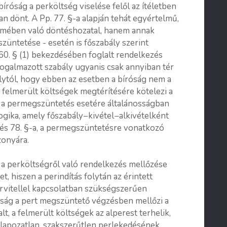
bíróság a perköltség viselése felől az ítéletben
an dönt. A Pp. 77. §-a alapján tehát egyértelmű,
emében való döntéshozatal, hanem annak
szüntetése - esetén is főszabály szerint
 160. § (1) bekezdésében foglalt rendelkezés
ogalmazott szabály ugyanis csak annyiban tér
lytól, hogy ebben az esetben a bíróság nem a
 felmerült költségek megtérítésére kötelezi a
ly a permegszüntetés esetére általánosságban
a logika, amely főszabály−kivétel−alkivételként
. és 78. §-a, a permegszüntetésre vonatkozó
zonyára.
y a perköltségről való rendelkezés mellőzése
 hiszen a perindítás folytán az érintett
ervitellel kapcsolatban szükségszerűen
óság a pert megszüntető végzésben mellőzi a
t, a felmerült költségek az alperest terhelik,
alapozatlan, szakszerűtlen perlekedésének