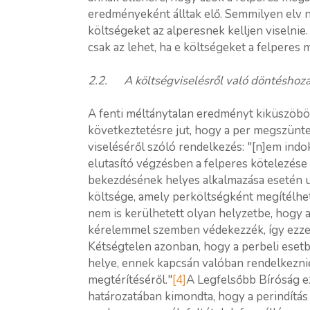
eredményeként álltak elő. Semmilyen elv n
költségeket az alperesnek kelljen viselni
csak az lehet, ha e költségeket a felperes 
2.2. A költségviselésről való döntéshoz
A fenti méltánytalan eredményt kiküszöböle
következtetésre jut, hogy a per megszünt
viseléséről szóló rendelkezés: "[n]em indo
elutasító végzésben a felperes kötelezése 
bekezdésének helyes alkalmazása esetén ug
költsége, amely perköltségként megítélhető
nem is kerülhetett olyan helyzetbe, hogy 
kérelemmel szemben védekezzék, így ezzel
Kétségtelen azonban, hogy a perbeli esetbe
helye, ennek kapcsán valóban rendelkeznie
megtérítéséről."
[4]
A Legfelsőbb Bíróság 
határozatában kimondta, hogy a perindítás 