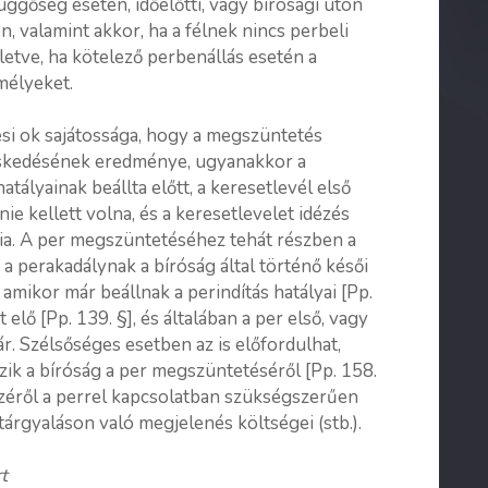
üggőség esetén, időelőtti, vagy bírósági úton
 valamint akkor, ha a félnek nincs perbeli
lletve, ha kötelező perbenállás esetén a
mélyeket.
ési ok sajátossága, hogy a megszüntetés
eskedésének eredménye, ugyanakkor a
atályainak beállta előtt, a keresetlevél első
lnie kellett volna, és a keresetlevelet idézés
ania. A per megszüntetéséhez tehát részben a
a perakadálynak a bíróság által történő késői
 amikor már beállnak a perindítás hatályai [Pp.
 elő [Pp. 139. §], és általában a per első, vagy
r. Szélsőséges esetben az is előfordulhat,
zik a bíróság a per megszüntetéséről [Pp. 158.
észéről a perrel kapcsolatban szükségszerűen
tárgyaláson való megjelenés költségei (stb.).
t