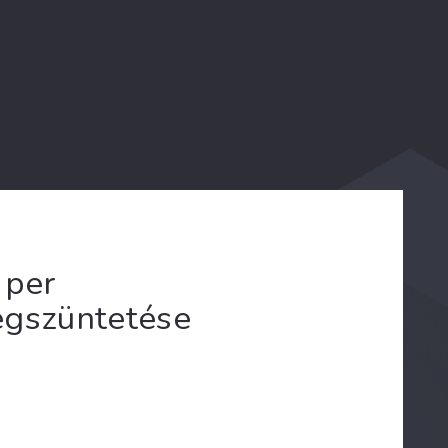
 per
egszüntetése