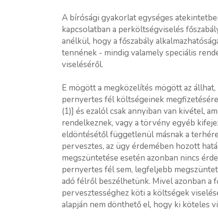
A bírósági gyakorlat egységes atekintetbe
kapcsolatban a perköltségviselés főszabál
anélkül, hogy a főszabály alkalmazhatóság
tennének - mindig valamely speciális rend
viseléséről.
E mögött a megközelítés mögött az állhat, 
pernyertes fél költségeinek megfizetésére a
(1)] és ezalól csak annyiban van kivétel, a
rendelkeznek, vagy a törvény egyéb kifeje
eldöntésétől függetlenül másnak a terhére r
pervesztes, az ügy érdemében hozott határ
megszüntetése esetén azonban nincs érdem
pernyertes fél sem, legfeljebb megszünte
adó félről beszélhetünk. Mivel azonban a
pervesztességhez köti a költségek viselés
alapján nem dönthető el, hogy ki köteles vi