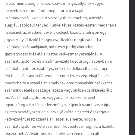
fizető, mind pedig a fizetés kedvezményezettjének vagyoni
helyzete szempontjából meghatározó a saját
számlavezetőjükkel való viszonyuk, és emellett, a fizetés
alapjául szolgáló tények, illetve, téves fizetés esetén magának a
fizetésnek az eredményeként kettejük között is létrejön egy
jogviszony. A fizető fél egyrészt fizetési megbízást ad a
számlavezető bankjának, másrészt pedig akaratlanul
gazdagodást idéz elő a fizetés kedvezményezettjénél. A
számlatulajdonos és a számlavezető közötti jogviszonyban a
számlatulajdonos szabályszerűen rendelkezett a számlája
felett, a számlavezető pedig, e rendelkezés végrehajtásaként
megterhelte a számláját, amelynek eredményeként csökkent a
számlakövetelés összege, azaz a vagyonában csökkenés állt
be. A számlatulajdonos vagyonának csökkenésével
egyidejűleg a fizetés kedvezményezettjének számlavezetője,
szintén szabályszerűen eljárva, jóváírta a fizetett összeget a
kedvezményezett számláján, ezzel elismerte, hogy a
számlatulajdonos vele szembeni követelése megnőtt a fizetett
összeggel. A jóváírt összeg, illetve az ezen összeg által