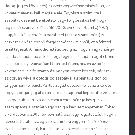
dolog, jog és követelés)
az adós vagyonának
minősüljön, két
követelménynek kell megfelelnie. Egyrészt a számviteli
szabályok szerint befektetett- vagy forgóeszköz kell hogy
legyen. A számvitelről szóló 2000. évi C. tv. (Számtv.) 29. §-a
alapján a készpénz és a bankbetét (azaz a számlapénz) is
eszköznek, közelebbről forgóeszköznek minősül, ez a feltétel
tehát teljesül. A második feltétel pedig az, hogy a vagyontárgy
az adós tulajdonában kell, hogy legyen; a tulajdonjogot ebben
az esetben nyilvánvalóan tágan kell érteni, hiszen az adós
követelései is a felszámolási vagyon részét képezik, bár ezek
szigorúan véve, a dologi jog szabályai alapján tulajdonjog
tárgyai nem lehetnek. Az itt vizsgált esetben tehát az a kérdés,
hogy a polgári jog alapján kinek a tulajdonát képezi, illetve kinek
a vagyonába tartozik a tévesen fizetett pénz (a készpénz és a
számlapénz): a fizetőét vagy pedig a kedvezményezettét. Ebben
a kérdésben a 2003. évi elvi határozat úgy foglalt állást, hogy a
tévesen átutalt összeg a felszámolási vagyon részét képezi,
ezzel szemben az új kúriai határozat szerint az nem része az