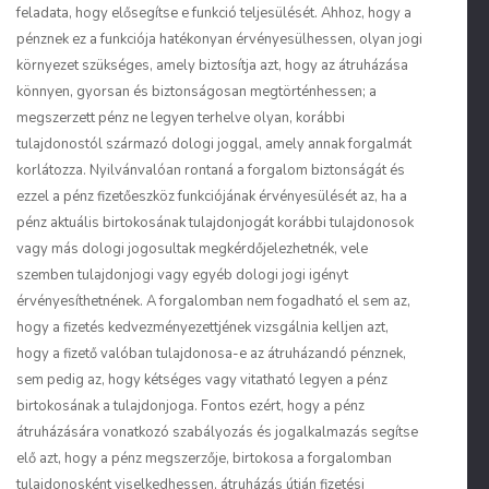
feladata, hogy elősegítse e funkció teljesülését. Ahhoz, hogy a
pénznek ez a funkciója hatékonyan érvényesülhessen, olyan jogi
környezet szükséges, amely biztosítja azt, hogy az átruházása
könnyen, gyorsan és biztonságosan megtörténhessen; a
megszerzett pénz ne legyen terhelve olyan, korábbi
tulajdonostól származó dologi joggal, amely annak forgalmát
korlátozza. Nyilvánvalóan rontaná a forgalom biztonságát és
ezzel a pénz fizetőeszköz funkciójának érvényesülését az, ha a
pénz aktuális birtokosának tulajdonjogát korábbi tulajdonosok
vagy más dologi jogosultak megkérdőjelezhetnék, vele
szemben tulajdonjogi vagy egyéb dologi jogi igényt
érvényesíthetnének. A forgalomban nem fogadható el sem az,
hogy a fizetés kedvezményezettjének vizsgálnia kelljen azt,
hogy a fizető valóban tulajdonosa-e az átruházandó pénznek,
sem pedig az, hogy kétséges vagy vitatható legyen a pénz
birtokosának a tulajdonjoga. Fontos ezért, hogy a pénz
átruházására vonatkozó szabályozás és jogalkalmazás segítse
elő azt, hogy a pénz megszerzője, birtokosa a forgalomban
tulajdonosként viselkedhessen, átruházás útján fizetési