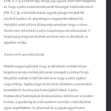
a Ptk. 5:3. §-a szerint egy
dologi jogi ügylet
, ezért nem elegendő
az, hogy a pénz a kedvezményezett tényleges hatalmába kerül
(Ptk. 5:2. §); a birtokátruházás ügyleti jellege mindkét fél
részéről tudatos és akaratlagos magatartást tételez fel.
Helytálló ezért a Kúria álláspontja annyiban, hogy
a téves
fizetés nem tekinthető a pénz tulajdonjoga átruházásának
. A
tulajdonjog megszerzésének azonban nem az átruházás az
egyetlen módja.
A pénz mint speciális jószág
Mielőtt megvizsgálnánk, hogy az átruházás mellett milyen
tulajdonszerzési módok játszanak szerepet a szóban forgó
tényállás mellett, ki kell térnünk arra, hogy a pénz sajátos
vagyontárgy. Sajátossága elsősorban általános csereeszköz,
közelebbről
fizetőeszköz
funkciójából fakad. A pénz
fizetőeszköz-funkciójának érvényesülése, különösen a modern
korban, a gazdaság és a társadalom normális működésének
egyik alapfeltétele. Az államnak és a jognak egyik fontos