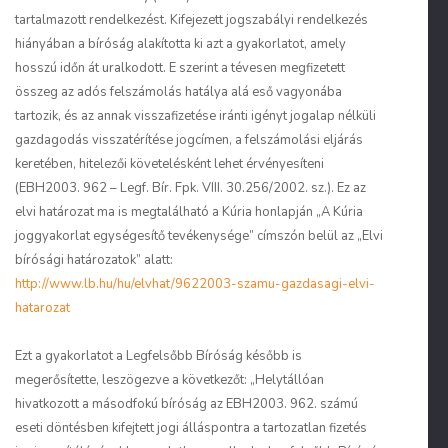
tartalmazott rendelkezést. Kifejezett jogszabályi rendelkezés
hiányában a bíróság alakította ki azt a gyakorlatot, amely
hosszú időn át uralkodott. E szerint a tévesen megfizetett
összeg az adós felszámolás hatálya alá eső vagyonába
tartozik, és az annak visszafizetése iránti igényt jogalap nélküli
gazdagodás visszatérítése jogcímen, a felszámolási eljárás
keretében, hitelezői követelésként lehet érvényesíteni
(EBH2003. 962 – Legf. Bír. Fpk. VIII. 30.256/2002. sz.). Ez az
elvi határozat ma is megtalálható a Kúria honlapján „A Kúria
joggyakorlat egységesítő tevékenysége” címszón belül az „Elvi
bírósági határozatok” alatt:
http://www.lb.hu/hu/elvhat/9622003-szamu-gazdasagi-elvi-
hatarozat
Ezt a gyakorlatot a Legfelsőbb Bíróság később is
megerősítette, leszögezve a következőt: „Helytállóan
hivatkozott a másodfokú bíróság az EBH2003. 962. számú
eseti döntésben kifejtett jogi álláspontra a tartozatlan fizetés