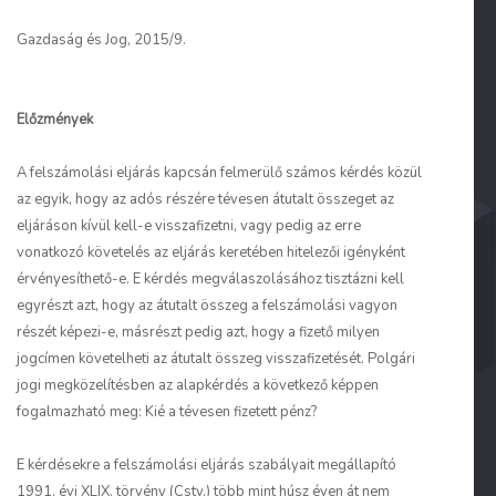
Gazdaság és Jog, 2015/9.
Előzmények
A felszámolási eljárás kapcsán felmerülő számos kérdés közül
az egyik, hogy az adós részére tévesen átutalt összeget az
eljáráson kívül kell-e visszafizetni, vagy pedig az erre
vonatkozó követelés az eljárás keretében hitelezői igényként
érvényesíthető-e. E kérdés megválaszolásához tisztázni kell
egyrészt azt, hogy az átutalt összeg a felszámolási vagyon
részét képezi-e, másrészt pedig azt, hogy a fizető milyen
jogcímen követelheti az átutalt összeg visszafizetését. Polgári
jogi megközelítésben az alapkérdés a következő képpen
fogalmazható meg: Kié a tévesen fizetett pénz?
E kérdésekre a felszámolási eljárás szabályait megállapító
1991. évi XLIX. törvény (Cstv.) több mint húsz éven át nem