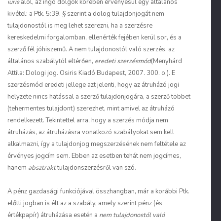
iuris
alól, az ingó dolgok körében érvényesül egy általános
kivétel: a Ptk. 5:39. § szerint a dolog tulajdonjogát nem
tulajdonostól is meg lehet szerezni, ha a szerzésre
kereskedelmi forgalomban, ellenérték fejében kerül sor, és a
szerző fél jóhiszemű. A nem tulajdonostól való szerzés, az
általános szabálytól eltérően,
eredeti szerzésmód
(Menyhárd
Attila: Dologi jog. Osiris Kiadó Budapest, 2007. 300. o.). E
szerzésmód eredeti jellege azt jelenti, hogy az átruházó jogi
helyzete nincs hatással a szerző tulajdonjogára, a szerző többet
(tehermentes tulajdont) szerezhet, mint amivel az átruházó
rendelkezett. Tekintettel arra, hogy a szerzés módja nem
átruházás, az átruházásra vonatkozó szabályokat sem kell
alkalmazni, így a tulajdonjog megszerzésének nem feltétele az
érvényes jogcím sem. Ebben az esetben tehát nem jogcímes,
hanem
absztrakt
tulajdonszerzésről van szó.
A pénz gazdasági funkciójával összhangban, már a korábbi Ptk.
előtti jogban is élt az a szabály, amely szerint pénz (és
értékpapír) átruházása esetén a
nem tulajdonostól való