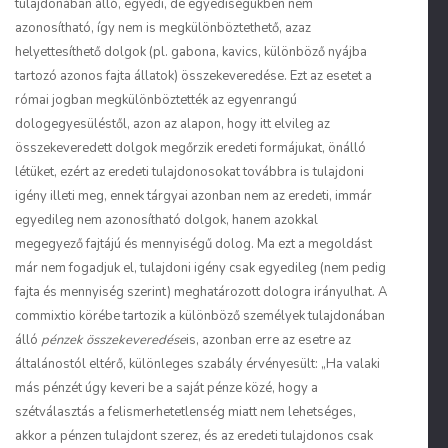
tulajdonában álló, egyedi, de egyediségükben nem
azonosítható, így nem is megkülönböztethető, azaz
helyettesíthető dolgok (pl. gabona, kavics, különböző nyájba
tartozó azonos fajta állatok) összekeveredése. Ezt az esetet a
római jogban megkülönböztették az egyenrangú
dologegyesüléstől, azon az alapon, hogy itt elvileg az
összekeveredett dolgok megőrzik eredeti formájukat, önálló
létüket, ezért az eredeti tulajdonosokat továbbra is tulajdoni
igény illeti meg, ennek tárgyai azonban nem az eredeti, immár
egyedileg nem azonosítható dolgok, hanem azokkal
megegyező fajtájú és mennyiségű dolog. Ma ezt a megoldást
már nem fogadjuk el, tulajdoni igény csak egyedileg (nem pedig
fajta és mennyiség szerint) meghatározott dologra irányulhat. A
commixtio körébe tartozik a különböző személyek tulajdonában
álló
pénzek összekeveredése
is, azonban erre az esetre az
általánostól eltérő, különleges szabály érvényesült: „Ha valaki
más pénzét úgy keveri be a saját pénze közé, hogy a
szétválasztás a felismerhetetlenség miatt nem lehetséges,
akkor a pénzen tulajdont szerez, és az eredeti tulajdonos csak