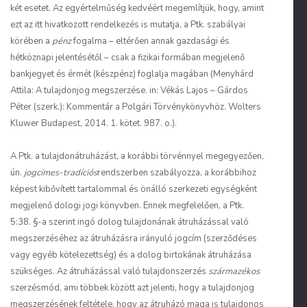
két esetet. Az egyértelműség kedvéért megemlítjük, hogy, amint
ezt az itt hivatkozott rendelkezés is mutatja, a Ptk. szabályai
körében a
pénz
fogalma – eltérően annak gazdasági és
hétköznapi jelentésétől – csak a fizikai formában megjelenő
bankjegyet és érmét (készpénz) foglalja magában (Menyhárd
Attila: A tulajdonjog megszerzése. in: Vékás Lajos – Gárdos
Péter (szerk.): Kommentár a Polgári Törvénykönyvhöz. Wolters
Kluwer Budapest, 2014. 1. kötet. 987. o.).
A Ptk. a tulajdonátruházást, a korábbi törvénnyel megegyezően,
ún.
jogcímes-tradíciós
rendszerben szabályozza, a korábbihoz
képest kibővített tartalommal és önálló szerkezeti egységként
megjelenő dologi jogi könyvben. Ennek megfelelően, a Ptk.
5:38. §-a szerint ingó dolog tulajdonának átruházással való
megszerzéséhez az átruházásra irányuló jogcím (szerződéses
vagy egyéb kötelezettség) és a dolog birtokának átruházása
szükséges. Az átruházással való tulajdonszerzés
származékos
szerzésmód, ami többek között azt jelenti, hogy a tulajdonjog
megszerzésének feltétele, hogy az átruházó maga is tulajdonos