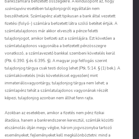
bankszámlára befizetett összegekre. A kiindulópont az, hogy
számlapénz
esetében tulajdonjogról egyáltalán nem
beszélhetünk. Számlapénz alatt tipikusan a bank által vezetett
fizetési (folyó-) számlára befizetett látra szóló betétet értjük. A
számlatulajdonos már akkor elveszíti a pénze feletti
tulajdonjogot, amikor befizeti azt a számlájára. Ezt követően a
számlatulajdonos vagyonába a befizetett pénzösszegre
vonatkozó, a számlavezető bankkal szembeni követelés kerül
(Ptk. 6:390. § és 6:395. §). A magyar jogi felfogás szerint
tulajdonjog tárgya csak testi dolog lehet (Ptk. 5:14. § (1) bek.). A
számlakövetelés (más követeléssel egyezően) mint
immateriálisvagyontárgy, tulajdonjog tárgya nem lehet; a
számlapénz tehát a számlatulajdonos vagyonának részét
képezi, tulajdonjog azonban nem állhat fenn rajta.
Azokban az esetekben, amikor a fizetés nem pénz fizikai
átadása, hanem a bankrendszeren keresztül, számlák közötti
elszámolás útján megy végbe, három jogviszonyba tartozó
eseményeket, fejleményeket kell megkülönböztetni: mind a