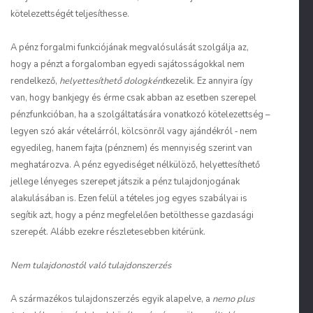
kötelezettségét teljesíthesse.
A pénz forgalmi funkciójának megvalósulását szolgálja az,
hogy a pénzt a forgalomban egyedi sajátosságokkal nem
rendelkező,
helyettesíthető dologként
kezelik. Ez annyira így
van, hogy bankjegy és érme csak abban az esetben szerepel
pénzfunkcióban, ha a szolgáltatására vonatkozó kötelezettség –
legyen szó akár vételárról, kölcsönről vagy ajándékról ‑ nem
egyedileg, hanem fajta (pénznem) és mennyiség szerint van
meghatározva. A pénz egyediséget nélkülöző, helyettesíthető
jellege lényeges szerepet játszik a pénz tulajdonjogának
alakulásában is. Ezen felül a tételes jog egyes szabályai is
segítik azt, hogy a pénz megfelelően betölthesse gazdasági
szerepét. Alább ezekre részletesebben kitérünk.
Nem tulajdonostól való tulajdonszerzés
A származékos tulajdonszerzés egyik alapelve, a
nemo plus