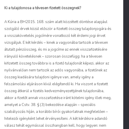
Ki a tulajdonosa a tévesen fizetett összegnek?
A Kúria a BH2015. 168. szám alatt közzétett döntése alapjául
szolgáló érvek közül először a fizetett összeg tulajdonjogára és
a visszakövetelés jogcímére vonatkozó két érdemi jogi érvet
vizsgáljuk. E két kérdés – kinek a vagyonába tartozik a tévesen
átutalt pénzösszeg, és mi a jogcíme az ennek visszafizetésére
irányuló követelésnek – szorosan összefügg: ha a tévesen
kifizetett összeg továbbra is a fizető tulajdonát képezi, akkor az
nyilvánvalóan nem tartozik az adós vagyonába, a fizetőnek az
összeg kiadására tulajdoni igénye van, amely igény a
felszámolási eljáráson kívül elégítendő ki. Ha viszont a fizetett
összeg átkerül a fizetés kedvezményezettjének tulajdonába,
akkor a fizetőt annak visszafizetése iránt kötelmi igény illeti meg,
amelyet a Cstv. 38. § (3) bekezdése alapján – speciális
szabályozás híján, a korábbi bírói gyakorlatnak megfelelően –
hitelezői igényként lehet érvényesíteni. A két kérdésre adandó
válasz tehát egymással összhangban kell, hogy legyen: nem