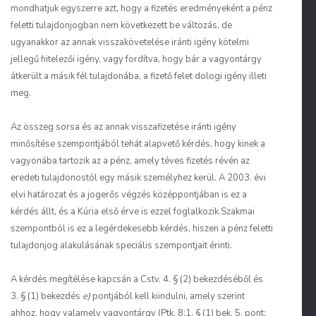
mondhatjuk egyszerre azt, hogy a fizetés eredményeként a pénz
feletti tulajdonjogban nem következett be változás, de
ugyanakkor az annak visszakövetelése iránti igény kötelmi
jellegű hitelezői igény, vagy fordítva, hogy bár a vagyontárgy
átkerült a másik fél tulajdonába, a fizető felet dologi igény illeti
meg.
Az összeg sorsa és az annak visszafizetése iránti igény
minősítése szempontjából tehát alapvető kérdés, hogy kinek a
vagyonába tartozik az a pénz, amely téves fizetés révén az
eredeti tulajdonostól egy másik személyhez kerül. A 2003. évi
elvi határozat és a jogerős végzés középpontjában is ez a
kérdés állt, és a Kúria első érve is ezzel foglalkozik.Szakmai
szempontból is ez a legérdekesebb kérdés, hiszen a pénz feletti
tulajdonjog alakulásának speciális szempontjait érinti.
A kérdés megítélése kapcsán a Cstv. 4. § (2) bekezdéséből és
3. § (1) bekezdés
e)
pontjából kell kiindulni, amely szerint
ahhoz, hogy valamely vagyontárgy (Ptk. 8:1. § (1) bek. 5. pont: