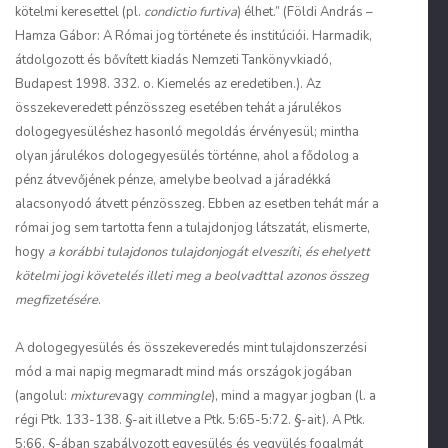
kötelmi keresettel (pl.
condictio furtiva
) élhet.” (Földi András –
Hamza Gábor: A Római jog története és institúciói. Harmadik,
átdolgozott és bővített kiadás Nemzeti Tankönyvkiadó,
Budapest 1998. 332. o. Kiemelés az eredetiben.). Az
összekeveredett pénzösszeg esetében tehát a járulékos
dologegyesüléshez hasonló megoldás érvényesül; mintha
olyan járulékos dologegyesülés történne, ahol a fődolog a
pénz átvevőjének pénze, amelybe beolvad a járadékká
alacsonyodó átvett pénzösszeg. Ebben az esetben tehát már a
római jog sem tartotta fenn a tulajdonjog látszatát, elismerte,
hogy
a korábbi tulajdonos tulajdonjogát elveszíti, és ehelyett
kötelmi jogi követelés illeti meg a beolvadttal azonos összeg
megfizetésére
.
A dologegyesülés és összekeveredés mint tulajdonszerzési
mód a mai napig megmaradt mind más országok jogában
(angolul:
mixture
vagy
commingle
), mind a magyar jogban (l. a
régi Ptk. 133-138. §-ait illetve a Ptk. 5:65-5:72. §-ait). A Ptk.
5:66. §-ában szabályozott egyesülés és vegyülés fogalmát