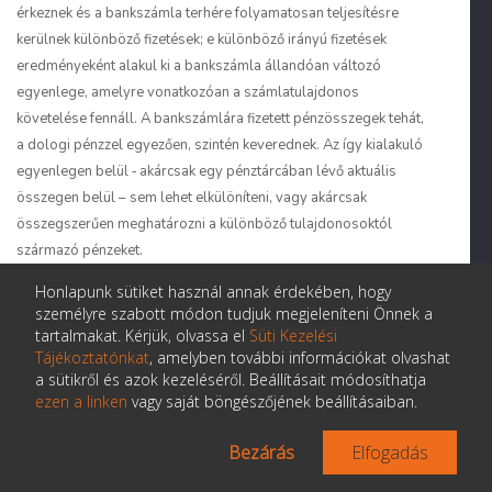
érkeznek és a bankszámla terhére folyamatosan teljesítésre
kerülnek különböző fizetések; e különböző irányú fizetések
eredményeként alakul ki a bankszámla állandóan változó
egyenlege, amelyre vonatkozóan a számlatulajdonos
követelése fennáll. A bankszámlára fizetett pénzösszegek tehát,
a dologi pénzzel egyezően, szintén keverednek. Az így kialakuló
egyenlegen belül ‑ akárcsak egy pénztárcában lévő aktuális
összegen belül – sem lehet elkülöníteni, vagy akárcsak
összegszerűen meghatározni a különböző tulajdonosoktól
származó pénzeket.
Honlapunk sütiket használ annak érdekében, hogy
Mindez odavezet, hogy átutalás útján való fizetés esetén is
személyre szabott módon tudjuk megjeleníteni Önnek a
hasonló törvényszerűségek érvényesülnek, mint
tartalmakat. Kérjük, olvassa el
Süti Kezelési
készpénzfizetés esetén. Ez megfelel a gyakorlati
Tájékoztatónkat
, amelyben további információkat olvashat
a sütikről és azok kezeléséről. Beállításait módosíthatja
követelményeknek is. Az üzleti élet és a hétköznapi gyakorlat
ezen a linken
vagy saját böngészőjének beállításaiban.
számára egyaránt gondot okozna, ha az derülne ki, hogy a
fizetett összeg sorsa és a felek jogai érdemben eltérően
Bezárás
Elfogadás
alakulnak, attól függően, hogy a fizetésre készpénz átadása
vagy bankátutalás útján került-e sor. A számlapénz jogi