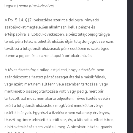
legyen (
nemo plus iuris elve
).
A Ptk. 5:14. § (2) bekezdése szerint a dologra irányadó
szabályokat megfelelően alkalmazni kell a pénzre és
értékpapírra is. Ebből következően, a pénz tulajdonjog tárgya
lehet, pénz felett is lehet átruházás útján tulajdonjogot szerezni,
továbbá a tulajdonátruházásnak pénz esetében is szükséges
eleme a jogcím és az azon alapuló birtokátruházás.
A téves fizetés fogalmilag azt jelenti, hogy a fizető fél nem
szándékozott a fizetett pénzösszeget átadni a másik félnek,
vagy azért, mert nem állt fenn vele szemben tartozása, vagy
mert kisebb összegű tartozása volt, vagy pedig, mert bár
tartozott, azt most nem akarta teljesíteni. Téves fizetés esetén
ezért a tulajdonátruházáshoz megkívánt mindkét törvényi
feltétel hiányzik. Egyrészt a fizetésre nem valamely érvényes,
létező jogcímre tekintettel került sor, és, a látszattal ellentétben,
a birtokátruházás sem valósul meg. A birtokátruházás ugyanis