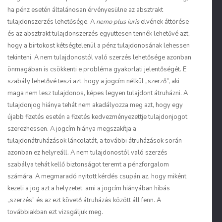
ha pénz esetén általánosan érvényesülne az absztrakt
tulajdonszerzés lehetősége. A
nemo plus iuris
elvének áttörése
és az absztrakt tulajdonszerzés együttesen tennék lehetővé azt,
hogy a birtokost kétségtelenül a pénz tulajdonosának lehessen
tekinteni. A nem tulajdonostól való szerzés lehetősége azonban
önmagában is csökkenti e probléma gyakorlati jelentőségét. E
szabály lehetővé teszi azt, hogy a jogcím nélkül „szerző”, aki
maga nem lesz tulajdonos, képes legyen tulajdont átruházni. A
tulajdonjog hiánya tehát nem akadályozza meg azt, hogy egy
újabb fizetés esetén a fizetés kedvezményezettje tulajdonjogot
szerezhessen. A jogcím hiánya megszakítja a
tulajdonátruházások láncolatát, a további átruházások során
azonban ez helyreáll. A nem tulajdonostól való szerzés
szabálya tehát kellő biztonságot teremt a pénzforgalom
számára. A megmaradó nyitott kérdés csupán az, hogy miként
kezeli a jog azt a helyzetet, ami a jogcím hiányában hibás
„szerzés” és az ezt követő átruházás között áll fenn. A
továbbiakban ezt vizsgáljuk meg.