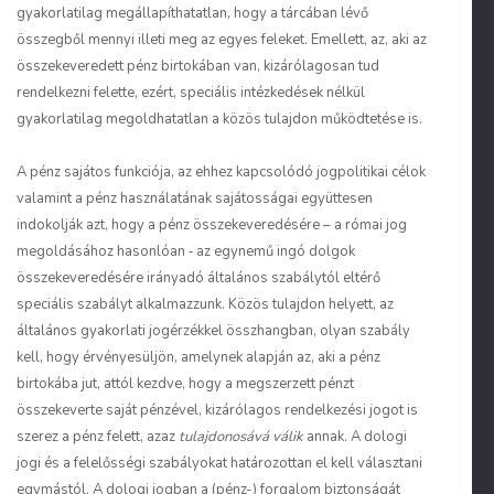
gyakorlatilag megállapíthatatlan, hogy a tárcában lévő
összegből mennyi illeti meg az egyes feleket. Emellett, az, aki az
összekeveredett pénz birtokában van, kizárólagosan tud
rendelkezni felette, ezért, speciális intézkedések nélkül
gyakorlatilag megoldhatatlan a közös tulajdon működtetése is.
A pénz sajátos funkciója, az ehhez kapcsolódó jogpolitikai célok
valamint a pénz használatának sajátosságai együttesen
indokolják azt, hogy a pénz összekeveredésére – a római jog
megoldásához hasonlóan ‑ az egynemű ingó dolgok
összekeveredésére irányadó általános szabálytól eltérő
speciális szabályt alkalmazzunk. Közös tulajdon helyett, az
általános gyakorlati jogérzékkel összhangban, olyan szabály
kell, hogy érvényesüljön, amelynek alapján az, aki a pénz
birtokába jut, attól kezdve, hogy a megszerzett pénzt
összekeverte saját pénzével, kizárólagos rendelkezési jogot is
szerez a pénz felett, azaz
tulajdonosává válik
annak. A dologi
jogi és a felelősségi szabályokat határozottan el kell választani
egymástól. A dologi jogban a (pénz-) forgalom biztonságát