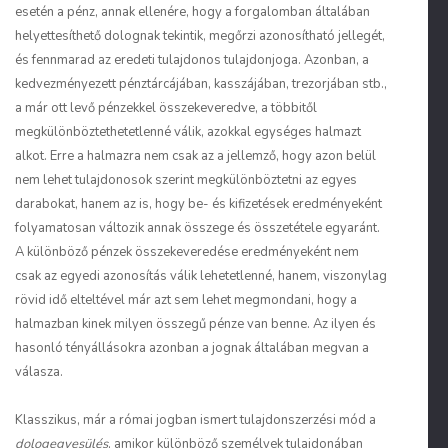
esetén a pénz, annak ellenére, hogy a forgalomban általában
helyettesíthető dolognak tekintik, megőrzi azonosítható jellegét,
és fennmarad az eredeti tulajdonos tulajdonjoga. Azonban, a
kedvezményezett pénztárcájában, kasszájában, trezorjában stb.,
a már ott levő pénzekkel összekeveredve, a többitől
megkülönböztethetetlenné válik, azokkal egységes halmazt
alkot. Erre a halmazra nem csak az a jellemző, hogy azon belül
nem lehet tulajdonosok szerint megkülönböztetni az egyes
darabokat, hanem az is, hogy be- és kifizetések eredményeként
folyamatosan változik annak összege és összetétele egyaránt.
A különböző pénzek összekeveredése eredményeként nem
csak az egyedi azonosítás válik lehetetlenné, hanem, viszonylag
rövid idő elteltével már azt sem lehet megmondani, hogy a
halmazban kinek milyen összegű pénze van benne. Az ilyen és
hasonló tényállásokra azonban a jognak általában megvan a
válasza.
Klasszikus, már a római jogban ismert tulajdonszerzési mód a
dologegyesülés
, amikor különböző személyek tulajdonában