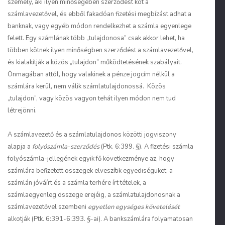
személy, aki ilyen minőségében szerződést köt a
számlavezetővel, és ebből fakadóan fizetési megbízást adhat a
banknak, vagy egyéb módon rendelkezhet a számla egyenlege
felett. Egy számlának több „tulajdonosa” csak akkor lehet, ha
többen kötnek ilyen minőségben szerződést a számlavezetővel,
és kialakítják a közös „tulajdon” működtetésének szabályait.
Önmagában attól, hogy valakinek a pénze jogcím nélkül a
számlára kerül, nem válik számlatulajdonossá. Közös
„tulajdon”, vagy közös vagyon tehát ilyen módon nem tud
létrejönni.
A számlavezető és a számlatulajdonos közötti jogviszony
alapja a
folyószámla-szerződés
(Ptk. 6:399. §). A fizetési számla
folyószámla-jellegének egyik fő következménye az, hogy
számlára befizetett összegek elveszítik egyediségüket; a
számlán jóváírt és a számla terhére írt tételek, a
számlaegyenleg összege erejéig, a számlatulajdonosnak a
számlavezetővel szembeni
egyetlen egységes követelését
alkotják (Ptk. 6:391-6:393. §-ai). A bankszámlára folyamatosan