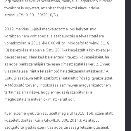
jogi megítélésével kapcsolatban, mellyel a Legfelsőbb Bíróság
továbbra is egyetért, az abban foglaltaktól nincs indoka
eltérni.”(Gfv. X.30.139/2010/5.).
2012. március 1-jétől megváltozott a jogi helyzet: míg
korábban nem volt speciális szabályozás a téves fizetésre
vonatkozóan, a 2011. évi CXCVII. tv. (Módosító törvény) 31. §
(3) bekezdése alapján a Cstv. 28. §-a kiegészült a következő (4)
bekezdéssel: „Nem kell bejelenteni hitelezői követelésként, ha
az adós bankszámlájára tévesen címzett átutalás került. Ennek
visszautalása iránt a felszámoló haladéktalanul intézkedik.” A
Cstv. új szabálya tehát szakított a kialakult bírósági gyakorlattal.
A Módosító törvény indokolása semmilyen magyarázatot nem
tartalmaz arra nézve, hogy ennek az új szabálynak a
meghozatalára milyen ok miatt került sor.
Ilyen előzmények után született meg a BH2015. 168. szám alatt
közzétett döntés (Kúria Gfv.VII.30.308/2014.). Az alapul
szolgáló tényállás szerint az adós társaság felszámolásának