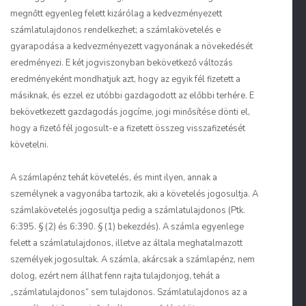
megnőtt egyenleg felett kizárólag a kedvezményezett
számlatulajdonos rendelkezhet; a számlakövetelés e
gyarapodása a kedvezményezett vagyonának a növekedését
eredményezi. E két jogviszonyban bekövetkező változás
eredményeként mondhatjuk azt, hogy az egyik fél fizetett a
másiknak, és ezzel ez utóbbi gazdagodott az előbbi terhére. E
bekövetkezett gazdagodás jogcíme, jogi minősítése dönti el,
hogy a fizető fél jogosult-e a fizetett összeg visszafizetését
követelni.
A számlapénz tehát követelés, és mint ilyen, annak a
személynek a vagyonába tartozik, aki a követelés jogosultja. A
számlakövetelés jogosultja pedig a számlatulajdonos (Ptk.
6:395. § (2) és 6:390. § (1) bekezdés). A számla egyenlege
felett a számlatulajdonos, illetve az általa meghatalmazott
személyek jogosultak. A számla, akárcsak a számlapénz, nem
dolog, ezért nem állhat fenn rajta tulajdonjog, tehát a
„számlatulajdonos” sem tulajdonos. Számlatulajdonos az a