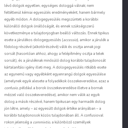
lévő dolgok egyetlen, egységes dologgá válnak; nem
feltétlenül kémiai egyesülés eredményeként, hanem bármely
egyéb módon. A dologegyesülés megszünteti a korábbi
különálló dolgok önállóságát, és ennek szükségszerű
következménye a tulajdonjogban beálló változás. Ennek tipikus
esete a járulékos dologegyesülés (
accessio
), amikor a járulék a
fődolog részévé (alkotórészévé) válik és osztja annak jogi
sorsát (hasonlóan ahhoz, ahogy a felépítmény osztja a telek
sorsát), és a járuléknak minősülő dolog korábbi tulajdonosát
kártalanítási igény illeti meg. A dologegyesülés ritkább esete
az egynemű vagy egyébként egyenrangú dolgok egyesülése
(amelynek egyik alesete a folyadékok összekeveredése, azaz a
confusio
, például a borok összekeveredése illetve a bornak
mézzel való összekeveredése), amikor nem válik az egyik
dolog a másik részévé, hanem tipikusan egy harmadik dolog
jön létre, amely – az egyesült dolgok értéke arányában – a
korábbi tulajdonosok közös tulajdonában áll. A confusioval
rokon jelenség a
commixtio
, a különböző személyek