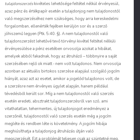
tulajdonszerzés
kivételes lehetősége feltétel nélkül érvényesül,
azaz pénz és értékpapír esetén a tulajdonjog nem tulajdonostól
való megszerzéséhez nem szükséges, hogy arra kereskedelmi
forgalomban, ellenérték fejében kerüljön sor és a szerző
jóhiszemű legyen (Ptk. 5:40. §). A nem tulajdonostól való
tulajdonszerzést lehetővé tevő törvényi kivétel feltétel nélküli
érvényesülése a pénz esetében orvosolja azokat a hibákat,
amelyek abból fakadnak, hogy az átruházó – többnyire a saját
szerzésében rejlő ok miatt ‑ nem volt tulajdonos. Nem orvosolja
azonban az aktuális birtokos szerzése alapjául szolgáló jogcím
hiányát, azaz azt az esetet, amikor a jogelőd tulajdonos volt, de
a szerzésre nem érvényes ügylet alapján, hanem például
tévedésből került sor. Míg a nem tulajdonostól való szerzés
esetén eredeti, absztrakt tulajdonszerzésről van szó, ami
vitathatatlan, tehermentes, új tulajdonjogot eredményez a
szerzőnél, tulajdonostól való szerzés esetén még a jogcím
megléte és rendben léte is követelmény. A jogcím hibája
meghiúsíthatja a tulajdonjog átruházás útján való
megszerzését. Ezt a problémát teljesen csak az szüntetné meg,