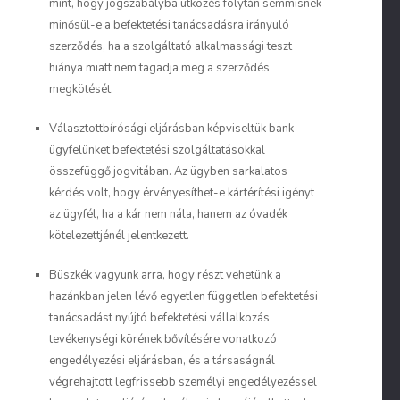
mint, hogy jogszabályba ütközés folytán semmisnek
minősül-e a befektetési tanácsadásra irányuló
szerződés, ha a szolgáltató alkalmassági teszt
hiánya miatt nem tagadja meg a szerződés
megkötését.
Választottbírósági eljárásban képviseltük bank
ügyfelünket befektetési szolgáltatásokkal
összefüggő jogvitában. Az ügyben sarkalatos
kérdés volt, hogy érvényesíthet-e kártérítési igényt
az ügyfél, ha a kár nem nála, hanem az óvadék
kötelezettjénél jelentkezett.
Büszkék vagyunk arra, hogy részt vehetünk a
hazánkban jelen lévő egyetlen független befektetési
tanácsadást nyújtó befektetési vállalkozás
tevékenységi körének bővítésére vonatkozó
engedélyezési eljárásban, és a társaságnál
végrehajtott legfrissebb személyi engedélyezéssel