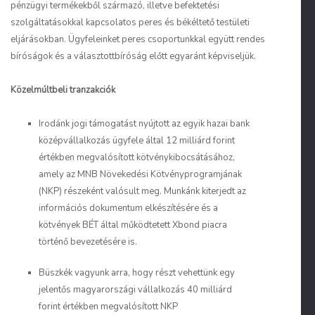
pénzügyi termékekből származó, illetve befektetési
szolgáltatásokkal kapcsolatos peres és békéltető testületi
eljárásokban. Ügyfeleinket peres csoportunkkal együtt rendes
bíróságok és a választottbíróság előtt egyaránt képviseljük.
Közelmúltbeli tranzakciók
Irodánk jogi támogatást nyújtott az egyik hazai bank
középvállalkozás ügyfele által 12 milliárd forint
értékben megvalósított kötvénykibocsátásához,
amely az MNB Növekedési Kötvényprogramjának
(NKP) részeként valósult meg. Munkánk kiterjedt az
információs dokumentum elkészítésére és a
kötvények BÉT által működtetett Xbond piacra
történő bevezetésére is.
Büszkék vagyunk arra, hogy részt vehettünk egy
jelentős magyarországi vállalkozás 40 milliárd
forint értékben megvalósított NKP