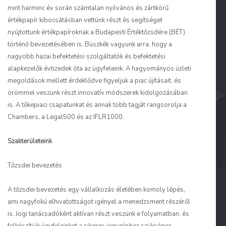
mint harminc év során számtalan nyilvános és zártkörű
értékpapír kibocsátásban vettünk részt és segítséget
nyújtottunk értékpapíroknak a Budapesti Értéktőzsdére (BÉT)
történő bevezetésében is. Büszkék vagyunk arra, hogy a
nagyobb hazai befektetési szolgáltatók és befektetési
alapkezelők évtizedek óta az ügyfeleink. A hagyományos üzleti
megoldások mellett érdeklődve figyeljük a piac újításait, és
örömmel veszünk részt innovatív módszerek kidolgozásában
is. A tőkepiaci csapatunkat és annak több tagját rangsorolja a
Chambers, a Legal500 és az IFLR1000.
Szakterületeink
Tőzsdei bevezetés
A tőzsdei bevezetés egy vállalkozás életében komoly lépés,
ami nagyfokú elhivatottságot igényel a menedzsment részéről
is. Jogi tanácsadóként aktívan részt veszünk e folyamatban, és