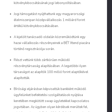
kötvénykibocsátásának jogi lebonyolításában.
Jogi támogatást nyújthattunk egy magyarországi
élelmiszeripari középvállalkozás 1 milliárd forint
értékű kötvénykibocsátásában.
A kijelölt tanácsadó oldalán közreműködtünk egy
hazai vállalkozás részvényeinek a BÉT Xtend piacára
történő regisztrációja során.
Részt vettünk több zártkörűen működő
részvénytársaság alapításában. A legutóbbi ilyen
társaságot az alapítók 100 millió forint alaptőkével
alapították.
Bírósági eljárásban képviseltük bankként működő
ügyfelünket befektetési szolgáltatások nyújtása
keretében megkötött swap ügyletekkel kapcsolatos
jogvitában. Az ügyben olyan kérdések merültek fel,