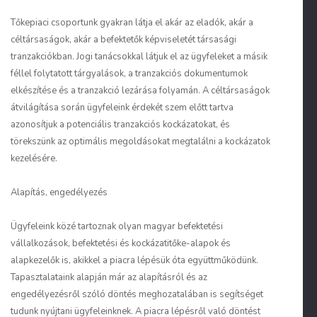
Tőkepiaci csoportunk gyakran látja el akár az eladók, akár a
céltársaságok, akár a befektetők képviseletét társasági
tranzakciókban. Jogi tanácsokkal látjuk el az ügyfeleket a másik
féllel folytatott tárgyalások, a tranzakciós dokumentumok
elkészítése és a tranzakció lezárása folyamán. A céltársaságok
átvilágítása során ügyfeleink érdekét szem előtt tartva
azonosítjuk a potenciális tranzakciós kockázatokat, és
törekszünk az optimális megoldásokat megtalálni a kockázatok
kezelésére.
Alapítás, engedélyezés
Ügyfeleink közé tartoznak olyan magyar befektetési
vállalkozások, befektetési és kockázatitőke-alapok és
alapkezelők is, akikkel a piacra lépésük óta együttműködünk.
Tapasztalataink alapján már az alapításról és az
engedélyezésről szóló döntés meghozatalában is segítséget
tudunk nyújtani ügyfeleinknek. A piacra lépésről való döntést