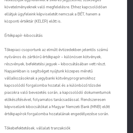
felkészítjük ügyfeleinket a sikeres jegyzéshez szükséges
követelményeknek való megfelelésre. Ehhez kapcsolódóan
ellátjuk ügyfeleink képviseletét nemcsak a BÉT, hanem a
központi értéktár (KELER) előtt is.
Értékpapír-kibocsátás
Tőkepiaci csoportunk az elmúlt évtizedekben jelentős számú
nyilvános és zártkörű értékpapír – különösen kötvények,
részvények, befektetési jegyek – kibocsátásában vett részt.
Napjainkban is segítséget nyújtunk közepes méretű
vállalkozásoknak a jegybanki kötvényprogramokhoz
kapcsolódó forgalomba hozatal és a különböző tőzsdei
piacokra való bevezetés során, a kapcsolódó dokumentumok
előkészítésével, folyamatos tanácsadással. Rendszeresen
képviselünk kibocsátókat a Magyar Nemzeti Bank (MNB) előtt
értékpapírok forgalomba hozatalának engedélyezése során.
Tőkebefektetések, vállalati tranzakciók