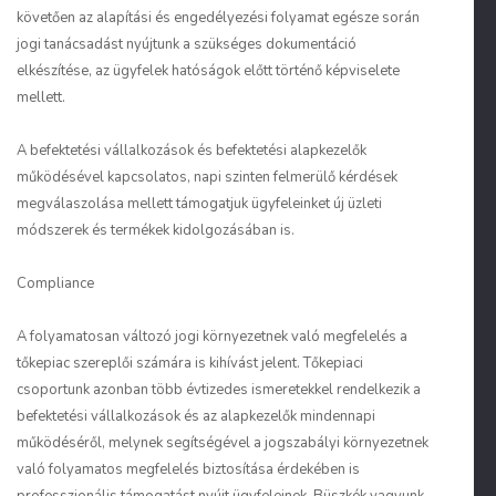
követően az alapítási és engedélyezési folyamat egésze során
jogi tanácsadást nyújtunk a szükséges dokumentáció
elkészítése, az ügyfelek hatóságok előtt történő képviselete
mellett.
A befektetési vállalkozások és befektetési alapkezelők
működésével kapcsolatos, napi szinten felmerülő kérdések
megválaszolása mellett támogatjuk ügyfeleinket új üzleti
módszerek és termékek kidolgozásában is.
Compliance
A folyamatosan változó jogi környezetnek való megfelelés a
tőkepiac szereplői számára is kihívást jelent. Tőkepiaci
csoportunk azonban több évtizedes ismeretekkel rendelkezik a
befektetési vállalkozások és az alapkezelők mindennapi
működéséről, melynek segítségével a jogszabályi környezetnek
való folyamatos megfelelés biztosítása érdekében is