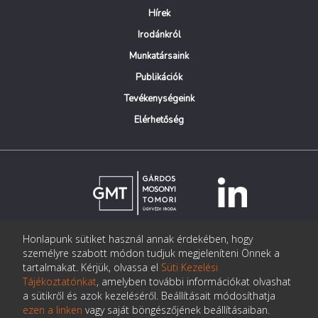
Hírek
Irodánkról
Munkatársaink
Publikációk
Tevékenységeink
Elérhetőség
Honlapunk sütiket használ annak érdekében, hogy
© Copyright Gárdos Mosonyi Tomori Ügyvédi Iroda
személyre szabott módon tudjuk megjeleníteni Önnek a
postmaster@gmtlegal.hu
tartalmakat. Kérjük, olvassa el
Süti Kezelési
Tájékoztatónkat
, amelyben további információkat olvashat
Adatkezelési tájékoztató
a sütikről és azok kezeléséről. Beállításait módosíthatja
ezen a linken
vagy saját böngészőjének beállításaiban.