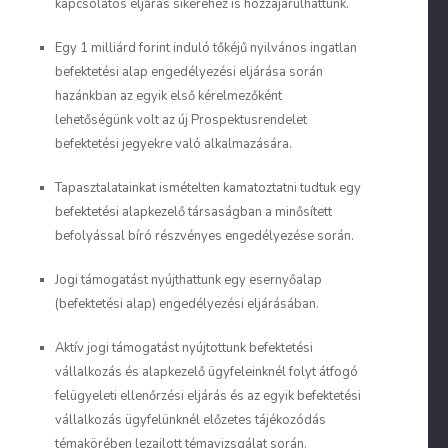
kapcsolatos eljárás sikeréhez is hozzájárulhattunk.
Egy 1 milliárd forint induló tőkéjű nyilvános ingatlan
befektetési alap engedélyezési eljárása során
hazánkban az egyik első kérelmezőként
lehetőségünk volt az új Prospektusrendelet
befektetési jegyekre való alkalmazására.
Tapasztalatainkat ismételten kamatoztatni tudtuk egy
befektetési alapkezelő társaságban a minősített
befolyással bíró részvényes engedélyezése során.
Jogi támogatást nyújthattunk egy esernyőalap
(befektetési alap) engedélyezési eljárásában.
Aktív jogi támogatást nyújtottunk befektetési
vállalkozás és alapkezelő ügyfeleinknél folyt átfogó
felügyeleti ellenőrzési eljárás és az egyik befektetési
vállalkozás ügyfelünknél előzetes tájékozódás
témakörében lezajlott témavizsgálat során.