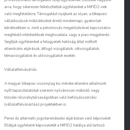
professzionális támogatást nyújt ügyfeleinek. Büszkék vagyunk
arra, hogy sikeresen felkészítettük ügyfeleinket a MiFID2-nek
való megfelelésre. Támogatást nyújtunk az olyan, a tőkepiaci
vállalkozások működésüket érintő mindennapi, gyakorlati
kérdésekben is, mint a pénzmosás megelőzésével kapcsolatos
megfelelő intézkedések meghozatala, vagy a piaci megjelenés.
Segítjük ügyfeleinket a felügyeleti hatóság által indított
ellenőrzési eljárások, átfogó vizsgálatok, célvizsgálatok,
témavizsgálatok és utóvizsgálatok esetén.
Vállalatfelvásárlás
A magyar tőkepiac viszonylag kis mérete ellenére alkalmunk
nyílt tapasztalatokat szerezni nyilvánosan működő, nagy
tőzsdei részvénytársaságokban való befolyásszerzési
(vállalatfelvásárlási) projektekben is.
Peres és alternatív jogvitarendezési eljárásban való képviselet
Ellátjuk ügyfeleink képviseletét a MIFID2 hatálya alá tartozó