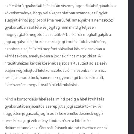
széleskörű gyakorlattá, és talán viszonylagos fiatalságának is a
következménye, hogy vele kapcsolatban számos, az ügylet
alapjait érintő jogi probléma merül fel, amelyekre a nemzetközi
gyakorlatban sokféle és jogilag nem mindig teljesen
megnyugtató megoldás születik. A bankárok meghallgatják a
jogi aggályokat, törekszenek a jogi kockázatok kivédésére,
azonban a saját üzleti megfontolásaikat követik azokban a
kérdésekben, amelyekben a jognak nincs megoldása. A
hitelátruházás kérdéskörének sajátos aktualitást ad az ezév
elején végrehajtott hitelkonszolidáció; mi azonban nem ezt
tekintjük modellnek, hanem az egyenrangú bankok között,
üzletszerűen megvalósuló hitelátruházást.
Mind a konzorciális hitelezés, mind pedig a hitelátruházás
gyakorlatában jelentős szerep jut a jogi szakértőknek. A
független jogászok, jogi irodák közreműködésének egyik
terméke, a jogi vélemény, fontos része a hitelezési
dokumentumoknak. Összeállításunk utolsó részében ennek