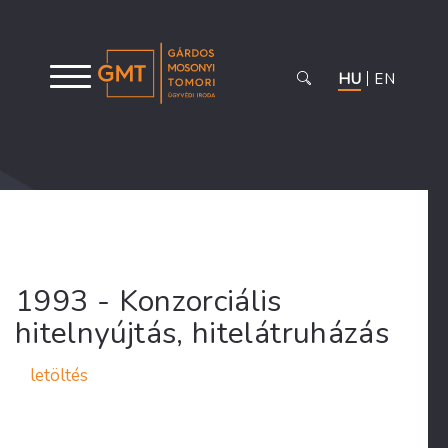
HU
EN
1993 - Konzorciális
hitelnyújtás, hitelátruházás
letöltés