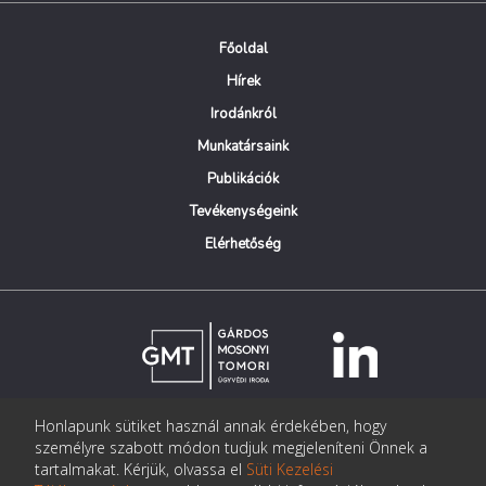
Főoldal
Hírek
Irodánkról
Munkatársaink
Publikációk
Tevékenységeink
Elérhetőség
Honlapunk sütiket használ annak érdekében, hogy
© Copyright Gárdos Mosonyi Tomori Ügyvédi Iroda
személyre szabott módon tudjuk megjeleníteni Önnek a
postmaster@gmtlegal.hu
tartalmakat. Kérjük, olvassa el
Süti Kezelési