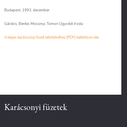
Budapest, 1993. december
Gárdos, Benke, Mosonyi, Tomori Ügyvédi Iroda
A teljes karácsonyi füzet letöltéséhez (PDF) kattintson ide.
Karácsonyi füzetek