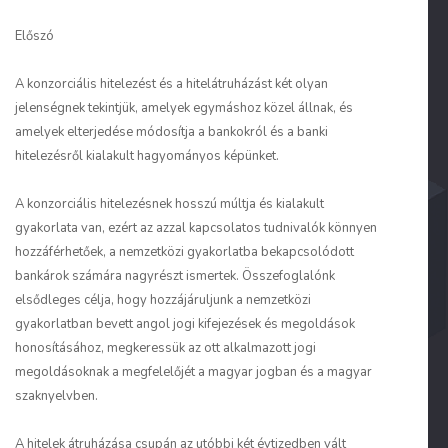
Előszó
A konzorciális hitelezést és a hitelátruházást két olyan
jelenségnek tekintjük, amelyek egymáshoz közel állnak, és
amelyek elterjedése módosítja a bankokról és a banki
hitelezésről kialakult hagyományos képünket.
A konzorciális hitelezésnek hosszú múltja és kialakult
gyakorlata van, ezért az azzal kapcsolatos tudnivalók könnyen
hozzáférhetőek, a nemzetközi gyakorlatba bekapcsolódott
bankárok számára nagyrészt ismertek. Összefoglalónk
elsődleges célja, hogy hozzájáruljunk a nemzetközi
gyakorlatban bevett angol jogi kifejezések és megoldások
honosításához, megkeressük az ott alkalmazott jogi
megoldásoknak a megfelelőjét a magyar jogban és a magyar
szaknyelvben.
A hitelek átruházása csupán az utóbbi két évtizedben vált