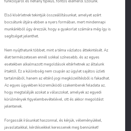
funkciójáról és néhány tipikus, fontos eleméről szólunk.
Első kísérletnek tekintjük összeállításunkat, amelyet azért
bocsátunk útjára ebben a nyers formában, mert mindennapi
munkánkból úgy érezzük, hogy a gyakorlat számára még így is
segítséget jelenthet.
Nem nyújthatunk többet, mint a téma vázlatos áttekintését. Az
élet természetesen ennél sokkal színesebb, és az egyes
esetekben alkalmazott megoldások eltérhetnek az általunk
írtaktól. Ez a különbség nem csupán az ügylet sajátos üzleti
tartalmából, hanem az eltérő jogi megközelítésből is fakadhat.
Az egyes ügyekben közreműködő szakemberek feladata az,
hogy megtalálják azokat a válaszokat, amelyek az egyedi
körülmények figyelembevételével, ott és akkor megoldást
jelentenek.
Forgassák írásunkat haszonnal, és kérjük, véleményükkel,
javaslataikkal, kérdéseikkel keressenek meg bennünket!