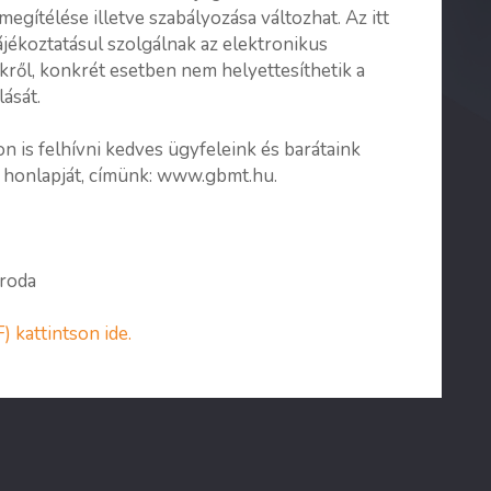
megítélése illetve szabályozása változhat. Az itt
ájékoztatásul szolgálnak az elektronikus
ről, konkrét esetben nem helyettesíthetik a
ását.
 is felhívni kedves ügyfeleink és barátaink
 honlapját, címünk:
www.gbmt.hu.
Iroda
) kattintson ide.