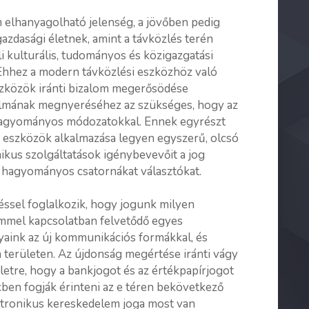
elhanyagolható jelenség, a jövőben pedig
gazdasági életnek, amint a távközlés terén
 kulturális, tudományos és közigazgatási
. Ehhez a modern távközlési eszközhöz való
szközök iránti bizalom megerősödése
zalmának megnyeréséhez az szükséges, hogy az
hagyományos módozatokkal. Ennek egyrészt
us eszközök alkalmazása legyen egyszerű, olcsó
ikus szolgáltatások igénybevevőit a jog
 hagyományos csatornákat választókat.
éssel foglalkozik, hogy jogunk milyen
emmel kapcsolatban felvetődő egyes
yaink az új kommunikációs formákkal, és
 területen. Az újdonság megértése iránti vágy
letre, hogy a bankjogot és az értékpapírjogot
ben fogják érinteni az e téren bekövetkező
ktronikus kereskedelem joga most van