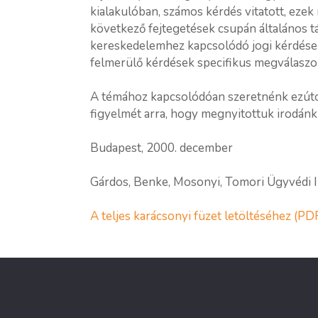
kialakulóban, számos kérdés vitatott, ezek 
következő fejtegetések csupán általános t
kereskedelemhez kapcsolódó jogi kérdések
felmerülő kérdések specifikus megválaszol
A témához kapcsolódóan szeretnénk ezúton
figyelmét arra, hogy megnyitottuk irodánk
Budapest, 2000. december
Gárdos, Benke, Mosonyi, Tomori Ügyvédi 
A teljes karácsonyi füzet letöltéséhez (PDF