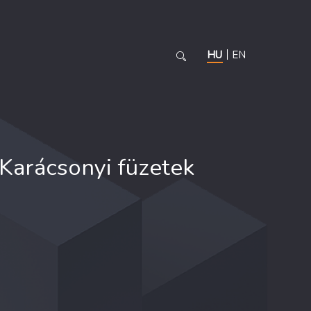
HU
EN
Karácsonyi füzetek