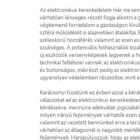
Az elektronikus kereskedelem már ma sem 
várhatóan lényeges részét fogja alkotni a 
végbemenő forradalom a gazdaságon kívüli
szféra működését is alapvetően átalakítja
széleskörű hozzáférés valamint az ezen e
szükséges. A potenciális felhasználók bi
új eszközök versenyképesek legyenek a 
technikai feltételei vannak: az elektronik
és biztonságos, másrészt pedig az elektron
ugyanolyan védelemben részesítse, mint a
Karácsonyi füzetünk ez évben azzal a kérd
válaszokat ad az elektronikus kereskedel
kérdésekre, mennyire adekvátak jogszabál
milyen irányú fejlemények várhatók ezen a
valamint az vezetett bennünket erre a terü
várhatóan az átlagosnál is nagyobb mérték
fejlemények. Hangsúlyozzuk, hogy az ele