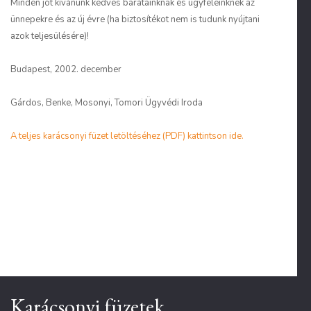
Minden jót kívánunk kedves barátainknak és ügyfeleinknek az
ünnepekre és az új évre (ha biztosítékot nem is tudunk nyújtani
azok teljesülésére)!
Budapest, 2002. december
Gárdos, Benke, Mosonyi, Tomori Ügyvédi Iroda
A teljes karácsonyi füzet letöltéséhez (PDF) kattintson ide.
Karácsonyi füzetek