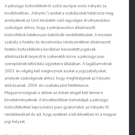
A pénzügyi biztosítékokról szóló európai uniós irányelv (a
továbbiakban: „Irányelv”) azokat a szabályokat határozza meg,
amelyeknek az Unió területén való egységes érvényesülése
szükséges ahhoz, hogy a pénzpiacokon alkalmazott
biztosítékok hatékonyan betöltsék rendeltetésüket. A mostani
szabály a fizetési és elszámolási rendszerekben alkalmazott
fizetési biztosítékokra korábban bevezetett jogelvek
alkalmazását terjeszti ki szélesebb körre, a pénzügyi piac
szereplőinek kétoldalú ügyleteire általában. A tagállamoknak
2003. év végéig kell meghozniuk azokat a jogszabályokat,
amelyek szükségesek ahhoz, hogy megfeleljenek az Irányelv
előírásainak. 2004. évi csatlakozást feltételezve,
Magyarországnak is ebben az évben eleget kell tennie e
követelményeknek. A következőkben bemutatjuk a pénzügyi
biztosítékokkal kapcsolatos piaci gyakorlatot, az Irányelv fő
rendelkezéseit és azt, hogy ezekben a kérdésekben mi a magyar
jogi helyzet.