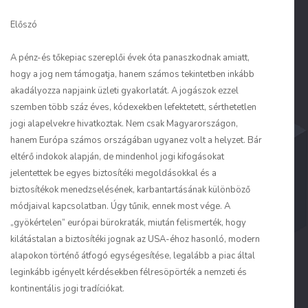
Előszó
A pénz-és tőkepiac szereplői évek óta panaszkodnak amiatt,
hogy a jog nem támogatja, hanem számos tekintetben inkább
akadályozza napjaink üzleti gyakorlatát. A jogászok ezzel
szemben több száz éves, kódexekben lefektetett, sérthetetlen
jogi alapelvekre hivatkoztak. Nem csak Magyarországon,
hanem Európa számos országában ugyanez volt a helyzet. Bár
eltérő indokok alapján, de mindenhol jogi kifogásokat
jelentettek be egyes biztosítéki megoldásokkal és a
biztosítékok menedzselésének, karbantartásának különböző
módjaival kapcsolatban. Úgy tűnik, ennek most vége. A
„gyökértelen” európai bürokraták, miután felismerték, hogy
kilátástalan a biztosítéki jognak az USA-éhoz hasonló, modern
alapokon történő átfogó egységesítése, legalább a piac által
leginkább igényelt kérdésekben félresöpörték a nemzeti és
kontinentális jogi tradíciókat.