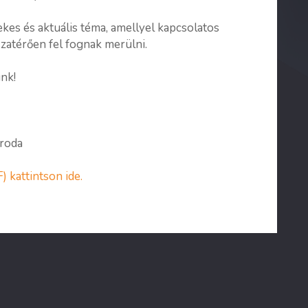
kes és aktuális téma, amellyel kapcsolatos
zatérően fel fognak merülni.
nk!
Iroda
) kattintson ide.