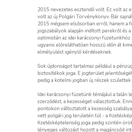
2015 nevezetes esztendő volt. Ez volt az 
volt az új Polgári Törvénykönyv. Bár saj
2015 mégsem elsősorban erről, hanem a f
jogszabályok alapján indított perekről és a
optimistán az idei karácsonyi füzetünkhöz 
ugyanis előreláthatóan hosszú időn át kime
elmélyülést igénylő kérdéseknek.
Sok újdonságot tartalmaz például a pénzüg
biztosítékok joga. E jogterület jelentőség
pedig a kötelmi jogban új részek születte
Idei karácsonyi füzetünk témájául a talán 
szerződést, a kezességet választottuk. Enn
pontokon változtatott a kezesség szabálya
vett polgári jog területén túl - a fizetésk
fizetésképtelenség joga pedig szintén örök
lényeges változást hozott a magáncsőd i