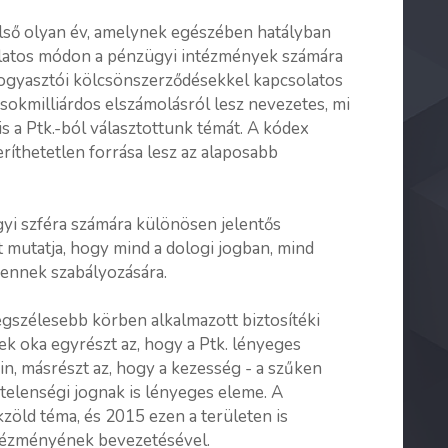
első olyan év, amelynek egészében hatályban
nálatos módon a pénzügyi intézmények számára
ogyasztói kölcsönszerződésekkel kapcsolatos
 sokmilliárdos elszámolásról lesz nevezetes, mi
is a Ptk.-ból választottunk témát. A kódex
ríthetetlen forrása lesz az alaposabb
yi szféra számára különösen jelentős
ét mutatja, hogy mind a dologi jogban, mind
k ennek szabályozására.
legszélesebb körben alkalmazott biztosítéki
ek oka egyrészt az, hogy a Ptk. lényeges
in, másrészt az, hogy a kezesség - a szűken
éptelenségi jognak is lényeges eleme. A
zöld téma, és 2015 ezen a területen is
ntézményének bevezetésével.