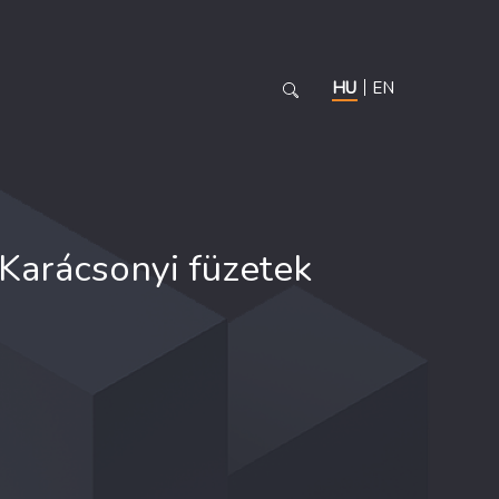
HU
EN
Karácsonyi füzetek