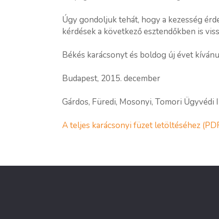
Úgy gondoljuk tehát, hogy a kezesség érde
kérdések a következő esztendőkben is viss
Békés karácsonyt és boldog új évet kívánu
Budapest, 2015. december
Gárdos, Füredi, Mosonyi, Tomori Ügyvédi 
A teljes karácsonyi füzet letöltéséhez (PDF