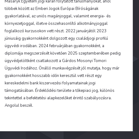
Masaryk Egyetem jogi karán folytatott tanulmányokat, ahol
többek között az Emberi Jogok Európai Bíróságának
gyakorlatával, az uniós magánjoggal, valamint energia- és
környezetjoggal, illetve összehasonlító alkotmányjoggal
foglalkozó kurzusokon vett részt. 2022 januárjától 2023
júniusáig gyakornokként dolgozott egy családjogi profilú
ügyvédi irodában. 2024 februárjában gyakornokként, a
diplomája megszerzését követően 2025 szeptemberében pedig
ügyvédjelöltként csatlakozott a Gárdos Mosonyi Tomori
Ügyvédi Irodához. Önálló munkavégzését jól mutatja, hogy már
gyakornokként hosszabb időn keresztül vett részt egy
kereskedelmi bank kiszervezési folyamatainak jogi
támogatásában. Érdeklődési területe a tőkepiaci jog, különös
tekintettel a befektetési alapkezelőket érintő szabályozásra.
Angolul beszél.