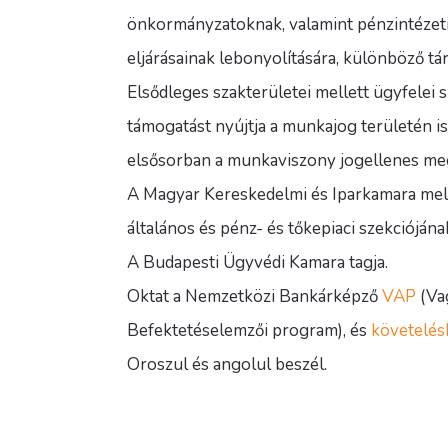
önkormányzatoknak, valamint pénzintézeti 
eljárásainak lebonyolítására, különböző tá
Elsődleges szakterületei mellett ügyfelei
támogatást nyújtja a munkajog területén is, 
elsősorban a munkaviszony jogellenes me
A Magyar Kereskedelmi és Iparkamara mel
általános és pénz- és tőkepiaci szekciójának
A Budapesti Ügyvédi Kamara tagja.
Oktat a Nemzetközi Bankárképző
VAP
(Vag
Befektetéselemzői program), és
követelés
Oroszul és angolul beszél.