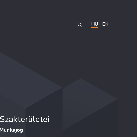
HU
EN
Szakterületei
Munkajog