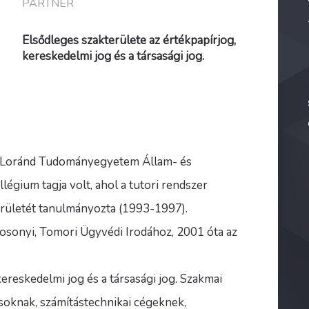
PARTNER
Elsődleges szakterülete az értékpapírjog,
kereskedelmi jog és a társasági jog.
s Loránd Tudományegyetem Állam- és
égium tagja volt, ahol a tutori rendszer
területét tanulmányozta (1993-1997).
osonyi, Tomori Ügyvédi Irodához, 2001 óta az
kereskedelmi jog és a társasági jog. Szakmai
zásoknak, számítástechnikai cégeknek,