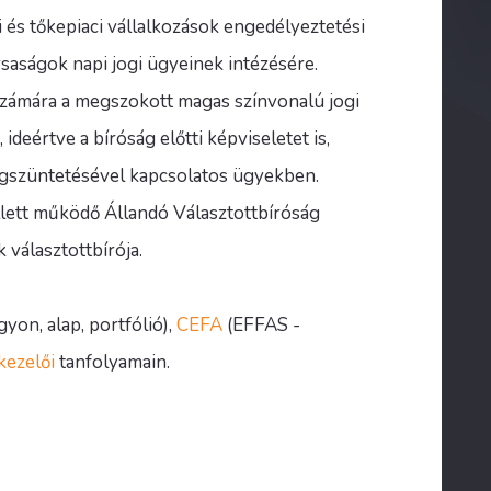
és tőkepiaci vállalkozások engedélyeztetési
rsaságok napi jogi ügyeinek intézésére.
 számára a megszokott magas színvonalú jogi
ideértve a bíróság előtti képviseletet is,
gszüntetésével kapcsolatos ügyekben.
lett működő Állandó Választottbíróság
 választottbírója.
yon, alap, portfólió),
CEFA
(EFFAS -
kezelői
tanfolyamain.