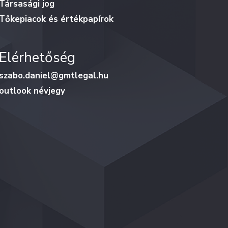
Társasági jog
Tőkepiacok és értékpapírok
Elérhetőség
szabo.daniel@gmtlegal.hu
outlook névjegy