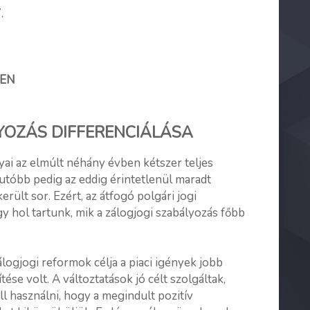
.
BEN
OZÁS DIFFERENCIÁLÁSA
yai az elmúlt néhány évben kétszer teljes
utóbb pedig az eddig érintetlenül maradt
rült sor. Ezért, az átfogó polgári jogi
gy hol tartunk, mik a zálogjogi szabályozás főbb
logjogi reformok célja a piaci igények jobb
tése volt. A változtatások jó célt szolgáltak,
ell használni, hogy a megindult pozitív