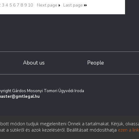
2
3
4
5
6
7
8
9
10
Next page
Last page
About us
People
yright Gárdos Mosonyi Tomori Ügyvédi Iroda
aster@gmtlegal.hu
ott módon tudjuk megjeleníteni Önnek a tartalmakat. Kérjük, olvass
t a sütikről és azok kezeléséről. Beállításait módosíthatja
ezen a lin