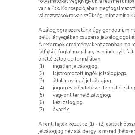
folyamatokat végigvigyük, a felismert hi
van a Ptk. Koncepciójában megfogalmazott
változtatásokra van szükség, mint amit a K
A zálogjogra szeretünk úgy gondolni, min
belül lényegében csupán a jelzálogjogot é
A reformok eredményeként azonban ma már
(alfajtát) foglal magában, és mindegyik faj
önálló zálogjog formájában:
(1) ingatlan jelzálogjog,
(2) lajstromozott ingók jelzálogjoga,
(3) általános ingó jelzálogjog,
(4) jogon és követelésen fennálló zálog
(5) vagyont terhelő zálogjog,
(6) kézi zálogjog,
(7) óvadék.
A fenti fajták közül az (1) - (2) alattiak ö
jelzálogjog név alá, de így is marad (kétsze