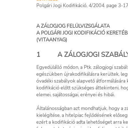
Polgári Jogi Kodifikáció, 4/2004. page 3-17
A ZÁLOGJOG FELÜLVIZSGÁLATA
A POLGÁRI JOGI KODIFIKÁCIÓ KERETÉ
(VITAANYAG)
1 A ZÁLOGJOGI SZABÁLY
Egyedülálló módon, a Ptk. zálogjogi szabál
egészükben újrakodifikálásra kerültek, leg
óvadéki szabályok alapvető átformálására ke
kodifikáció előtt szükséges áttekinteni, ho
elemei, sajátosságai, erényei és hibái.
Általánosságban azt mondhatjuk, hogy a zá
kielégítése, a hitelpiac fejlődésének elősegí
ezért a kodifikáció adta lehetőséget arra k