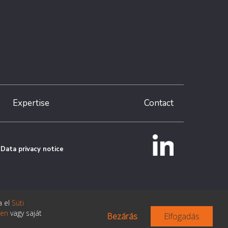
Expertise
Contact
Data privacy notice
a el
Süti
ken
vagy saját
Bezárás
Elfogadás
Made the page:
Pentacom