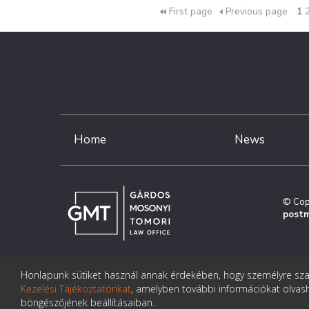
First page
Previous page
1
Home
News
© Cop
postm
Honlapunk sütiket használ annak érdekében, hogy személyre szab
Kezelési Tájékoztatónkat
, amelyben további információkat olvasha
böngészőjének beállításaiban.