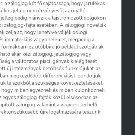
 a zálogjog két fő sajátossága, hogy járulékos
rulékos jelleg nem érvényesül az önálló
i jelleg pedig hiányzik a lajstromozott dolgokon
bi zálogjog-fajta esetében. A zálogjogi novellák
k célja az, hogy lehetővé váljék dologi
 és immateriális vagyonelemet, mégpedig a
ő formákban (ez utóbbira jó például szolgálnak
ható akár kézi zálogjog, jelzálogjog vagy
ség a változatos piaci igények kielégítését
tt új intézmények betöltsék funkciójukat, az
ban megkezdődött differenciálást, gondoljuk
juk le azokból a szükséges következtetéseket,
n, hogy miben egyeznek és miben különböznek
z egyes zálogjog-fajták közül elsősorban az
lapított zálogjog valamint a vagyont terhelő
arakterisztikusabb újrafogalmazására teszünk