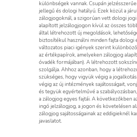
különbségek vannak. Csupán jelzésszerűen:
jellegű és dologi hatályú. Ezek közül a já
zálogjogoknál, a szigorúan vett dologi jog
alapított jelzálogjogon kívül az összes töb
által létrehozott új megoldások, lehetősége
biztosítékul használni minden fajta dologi
változatos piaci igények szerint különböz
az értékpapírok, amelyeken zálogjog alapít
óvadék formájában). A létrehozott sokszínű
szolgálja. Ahhoz azonban, hogy a létrehozo
szükséges, hogy vigyük végig a jogalkotás
végig az új intézmények sajátosságait, von
és tegyük egyértelművé a szabályozásba
a zálogjog egyes fajtái. A következőkben a
ingó jelzálogjog, a jogon és követelésen a
zálogjog sajátosságainak az eddigieknél k
javaslatot.