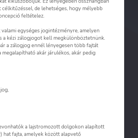
bákat kiküszöböljük. Ez lényegében összhangban
 célkitűzéssel, de lehetséges, hogy mélyebb
oncepció feltételez.
t valami egységes jogintézményre, amelyen
s a kézi zálogjogot kell megkülönböztetnünk.
 a zálogjog ennél lényegesen több fajtát
ta megalapítható akár járulékos, akár pedig
jog,
sszevonhatók a lajstromozott dolgokon alapított
r) hat fajta, amelyek között alapvető