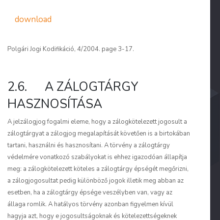
download
Polgári Jogi Kodifikáció, 4/2004. page 3-17.
2.6. A ZÁLOGTÁRGY
HASZNOSÍTÁSA
A jelzálogjog fogalmi eleme, hogy a zálogkötelezett jogosult a
zálogtárgyat a zálogjog megalapítását követően is a birtokában
tartani, használni és hasznosítani. A törvény a zálogtárgy
védelmére vonatkozó szabályokat is ehhez igazodóan állapítja
meg: a zálogkötelezett köteles a zálogtárgy épségét megőrizni,
a zálogjogosultat pedig különböző jogok illetik meg abban az
esetben, ha a zálogtárgy épsége veszélyben van, vagy az
állaga romlik. A hatályos törvény azonban figyelmen kívül
hagyja azt, hogy e jogosultságoknak és kötelezettségeknek