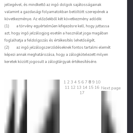
jellegével, és mindkettő az ingó dolgok sajátosságainak
valamint a gazdasági folyamatokban betöltött szerepének a
következménye. Az előzőekből két következmény adódik:
(1) a törvény egyértelműen kifejezésre kell, hogy juttassa
azt, hogy ingó jelzálogjog esetén a használat joga magában
foglalhatja a feldolgozás és értékesítés lehetőségét,
(2) az ingó jelzálogszerződéseknek fontos tartalmi elemét
képezi annak meghatározása, hogy a zálogkötelezett milyen
keretek között jogosult a zálogtárgyak értékesítésére.
1
2
3
4
5
6
7
8
9
10
11
12
13
14
15
16
Next page
17