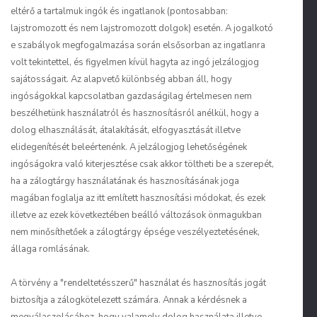
eltérő a tartalmuk ingók és ingatlanok (pontosabban:
lajstromozott és nem lajstromozott dolgok) esetén. A jogalkotó
e szabályok megfogalmazása során elsősorban az ingatlanra
volt tekintettel, és figyelmen kívül hagyta az ingó jelzálogjog
sajátosságait. Az alapvető különbség abban áll, hogy
ingóságokkal kapcsolatban gazdaságilag értelmesen nem
beszélhetünk használatról és hasznosításról anélkül, hogy a
dolog elhasználását, átalakítását, elfogyasztását illetve
elidegenítését beleértenénk. A jelzálogjog lehetőségének
ingóságokra való kiterjesztése csak akkor töltheti be a szerepét,
ha a zálogtárgy használatának és hasznosításának joga
magában foglalja az itt említett hasznosítási módokat, és ezek
illetve az ezek következtében beálló változások önmagukban
nem minősíthetőek a zálogtárgy épsége veszélyeztetésének,
állaga romlásának.
A törvény a "rendeltetésszerű" használat és hasznosítás jogát
biztosítja a zálogkötelezett számára. Annak a kérdésnek a