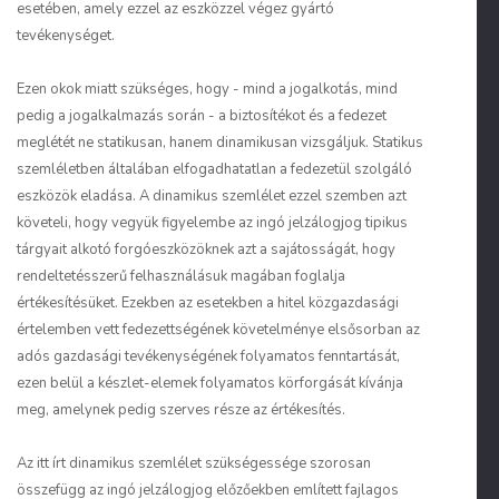
esetében, amely ezzel az eszközzel végez gyártó
tevékenységet.
Ezen okok miatt szükséges, hogy - mind a jogalkotás, mind
pedig a jogalkalmazás során - a biztosítékot és a fedezet
meglétét ne statikusan, hanem dinamikusan vizsgáljuk. Statikus
szemléletben általában elfogadhatatlan a fedezetül szolgáló
eszközök eladása. A dinamikus szemlélet ezzel szemben azt
követeli, hogy vegyük figyelembe az ingó jelzálogjog tipikus
tárgyait alkotó forgóeszközöknek azt a sajátosságát, hogy
rendeltetésszerű felhasználásuk magában foglalja
értékesítésüket. Ezekben az esetekben a hitel közgazdasági
értelemben vett fedezettségének követelménye elsősorban az
adós gazdasági tevékenységének folyamatos fenntartását,
ezen belül a készlet-elemek folyamatos körforgását kívánja
meg, amelynek pedig szerves része az értékesítés.
Az itt írt dinamikus szemlélet szükségessége szorosan
összefügg az ingó jelzálogjog előzőekben említett fajlagos