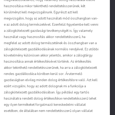
megválaszolásához, hogy valamely dolog használata illetve
hasznosítása mikor tekinthető rendeltetésszerűnek, két
körülményt kell megvizsgálnunk. Egyrészt azt kell
megvizsgálni, hogy az adott használati mód összhangban van-
e az adott dolog természetével. Ezenfelül figyelembe kell venni
a zálogkötelezett gazdasági tevékenységét is. Így valamely
használat vagy hasznosítás akkor rendeltetésszerű, ha
megfelel az adott dolog természetének és összhangban van a
zálogkötelezett gazdálkodásának normális rendjével. Ez utóbbi
követelmény különösen akkor jelentős, amikor a zálogtárgy
hasznosítása annak értékesítésével történik. Az értékesítés
akkor tekinthető rendeltetésszerűnek, ha arra a zálogkötelezett
rendes gazdálkodása körében kerül sor. Árutermelő
gazdaságban elvileg minden dolog értékesítésre való. Azt kell
ezért vizsgálni, hogy az adott dolognak mi a funkciója a
zálogkötelezett gazdálkodásában. Így például egy tartós
használatra rendelt dolog értékesítése rendeltetésszerű lehet
egy ilyen termékeket forgalmazó kereskedelmi vállalat
esetében, de általában nem rendeltetésszerű olyan vállalat