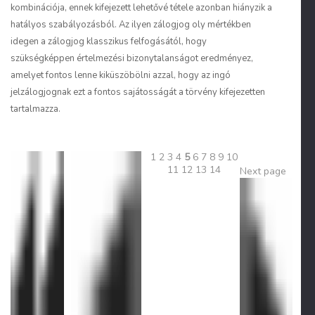
kombinációja, ennek kifejezett lehetővé tétele azonban hiányzik a
hatályos szabályozásból. Az ilyen zálogjog oly mértékben
idegen a zálogjog klasszikus felfogásától, hogy
szükségképpen értelmezési bizonytalanságot eredményez,
amelyet fontos lenne kiküszöbölni azzal, hogy az ingó
jelzálogjognak ezt a fontos sajátosságát a törvény kifejezetten
tartalmazza.
1
2
3
4
5
6
7
8
9
10
11
12
13
14
Next page