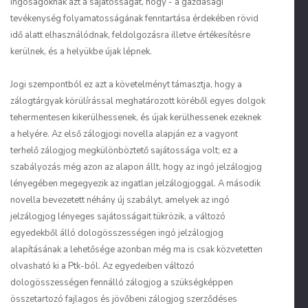
ingóságoknak azt a sajátosságát, hogy - a gazdasági
tevékenység folyamatosságának fenntartása érdekében rövid
idő alatt elhasználódnak, feldolgozásra illetve értékesítésre
kerülnek, és a helyükbe újak lépnek.
Jogi szempontból ez azt a követelményt támasztja, hogy a
zálogtárgyak körülírással meghatározott köréből egyes dolgok
tehermentesen kikerülhessenek, és újak kerülhessenek ezeknek
a helyére. Az első zálogjogi novella alapján ez a vagyont
terhelő zálogjog megkülönböztető sajátossága volt; ez a
szabályozás még azon az alapon állt, hogy az ingó jelzálogjog
lényegében megegyezik az ingatlan jelzálogjoggal. A második
novella bevezetett néhány új szabályt, amelyek az ingó
jelzálogjog lényeges sajátosságait tükrözik, a változó
egyedekből álló dologösszességen ingó jelzálogjog
alapításának a lehetősége azonban még ma is csak közvetetten
olvasható ki a Ptk-ból. Az egyedeiben változó
dologösszességen fennálló zálogjog a szükségképpen
összetartozó fajlagos és jövőbeni zálogjog szerződéses