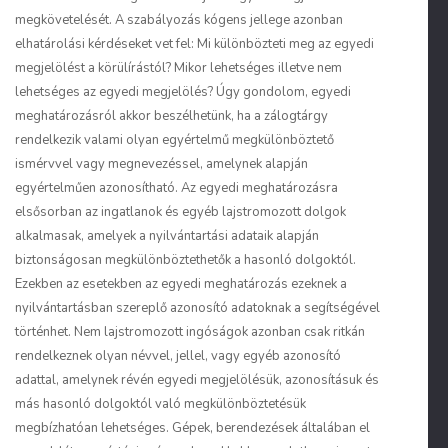
megkövetelését. A szabályozás kógens jellege azonban
elhatárolási kérdéseket vet fel: Mi különbözteti meg az egyedi
megjelölést a körülírástól? Mikor lehetséges illetve nem
lehetséges az egyedi megjelölés? Úgy gondolom, egyedi
meghatározásról akkor beszélhetünk, ha a zálogtárgy
rendelkezik valami olyan egyértelmű megkülönböztető
ismérvvel vagy megnevezéssel, amelynek alapján
egyértelműen azonosítható. Az egyedi meghatározásra
elsősorban az ingatlanok és egyéb lajstromozott dolgok
alkalmasak, amelyek a nyilvántartási adataik alapján
biztonságosan megkülönböztethetők a hasonló dolgoktól.
Ezekben az esetekben az egyedi meghatározás ezeknek a
nyilvántartásban szereplő azonosító adatoknak a segítségével
történhet. Nem lajstromozott ingóságok azonban csak ritkán
rendelkeznek olyan névvel, jellel, vagy egyéb azonosító
adattal, amelynek révén egyedi megjelölésük, azonosításuk és
más hasonló dolgoktól való megkülönböztetésük
megbízhatóan lehetséges. Gépek, berendezések általában el