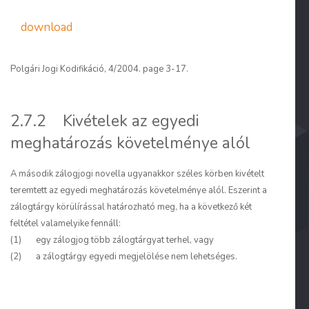
download
Polgári Jogi Kodifikáció, 4/2004. page 3-17.
2.7.2 Kivételek az egyedi
meghatározás követelménye alól
A második zálogjogi novella ugyanakkor széles körben kivételt
teremtett az egyedi meghatározás követelménye alól. Eszerint a
zálogtárgy körülírással határozható meg, ha a következő két
feltétel valamelyike fennáll:
(1) egy zálogjog több zálogtárgyat terhel, vagy
(2) a zálogtárgy egyedi megjelölése nem lehetséges.
2.7.2.1. A ZÁLOGJOG TÖBB