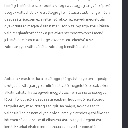
Ennél jelentősebb szempont az, hogy a zálogjog tárgyát képező
dolgok változhatnak-e a zálogjog fennállása alatt. Ha igen, és a
gazdasági életben ez a jellemző, akkor az egyedi megjelölés
gyakorlatilag megvalósíthatatlan. Több zálogtárgy körülírással
való meghatározásának a praktikus szempontokon túlmenő
jelentősége éppen az, hogy közvetetten lehetővé teszi a
zálogtárgyak változását a zálogjog fennállása alatt.
2.7.2.2. EGYEDI MEGHATÁROZÁSRA
ALKALMATLAN ZÁLOGTÁRGY
Abban az esetben, ha a jelzálogjog tárgyául egyetlen ingóság
szolgál, a zálogtárgy körülírással való megjelölése csak akkor
alkalmazható, ha az egyedi megjelölés nem lenne lehetséges.
Ritkán fordul elő a gazdasági életben, hogy ingó jelzálogjog
tárgyául egyetlen dolog szolgál, ha mégis, akkor viszont
valószínűleg az nem olyan dolog, amely a rendes gazdálkodás
körében rövid időn belül elhasználásra vagy elidegenítésre
kerül. Ez tehát elvileg indokolhatja az egyedi megjelölés