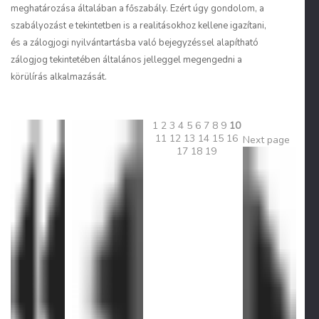
meghatározása általában a főszabály. Ezért úgy gondolom, a
szabályozást e tekintetben is a realitásokhoz kellene igazítani,
és a zálogjogi nyilvántartásba való bejegyzéssel alapítható
zálogjog tekintetében általános jelleggel megengedni a
körülírás alkalmazását.
1
2
3
4
5
6
7
8
9
10
11
12
13
14
15
16
Next page
17
18
19