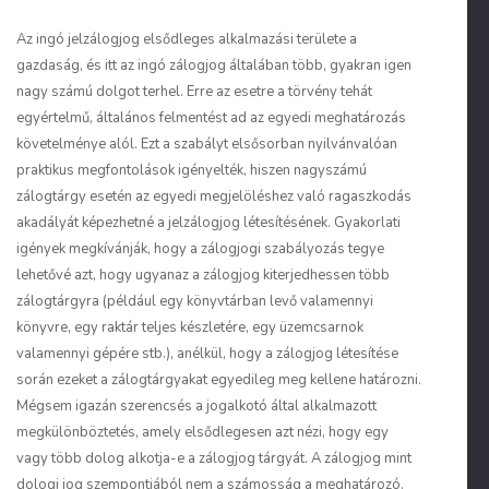
ZÁLOGTÁRGYAT TERHEL
Az ingó jelzálogjog elsődleges alkalmazási területe a
gazdaság, és itt az ingó zálogjog általában több, gyakran igen
nagy számú dolgot terhel. Erre az esetre a törvény tehát
egyértelmű, általános felmentést ad az egyedi meghatározás
követelménye alól. Ezt a szabályt elsősorban nyilvánvalóan
praktikus megfontolások igényelték, hiszen nagyszámú
zálogtárgy esetén az egyedi megjelöléshez való ragaszkodás
akadályát képezhetné a jelzálogjog létesítésének. Gyakorlati
igények megkívánják, hogy a zálogjogi szabályozás tegye
lehetővé azt, hogy ugyanaz a zálogjog kiterjedhessen több
zálogtárgyra (például egy könyvtárban levő valamennyi
könyvre, egy raktár teljes készletére, egy üzemcsarnok
valamennyi gépére stb.), anélkül, hogy a zálogjog létesítése
során ezeket a zálogtárgyakat egyedileg meg kellene határozni.
Mégsem igazán szerencsés a jogalkotó által alkalmazott
megkülönböztetés, amely elsődlegesen azt nézi, hogy egy
vagy több dolog alkotja-e a zálogjog tárgyát. A zálogjog mint
dologi jog szempontjából nem a számosság a meghatározó.