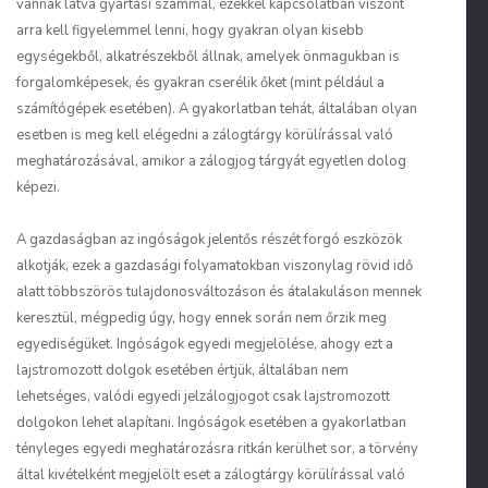
vannak látva gyártási számmal, ezekkel kapcsolatban viszont
arra kell figyelemmel lenni, hogy gyakran olyan kisebb
egységekből, alkatrészekből állnak, amelyek önmagukban is
forgalomképesek, és gyakran cserélik őket (mint például a
számítógépek esetében). A gyakorlatban tehát, általában olyan
esetben is meg kell elégedni a zálogtárgy körülírással való
meghatározásával, amikor a zálogjog tárgyát egyetlen dolog
képezi.
A gazdaságban az ingóságok jelentős részét forgó eszközök
alkotják, ezek a gazdasági folyamatokban viszonylag rövid idő
alatt többszörös tulajdonosváltozáson és átalakuláson mennek
keresztül, mégpedig úgy, hogy ennek során nem őrzik meg
egyediségüket. Ingóságok egyedi megjelölése, ahogy ezt a
lajstromozott dolgok esetében értjük, általában nem
lehetséges, valódi egyedi jelzálogjogot csak lajstromozott
dolgokon lehet alapítani. Ingóságok esetében a gyakorlatban
tényleges egyedi meghatározásra ritkán kerülhet sor, a törvény
által kivételként megjelölt eset a zálogtárgy körülírással való