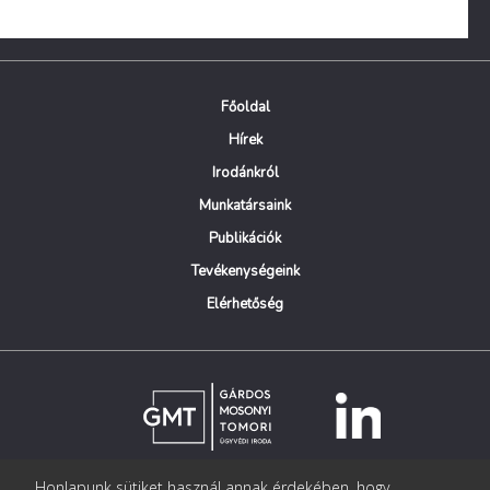
Főoldal
Hírek
Irodánkról
Munkatársaink
Publikációk
Tevékenységeink
Elérhetőség
Honlapunk sütiket használ annak érdekében, hogy
© Copyright Gárdos Mosonyi Tomori Ügyvédi Iroda